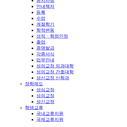
공지사항
안내책자
등록
수업
계절학기
학적변동
성적ㆍ학점인정
졸업
증명발급
각종서식
업무안내
성의교정 의과대학
성의교정 간호대학
성신교정 신학과
장학제도
성심교정
성의교정
성신교정
학생교류
국내교류지원
국제교류지원