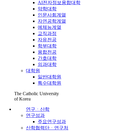
AI전자정보융합대학
약학대학
인문사회계열
자연공학계열
예체능계열
교직과정
자유전공
학부대학
융합전공
간호대학
의과대학
대학원
일반대학원
특수대학원
The Catholic University
of Korea
연구ㆍ산학
연구성과
주요연구성과
산학협력단ㆍ연구처