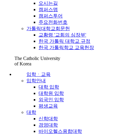
오시는길
캠퍼스맵
캠퍼스투어
주요전화번호
가톨릭대학교회문헌
교황령 '교회의 심장부'
한국 가톨릭 대학교 규정
한국 가톨릭학교 교육헌장
The Catholic University
of Korea
입학ㆍ교육
입학안내
대학 입학
대학원 입학
외국인 입학
평생교육
대학
신학대학
경영대학
바이오헬스융합대학