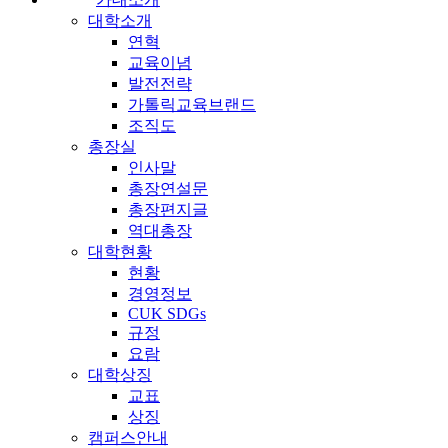
대학소개
연혁
교육이념
발전전략
가톨릭교육브랜드
조직도
총장실
인사말
총장연설문
총장편지글
역대총장
대학현황
현황
경영정보
CUK SDGs
규정
요람
대학상징
교표
상징
캠퍼스안내