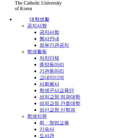
The Catholic University
of Korea
대학생활
공지사항
공지사항
행사안내
외부기관공지
학생활동
자치단체
중앙동아리
기관동아리
교내미디어
사회봉사
학생군사교육단
성의교정 의과대학
성의교정 간호대학
성신교정 신학과
학생지원
취ㆍ창업교육
기숙사
도서관