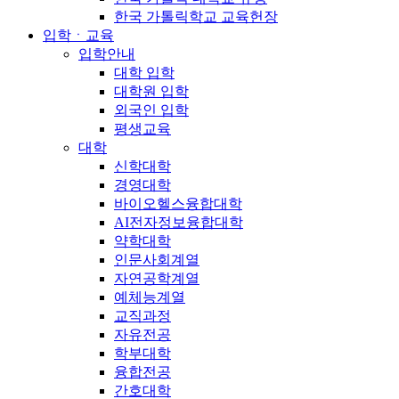
한국 가톨릭학교 교육헌장
입학ㆍ교육
입학안내
대학 입학
대학원 입학
외국인 입학
평생교육
대학
신학대학
경영대학
바이오헬스융합대학
AI전자정보융합대학
약학대학
인문사회계열
자연공학계열
예체능계열
교직과정
자유전공
학부대학
융합전공
간호대학