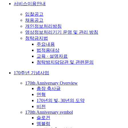
서비스이용안내
입찰공고
채용공고
개인정보처리방침
영상정보처리기기 운영 및 관리 방침
청탁금지법
주요내용
법적용대상
교육 · 설명자료
청탁방지담당관 및 관련문의
170주년 기념사업
170th Anniversary Overview
총장 축사글
연혁
170년의 빛, 30년의 도약
비전
170th Anniversary symbol
슬로건
엠블럼