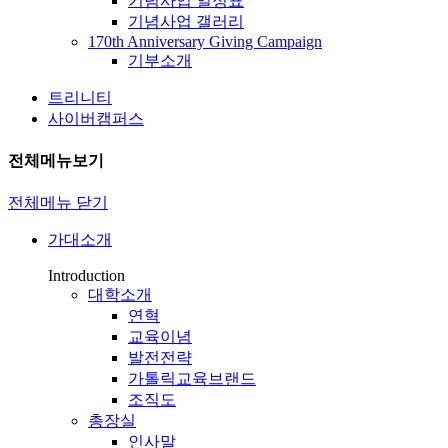
기념사업 일정표
기념사업 갤러리
170th Anniversary Giving Campaign
기부소개
트리니티
사이버캠퍼스
전체메뉴보기
전체메뉴 닫기
가대소개
Introduction
대학소개
연혁
교육이념
발전전략
가톨릭교육브랜드
조직도
총장실
인사말