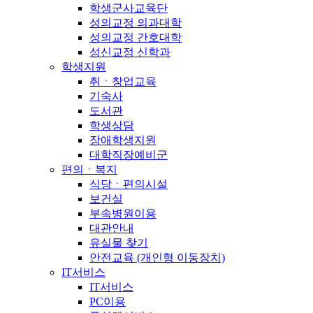
학생군사교육단
성의교정 의과대학
성의교정 간호대학
성신교정 신학과
학생지원
취ㆍ창업교육
기숙사
도서관
학생상담
장애학생지원
대학직장예비군
편의ㆍ복지
식당ㆍ편의시설
보건실
부속병원이용
대관안내
유실물 찾기
안전교육 (개인형 이동장치)
IT서비스
IT서비스
PC이용