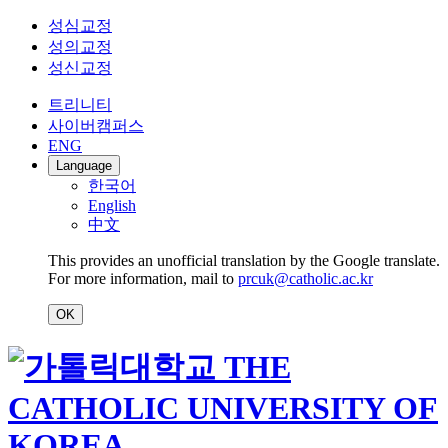
성심교정
성의교정
성신교정
트리니티
사이버캠퍼스
ENG
Language
한국어
English
中文
This provides an unofficial translation by the Google translate.
For more information, mail to
prcuk@catholic.ac.kr
OK