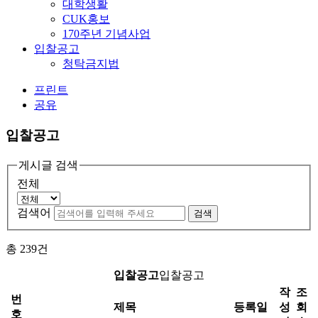
대학생활
CUK홍보
170주년 기념사업
입찰공고
청탁금지법
프린트
공유
입찰공고
게시글 검색
전체
검색어
검색
총
239
건
입찰공고
입찰공고
작
조
번
제목
등록일
성
회
호