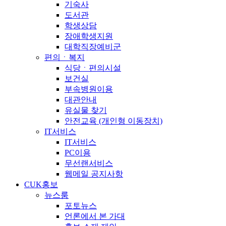
기숙사
도서관
학생상담
장애학생지원
대학직장예비군
편의ㆍ복지
식당ㆍ편의시설
보건실
부속병원이용
대관안내
유실물 찾기
안전교육 (개인형 이동장치)
IT서비스
IT서비스
PC이용
무선랜서비스
웹메일 공지사항
CUK홍보
뉴스룸
포토뉴스
언론에서 본 가대