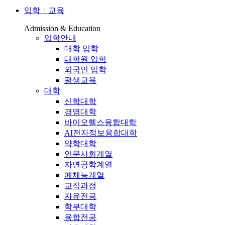
입학ㆍ교육
Admission & Education
입학안내
대학 입학
대학원 입학
외국인 입학
평생교육
대학
신학대학
경영대학
바이오헬스융합대학
AI전자정보융합대학
약학대학
인문사회계열
자연공학계열
예체능계열
교직과정
자유전공
학부대학
융합전공