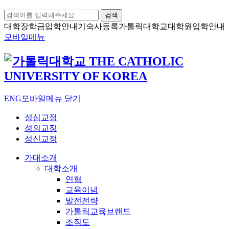
검색
대학장학금
입학안내
기숙사등록
가톨릭대학교
대학원입학안내
모바일메뉴
ENG
모바일메뉴 닫기
성심교정
성의교정
성신교정
가대소개
대학소개
연혁
교육이념
발전전략
가톨릭교육브랜드
조직도