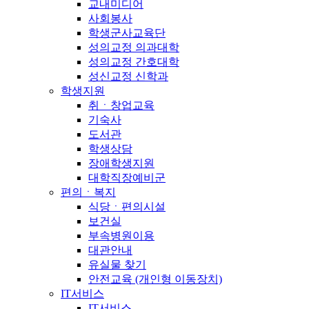
교내미디어
사회봉사
학생군사교육단
성의교정 의과대학
성의교정 간호대학
성신교정 신학과
학생지원
취ㆍ창업교육
기숙사
도서관
학생상담
장애학생지원
대학직장예비군
편의ㆍ복지
식당ㆍ편의시설
보건실
부속병원이용
대관안내
유실물 찾기
안전교육 (개인형 이동장치)
IT서비스
IT서비스