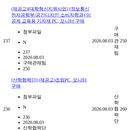
(재공고)[대학혁신지원사업] (정보통신
전자공학부/공간디자인·소비자학과) 이
공계 교육용 기자재 PC, 모니터 구매
구
첨부파일
매
237
2026.08.03
관
250
N
재
237
팀
2026.08.03
구매관재팀
250
[산학협력단] (재공고)조립PC, 모니터
구매
산
첨부파일
학
N
협
236
2026.08.03
260
력
236
단
2026.08.03
산학협력단