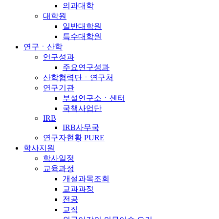
의과대학
대학원
일반대학원
특수대학원
연구ㆍ산학
연구성과
주요연구성과
산학협력단ㆍ연구처
연구기관
부설연구소ㆍ센터
국책사업단
IRB
IRB사무국
연구자현황 PURE
학사지원
학사일정
교육과정
개설과목조회
교과과정
전공
교직