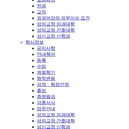
전공
교직
외국어강의 의무이수 요건
성의교정 의과대학
성의교정 간호대학
성신교정 신학과
학사정보
공지사항
안내책자
등록
수업
계절학기
학적변동
성적ㆍ학점인정
졸업
증명발급
각종서식
업무안내
성의교정 의과대학
성의교정 간호대학
성신교정 신학과