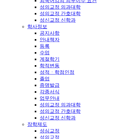
외국어강의 의무이수 요건
성의교정 의과대학
성의교정 간호대학
성신교정 신학과
학사정보
공지사항
안내책자
등록
수업
계절학기
학적변동
성적ㆍ학점인정
졸업
증명발급
각종서식
업무안내
성의교정 의과대학
성의교정 간호대학
성신교정 신학과
장학제도
성심교정
성의교정