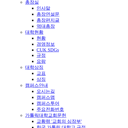
총장실
인사말
총장연설문
총장편지글
역대총장
대학현황
현황
경영정보
CUK SDGs
규정
요람
대학상징
교표
상징
캠퍼스안내
오시는길
캠퍼스맵
캠퍼스투어
주요전화번호
가톨릭대학교회문헌
교황령 '교회의 심장부'
한국 가톨릭 대학교 규정