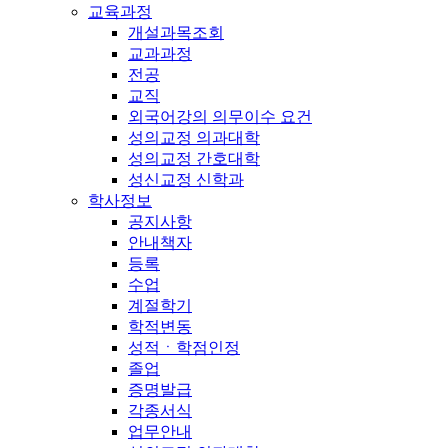
교육과정
개설과목조회
교과과정
전공
교직
외국어강의 의무이수 요건
성의교정 의과대학
성의교정 간호대학
성신교정 신학과
학사정보
공지사항
안내책자
등록
수업
계절학기
학적변동
성적ㆍ학점인정
졸업
증명발급
각종서식
업무안내