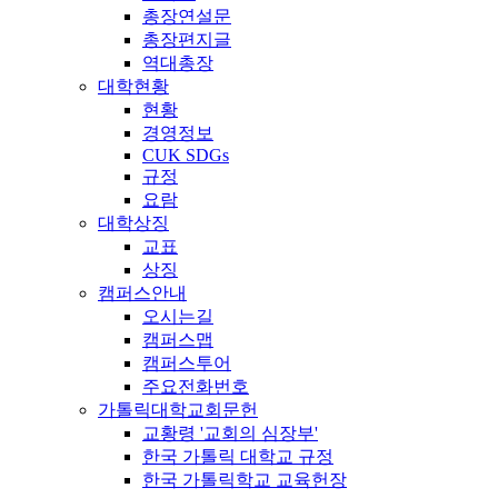
총장연설문
총장편지글
역대총장
대학현황
현황
경영정보
CUK SDGs
규정
요람
대학상징
교표
상징
캠퍼스안내
오시는길
캠퍼스맵
캠퍼스투어
주요전화번호
가톨릭대학교회문헌
교황령 '교회의 심장부'
한국 가톨릭 대학교 규정
한국 가톨릭학교 교육헌장