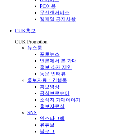
PC이용
무선랜서비스
웹메일 공지사항
CUK홍보
CUK Promotion
뉴스룸
포토뉴스
언론에서 본 가대
홍보 소재 제안
동문 인터뷰
홍보자료ㆍ간행물
홍보영상
공식브로슈어
소식지 가대이야기
홍보자료실
SNS
인스타그램
유튜브
블로그