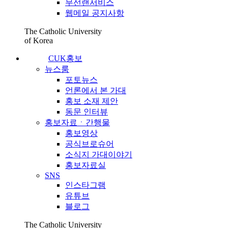
무선랜서비스
웹메일 공지사항
The Catholic University
of Korea
CUK홍보
뉴스룸
포토뉴스
언론에서 본 가대
홍보 소재 제안
동문 인터뷰
홍보자료ㆍ간행물
홍보영상
공식브로슈어
소식지 가대이야기
홍보자료실
SNS
인스타그램
유튜브
블로그
The Catholic University