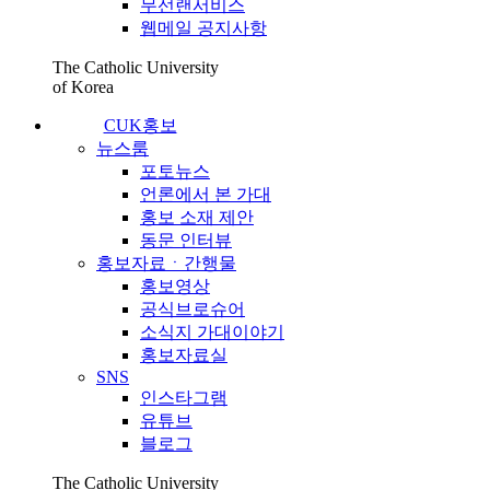
무선랜서비스
웹메일 공지사항
The Catholic University
of Korea
CUK홍보
뉴스룸
포토뉴스
언론에서 본 가대
홍보 소재 제안
동문 인터뷰
홍보자료ㆍ간행물
홍보영상
공식브로슈어
소식지 가대이야기
홍보자료실
SNS
인스타그램
유튜브
블로그
The Catholic University