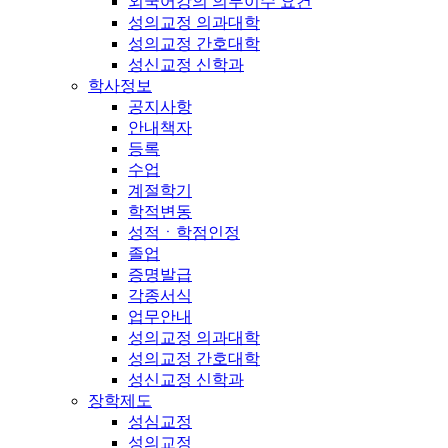
외국어강의 의무이수 요건
성의교정 의과대학
성의교정 간호대학
성신교정 신학과
학사정보
공지사항
안내책자
등록
수업
계절학기
학적변동
성적ㆍ학점인정
졸업
증명발급
각종서식
업무안내
성의교정 의과대학
성의교정 간호대학
성신교정 신학과
장학제도
성심교정
성의교정