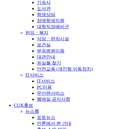
기숙사
도서관
학생상담
장애학생지원
대학직장예비군
편의ㆍ복지
식당ㆍ편의시설
보건실
부속병원이용
대관안내
유실물 찾기
안전교육 (개인형 이동장치)
IT서비스
IT서비스
PC이용
무선랜서비스
웹메일 공지사항
CUK홍보
뉴스룸
포토뉴스
언론에서 본 가대