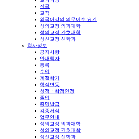
전공
교직
외국어강의 의무이수 요건
성의교정 의과대학
성의교정 간호대학
성신교정 신학과
학사정보
공지사항
안내책자
등록
수업
계절학기
학적변동
성적ㆍ학점인정
졸업
증명발급
각종서식
업무안내
성의교정 의과대학
성의교정 간호대학
성신교정 신학과