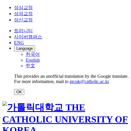
성심교정
성의교정
성신교정
트리니티
사이버캠퍼스
ENG
Language
한국어
English
中文
This provides an unofficial translation by the Google translate.
For more information, mail to
prcuk@catholic.ac.kr
OK