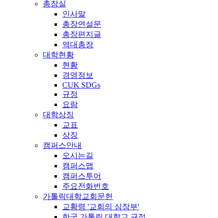
총장실
인사말
총장연설문
총장편지글
역대총장
대학현황
현황
경영정보
CUK SDGs
규정
요람
대학상징
교표
상징
캠퍼스안내
오시는길
캠퍼스맵
캠퍼스투어
주요전화번호
가톨릭대학교회문헌
교황령 '교회의 심장부'
한국 가톨릭 대학교 규정