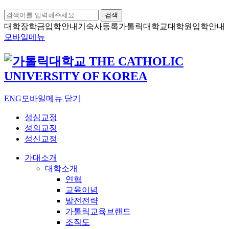
검색
대학장학금
입학안내
기숙사등록
가톨릭대학교
대학원입학안내
모바일메뉴
ENG
모바일메뉴 닫기
성심교정
성의교정
성신교정
가대소개
대학소개
연혁
교육이념
발전전략
가톨릭교육브랜드
조직도