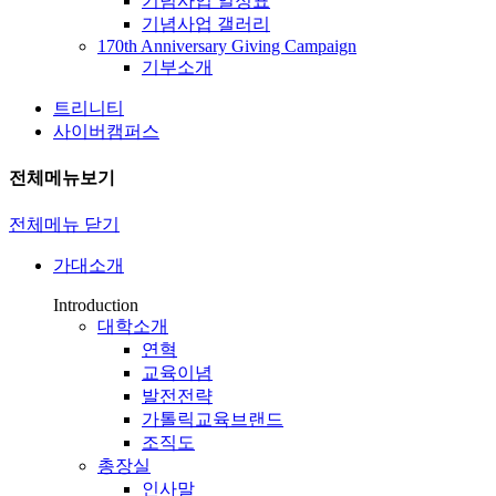
기념사업 일정표
기념사업 갤러리
170th Anniversary Giving Campaign
기부소개
트리니티
사이버캠퍼스
전체메뉴보기
전체메뉴 닫기
가대소개
Introduction
대학소개
연혁
교육이념
발전전략
가톨릭교육브랜드
조직도
총장실
인사말