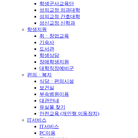
학생군사교육단
성의교정 의과대학
성의교정 간호대학
성신교정 신학과
학생지원
취ㆍ창업교육
기숙사
도서관
학생상담
장애학생지원
대학직장예비군
편의ㆍ복지
식당ㆍ편의시설
보건실
부속병원이용
대관안내
유실물 찾기
안전교육 (개인형 이동장치)
IT서비스
IT서비스
PC이용