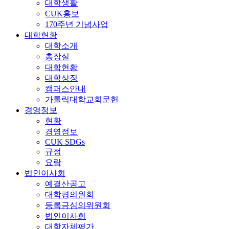
대학생활
CUK홍보
170주년 기념사업
대학현황
대학소개
총장실
대학현황
대학상징
캠퍼스안내
가톨릭대학교회문헌
경영정보
현황
경영정보
CUK SDGs
규정
요람
법인이사회
예결산공고
대학평의원회
등록금심의위원회
법인이사회
대학자체평가