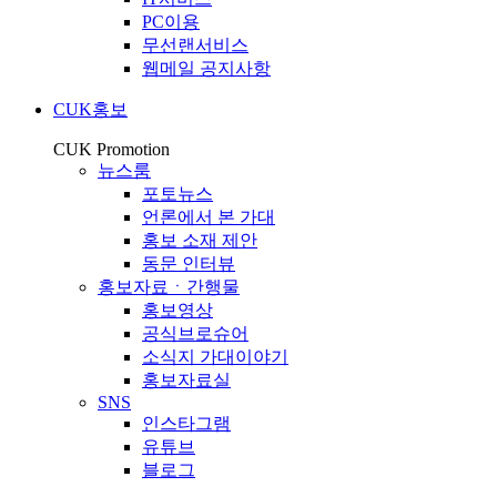
PC이용
무선랜서비스
웹메일 공지사항
CUK홍보
CUK Promotion
뉴스룸
포토뉴스
언론에서 본 가대
홍보 소재 제안
동문 인터뷰
홍보자료ㆍ간행물
홍보영상
공식브로슈어
소식지 가대이야기
홍보자료실
SNS
인스타그램
유튜브
블로그