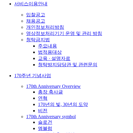
서비스이용안내
입찰공고
채용공고
개인정보처리방침
영상정보처리기기 운영 및 관리 방침
청탁금지법
주요내용
법적용대상
교육 · 설명자료
청탁방지담당관 및 관련문의
170주년 기념사업
170th Anniversary Overview
총장 축사글
연혁
170년의 빛, 30년의 도약
비전
170th Anniversary symbol
슬로건
엠블럼