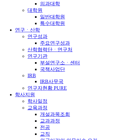
의과대학
대학원
일반대학원
특수대학원
연구ㆍ산학
연구성과
주요연구성과
산학협력단ㆍ연구처
연구기관
부설연구소ㆍ센터
국책사업단
IRB
IRB사무국
연구자현황 PURE
학사지원
학사일정
교육과정
개설과목조회
교과과정
전공
교직