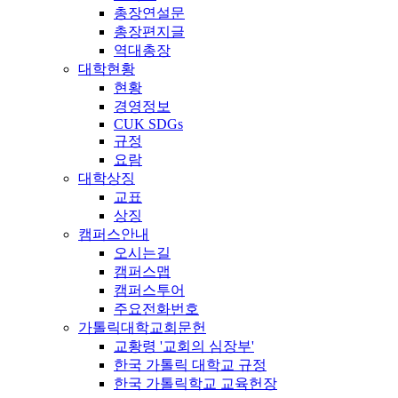
총장연설문
총장편지글
역대총장
대학현황
현황
경영정보
CUK SDGs
규정
요람
대학상징
교표
상징
캠퍼스안내
오시는길
캠퍼스맵
캠퍼스투어
주요전화번호
가톨릭대학교회문헌
교황령 '교회의 심장부'
한국 가톨릭 대학교 규정
한국 가톨릭학교 교육헌장