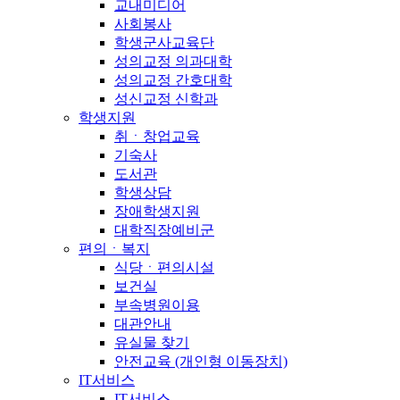
교내미디어
사회봉사
학생군사교육단
성의교정 의과대학
성의교정 간호대학
성신교정 신학과
학생지원
취ㆍ창업교육
기숙사
도서관
학생상담
장애학생지원
대학직장예비군
편의ㆍ복지
식당ㆍ편의시설
보건실
부속병원이용
대관안내
유실물 찾기
안전교육 (개인형 이동장치)
IT서비스
IT서비스