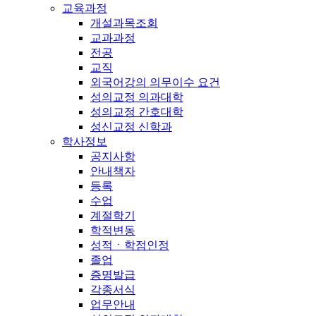
교육과정
개설과목조회
교과과정
전공
교직
외국어강의 의무이수 요건
성의교정 의과대학
성의교정 간호대학
성신교정 신학과
학사정보
공지사항
안내책자
등록
수업
계절학기
학적변동
성적ㆍ학점인정
졸업
증명발급
각종서식
업무안내