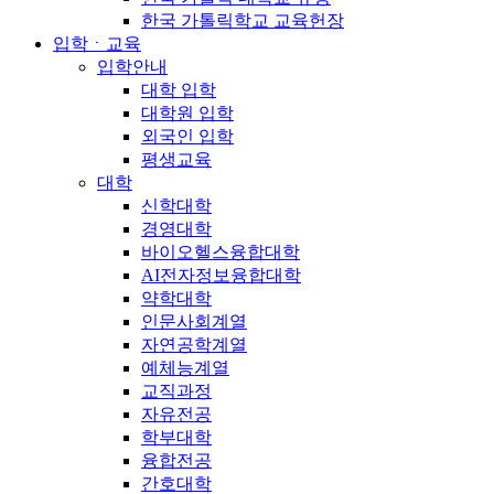
한국 가톨릭학교 교육헌장
입학ㆍ교육
입학안내
대학 입학
대학원 입학
외국인 입학
평생교육
대학
신학대학
경영대학
바이오헬스융합대학
AI전자정보융합대학
약학대학
인문사회계열
자연공학계열
예체능계열
교직과정
자유전공
학부대학
융합전공
간호대학