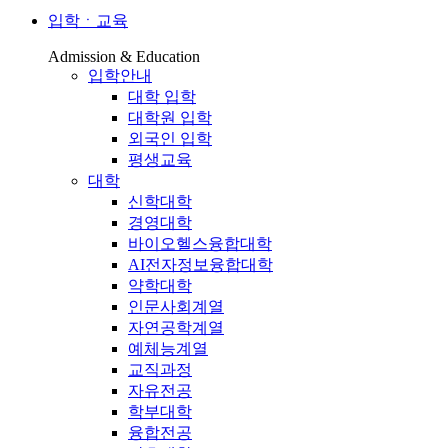
입학ㆍ교육
Admission & Education
입학안내
대학 입학
대학원 입학
외국인 입학
평생교육
대학
신학대학
경영대학
바이오헬스융합대학
AI전자정보융합대학
약학대학
인문사회계열
자연공학계열
예체능계열
교직과정
자유전공
학부대학
융합전공