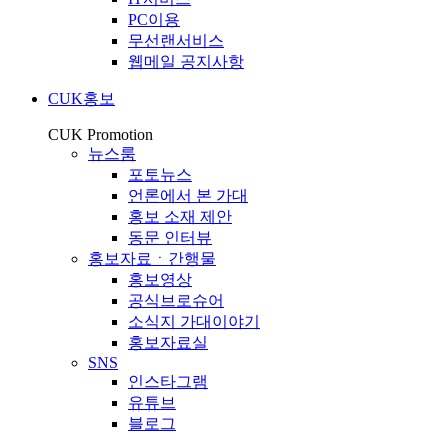
PC이용
무선랜서비스
웹메일 공지사항
CUK홍보
CUK Promotion
뉴스룸
포토뉴스
언론에서 본 가대
홍보 소재 제안
동문 인터뷰
홍보자료ㆍ간행물
홍보영상
공식브로슈어
소식지 가대이야기
홍보자료실
SNS
인스타그램
유튜브
블로그