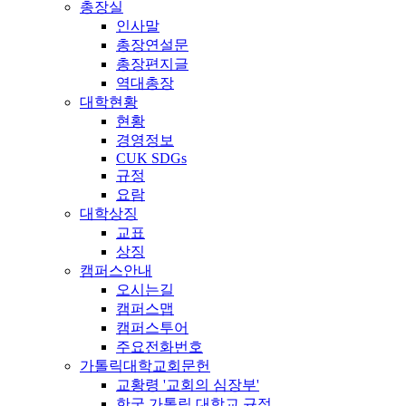
총장실
인사말
총장연설문
총장편지글
역대총장
대학현황
현황
경영정보
CUK SDGs
규정
요람
대학상징
교표
상징
캠퍼스안내
오시는길
캠퍼스맵
캠퍼스투어
주요전화번호
가톨릭대학교회문헌
교황령 '교회의 심장부'
한국 가톨릭 대학교 규정