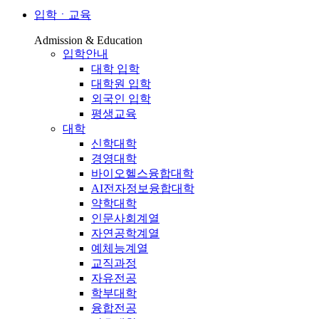
입학ㆍ교육
Admission & Education
입학안내
대학 입학
대학원 입학
외국인 입학
평생교육
대학
신학대학
경영대학
바이오헬스융합대학
AI전자정보융합대학
약학대학
인문사회계열
자연공학계열
예체능계열
교직과정
자유전공
학부대학
융합전공