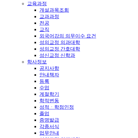
교육과정
개설과목조회
교과과정
전공
교직
외국어강의 의무이수 요건
성의교정 의과대학
성의교정 간호대학
성신교정 신학과
학사정보
공지사항
안내책자
등록
수업
계절학기
학적변동
성적ㆍ학점인정
졸업
증명발급
각종서식
업무안내