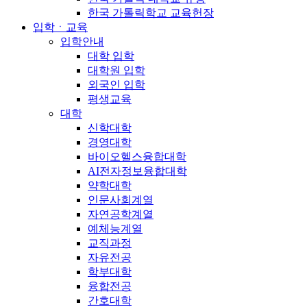
한국 가톨릭학교 교육헌장
입학ㆍ교육
입학안내
대학 입학
대학원 입학
외국인 입학
평생교육
대학
신학대학
경영대학
바이오헬스융합대학
AI전자정보융합대학
약학대학
인문사회계열
자연공학계열
예체능계열
교직과정
자유전공
학부대학
융합전공
간호대학