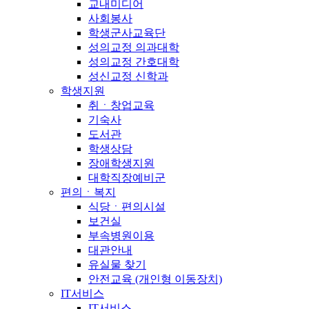
교내미디어
사회봉사
학생군사교육단
성의교정 의과대학
성의교정 간호대학
성신교정 신학과
학생지원
취ㆍ창업교육
기숙사
도서관
학생상담
장애학생지원
대학직장예비군
편의ㆍ복지
식당ㆍ편의시설
보건실
부속병원이용
대관안내
유실물 찾기
안전교육 (개인형 이동장치)
IT서비스
IT서비스