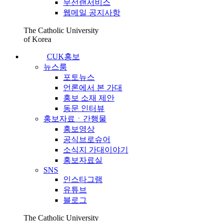
무선랜서비스
웹메일 공지사항
The Catholic University
of Korea
CUK홍보
뉴스룸
포토뉴스
언론에서 본 가대
홍보 소재 제안
동문 인터뷰
홍보자료ㆍ간행물
홍보영상
공식브로슈어
소식지 가대이야기
홍보자료실
SNS
인스타그램
유튜브
블로그
The Catholic University