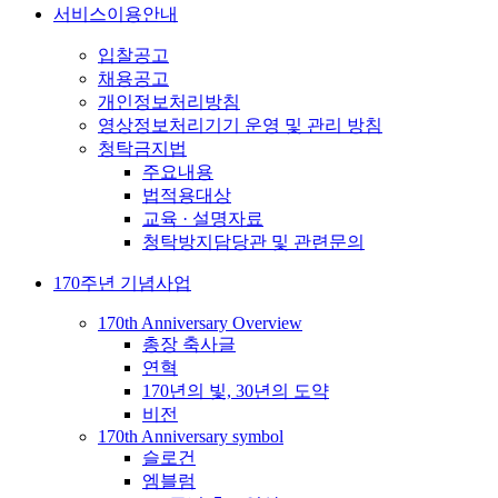
서비스이용안내
입찰공고
채용공고
개인정보처리방침
영상정보처리기기 운영 및 관리 방침
청탁금지법
주요내용
법적용대상
교육 · 설명자료
청탁방지담당관 및 관련문의
170주년 기념사업
170th Anniversary Overview
총장 축사글
연혁
170년의 빛, 30년의 도약
비전
170th Anniversary symbol
슬로건
엠블럼