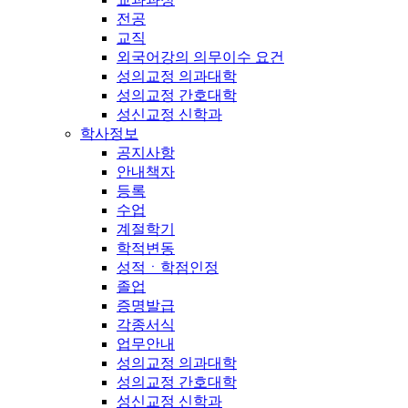
전공
교직
외국어강의 의무이수 요건
성의교정 의과대학
성의교정 간호대학
성신교정 신학과
학사정보
공지사항
안내책자
등록
수업
계절학기
학적변동
성적ㆍ학점인정
졸업
증명발급
각종서식
업무안내
성의교정 의과대학
성의교정 간호대학
성신교정 신학과