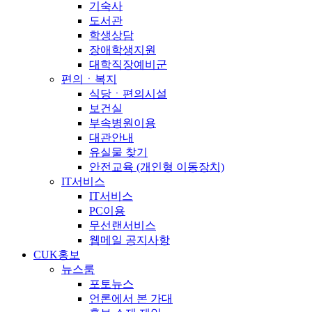
기숙사
도서관
학생상담
장애학생지원
대학직장예비군
편의ㆍ복지
식당ㆍ편의시설
보건실
부속병원이용
대관안내
유실물 찾기
안전교육 (개인형 이동장치)
IT서비스
IT서비스
PC이용
무선랜서비스
웹메일 공지사항
CUK홍보
뉴스룸
포토뉴스
언론에서 본 가대