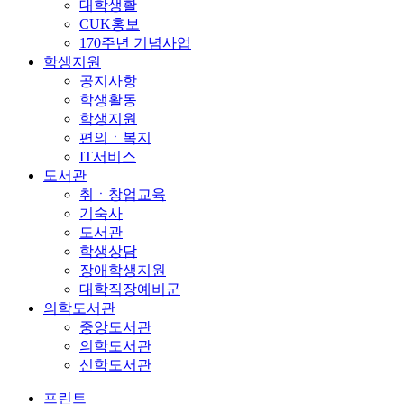
대학생활
CUK홍보
170주년 기념사업
학생지원
공지사항
학생활동
학생지원
편의ㆍ복지
IT서비스
도서관
취ㆍ창업교육
기숙사
도서관
학생상담
장애학생지원
대학직장예비군
의학도서관
중앙도서관
의학도서관
신학도서관
프린트