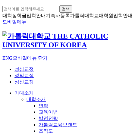
검색
대학장학금
입학안내
기숙사등록
가톨릭대학교
대학원입학안내
모바일메뉴
ENG
모바일메뉴 닫기
성심교정
성의교정
성신교정
가대소개
대학소개
연혁
교육이념
발전전략
가톨릭교육브랜드
조직도