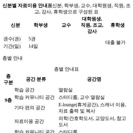
신분별 자료이용 안내표
신분, 학부생, 교수, 대학원생, 직원, 조
교, 강사, 휴학생으로 구성된 표
대학원생,
신분
학부생
교수
직원, 조교,
휴학생
강사
권수(권)
5권
대출 불가
기간(일)
14일
층별 안내
층별 안내표
층
공간 분류
공간명
구분
학습 공간
열람실
학습 커뮤니티 공간
스터디룸, 교수 열람실
9층
E-lounge(휴게공간), 스캐너 이용,
기타 편의 공간
자료 출력 및 복사
의학/간호학도서, 교양도서, 참고
자료이용 공간
도서
학습 커뮤니티 공간
스터디룸