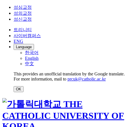
성심교정
성의교정
성신교정
트리니티
사이버캠퍼스
ENG
Language
한국어
English
中文
This provides an unofficial translation by the Google translate.
For more information, mail to
prcuk@catholic.ac.kr
OK