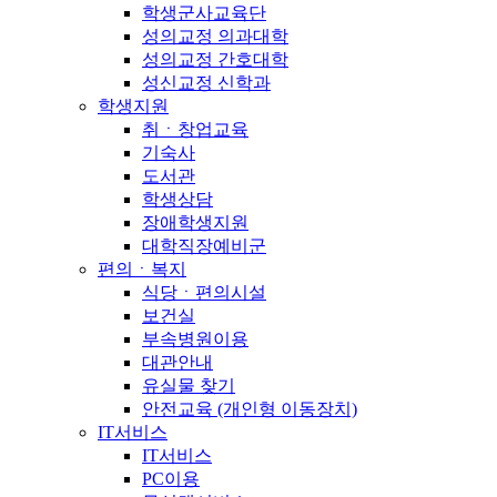
학생군사교육단
성의교정 의과대학
성의교정 간호대학
성신교정 신학과
학생지원
취ㆍ창업교육
기숙사
도서관
학생상담
장애학생지원
대학직장예비군
편의ㆍ복지
식당ㆍ편의시설
보건실
부속병원이용
대관안내
유실물 찾기
안전교육 (개인형 이동장치)
IT서비스
IT서비스
PC이용