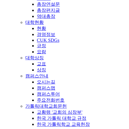
총장연설문
총장편지글
역대총장
대학현황
현황
경영정보
CUK SDGs
규정
요람
대학상징
교표
상징
캠퍼스안내
오시는길
캠퍼스맵
캠퍼스투어
주요전화번호
가톨릭대학교회문헌
교황령 '교회의 심장부'
한국 가톨릭 대학교 규정
한국 가톨릭학교 교육헌장