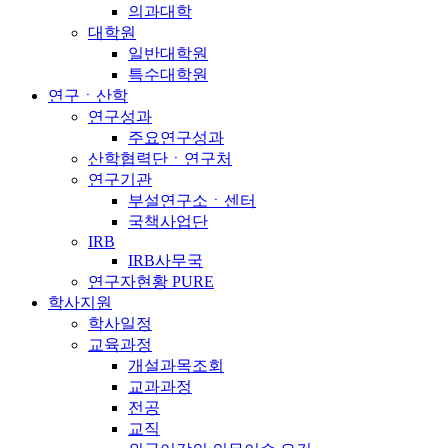
의과대학
대학원
일반대학원
특수대학원
연구ㆍ산학
연구성과
주요연구성과
산학협력단ㆍ연구처
연구기관
부설연구소ㆍ센터
국책사업단
IRB
IRB사무국
연구자현황 PURE
학사지원
학사일정
교육과정
개설과목조회
교과과정
전공
교직