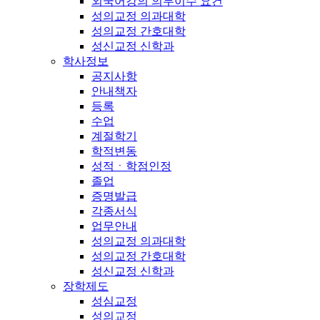
외국어강의 의무이수 요건
성의교정 의과대학
성의교정 간호대학
성신교정 신학과
학사정보
공지사항
안내책자
등록
수업
계절학기
학적변동
성적ㆍ학점인정
졸업
증명발급
각종서식
업무안내
성의교정 의과대학
성의교정 간호대학
성신교정 신학과
장학제도
성심교정
성의교정