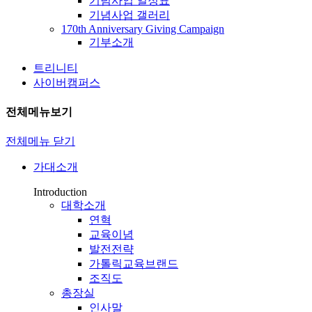
기념사업 일정표
기념사업 갤러리
170th Anniversary Giving Campaign
기부소개
트리니티
사이버캠퍼스
전체메뉴보기
전체메뉴 닫기
가대소개
Introduction
대학소개
연혁
교육이념
발전전략
가톨릭교육브랜드
조직도
총장실
인사말