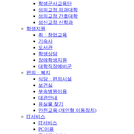
학생군사교육단
성의교정 의과대학
성의교정 간호대학
성신교정 신학과
학생지원
취ㆍ창업교육
기숙사
도서관
학생상담
장애학생지원
대학직장예비군
편의ㆍ복지
식당ㆍ편의시설
보건실
부속병원이용
대관안내
유실물 찾기
안전교육 (개인형 이동장치)
IT서비스
IT서비스
PC이용