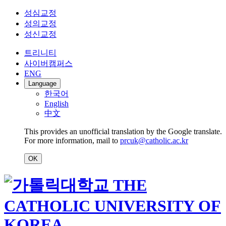
성심교정
성의교정
성신교정
트리니티
사이버캠퍼스
ENG
Language
한국어
English
中文
This provides an unofficial translation by the Google translate.
For more information, mail to
prcuk@catholic.ac.kr
OK