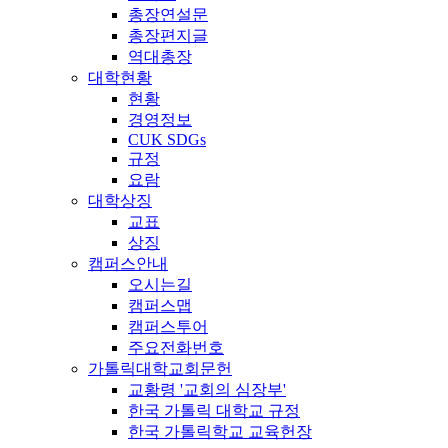
총장연설문
총장편지글
역대총장
대학현황
현황
경영정보
CUK SDGs
규정
요람
대학상징
교표
상징
캠퍼스안내
오시는길
캠퍼스맵
캠퍼스투어
주요전화번호
가톨릭대학교회문헌
교황령 '교회의 심장부'
한국 가톨릭 대학교 규정
한국 가톨릭학교 교육헌장