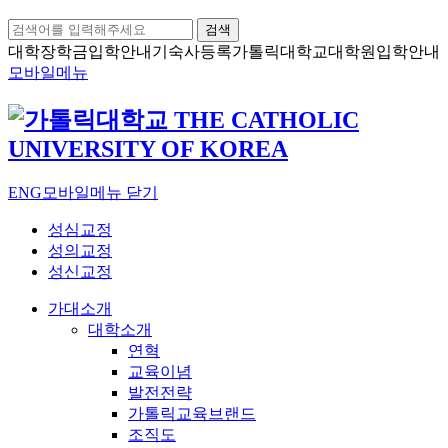
검색
대학장학금
입학안내
기숙사등록
가톨릭대학교
대학원입학안내
모바일메뉴
ENG
모바일메뉴 닫기
성심교정
성의교정
성신교정
가대소개
대학소개
연혁
교육이념
발전전략
가톨릭교육브랜드
조직도