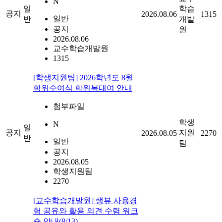
N
일
학습
공지
2026.08.06
1315
일반
반
개발
공지
원
2026.08.06
교수학습개발원
1315
[학생지원팀] 2026학년도 8월
학위수여식 학위복대여 안내
첨부파일
학생
N
일
공지
지원
2026.08.05
2270
반
일반
팀
공지
2026.08.05
학생지원팀
2270
[교수학습개발원] 랭뷰 사용경
험 공유와 활용 의견 수렴 워크
숍 안내(8/13)