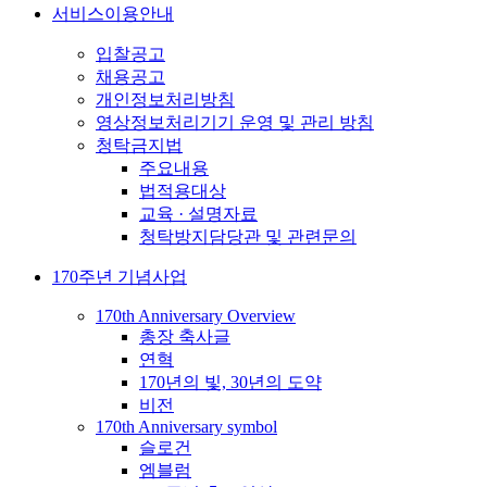
서비스이용안내
입찰공고
채용공고
개인정보처리방침
영상정보처리기기 운영 및 관리 방침
청탁금지법
주요내용
법적용대상
교육 · 설명자료
청탁방지담당관 및 관련문의
170주년 기념사업
170th Anniversary Overview
총장 축사글
연혁
170년의 빛, 30년의 도약
비전
170th Anniversary symbol
슬로건
엠블럼