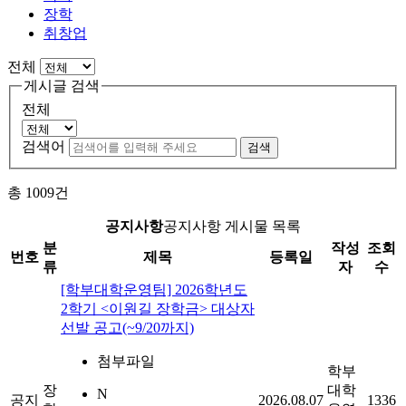
장학
취창업
전체
게시글 검색
전체
검색어
검색
총
1009
건
공지사항
공지사항 게시물 목록
분
작성
조회
번호
제목
등록일
류
자
수
[학부대학운영팀] 2026학년도
2학기 <이원길 장학금> 대상자
선발 공고(~9/20까지)
첨부파일
학부
장
대학
N
공지
2026.08.07
1336