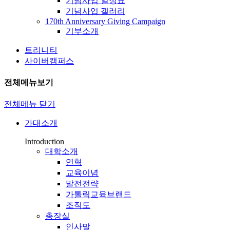
기념사업 일정표
기념사업 갤러리
170th Anniversary Giving Campaign
기부소개
트리니티
사이버캠퍼스
전체메뉴보기
전체메뉴 닫기
가대소개
Introduction
대학소개
연혁
교육이념
발전전략
가톨릭교육브랜드
조직도
총장실
인사말