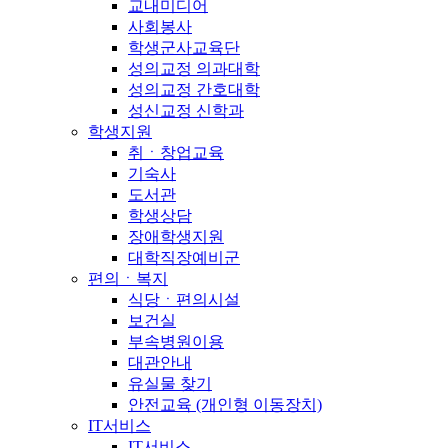
교내미디어
사회봉사
학생군사교육단
성의교정 의과대학
성의교정 간호대학
성신교정 신학과
학생지원
취ㆍ창업교육
기숙사
도서관
학생상담
장애학생지원
대학직장예비군
편의ㆍ복지
식당ㆍ편의시설
보건실
부속병원이용
대관안내
유실물 찾기
안전교육 (개인형 이동장치)
IT서비스
IT서비스