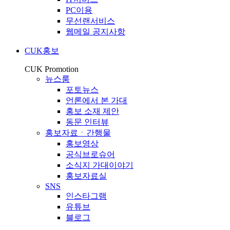
PC이용
무선랜서비스
웹메일 공지사항
CUK홍보
CUK Promotion
뉴스룸
포토뉴스
언론에서 본 가대
홍보 소재 제안
동문 인터뷰
홍보자료ㆍ간행물
홍보영상
공식브로슈어
소식지 가대이야기
홍보자료실
SNS
인스타그램
유튜브
블로그