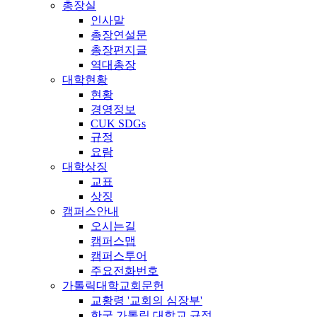
총장실
인사말
총장연설문
총장편지글
역대총장
대학현황
현황
경영정보
CUK SDGs
규정
요람
대학상징
교표
상징
캠퍼스안내
오시는길
캠퍼스맵
캠퍼스투어
주요전화번호
가톨릭대학교회문헌
교황령 '교회의 심장부'
한국 가톨릭 대학교 규정