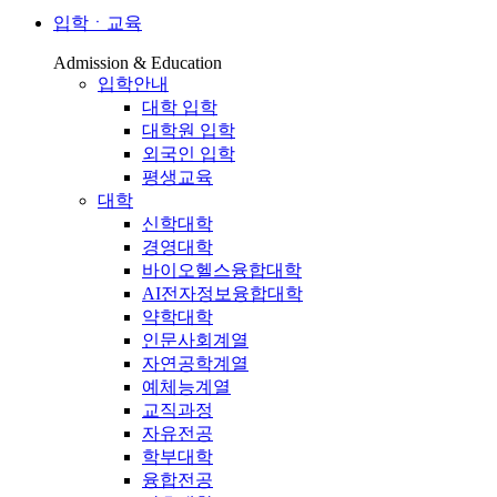
입학ㆍ교육
Admission & Education
입학안내
대학 입학
대학원 입학
외국인 입학
평생교육
대학
신학대학
경영대학
바이오헬스융합대학
AI전자정보융합대학
약학대학
인문사회계열
자연공학계열
예체능계열
교직과정
자유전공
학부대학
융합전공