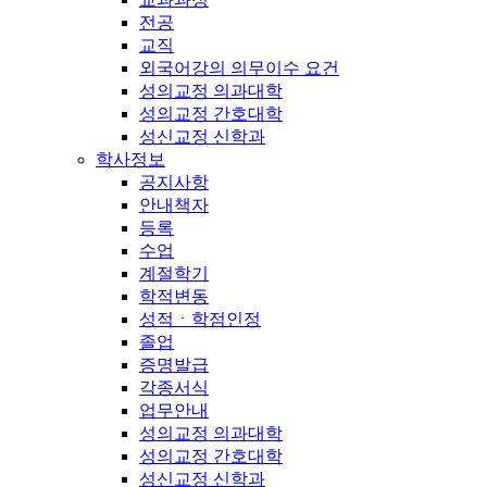
전공
교직
외국어강의 의무이수 요건
성의교정 의과대학
성의교정 간호대학
성신교정 신학과
학사정보
공지사항
안내책자
등록
수업
계절학기
학적변동
성적ㆍ학점인정
졸업
증명발급
각종서식
업무안내
성의교정 의과대학
성의교정 간호대학
성신교정 신학과