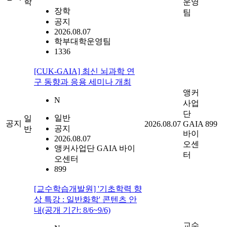
학
운영
장학
팀
공지
2026.08.07
학부대학운영팀
1336
[CUK-GAIA] 최신 뇌과학 연
구 동향과 응용 세미나 개최
앵커
N
사업
단
일반
일
공지
2026.08.07
GAIA
899
공지
반
바이
2026.08.07
오센
앵커사업단 GAIA 바이
터
오센터
899
[교수학습개발원] '기초학력 향
상 특강 : 일반화학' 콘텐츠 안
내(공개 기간: 8/6~9/6)
교수