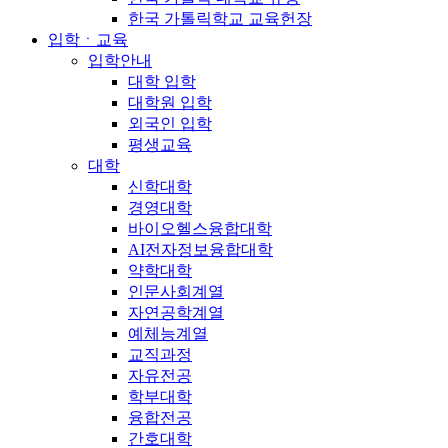
한국 가톨릭학교 교육헌장
입학ㆍ교육
입학안내
대학 입학
대학원 입학
외국인 입학
평생교육
대학
신학대학
경영대학
바이오헬스융합대학
AI전자정보융합대학
약학대학
인문사회계열
자연공학계열
예체능계열
교직과정
자유전공
학부대학
융합전공
간호대학