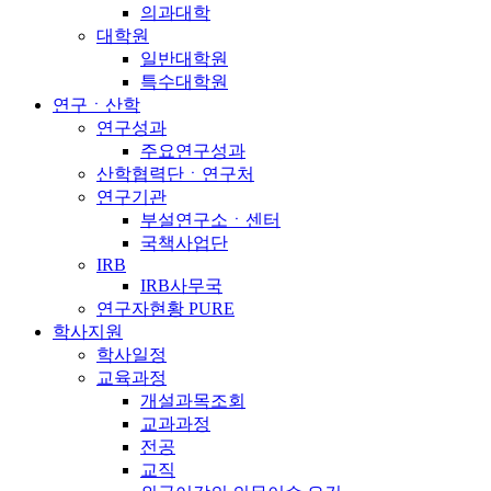
의과대학
대학원
일반대학원
특수대학원
연구ㆍ산학
연구성과
주요연구성과
산학협력단ㆍ연구처
연구기관
부설연구소ㆍ센터
국책사업단
IRB
IRB사무국
연구자현황 PURE
학사지원
학사일정
교육과정
개설과목조회
교과과정
전공
교직