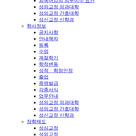
외국어강의 의무이수 요건
성의교정 의과대학
성의교정 간호대학
성신교정 신학과
학사정보
공지사항
안내책자
등록
수업
계절학기
학적변동
성적ㆍ학점인정
졸업
증명발급
각종서식
업무안내
성의교정 의과대학
성의교정 간호대학
성신교정 신학과
장학제도
성심교정
성의교정