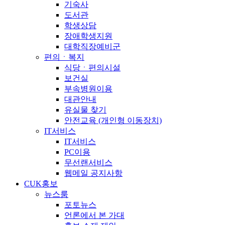
기숙사
도서관
학생상담
장애학생지원
대학직장예비군
편의ㆍ복지
식당ㆍ편의시설
보건실
부속병원이용
대관안내
유실물 찾기
안전교육 (개인형 이동장치)
IT서비스
IT서비스
PC이용
무선랜서비스
웹메일 공지사항
CUK홍보
뉴스룸
포토뉴스
언론에서 본 가대