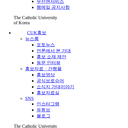
무선랜서비스
웹메일 공지사항
The Catholic University
of Korea
CUK홍보
뉴스룸
포토뉴스
언론에서 본 가대
홍보 소재 제안
동문 인터뷰
홍보자료ㆍ간행물
홍보영상
공식브로슈어
소식지 가대이야기
홍보자료실
SNS
인스타그램
유튜브
블로그
The Catholic University