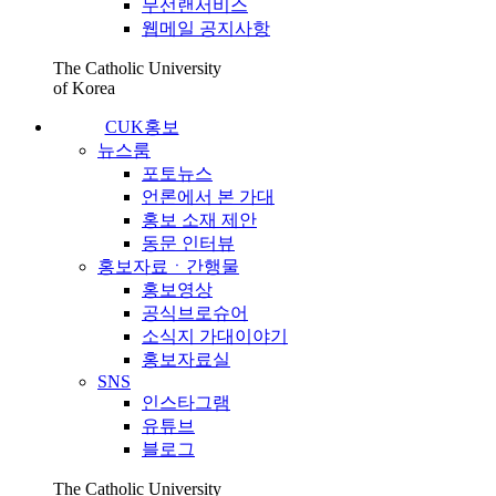
무선랜서비스
웹메일 공지사항
The Catholic University
of Korea
CUK홍보
뉴스룸
포토뉴스
언론에서 본 가대
홍보 소재 제안
동문 인터뷰
홍보자료ㆍ간행물
홍보영상
공식브로슈어
소식지 가대이야기
홍보자료실
SNS
인스타그램
유튜브
블로그
The Catholic University