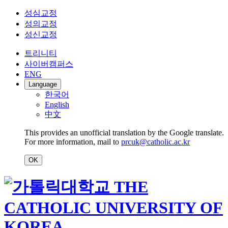
성심교정
성의교정
성신교정
트리니티
사이버캠퍼스
ENG
Language
한국어
English
中文
This provides an unofficial translation by the Google translate.
For more information, mail to
prcuk@catholic.ac.kr
OK