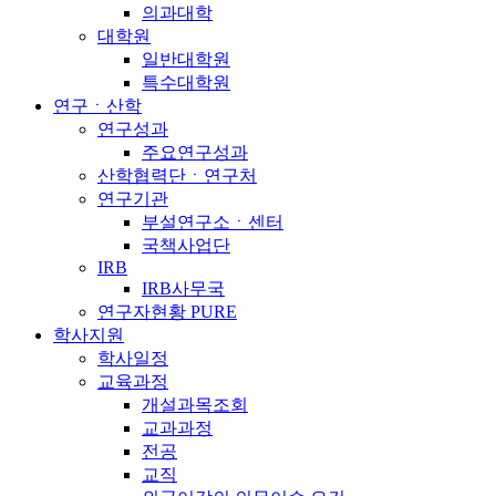
의과대학
대학원
일반대학원
특수대학원
연구ㆍ산학
연구성과
주요연구성과
산학협력단ㆍ연구처
연구기관
부설연구소ㆍ센터
국책사업단
IRB
IRB사무국
연구자현황 PURE
학사지원
학사일정
교육과정
개설과목조회
교과과정
전공
교직