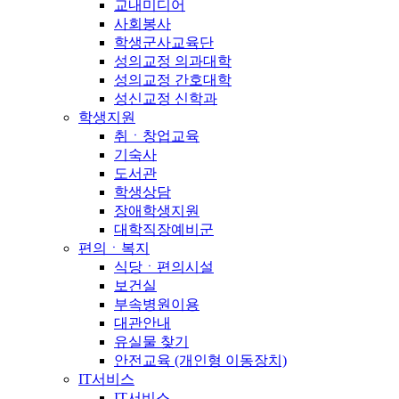
교내미디어
사회봉사
학생군사교육단
성의교정 의과대학
성의교정 간호대학
성신교정 신학과
학생지원
취ㆍ창업교육
기숙사
도서관
학생상담
장애학생지원
대학직장예비군
편의ㆍ복지
식당ㆍ편의시설
보건실
부속병원이용
대관안내
유실물 찾기
안전교육 (개인형 이동장치)
IT서비스
IT서비스