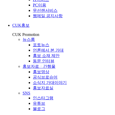
PC이용
무선랜서비스
웹메일 공지사항
CUK홍보
CUK Promotion
뉴스룸
포토뉴스
언론에서 본 가대
홍보 소재 제안
동문 인터뷰
홍보자료ㆍ간행물
홍보영상
공식브로슈어
소식지 가대이야기
홍보자료실
SNS
인스타그램
유튜브
블로그