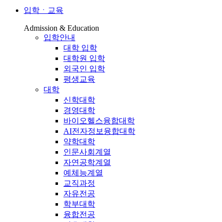
입학ㆍ교육
Admission & Education
입학안내
대학 입학
대학원 입학
외국인 입학
평생교육
대학
신학대학
경영대학
바이오헬스융합대학
AI전자정보융합대학
약학대학
인문사회계열
자연공학계열
예체능계열
교직과정
자유전공
학부대학
융합전공