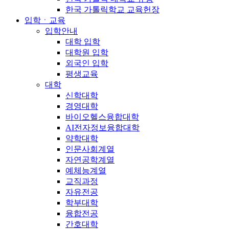
한국 가톨릭학교 교육헌장
입학ㆍ교육
입학안내
대학 입학
대학원 입학
외국인 입학
평생교육
대학
신학대학
경영대학
바이오헬스융합대학
AI전자정보융합대학
약학대학
인문사회계열
자연공학계열
예체능계열
교직과정
자유전공
학부대학
융합전공
간호대학