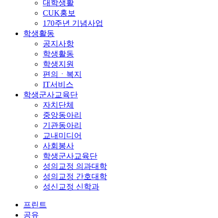
대학생활
CUK홍보
170주년 기념사업
학생활동
공지사항
학생활동
학생지원
편의ㆍ복지
IT서비스
학생군사교육단
자치단체
중앙동아리
기관동아리
교내미디어
사회봉사
학생군사교육단
성의교정 의과대학
성의교정 간호대학
성신교정 신학과
프린트
공유