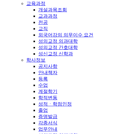
교육과정
개설과목조회
교과과정
전공
교직
외국어강의 의무이수 요건
성의교정 의과대학
성의교정 간호대학
성신교정 신학과
학사정보
공지사항
안내책자
등록
수업
계절학기
학적변동
성적ㆍ학점인정
졸업
증명발급
각종서식
업무안내