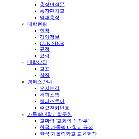
총장연설문
총장편지글
역대총장
대학현황
현황
경영정보
CUK SDGs
규정
요람
대학상징
교표
상징
캠퍼스안내
오시는길
캠퍼스맵
캠퍼스투어
주요전화번호
가톨릭대학교회문헌
교황령 '교회의 심장부'
한국 가톨릭 대학교 규정
한국 가톨릭학교 교육헌장