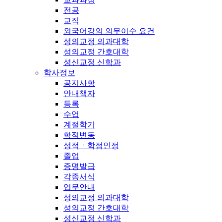
전공
교직
외국어강의 의무이수 요건
성의교정 의과대학
성의교정 간호대학
성신교정 신학과
학사정보
공지사항
안내책자
등록
수업
계절학기
학적변동
성적ㆍ학점인정
졸업
증명발급
각종서식
업무안내
성의교정 의과대학
성의교정 간호대학
성신교정 신학과