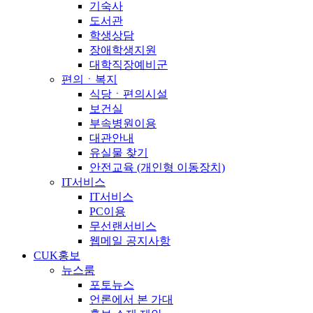
기숙사
도서관
학생상담
장애학생지원
대학직장예비군
편의ㆍ복지
식당ㆍ편의시설
보건실
부속병원이용
대관안내
유실물 찾기
안전교육 (개인형 이동장치)
IT서비스
IT서비스
PC이용
무선랜서비스
웹메일 공지사항
CUK홍보
뉴스룸
포토뉴스
언론에서 본 가대