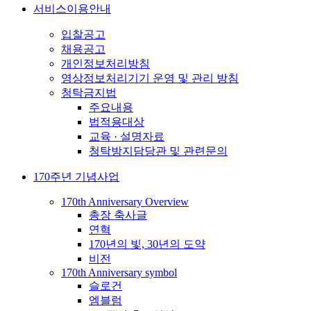
서비스이용안내
입찰공고
채용공고
개인정보처리방침
영상정보처리기기 운영 및 관리 방침
청탁금지법
주요내용
법적용대상
교육 · 설명자료
청탁방지담당관 및 관련문의
170주년 기념사업
170th Anniversary Overview
총장 축사글
연혁
170년의 빛, 30년의 도약
비전
170th Anniversary symbol
슬로건
엠블럼