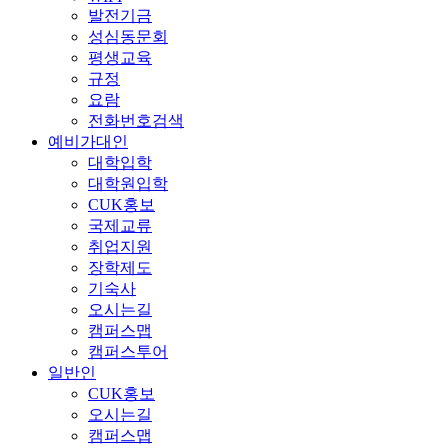
발전기금
성심동문회
평생교육
규정
요람
전화번호검색
예비가대인
대학입학
대학원입학
CUK홍보
국제교류
취업지원
장학제도
기숙사
오시는길
캠퍼스맵
캠퍼스투어
일반인
CUK홍보
오시는길
캠퍼스맵