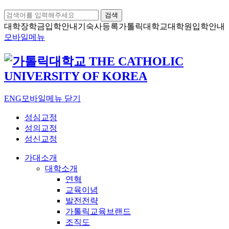
검색
대학장학금
입학안내
기숙사등록
가톨릭대학교
대학원입학안내
모바일메뉴
ENG
모바일메뉴 닫기
성심교정
성의교정
성신교정
가대소개
대학소개
연혁
교육이념
발전전략
가톨릭교육브랜드
조직도