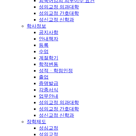
외국어강의 의무이수 요건
성의교정 의과대학
성의교정 간호대학
성신교정 신학과
학사정보
공지사항
안내책자
등록
수업
계절학기
학적변동
성적ㆍ학점인정
졸업
증명발급
각종서식
업무안내
성의교정 의과대학
성의교정 간호대학
성신교정 신학과
장학제도
성심교정
성의교정