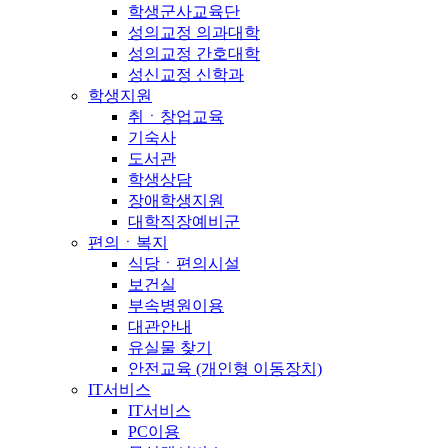
학생군사교육단
성의교정 의과대학
성의교정 간호대학
성신교정 신학과
학생지원
취ㆍ창업교육
기숙사
도서관
학생상담
장애학생지원
대학직장예비군
편의ㆍ복지
식당ㆍ편의시설
보건실
부속병원이용
대관안내
유실물 찾기
안전교육 (개인형 이동장치)
IT서비스
IT서비스
PC이용