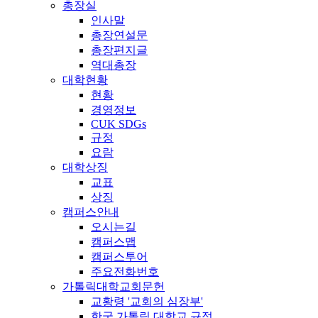
총장실
인사말
총장연설문
총장편지글
역대총장
대학현황
현황
경영정보
CUK SDGs
규정
요람
대학상징
교표
상징
캠퍼스안내
오시는길
캠퍼스맵
캠퍼스투어
주요전화번호
가톨릭대학교회문헌
교황령 '교회의 심장부'
한국 가톨릭 대학교 규정