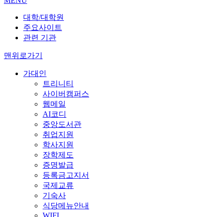
MENU
대학/대학원
주요사이트
관련 기관
맨위로가기
가대인
트리니티
사이버캠퍼스
웹메일
AI코디
중앙도서관
취업지원
학사지원
장학제도
증명발급
등록금고지서
국제교류
기숙사
식당메뉴안내
WIFI