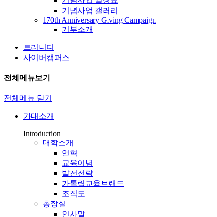
기념사업 일정표
기념사업 갤러리
170th Anniversary Giving Campaign
기부소개
트리니티
사이버캠퍼스
전체메뉴보기
전체메뉴 닫기
가대소개
Introduction
대학소개
연혁
교육이념
발전전략
가톨릭교육브랜드
조직도
총장실
인사말