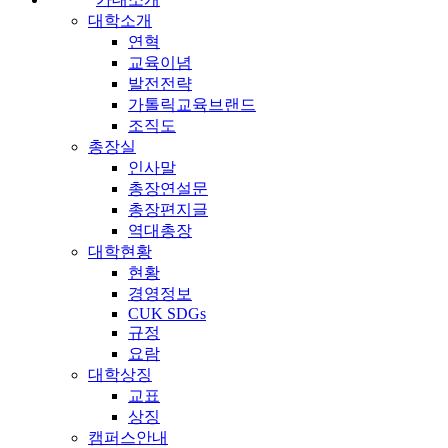
대학소개
연혁
교육이념
발전전략
가톨릭교육브랜드
조직도
총장실
인사말
총장연설문
총장편지글
역대총장
대학현황
현황
경영정보
CUK SDGs
규정
요람
대학상징
교표
상징
캠퍼스안내