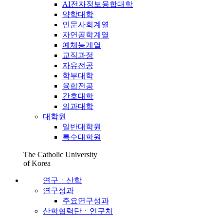
AI전자정보융합대학
약학대학
인문사회계열
자연공학계열
예체능계열
교직과정
자유전공
학부대학
융합전공
간호대학
의과대학
대학원
일반대학원
특수대학원
The Catholic University
of Korea
연구ㆍ산학
연구성과
주요연구성과
산학협력단ㆍ연구처