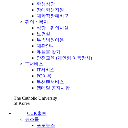
학생상담
장애학생지원
대학직장예비군
편의ㆍ복지
식당ㆍ편의시설
보건실
부속병원이용
대관안내
유실물 찾기
안전교육 (개인형 이동장치)
IT서비스
IT서비스
PC이용
무선랜서비스
웹메일 공지사항
The Catholic University
of Korea
CUK홍보
뉴스룸
포토뉴스