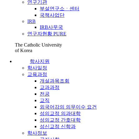
연구기관
부설연구소ㆍ센터
국책사업단
IRB
IRB사무국
연구자현황 PURE
The Catholic University
of Korea
학사지원
학사일정
교육과정
개설과목조회
교과과정
전공
교직
외국어강의 의무이수 요건
성의교정 의과대학
성의교정 간호대학
성신교정 신학과
학사정보