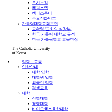
오시는길
캠퍼스맵
캠퍼스투어
주요전화번호
가톨릭대학교회문헌
교황령 '교회의 심장부'
한국 가톨릭 대학교 규정
한국 가톨릭학교 교육헌장
The Catholic University
of Korea
입학ㆍ교육
입학안내
대학 입학
대학원 입학
외국인 입학
평생교육
대학
신학대학
경영대학
바이오헬스융합대학