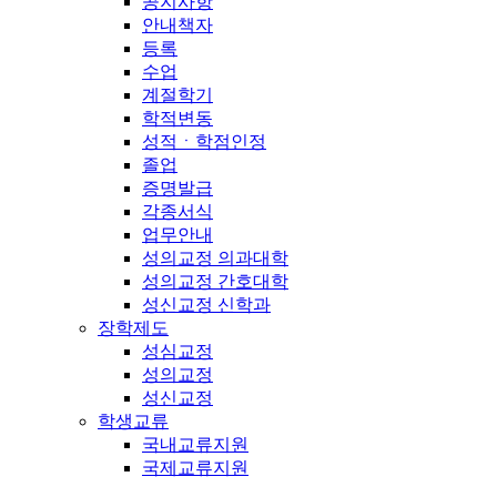
공지사항
안내책자
등록
수업
계절학기
학적변동
성적ㆍ학점인정
졸업
증명발급
각종서식
업무안내
성의교정 의과대학
성의교정 간호대학
성신교정 신학과
장학제도
성심교정
성의교정
성신교정
학생교류
국내교류지원
국제교류지원