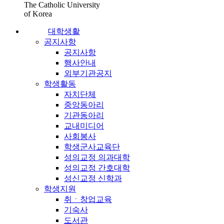
The Catholic University
of Korea
대학생활
공지사항
공지사항
행사안내
외부기관공지
학생활동
자치단체
중앙동아리
기관동아리
교내미디어
사회봉사
학생군사교육단
성의교정 의과대학
성의교정 간호대학
성신교정 신학과
학생지원
취ㆍ창업교육
기숙사
도서관