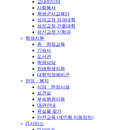
교내미디어
사회봉사
학생군사교육단
성의교정 의과대학
성의교정 간호대학
성신교정 신학과
학생지원
취ㆍ창업교육
기숙사
도서관
학생상담
장애학생지원
대학직장예비군
편의ㆍ복지
식당ㆍ편의시설
보건실
부속병원이용
대관안내
유실물 찾기
안전교육 (개인형 이동장치)
IT서비스
IT서비스