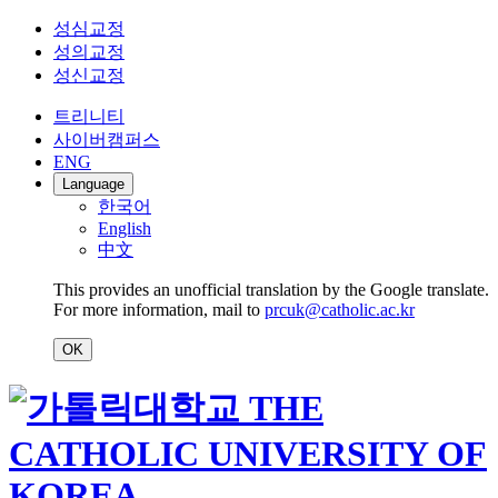
성심교정
성의교정
성신교정
트리니티
사이버캠퍼스
ENG
Language
한국어
English
中文
This provides an unofficial translation by the Google translate.
For more information, mail to
prcuk@catholic.ac.kr
OK