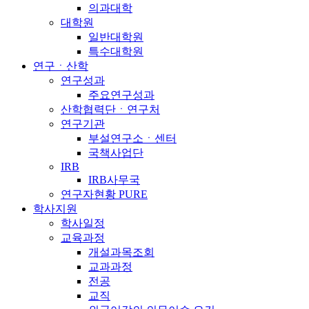
의과대학
대학원
일반대학원
특수대학원
연구ㆍ산학
연구성과
주요연구성과
산학협력단ㆍ연구처
연구기관
부설연구소ㆍ센터
국책사업단
IRB
IRB사무국
연구자현황 PURE
학사지원
학사일정
교육과정
개설과목조회
교과과정
전공
교직