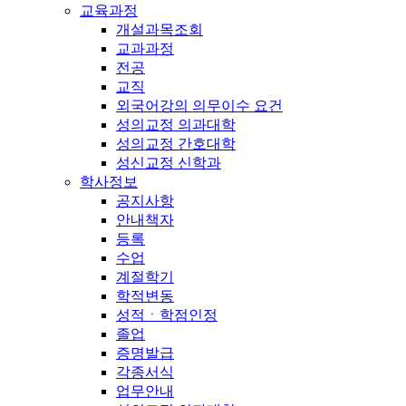
교육과정
개설과목조회
교과과정
전공
교직
외국어강의 의무이수 요건
성의교정 의과대학
성의교정 간호대학
성신교정 신학과
학사정보
공지사항
안내책자
등록
수업
계절학기
학적변동
성적ㆍ학점인정
졸업
증명발급
각종서식
업무안내