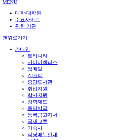
MENU
대학/대학원
주요사이트
관련 기관
맨위로가기
가대인
트리니티
사이버캠퍼스
웹메일
AI코디
중앙도서관
취업지원
학사지원
장학제도
증명발급
등록금고지서
국제교류
기숙사
식당메뉴안내