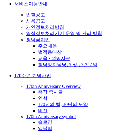
서비스이용안내
입찰공고
채용공고
개인정보처리방침
영상정보처리기기 운영 및 관리 방침
청탁금지법
주요내용
법적용대상
교육 · 설명자료
청탁방지담당관 및 관련문의
170주년 기념사업
170th Anniversary Overview
총장 축사글
연혁
170년의 빛, 30년의 도약
비전
170th Anniversary symbol
슬로건
엠블럼