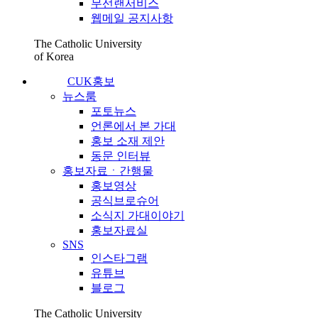
무선랜서비스
웹메일 공지사항
The Catholic University
of Korea
CUK홍보
뉴스룸
포토뉴스
언론에서 본 가대
홍보 소재 제안
동문 인터뷰
홍보자료ㆍ간행물
홍보영상
공식브로슈어
소식지 가대이야기
홍보자료실
SNS
인스타그램
유튜브
블로그
The Catholic University