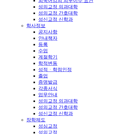
외국어강의 의무이수 요건
성의교정 의과대학
성의교정 간호대학
성신교정 신학과
학사정보
공지사항
안내책자
등록
수업
계절학기
학적변동
성적ㆍ학점인정
졸업
증명발급
각종서식
업무안내
성의교정 의과대학
성의교정 간호대학
성신교정 신학과
장학제도
성심교정
성의교정