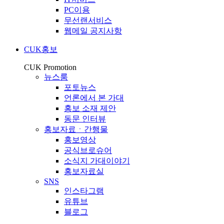
PC이용
무선랜서비스
웹메일 공지사항
CUK홍보
CUK Promotion
뉴스룸
포토뉴스
언론에서 본 가대
홍보 소재 제안
동문 인터뷰
홍보자료ㆍ간행물
홍보영상
공식브로슈어
소식지 가대이야기
홍보자료실
SNS
인스타그램
유튜브
블로그