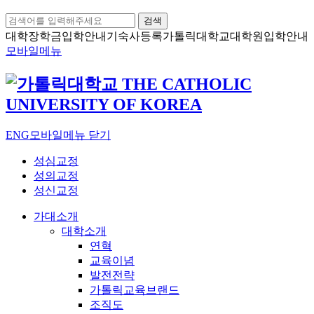
검색
대학장학금
입학안내
기숙사등록
가톨릭대학교
대학원입학안내
모바일메뉴
ENG
모바일메뉴 닫기
성심교정
성의교정
성신교정
가대소개
대학소개
연혁
교육이념
발전전략
가톨릭교육브랜드
조직도