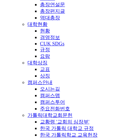
총장연설문
총장편지글
역대총장
대학현황
현황
경영정보
CUK SDGs
규정
요람
대학상징
교표
상징
캠퍼스안내
오시는길
캠퍼스맵
캠퍼스투어
주요전화번호
가톨릭대학교회문헌
교황령 '교회의 심장부'
한국 가톨릭 대학교 규정
한국 가톨릭학교 교육헌장