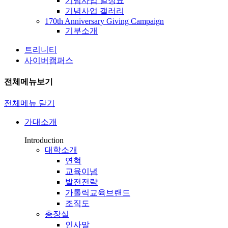
기념사업 일정표
기념사업 갤러리
170th Anniversary Giving Campaign
기부소개
트리니티
사이버캠퍼스
전체메뉴보기
전체메뉴 닫기
가대소개
Introduction
대학소개
연혁
교육이념
발전전략
가톨릭교육브랜드
조직도
총장실
인사말