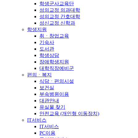
학생군사교육단
성의교정 의과대학
성의교정 간호대학
성신교정 신학과
학생지원
취ㆍ창업교육
기숙사
도서관
학생상담
장애학생지원
대학직장예비군
편의ㆍ복지
식당ㆍ편의시설
보건실
부속병원이용
대관안내
유실물 찾기
안전교육 (개인형 이동장치)
IT서비스
IT서비스
PC이용