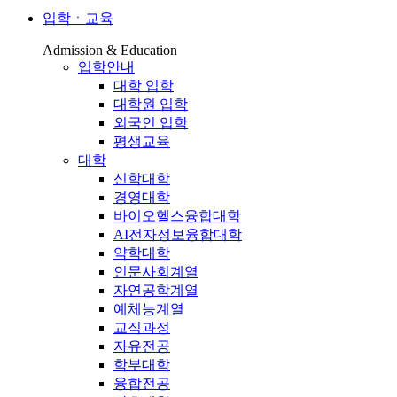
입학ㆍ교육
Admission & Education
입학안내
대학 입학
대학원 입학
외국인 입학
평생교육
대학
신학대학
경영대학
바이오헬스융합대학
AI전자정보융합대학
약학대학
인문사회계열
자연공학계열
예체능계열
교직과정
자유전공
학부대학
융합전공