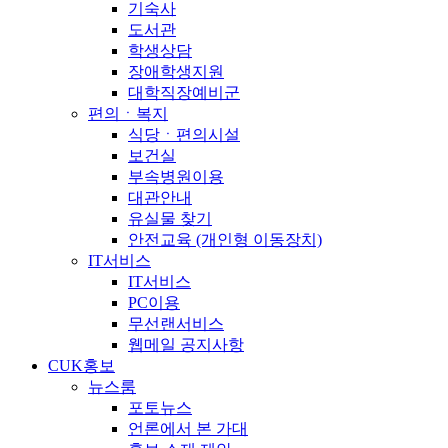
기숙사
도서관
학생상담
장애학생지원
대학직장예비군
편의ㆍ복지
식당ㆍ편의시설
보건실
부속병원이용
대관안내
유실물 찾기
안전교육 (개인형 이동장치)
IT서비스
IT서비스
PC이용
무선랜서비스
웹메일 공지사항
CUK홍보
뉴스룸
포토뉴스
언론에서 본 가대