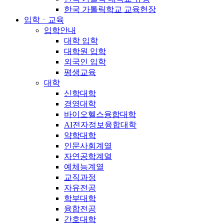
한국 가톨릭학교 교육헌장
입학ㆍ교육
입학안내
대학 입학
대학원 입학
외국인 입학
평생교육
대학
신학대학
경영대학
바이오헬스융합대학
AI전자정보융합대학
약학대학
인문사회계열
자연공학계열
예체능계열
교직과정
자유전공
학부대학
융합전공
간호대학