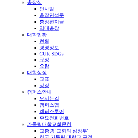
총장실
인사말
총장연설문
총장편지글
역대총장
대학현황
현황
경영정보
CUK SDGs
규정
요람
대학상징
교표
상징
캠퍼스안내
오시는길
캠퍼스맵
캠퍼스투어
주요전화번호
가톨릭대학교회문헌
교황령 '교회의 심장부'
한국 가톨릭 대학교 규정