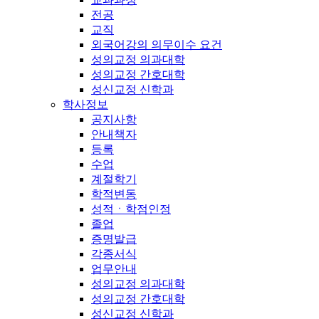
전공
교직
외국어강의 의무이수 요건
성의교정 의과대학
성의교정 간호대학
성신교정 신학과
학사정보
공지사항
안내책자
등록
수업
계절학기
학적변동
성적ㆍ학점인정
졸업
증명발급
각종서식
업무안내
성의교정 의과대학
성의교정 간호대학
성신교정 신학과