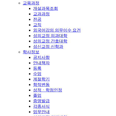
교육과정
개설과목조회
교과과정
전공
교직
외국어강의 의무이수 요건
성의교정 의과대학
성의교정 간호대학
성신교정 신학과
학사정보
공지사항
안내책자
등록
수업
계절학기
학적변동
성적ㆍ학점인정
졸업
증명발급
각종서식
업무안내