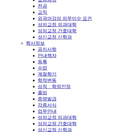
전공
교직
외국어강의 의무이수 요건
성의교정 의과대학
성의교정 간호대학
성신교정 신학과
학사정보
공지사항
안내책자
등록
수업
계절학기
학적변동
성적ㆍ학점인정
졸업
증명발급
각종서식
업무안내
성의교정 의과대학
성의교정 간호대학
성신교정 신학과