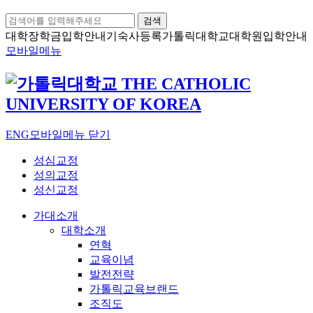
검색
대학장학금
입학안내
기숙사등록
가톨릭대학교
대학원입학안내
모바일메뉴
ENG
모바일메뉴 닫기
성심교정
성의교정
성신교정
가대소개
대학소개
연혁
교육이념
발전전략
가톨릭교육브랜드
조직도