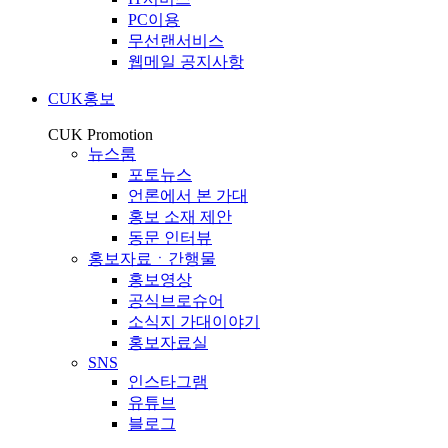
PC이용
무선랜서비스
웹메일 공지사항
CUK홍보
CUK Promotion
뉴스룸
포토뉴스
언론에서 본 가대
홍보 소재 제안
동문 인터뷰
홍보자료ㆍ간행물
홍보영상
공식브로슈어
소식지 가대이야기
홍보자료실
SNS
인스타그램
유튜브
블로그