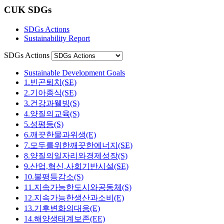
CUK SDGs
SDGs Actions
Sustainability Report
SDGs Actions
Sustainable Development Goals
1.빈곤퇴치(SE)
2.기아종식(SE)
3.건강과웰빙(S)
4.양질의교육(S)
5.성평등(S)
6.깨끗한물과위생(E)
7.모두를위한깨끗한에너지(SE)
8.양질의일자리와경제성장(S)
9.산업,혁신,사회기반시설(SE)
10.불평등감소(S)
11.지속가능한도시와공동체(S)
12.지속가능한생산과소비(E)
13.기후변화의대응(E)
14.해양생태계보존(EE)