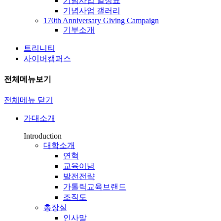
기념사업 일정표
기념사업 갤러리
170th Anniversary Giving Campaign
기부소개
트리니티
사이버캠퍼스
전체메뉴보기
전체메뉴 닫기
가대소개
Introduction
대학소개
연혁
교육이념
발전전략
가톨릭교육브랜드
조직도
총장실
인사말