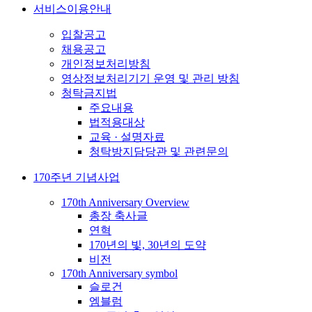
서비스이용안내
입찰공고
채용공고
개인정보처리방침
영상정보처리기기 운영 및 관리 방침
청탁금지법
주요내용
법적용대상
교육 · 설명자료
청탁방지담당관 및 관련문의
170주년 기념사업
170th Anniversary Overview
총장 축사글
연혁
170년의 빛, 30년의 도약
비전
170th Anniversary symbol
슬로건
엠블럼