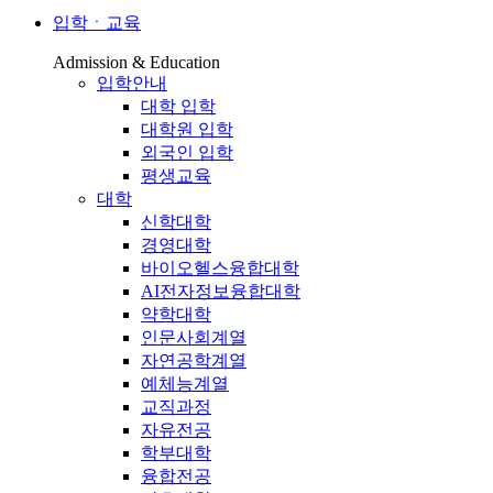
입학ㆍ교육
Admission & Education
입학안내
대학 입학
대학원 입학
외국인 입학
평생교육
대학
신학대학
경영대학
바이오헬스융합대학
AI전자정보융합대학
약학대학
인문사회계열
자연공학계열
예체능계열
교직과정
자유전공
학부대학
융합전공