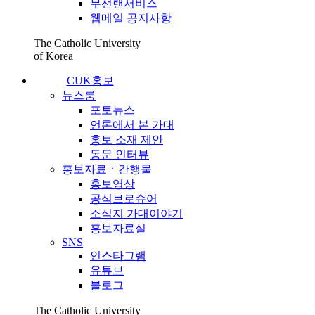
무선랜서비스
웹메일 공지사항
The Catholic University
of Korea
CUK홍보
뉴스룸
포토뉴스
언론에서 본 가대
홍보 소재 제안
동문 인터뷰
홍보자료ㆍ간행물
홍보영상
공식브로슈어
소식지 가대이야기
홍보자료실
SNS
인스타그램
유튜브
블로그
The Catholic University