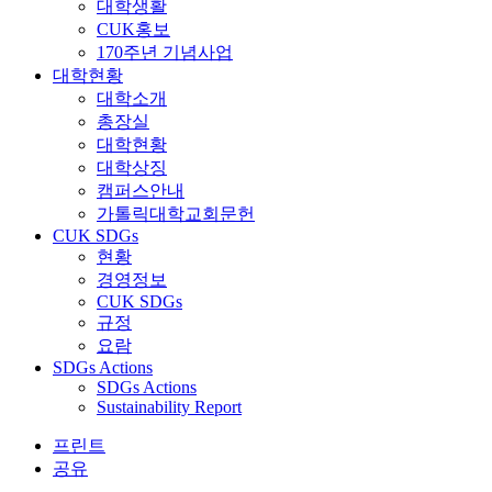
대학생활
CUK홍보
170주년 기념사업
대학현황
대학소개
총장실
대학현황
대학상징
캠퍼스안내
가톨릭대학교회문헌
CUK SDGs
현황
경영정보
CUK SDGs
규정
요람
SDGs Actions
SDGs Actions
Sustainability Report
프린트
공유