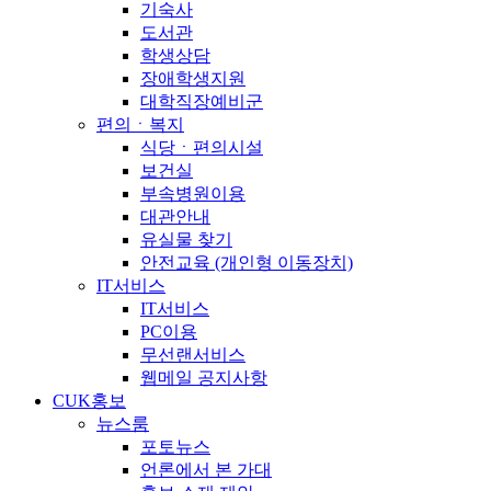
기숙사
도서관
학생상담
장애학생지원
대학직장예비군
편의ㆍ복지
식당ㆍ편의시설
보건실
부속병원이용
대관안내
유실물 찾기
안전교육 (개인형 이동장치)
IT서비스
IT서비스
PC이용
무선랜서비스
웹메일 공지사항
CUK홍보
뉴스룸
포토뉴스
언론에서 본 가대