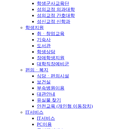
학생군사교육단
성의교정 의과대학
성의교정 간호대학
성신교정 신학과
학생지원
취ㆍ창업교육
기숙사
도서관
학생상담
장애학생지원
대학직장예비군
편의ㆍ복지
식당ㆍ편의시설
보건실
부속병원이용
대관안내
유실물 찾기
안전교육 (개인형 이동장치)
IT서비스
IT서비스
PC이용