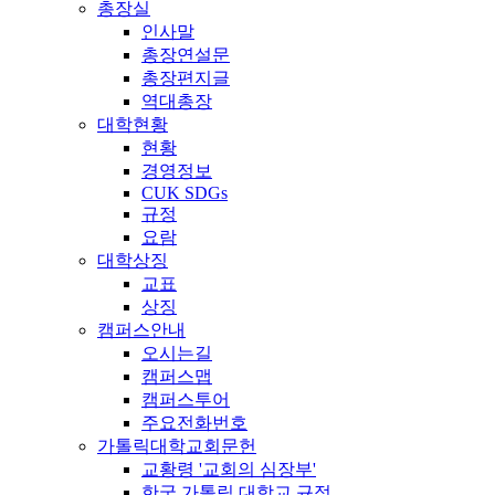
총장실
인사말
총장연설문
총장편지글
역대총장
대학현황
현황
경영정보
CUK SDGs
규정
요람
대학상징
교표
상징
캠퍼스안내
오시는길
캠퍼스맵
캠퍼스투어
주요전화번호
가톨릭대학교회문헌
교황령 '교회의 심장부'
한국 가톨릭 대학교 규정