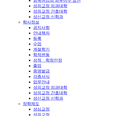
외국어강의 의무이수 요건
성의교정 의과대학
성의교정 간호대학
성신교정 신학과
학사정보
공지사항
안내책자
등록
수업
계절학기
학적변동
성적ㆍ학점인정
졸업
증명발급
각종서식
업무안내
성의교정 의과대학
성의교정 간호대학
성신교정 신학과
장학제도
성심교정
성의교정