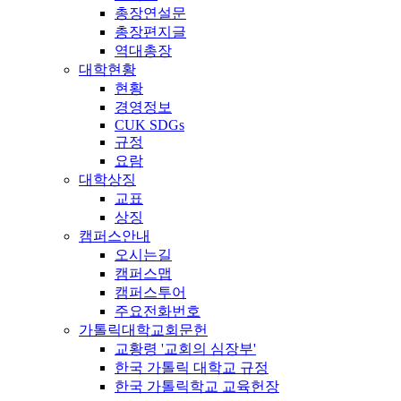
총장연설문
총장편지글
역대총장
대학현황
현황
경영정보
CUK SDGs
규정
요람
대학상징
교표
상징
캠퍼스안내
오시는길
캠퍼스맵
캠퍼스투어
주요전화번호
가톨릭대학교회문헌
교황령 '교회의 심장부'
한국 가톨릭 대학교 규정
한국 가톨릭학교 교육헌장