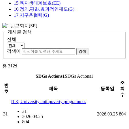
15.육지생태계보호(EE)
16.정의,평화,효과적인제도(G)
17.지구촌협력(G)
게시글 검색
전체
검색어
검색
총
31
건
SDGs Actions1
SDGs Actions1
조
번
제목
등록일
회
호
수
[1.3] University anti-poverty programmes
31
31
2026.03.25
804
2026.03.25
804