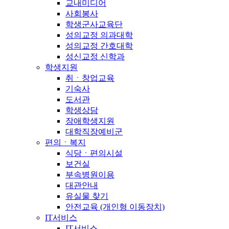
교내미디어
사회봉사
학생군사교육단
성의교정 의과대학
성의교정 간호대학
성신교정 신학과
학생지원
취ㆍ창업교육
기숙사
도서관
학생상담
장애학생지원
대학직장예비군
편의ㆍ복지
식당ㆍ편의시설
보건실
부속병원이용
대관안내
유실물 찾기
안전교육 (개인형 이동장치)
IT서비스
IT서비스