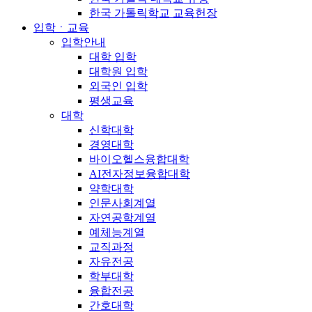
한국 가톨릭학교 교육헌장
입학ㆍ교육
입학안내
대학 입학
대학원 입학
외국인 입학
평생교육
대학
신학대학
경영대학
바이오헬스융합대학
AI전자정보융합대학
약학대학
인문사회계열
자연공학계열
예체능계열
교직과정
자유전공
학부대학
융합전공
간호대학