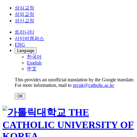
성심교정
성의교정
성신교정
트리니티
사이버캠퍼스
ENG
Language
한국어
English
中文
This provides an unofficial translation by the Google translate.
For more information, mail to
prcuk@catholic.ac.kr
OK