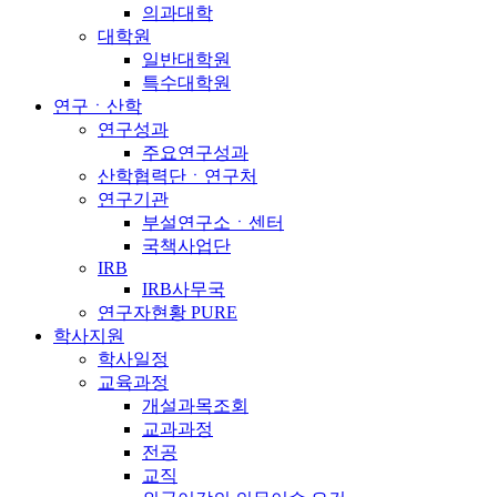
의과대학
대학원
일반대학원
특수대학원
연구ㆍ산학
연구성과
주요연구성과
산학협력단ㆍ연구처
연구기관
부설연구소ㆍ센터
국책사업단
IRB
IRB사무국
연구자현황 PURE
학사지원
학사일정
교육과정
개설과목조회
교과과정
전공
교직