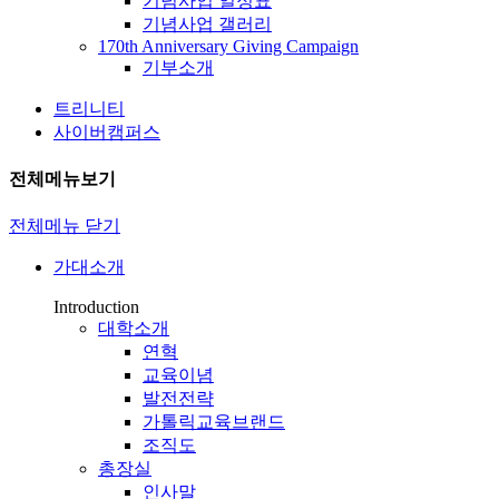
기념사업 일정표
기념사업 갤러리
170th Anniversary Giving Campaign
기부소개
트리니티
사이버캠퍼스
전체메뉴보기
전체메뉴 닫기
가대소개
Introduction
대학소개
연혁
교육이념
발전전략
가톨릭교육브랜드
조직도
총장실
인사말