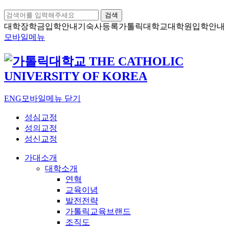
검색
대학장학금
입학안내
기숙사등록
가톨릭대학교
대학원입학안내
모바일메뉴
ENG
모바일메뉴 닫기
성심교정
성의교정
성신교정
가대소개
대학소개
연혁
교육이념
발전전략
가톨릭교육브랜드
조직도