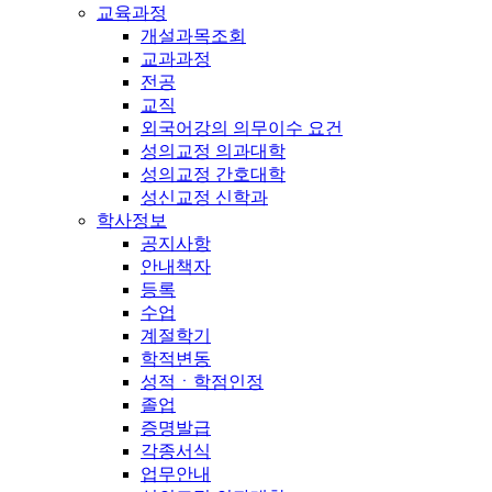
교육과정
개설과목조회
교과과정
전공
교직
외국어강의 의무이수 요건
성의교정 의과대학
성의교정 간호대학
성신교정 신학과
학사정보
공지사항
안내책자
등록
수업
계절학기
학적변동
성적ㆍ학점인정
졸업
증명발급
각종서식
업무안내