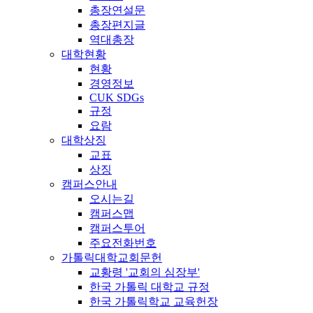
총장연설문
총장편지글
역대총장
대학현황
현황
경영정보
CUK SDGs
규정
요람
대학상징
교표
상징
캠퍼스안내
오시는길
캠퍼스맵
캠퍼스투어
주요전화번호
가톨릭대학교회문헌
교황령 '교회의 심장부'
한국 가톨릭 대학교 규정
한국 가톨릭학교 교육헌장