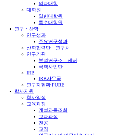
의과대학
대학원
일반대학원
특수대학원
연구ㆍ산학
연구성과
주요연구성과
산학협력단ㆍ연구처
연구기관
부설연구소ㆍ센터
국책사업단
IRB
IRB사무국
연구자현황 PURE
학사지원
학사일정
교육과정
개설과목조회
교과과정
전공
교직