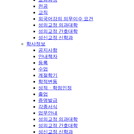
전공
교직
외국어강의 의무이수 요건
성의교정 의과대학
성의교정 간호대학
성신교정 신학과
학사정보
공지사항
안내책자
등록
수업
계절학기
학적변동
성적ㆍ학점인정
졸업
증명발급
각종서식
업무안내
성의교정 의과대학
성의교정 간호대학
성신교정 신학과