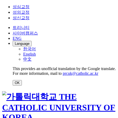
성심교정
성의교정
성신교정
트리니티
사이버캠퍼스
ENG
Language
한국어
English
中文
This provides an unofficial translation by the Google translate.
For more information, mail to
prcuk@catholic.ac.kr
OK