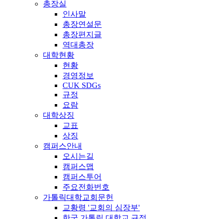
총장실
인사말
총장연설문
총장편지글
역대총장
대학현황
현황
경영정보
CUK SDGs
규정
요람
대학상징
교표
상징
캠퍼스안내
오시는길
캠퍼스맵
캠퍼스투어
주요전화번호
가톨릭대학교회문헌
교황령 '교회의 심장부'
한국 가톨릭 대학교 규정