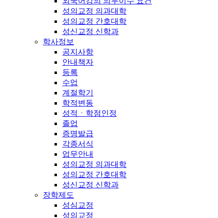
외국어강의 의무이수 요건
성의교정 의과대학
성의교정 간호대학
성신교정 신학과
학사정보
공지사항
안내책자
등록
수업
계절학기
학적변동
성적ㆍ학점인정
졸업
증명발급
각종서식
업무안내
성의교정 의과대학
성의교정 간호대학
성신교정 신학과
장학제도
성심교정
성의교정