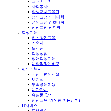
교내미디어
사회봉사
학생군사교육단
성의교정 의과대학
성의교정 간호대학
성신교정 신학과
학생지원
취ㆍ창업교육
기숙사
도서관
학생상담
장애학생지원
대학직장예비군
편의ㆍ복지
식당ㆍ편의시설
보건실
부속병원이용
대관안내
유실물 찾기
안전교육 (개인형 이동장치)
IT서비스
IT서비스