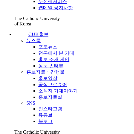
무선랜서비스
웹메일 공지사항
The Catholic University
of Korea
CUK홍보
뉴스룸
포토뉴스
언론에서 본 가대
홍보 소재 제안
동문 인터뷰
홍보자료ㆍ간행물
홍보영상
공식브로슈어
소식지 가대이야기
홍보자료실
SNS
인스타그램
유튜브
블로그
The Catholic University