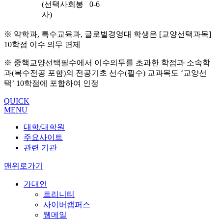
(선택사회봉
0-6
사)
※ 약학과, 특수교육과, 글로벌경영대 학생은 [교양선택과목]
10학점 이수 의무 면제
※ 중핵교양선택필수에서 이수의무를 초과한 학점과 소속학
과(복수전공 포함)의 전공기초 선수(필수) 교과목도 ‘교양선
택’ 10학점에 포함하여 인정
QUICK
MENU
대학/대학원
주요사이트
관련 기관
맨위로가기
가대인
트리니티
사이버캠퍼스
웹메일