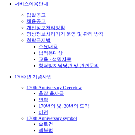
서비스이용안내
입찰공고
채용공고
개인정보처리방침
영상정보처리기기 운영 및 관리 방침
청탁금지법
주요내용
법적용대상
교육 · 설명자료
청탁방지담당관 및 관련문의
170주년 기념사업
170th Anniversary Overview
총장 축사글
연혁
170년의 빛, 30년의 도약
비전
170th Anniversary symbol
슬로건
엠블럼