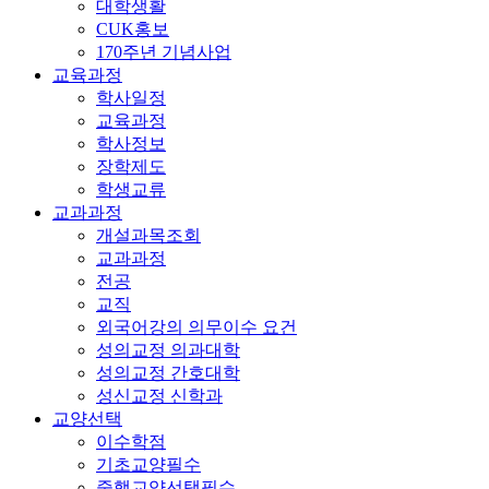
대학생활
CUK홍보
170주년 기념사업
교육과정
학사일정
교육과정
학사정보
장학제도
학생교류
교과과정
개설과목조회
교과과정
전공
교직
외국어강의 의무이수 요건
성의교정 의과대학
성의교정 간호대학
성신교정 신학과
교양선택
이수학점
기초교양필수
중핵교양선택필수