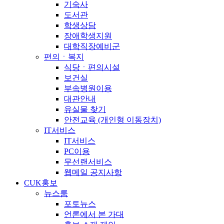
기숙사
도서관
학생상담
장애학생지원
대학직장예비군
편의ㆍ복지
식당ㆍ편의시설
보건실
부속병원이용
대관안내
유실물 찾기
안전교육 (개인형 이동장치)
IT서비스
IT서비스
PC이용
무선랜서비스
웹메일 공지사항
CUK홍보
뉴스룸
포토뉴스
언론에서 본 가대