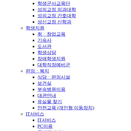
학생군사교육단
성의교정 의과대학
성의교정 간호대학
성신교정 신학과
학생지원
취ㆍ창업교육
기숙사
도서관
학생상담
장애학생지원
대학직장예비군
편의ㆍ복지
식당ㆍ편의시설
보건실
부속병원이용
대관안내
유실물 찾기
안전교육 (개인형 이동장치)
IT서비스
IT서비스
PC이용