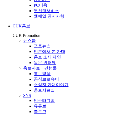
PC이용
무선랜서비스
웹메일 공지사항
CUK홍보
CUK Promotion
뉴스룸
포토뉴스
언론에서 본 가대
홍보 소재 제안
동문 인터뷰
홍보자료ㆍ간행물
홍보영상
공식브로슈어
소식지 가대이야기
홍보자료실
SNS
인스타그램
유튜브
블로그