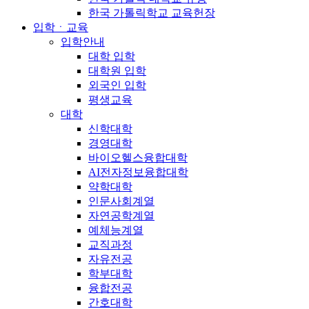
한국 가톨릭학교 교육헌장
입학ㆍ교육
입학안내
대학 입학
대학원 입학
외국인 입학
평생교육
대학
신학대학
경영대학
바이오헬스융합대학
AI전자정보융합대학
약학대학
인문사회계열
자연공학계열
예체능계열
교직과정
자유전공
학부대학
융합전공
간호대학