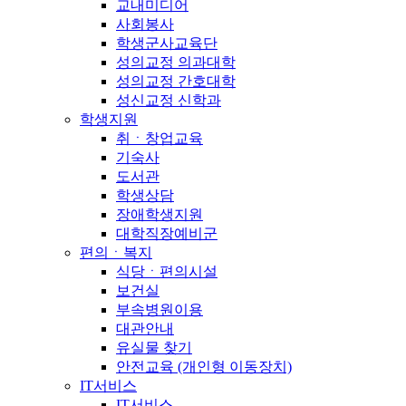
교내미디어
사회봉사
학생군사교육단
성의교정 의과대학
성의교정 간호대학
성신교정 신학과
학생지원
취ㆍ창업교육
기숙사
도서관
학생상담
장애학생지원
대학직장예비군
편의ㆍ복지
식당ㆍ편의시설
보건실
부속병원이용
대관안내
유실물 찾기
안전교육 (개인형 이동장치)
IT서비스
IT서비스