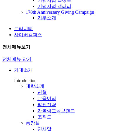
기념사업 일정표
기념사업 갤러리
170th Anniversary Giving Campaign
기부소개
트리니티
사이버캠퍼스
전체메뉴보기
전체메뉴 닫기
가대소개
Introduction
대학소개
연혁
교육이념
발전전략
가톨릭교육브랜드
조직도
총장실
인사말