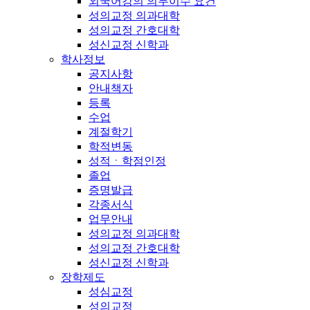
외국어강의 의무이수 요건
성의교정 의과대학
성의교정 간호대학
성신교정 신학과
학사정보
공지사항
안내책자
등록
수업
계절학기
학적변동
성적ㆍ학점인정
졸업
증명발급
각종서식
업무안내
성의교정 의과대학
성의교정 간호대학
성신교정 신학과
장학제도
성심교정
성의교정