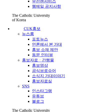
무선랜서비스
웹메일 공지사항
The Catholic University
of Korea
CUK홍보
뉴스룸
포토뉴스
언론에서 본 가대
홍보 소재 제안
동문 인터뷰
홍보자료ㆍ간행물
홍보영상
공식브로슈어
소식지 가대이야기
홍보자료실
SNS
인스타그램
유튜브
블로그
The Catholic University