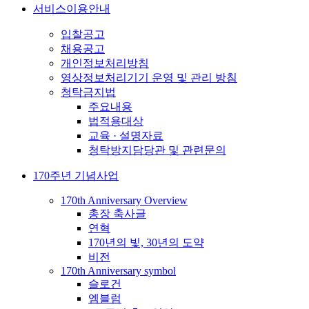
서비스이용안내
입찰공고
채용공고
개인정보처리방침
영상정보처리기기 운영 및 관리 방침
청탁금지법
주요내용
법적용대상
교육 · 설명자료
청탁방지담당관 및 관련문의
170주년 기념사업
170th Anniversary Overview
총장 축사글
연혁
170년의 빛, 30년의 도약
비전
170th Anniversary symbol
슬로건
엠블럼