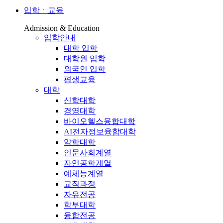
입학ㆍ교육
Admission & Education
입학안내
대학 입학
대학원 입학
외국인 입학
평생교육
대학
신학대학
경영대학
바이오헬스융합대학
AI전자정보융합대학
약학대학
인문사회계열
자연공학계열
예체능계열
교직과정
자유전공
학부대학
융합전공