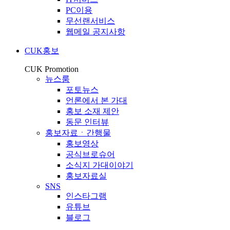
PC이용
무선랜서비스
웹메일 공지사항
CUK홍보
CUK Promotion
뉴스룸
포토뉴스
언론에서 본 가대
홍보 소재 제안
동문 인터뷰
홍보자료ㆍ간행물
홍보영상
공식브로슈어
소식지 가대이야기
홍보자료실
SNS
인스타그램
유튜브
블로그