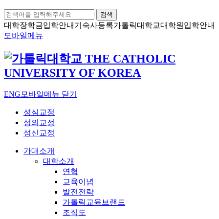
검색
대학장학금
입학안내
기숙사등록
가톨릭대학교
대학원입학안내
모바일메뉴
ENG
모바일메뉴 닫기
성심교정
성의교정
성신교정
가대소개
대학소개
연혁
교육이념
발전전략
가톨릭교육브랜드
조직도