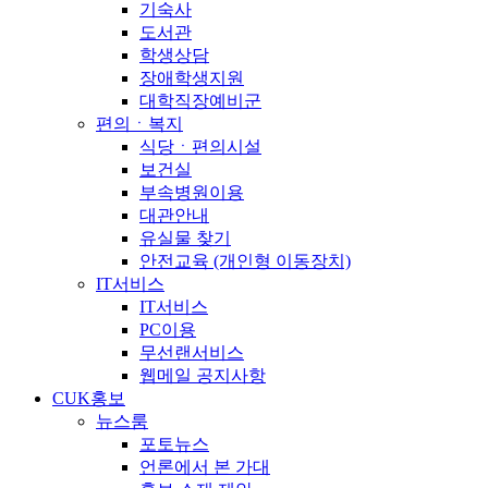
기숙사
도서관
학생상담
장애학생지원
대학직장예비군
편의ㆍ복지
식당ㆍ편의시설
보건실
부속병원이용
대관안내
유실물 찾기
안전교육 (개인형 이동장치)
IT서비스
IT서비스
PC이용
무선랜서비스
웹메일 공지사항
CUK홍보
뉴스룸
포토뉴스
언론에서 본 가대