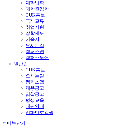
대학입학
대학원입학
CUK홍보
국제교류
취업지원
장학제도
기숙사
오시는길
캠퍼스맵
캠퍼스투어
일반인
CUK홍보
오시는길
캠퍼스맵
채용공고
입찰공고
평생교육
대관안내
전화번호검색
퀵메뉴닫기