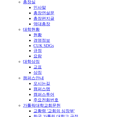
총장실
인사말
총장연설문
총장편지글
역대총장
대학현황
현황
경영정보
CUK SDGs
규정
요람
대학상징
교표
상징
캠퍼스안내
오시는길
캠퍼스맵
캠퍼스투어
주요전화번호
가톨릭대학교회문헌
교황령 '교회의 심장부'
한국 가톨릭 대학교 규정