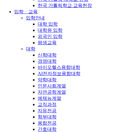
한국 가톨릭학교 교육헌장
입학ㆍ교육
입학안내
대학 입학
대학원 입학
외국인 입학
평생교육
대학
신학대학
경영대학
바이오헬스융합대학
AI전자정보융합대학
약학대학
인문사회계열
자연공학계열
예체능계열
교직과정
자유전공
학부대학
융합전공
간호대학