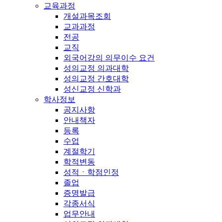
교육과정
개설과목조회
교과과정
전공
교직
외국어강의 의무이수 요건
성의교정 의과대학
성의교정 간호대학
성신교정 신학과
학사정보
공지사항
안내책자
등록
수업
계절학기
학적변동
성적ㆍ학점인정
졸업
증명발급
각종서식
업무안내