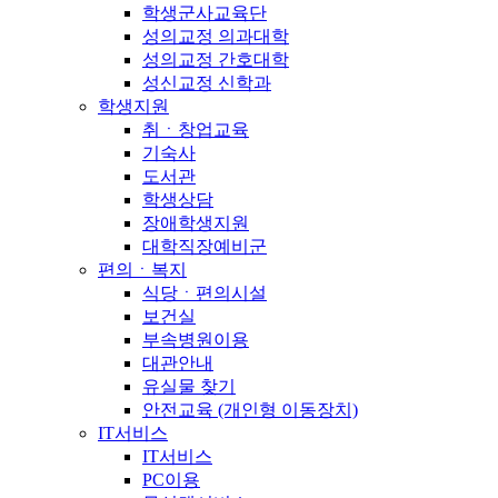
학생군사교육단
성의교정 의과대학
성의교정 간호대학
성신교정 신학과
학생지원
취ㆍ창업교육
기숙사
도서관
학생상담
장애학생지원
대학직장예비군
편의ㆍ복지
식당ㆍ편의시설
보건실
부속병원이용
대관안내
유실물 찾기
안전교육 (개인형 이동장치)
IT서비스
IT서비스
PC이용