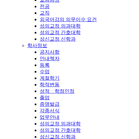
전공
교직
외국어강의 의무이수 요건
성의교정 의과대학
성의교정 간호대학
성신교정 신학과
학사정보
공지사항
안내책자
등록
수업
계절학기
학적변동
성적ㆍ학점인정
졸업
증명발급
각종서식
업무안내
성의교정 의과대학
성의교정 간호대학
성신교정 신학과