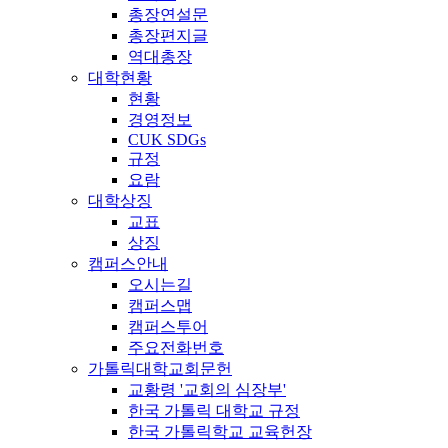
총장연설문
총장편지글
역대총장
대학현황
현황
경영정보
CUK SDGs
규정
요람
대학상징
교표
상징
캠퍼스안내
오시는길
캠퍼스맵
캠퍼스투어
주요전화번호
가톨릭대학교회문헌
교황령 '교회의 심장부'
한국 가톨릭 대학교 규정
한국 가톨릭학교 교육헌장