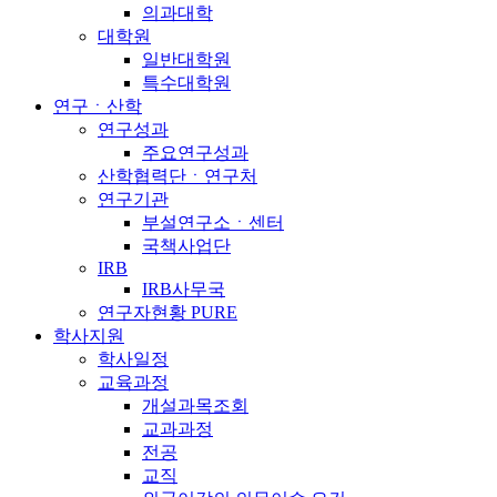
의과대학
대학원
일반대학원
특수대학원
연구ㆍ산학
연구성과
주요연구성과
산학협력단ㆍ연구처
연구기관
부설연구소ㆍ센터
국책사업단
IRB
IRB사무국
연구자현황 PURE
학사지원
학사일정
교육과정
개설과목조회
교과과정
전공
교직