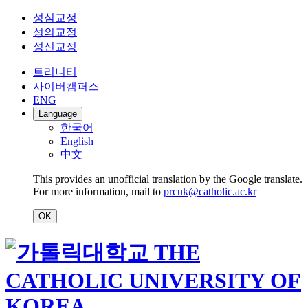
성심교정
성의교정
성신교정
트리니티
사이버캠퍼스
ENG
Language
한국어
English
中文
This provides an unofficial translation by the Google translate.
For more information, mail to
prcuk@catholic.ac.kr
OK