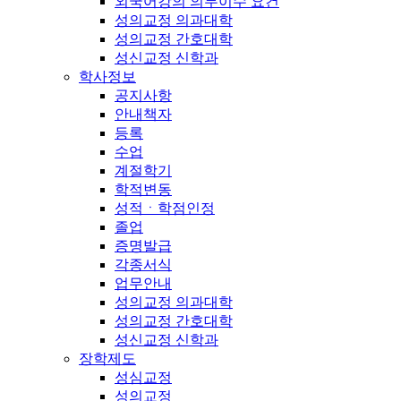
외국어강의 의무이수 요건
성의교정 의과대학
성의교정 간호대학
성신교정 신학과
학사정보
공지사항
안내책자
등록
수업
계절학기
학적변동
성적ㆍ학점인정
졸업
증명발급
각종서식
업무안내
성의교정 의과대학
성의교정 간호대학
성신교정 신학과
장학제도
성심교정
성의교정