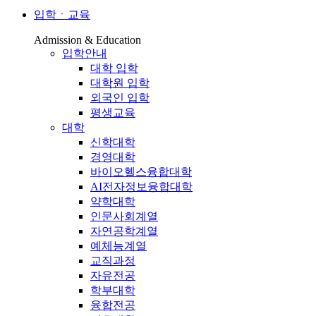
입학ㆍ교육
Admission & Education
입학안내
대학 입학
대학원 입학
외국인 입학
평생교육
대학
신학대학
경영대학
바이오헬스융합대학
AI전자정보융합대학
약학대학
인문사회계열
자연공학계열
예체능계열
교직과정
자유전공
학부대학
융합전공