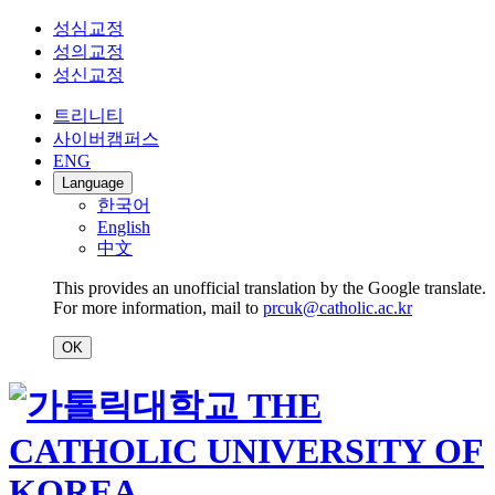
성심교정
성의교정
성신교정
트리니티
사이버캠퍼스
ENG
Language
한국어
English
中文
This provides an unofficial translation by the Google translate.
For more information, mail to
prcuk@catholic.ac.kr
OK