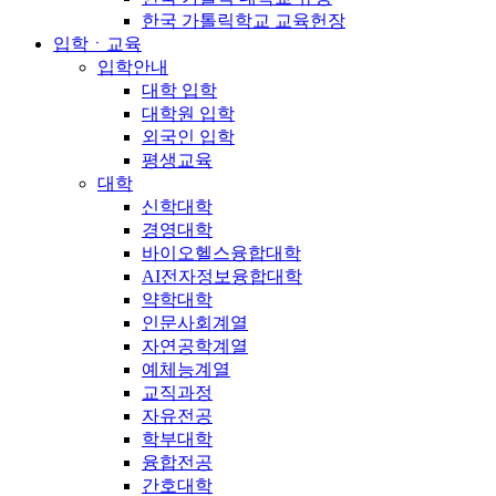
한국 가톨릭학교 교육헌장
입학ㆍ교육
입학안내
대학 입학
대학원 입학
외국인 입학
평생교육
대학
신학대학
경영대학
바이오헬스융합대학
AI전자정보융합대학
약학대학
인문사회계열
자연공학계열
예체능계열
교직과정
자유전공
학부대학
융합전공
간호대학