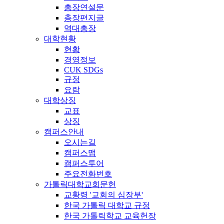
총장연설문
총장편지글
역대총장
대학현황
현황
경영정보
CUK SDGs
규정
요람
대학상징
교표
상징
캠퍼스안내
오시는길
캠퍼스맵
캠퍼스투어
주요전화번호
가톨릭대학교회문헌
교황령 '교회의 심장부'
한국 가톨릭 대학교 규정
한국 가톨릭학교 교육헌장