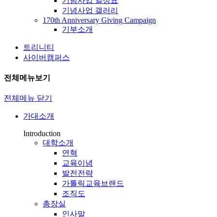
기념사업 일정표
기념사업 갤러리
170th Anniversary Giving Campaign
기부소개
트리니티
사이버캠퍼스
전체메뉴보기
전체메뉴 닫기
가대소개
Introduction
대학소개
연혁
교육이념
발전전략
가톨릭교육브랜드
조직도
총장실
인사말