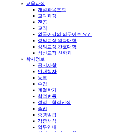
교육과정
개설과목조회
교과과정
전공
교직
외국어강의 의무이수 요건
성의교정 의과대학
성의교정 간호대학
성신교정 신학과
학사정보
공지사항
안내책자
등록
수업
계절학기
학적변동
성적ㆍ학점인정
졸업
증명발급
각종서식
업무안내