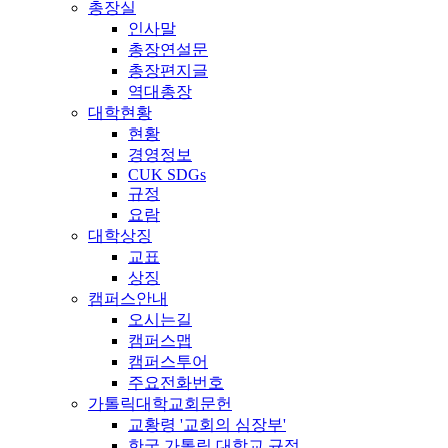
총장실
인사말
총장연설문
총장편지글
역대총장
대학현황
현황
경영정보
CUK SDGs
규정
요람
대학상징
교표
상징
캠퍼스안내
오시는길
캠퍼스맵
캠퍼스투어
주요전화번호
가톨릭대학교회문헌
교황령 '교회의 심장부'
한국 가톨릭 대학교 규정