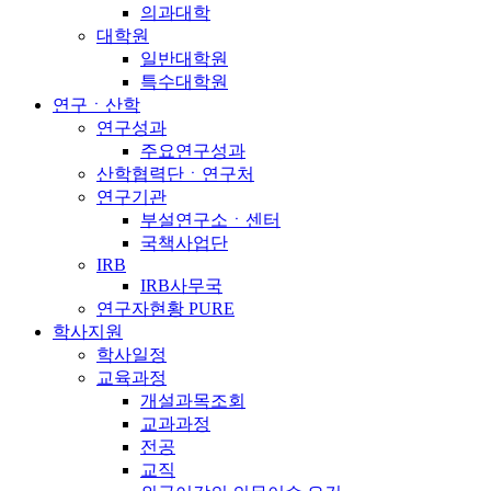
의과대학
대학원
일반대학원
특수대학원
연구ㆍ산학
연구성과
주요연구성과
산학협력단ㆍ연구처
연구기관
부설연구소ㆍ센터
국책사업단
IRB
IRB사무국
연구자현황 PURE
학사지원
학사일정
교육과정
개설과목조회
교과과정
전공
교직