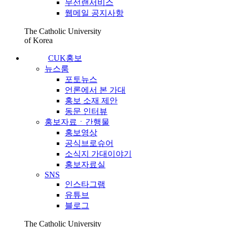
무선랜서비스
웹메일 공지사항
The Catholic University
of Korea
CUK홍보
뉴스룸
포토뉴스
언론에서 본 가대
홍보 소재 제안
동문 인터뷰
홍보자료ㆍ간행물
홍보영상
공식브로슈어
소식지 가대이야기
홍보자료실
SNS
인스타그램
유튜브
블로그
The Catholic University