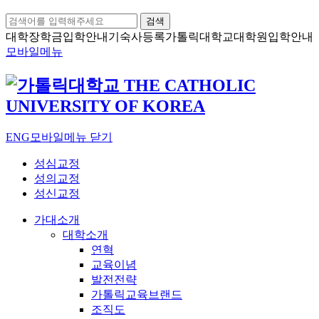
검색
대학장학금
입학안내
기숙사등록
가톨릭대학교
대학원입학안내
모바일메뉴
ENG
모바일메뉴 닫기
성심교정
성의교정
성신교정
가대소개
대학소개
연혁
교육이념
발전전략
가톨릭교육브랜드
조직도