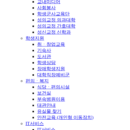
교내미디어
사회봉사
학생군사교육단
성의교정 의과대학
성의교정 간호대학
성신교정 신학과
학생지원
취ㆍ창업교육
기숙사
도서관
학생상담
장애학생지원
대학직장예비군
편의ㆍ복지
식당ㆍ편의시설
보건실
부속병원이용
대관안내
유실물 찾기
안전교육 (개인형 이동장치)
IT서비스
IT서비스