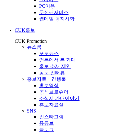
PC이용
무선랜서비스
웹메일 공지사항
CUK홍보
CUK Promotion
뉴스룸
포토뉴스
언론에서 본 가대
홍보 소재 제안
동문 인터뷰
홍보자료ㆍ간행물
홍보영상
공식브로슈어
소식지 가대이야기
홍보자료실
SNS
인스타그램
유튜브
블로그