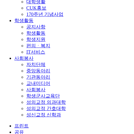
대학생활
CUK홍보
170주년 기념사업
학생활동
공지사항
학생활동
학생지원
편의ㆍ복지
IT서비스
사회봉사
자치단체
중앙동아리
기관동아리
교내미디어
사회봉사
학생군사교육단
성의교정 의과대학
성의교정 간호대학
성신교정 신학과
프린트
공유