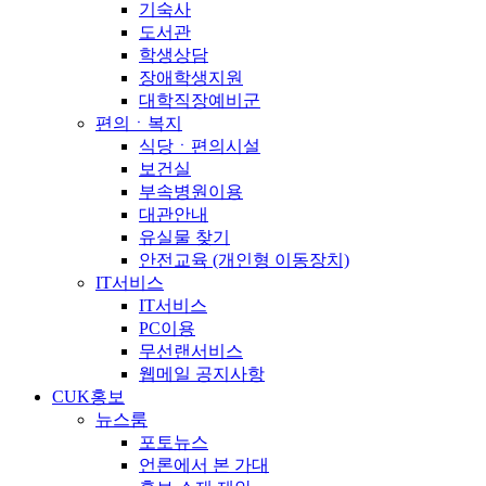
기숙사
도서관
학생상담
장애학생지원
대학직장예비군
편의ㆍ복지
식당ㆍ편의시설
보건실
부속병원이용
대관안내
유실물 찾기
안전교육 (개인형 이동장치)
IT서비스
IT서비스
PC이용
무선랜서비스
웹메일 공지사항
CUK홍보
뉴스룸
포토뉴스
언론에서 본 가대