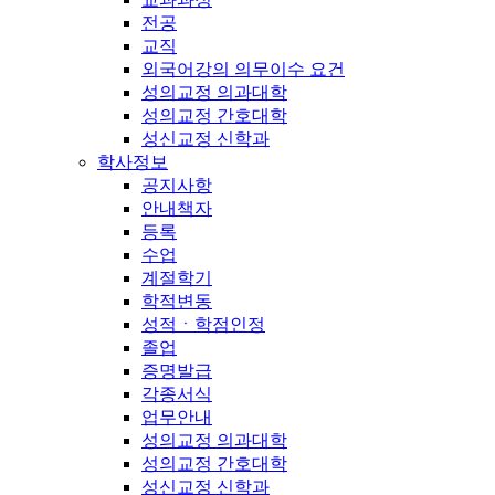
전공
교직
외국어강의 의무이수 요건
성의교정 의과대학
성의교정 간호대학
성신교정 신학과
학사정보
공지사항
안내책자
등록
수업
계절학기
학적변동
성적ㆍ학점인정
졸업
증명발급
각종서식
업무안내
성의교정 의과대학
성의교정 간호대학
성신교정 신학과