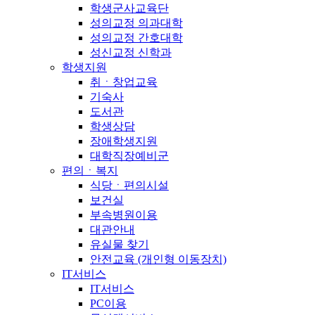
학생군사교육단
성의교정 의과대학
성의교정 간호대학
성신교정 신학과
학생지원
취ㆍ창업교육
기숙사
도서관
학생상담
장애학생지원
대학직장예비군
편의ㆍ복지
식당ㆍ편의시설
보건실
부속병원이용
대관안내
유실물 찾기
안전교육 (개인형 이동장치)
IT서비스
IT서비스
PC이용