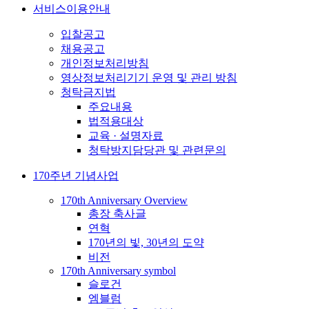
서비스이용안내
입찰공고
채용공고
개인정보처리방침
영상정보처리기기 운영 및 관리 방침
청탁금지법
주요내용
법적용대상
교육 · 설명자료
청탁방지담당관 및 관련문의
170주년 기념사업
170th Anniversary Overview
총장 축사글
연혁
170년의 빛, 30년의 도약
비전
170th Anniversary symbol
슬로건
엠블럼