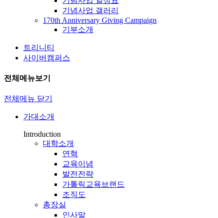
기념사업 일정표
기념사업 갤러리
170th Anniversary Giving Campaign
기부소개
트리니티
사이버캠퍼스
전체메뉴보기
전체메뉴 닫기
가대소개
Introduction
대학소개
연혁
교육이념
발전전략
가톨릭교육브랜드
조직도
총장실
인사말