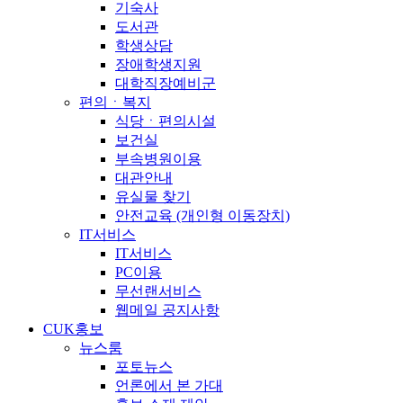
기숙사
도서관
학생상담
장애학생지원
대학직장예비군
편의ㆍ복지
식당ㆍ편의시설
보건실
부속병원이용
대관안내
유실물 찾기
안전교육 (개인형 이동장치)
IT서비스
IT서비스
PC이용
무선랜서비스
웹메일 공지사항
CUK홍보
뉴스룸
포토뉴스
언론에서 본 가대