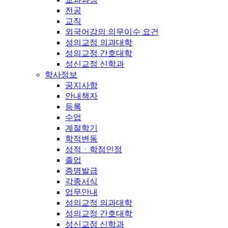
전공
교직
외국어강의 의무이수 요건
성의교정 의과대학
성의교정 간호대학
성신교정 신학과
학사정보
공지사항
안내책자
등록
수업
계절학기
학적변동
성적ㆍ학점인정
졸업
증명발급
각종서식
업무안내
성의교정 의과대학
성의교정 간호대학
성신교정 신학과