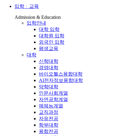
입학ㆍ교육
Admission & Education
입학안내
대학 입학
대학원 입학
외국인 입학
평생교육
대학
신학대학
경영대학
바이오헬스융합대학
AI전자정보융합대학
약학대학
인문사회계열
자연공학계열
예체능계열
교직과정
자유전공
학부대학
융합전공