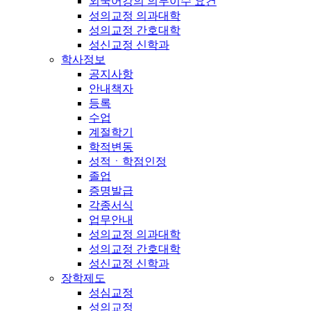
외국어강의 의무이수 요건
성의교정 의과대학
성의교정 간호대학
성신교정 신학과
학사정보
공지사항
안내책자
등록
수업
계절학기
학적변동
성적ㆍ학점인정
졸업
증명발급
각종서식
업무안내
성의교정 의과대학
성의교정 간호대학
성신교정 신학과
장학제도
성심교정
성의교정