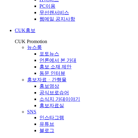
PC이용
무선랜서비스
웹메일 공지사항
CUK홍보
CUK Promotion
뉴스룸
포토뉴스
언론에서 본 가대
홍보 소재 제안
동문 인터뷰
홍보자료ㆍ간행물
홍보영상
공식브로슈어
소식지 가대이야기
홍보자료실
SNS
인스타그램
유튜브
블로그