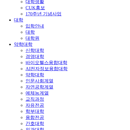
대학생활
CUK홍보
170주년 기념사업
대학
입학안내
대학
대학원
약학대학
신학대학
경영대학
바이오헬스융합대학
AI전자정보융합대학
약학대학
인문사회계열
자연공학계열
예체능계열
교직과정
자유전공
학부대학
융합전공
간호대학
의과대학