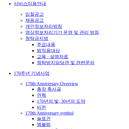
서비스이용안내
입찰공고
채용공고
개인정보처리방침
영상정보처리기기 운영 및 관리 방침
청탁금지법
주요내용
법적용대상
교육 · 설명자료
청탁방지담당관 및 관련문의
170주년 기념사업
170th Anniversary Overview
총장 축사글
연혁
170년의 빛, 30년의 도약
비전
170th Anniversary symbol
슬로건
엠블럼