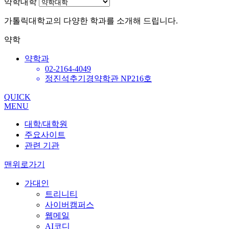
약학대학
가톨릭대학교의 다양한 학과를 소개해 드립니다.
약학
약학과
02-2164-4049
정진석추기경약학관 NP216호
QUICK
MENU
대학/대학원
주요사이트
관련 기관
맨위로가기
가대인
트리니티
사이버캠퍼스
웹메일
AI코디