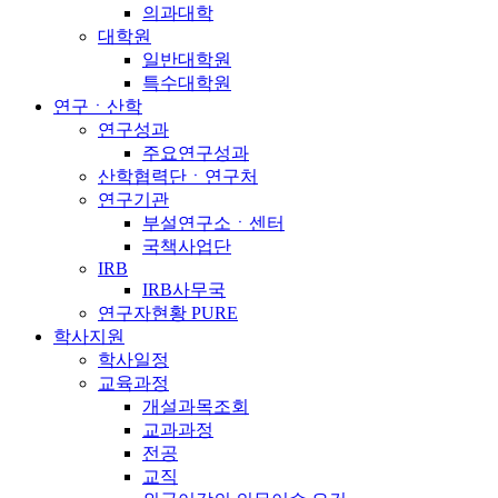
의과대학
대학원
일반대학원
특수대학원
연구ㆍ산학
연구성과
주요연구성과
산학협력단ㆍ연구처
연구기관
부설연구소ㆍ센터
국책사업단
IRB
IRB사무국
연구자현황 PURE
학사지원
학사일정
교육과정
개설과목조회
교과과정
전공
교직