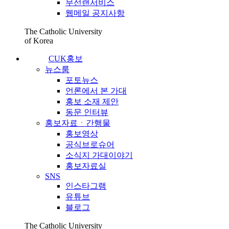
무선랜서비스
웹메일 공지사항
The Catholic University
of Korea
CUK홍보
뉴스룸
포토뉴스
언론에서 본 가대
홍보 소재 제안
동문 인터뷰
홍보자료ㆍ간행물
홍보영상
공식브로슈어
소식지 가대이야기
홍보자료실
SNS
인스타그램
유튜브
블로그
The Catholic University