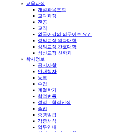
교육과정
개설과목조회
교과과정
전공
교직
외국어강의 의무이수 요건
성의교정 의과대학
성의교정 간호대학
성신교정 신학과
학사정보
공지사항
안내책자
등록
수업
계절학기
학적변동
성적ㆍ학점인정
졸업
증명발급
각종서식
업무안내