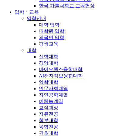
한국 가톨릭학교 교육헌장
입학ㆍ교육
입학안내
대학 입학
대학원 입학
외국인 입학
평생교육
대학
신학대학
경영대학
바이오헬스융합대학
AI전자정보융합대학
약학대학
인문사회계열
자연공학계열
예체능계열
교직과정
자유전공
학부대학
융합전공
간호대학