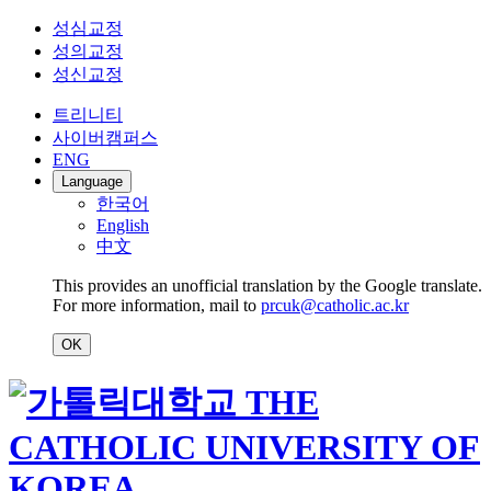
성심교정
성의교정
성신교정
트리니티
사이버캠퍼스
ENG
Language
한국어
English
中文
This provides an unofficial translation by the Google translate.
For more information, mail to
prcuk@catholic.ac.kr
OK