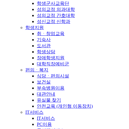
학생군사교육단
성의교정 의과대학
성의교정 간호대학
성신교정 신학과
학생지원
취ㆍ창업교육
기숙사
도서관
학생상담
장애학생지원
대학직장예비군
편의ㆍ복지
식당ㆍ편의시설
보건실
부속병원이용
대관안내
유실물 찾기
안전교육 (개인형 이동장치)
IT서비스
IT서비스
PC이용