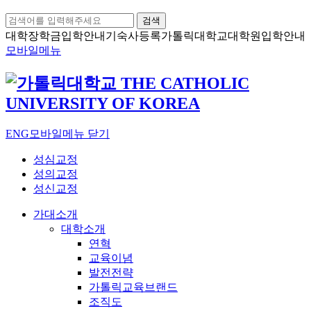
검색
대학장학금
입학안내
기숙사등록
가톨릭대학교
대학원입학안내
모바일메뉴
ENG
모바일메뉴 닫기
성심교정
성의교정
성신교정
가대소개
대학소개
연혁
교육이념
발전전략
가톨릭교육브랜드
조직도