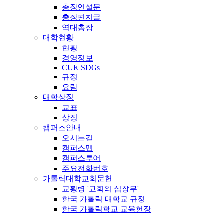
총장연설문
총장편지글
역대총장
대학현황
현황
경영정보
CUK SDGs
규정
요람
대학상징
교표
상징
캠퍼스안내
오시는길
캠퍼스맵
캠퍼스투어
주요전화번호
가톨릭대학교회문헌
교황령 '교회의 심장부'
한국 가톨릭 대학교 규정
한국 가톨릭학교 교육헌장