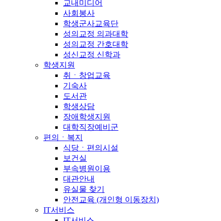
교내미디어
사회봉사
학생군사교육단
성의교정 의과대학
성의교정 간호대학
성신교정 신학과
학생지원
취ㆍ창업교육
기숙사
도서관
학생상담
장애학생지원
대학직장예비군
편의ㆍ복지
식당ㆍ편의시설
보건실
부속병원이용
대관안내
유실물 찾기
안전교육 (개인형 이동장치)
IT서비스
IT서비스