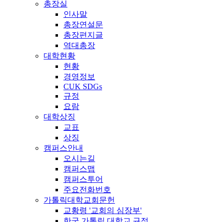
총장실
인사말
총장연설문
총장편지글
역대총장
대학현황
현황
경영정보
CUK SDGs
규정
요람
대학상징
교표
상징
캠퍼스안내
오시는길
캠퍼스맵
캠퍼스투어
주요전화번호
가톨릭대학교회문헌
교황령 '교회의 심장부'
한국 가톨릭 대학교 규정