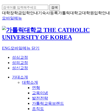
검색
대학장학금
입학안내
기숙사등록
가톨릭대학교
대학원입학안내
모바일메뉴
ENG
모바일메뉴 닫기
성심교정
성의교정
성신교정
가대소개
대학소개
연혁
교육이념
발전전략
가톨릭교육브랜드
조직도