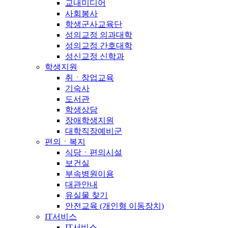
교내미디어
사회봉사
학생군사교육단
성의교정 의과대학
성의교정 간호대학
성신교정 신학과
학생지원
취ㆍ창업교육
기숙사
도서관
학생상담
장애학생지원
대학직장예비군
편의ㆍ복지
식당ㆍ편의시설
보건실
부속병원이용
대관안내
유실물 찾기
안전교육 (개인형 이동장치)
IT서비스
IT서비스