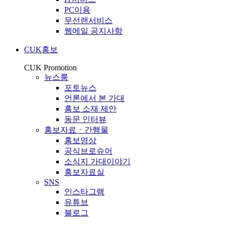
PC이용
무선랜서비스
웹메일 공지사항
CUK홍보
CUK Promotion
뉴스룸
포토뉴스
언론에서 본 가대
홍보 소재 제안
동문 인터뷰
홍보자료ㆍ간행물
홍보영상
공식브로슈어
소식지 가대이야기
홍보자료실
SNS
인스타그램
유튜브
블로그