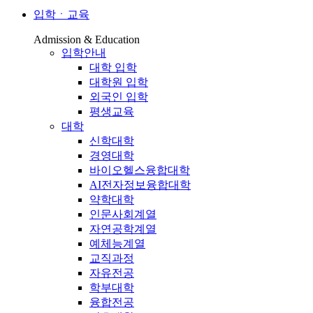
입학ㆍ교육
Admission & Education
입학안내
대학 입학
대학원 입학
외국인 입학
평생교육
대학
신학대학
경영대학
바이오헬스융합대학
AI전자정보융합대학
약학대학
인문사회계열
자연공학계열
예체능계열
교직과정
자유전공
학부대학
융합전공