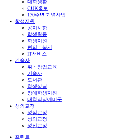
대학생활
CUK홍보
170주년 기념사업
학생지원
공지사항
학생활동
학생지원
편의ㆍ복지
IT서비스
기숙사
취ㆍ창업교육
기숙사
도서관
학생상담
장애학생지원
대학직장예비군
성의교정
성심교정
성의교정
성신교정
프린트