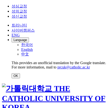
성심교정
성의교정
성신교정
트리니티
사이버캠퍼스
ENG
Language
한국어
English
中文
This provides an unofficial translation by the Google translate.
For more information, mail to
prcuk@catholic.ac.kr
OK