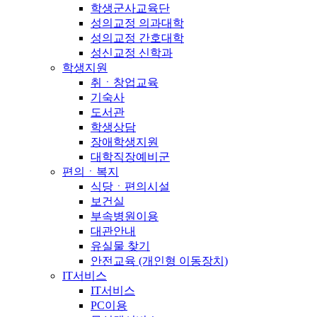
학생군사교육단
성의교정 의과대학
성의교정 간호대학
성신교정 신학과
학생지원
취ㆍ창업교육
기숙사
도서관
학생상담
장애학생지원
대학직장예비군
편의ㆍ복지
식당ㆍ편의시설
보건실
부속병원이용
대관안내
유실물 찾기
안전교육 (개인형 이동장치)
IT서비스
IT서비스
PC이용