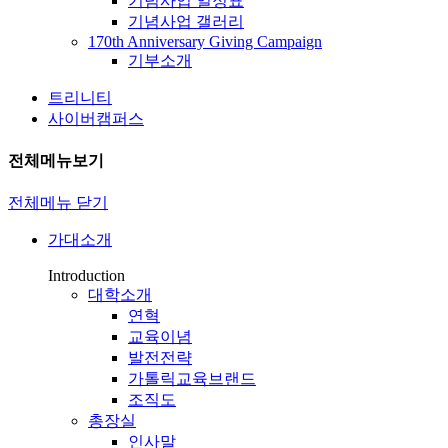
기념사업 일정표
기념사업 갤러리
170th Anniversary Giving Campaign
기부소개
트리니티
사이버캠퍼스
전체메뉴보기
전체메뉴 닫기
가대소개
Introduction
대학소개
연혁
교육이념
발전전략
가톨릭교육브랜드
조직도
총장실
인사말