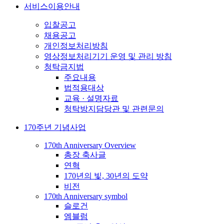
서비스이용안내
입찰공고
채용공고
개인정보처리방침
영상정보처리기기 운영 및 관리 방침
청탁금지법
주요내용
법적용대상
교육 · 설명자료
청탁방지담당관 및 관련문의
170주년 기념사업
170th Anniversary Overview
총장 축사글
연혁
170년의 빛, 30년의 도약
비전
170th Anniversary symbol
슬로건
엠블럼