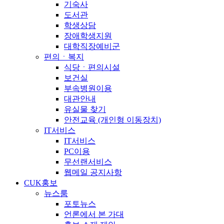
기숙사
도서관
학생상담
장애학생지원
대학직장예비군
편의ㆍ복지
식당ㆍ편의시설
보건실
부속병원이용
대관안내
유실물 찾기
안전교육 (개인형 이동장치)
IT서비스
IT서비스
PC이용
무선랜서비스
웹메일 공지사항
CUK홍보
뉴스룸
포토뉴스
언론에서 본 가대