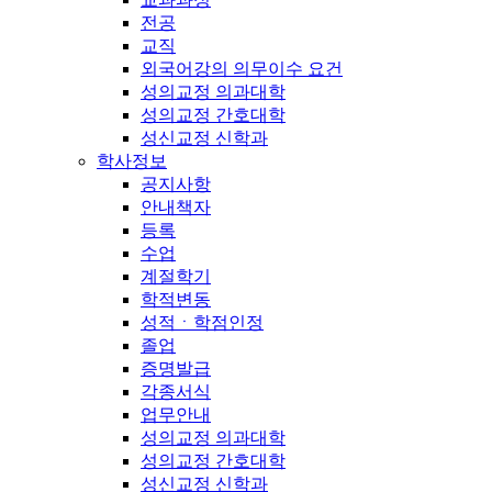
전공
교직
외국어강의 의무이수 요건
성의교정 의과대학
성의교정 간호대학
성신교정 신학과
학사정보
공지사항
안내책자
등록
수업
계절학기
학적변동
성적ㆍ학점인정
졸업
증명발급
각종서식
업무안내
성의교정 의과대학
성의교정 간호대학
성신교정 신학과