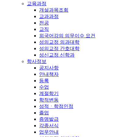
교육과정
개설과목조회
교과과정
전공
교직
외국어강의 의무이수 요건
성의교정 의과대학
성의교정 간호대학
성신교정 신학과
학사정보
공지사항
안내책자
등록
수업
계절학기
학적변동
성적ㆍ학점인정
졸업
증명발급
각종서식
업무안내