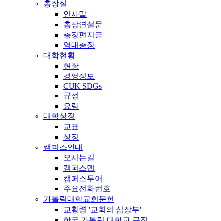
총장실
인사말
총장연설문
총장편지글
역대총장
대학현황
현황
경영정보
CUK SDGs
규정
요람
대학상징
교표
상징
캠퍼스안내
오시는길
캠퍼스맵
캠퍼스투어
주요전화번호
가톨릭대학교회문헌
교황령 '교회의 심장부'
한국 가톨릭 대학교 규정