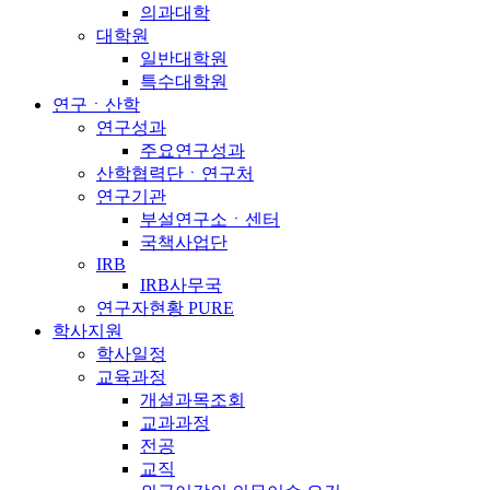
의과대학
대학원
일반대학원
특수대학원
연구ㆍ산학
연구성과
주요연구성과
산학협력단ㆍ연구처
연구기관
부설연구소ㆍ센터
국책사업단
IRB
IRB사무국
연구자현황 PURE
학사지원
학사일정
교육과정
개설과목조회
교과과정
전공
교직