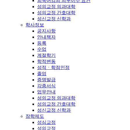
외국어강의 의무이수 요건
성의교정 의과대학
성의교정 간호대학
성신교정 신학과
학사정보
공지사항
안내책자
등록
수업
계절학기
학적변동
성적ㆍ학점인정
졸업
증명발급
각종서식
업무안내
성의교정 의과대학
성의교정 간호대학
성신교정 신학과
장학제도
성심교정
성의교정