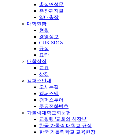
총장연설문
총장편지글
역대총장
대학현황
현황
경영정보
CUK SDGs
규정
요람
대학상징
교표
상징
캠퍼스안내
오시는길
캠퍼스맵
캠퍼스투어
주요전화번호
가톨릭대학교회문헌
교황령 '교회의 심장부'
한국 가톨릭 대학교 규정
한국 가톨릭학교 교육헌장