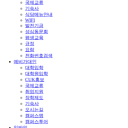
국제교류
기숙사
식당메뉴안내
WIFI
발전기금
성심동문회
평생교육
규정
요람
전화번호검색
예비가대인
대학입학
대학원입학
CUK홍보
국제교류
취업지원
장학제도
기숙사
오시는길
캠퍼스맵
캠퍼스투어
일반인