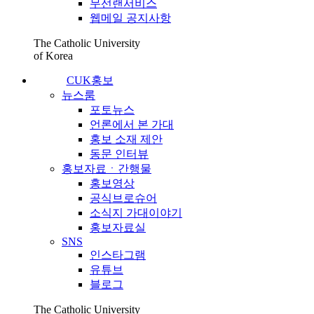
무선랜서비스
웹메일 공지사항
The Catholic University
of Korea
CUK홍보
뉴스룸
포토뉴스
언론에서 본 가대
홍보 소재 제안
동문 인터뷰
홍보자료ㆍ간행물
홍보영상
공식브로슈어
소식지 가대이야기
홍보자료실
SNS
인스타그램
유튜브
블로그
The Catholic University