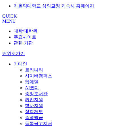
가톨릭대학교 성의교정 기숙사 홈페이지
QUICK
MENU
대학/대학원
주요사이트
관련 기관
맨위로가기
가대인
트리니티
사이버캠퍼스
웹메일
AI코디
중앙도서관
취업지원
학사지원
장학제도
증명발급
등록금고지서