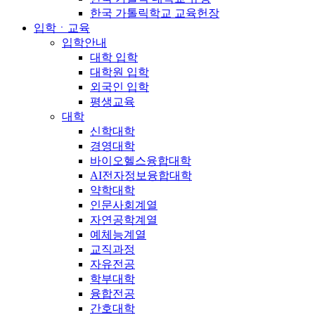
한국 가톨릭학교 교육헌장
입학ㆍ교육
입학안내
대학 입학
대학원 입학
외국인 입학
평생교육
대학
신학대학
경영대학
바이오헬스융합대학
AI전자정보융합대학
약학대학
인문사회계열
자연공학계열
예체능계열
교직과정
자유전공
학부대학
융합전공
간호대학