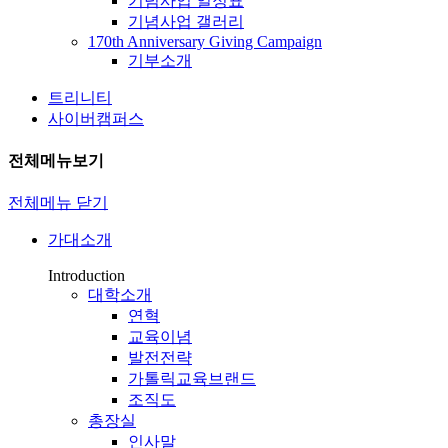
기념사업 일정표
기념사업 갤러리
170th Anniversary Giving Campaign
기부소개
트리니티
사이버캠퍼스
전체메뉴보기
전체메뉴 닫기
가대소개
Introduction
대학소개
연혁
교육이념
발전전략
가톨릭교육브랜드
조직도
총장실
인사말