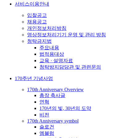
서비스이용안내
입찰공고
채용공고
개인정보처리방침
영상정보처리기기 운영 및 관리 방침
청탁금지법
주요내용
법적용대상
교육 · 설명자료
청탁방지담당관 및 관련문의
170주년 기념사업
170th Anniversary Overview
총장 축사글
연혁
170년의 빛, 30년의 도약
비전
170th Anniversary symbol
슬로건
엠블럼