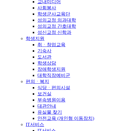
교내미디어
사회봉사
학생군사교육단
성의교정 의과대학
성의교정 간호대학
성신교정 신학과
학생지원
취ㆍ창업교육
기숙사
도서관
학생상담
장애학생지원
대학직장예비군
편의ㆍ복지
식당ㆍ편의시설
보건실
부속병원이용
대관안내
유실물 찾기
안전교육 (개인형 이동장치)
IT서비스
IT서비스