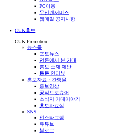
PC이용
무선랜서비스
웹메일 공지사항
CUK홍보
CUK Promotion
뉴스룸
포토뉴스
언론에서 본 가대
홍보 소재 제안
동문 인터뷰
홍보자료ㆍ간행물
홍보영상
공식브로슈어
소식지 가대이야기
홍보자료실
SNS
인스타그램
유튜브
블로그