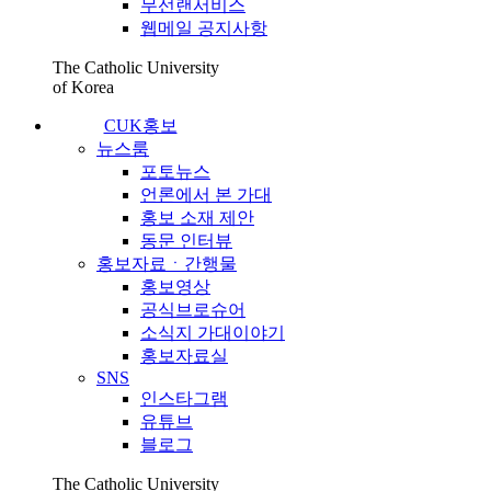
무선랜서비스
웹메일 공지사항
The Catholic University
of Korea
CUK홍보
뉴스룸
포토뉴스
언론에서 본 가대
홍보 소재 제안
동문 인터뷰
홍보자료ㆍ간행물
홍보영상
공식브로슈어
소식지 가대이야기
홍보자료실
SNS
인스타그램
유튜브
블로그
The Catholic University