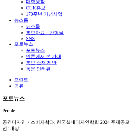
대학생활
CUK홍보
170주년 기념사업
뉴스룸
뉴스룸
홍보자료ㆍ간행물
SNS
포토뉴스
포토뉴스
언론에서 본 가대
홍보 소재 제안
동문 인터뷰
프린트
공유
포토뉴스
People
공간디자인‧소비자학과, 한국실내디자인학회 2024 주제공모
전 ‘대상’