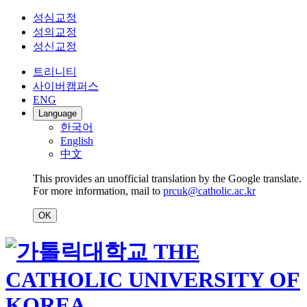
성심교정
성의교정
성신교정
트리니티
사이버캠퍼스
ENG
Language
한국어
English
中文
This provides an unofficial translation by the Google translate.
For more information, mail to
prcuk@catholic.ac.kr
OK