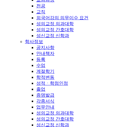
전공
교직
외국어강의 의무이수 요건
성의교정 의과대학
성의교정 간호대학
성신교정 신학과
학사정보
공지사항
안내책자
등록
수업
계절학기
학적변동
성적ㆍ학점인정
졸업
증명발급
각종서식
업무안내
성의교정 의과대학
성의교정 간호대학
성신교정 신학과