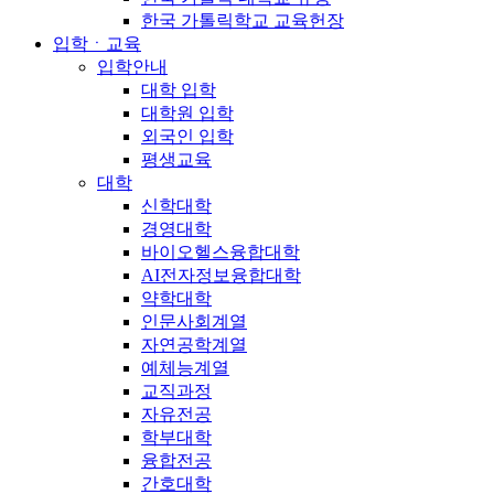
한국 가톨릭학교 교육헌장
입학ㆍ교육
입학안내
대학 입학
대학원 입학
외국인 입학
평생교육
대학
신학대학
경영대학
바이오헬스융합대학
AI전자정보융합대학
약학대학
인문사회계열
자연공학계열
예체능계열
교직과정
자유전공
학부대학
융합전공
간호대학