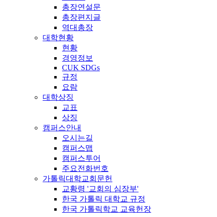
총장연설문
총장편지글
역대총장
대학현황
현황
경영정보
CUK SDGs
규정
요람
대학상징
교표
상징
캠퍼스안내
오시는길
캠퍼스맵
캠퍼스투어
주요전화번호
가톨릭대학교회문헌
교황령 '교회의 심장부'
한국 가톨릭 대학교 규정
한국 가톨릭학교 교육헌장