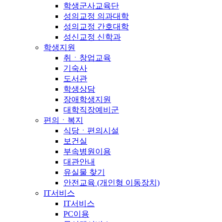
학생군사교육단
성의교정 의과대학
성의교정 간호대학
성신교정 신학과
학생지원
취ㆍ창업교육
기숙사
도서관
학생상담
장애학생지원
대학직장예비군
편의ㆍ복지
식당ㆍ편의시설
보건실
부속병원이용
대관안내
유실물 찾기
안전교육 (개인형 이동장치)
IT서비스
IT서비스
PC이용