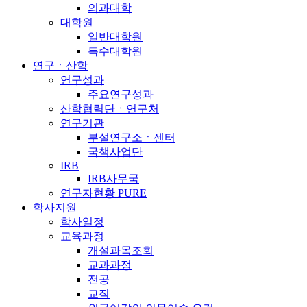
의과대학
대학원
일반대학원
특수대학원
연구ㆍ산학
연구성과
주요연구성과
산학협력단ㆍ연구처
연구기관
부설연구소ㆍ센터
국책사업단
IRB
IRB사무국
연구자현황 PURE
학사지원
학사일정
교육과정
개설과목조회
교과과정
전공
교직