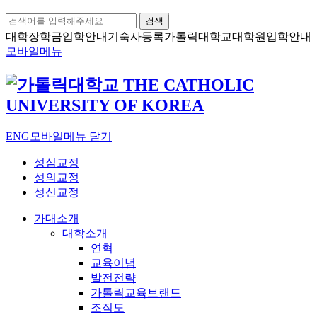
검색
대학장학금
입학안내
기숙사등록
가톨릭대학교
대학원입학안내
모바일메뉴
ENG
모바일메뉴 닫기
성심교정
성의교정
성신교정
가대소개
대학소개
연혁
교육이념
발전전략
가톨릭교육브랜드
조직도