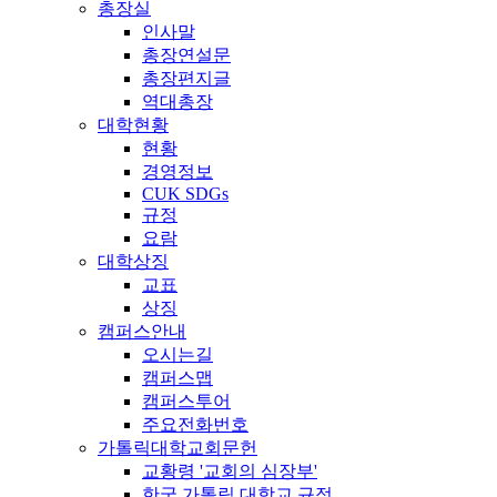
총장실
인사말
총장연설문
총장편지글
역대총장
대학현황
현황
경영정보
CUK SDGs
규정
요람
대학상징
교표
상징
캠퍼스안내
오시는길
캠퍼스맵
캠퍼스투어
주요전화번호
가톨릭대학교회문헌
교황령 '교회의 심장부'
한국 가톨릭 대학교 규정