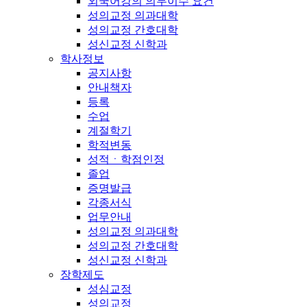
외국어강의 의무이수 요건
성의교정 의과대학
성의교정 간호대학
성신교정 신학과
학사정보
공지사항
안내책자
등록
수업
계절학기
학적변동
성적ㆍ학점인정
졸업
증명발급
각종서식
업무안내
성의교정 의과대학
성의교정 간호대학
성신교정 신학과
장학제도
성심교정
성의교정