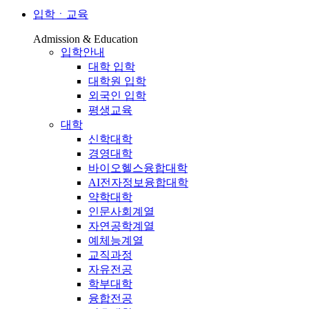
입학ㆍ교육
Admission & Education
입학안내
대학 입학
대학원 입학
외국인 입학
평생교육
대학
신학대학
경영대학
바이오헬스융합대학
AI전자정보융합대학
약학대학
인문사회계열
자연공학계열
예체능계열
교직과정
자유전공
학부대학
융합전공