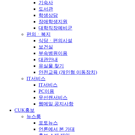
기숙사
도서관
학생상담
장애학생지원
대학직장예비군
편의ㆍ복지
식당ㆍ편의시설
보건실
부속병원이용
대관안내
유실물 찾기
안전교육 (개인형 이동장치)
IT서비스
IT서비스
PC이용
무선랜서비스
웹메일 공지사항
CUK홍보
뉴스룸
포토뉴스
언론에서 본 가대