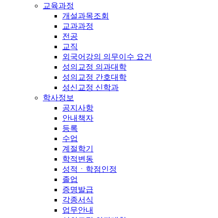
교육과정
개설과목조회
교과과정
전공
교직
외국어강의 의무이수 요건
성의교정 의과대학
성의교정 간호대학
성신교정 신학과
학사정보
공지사항
안내책자
등록
수업
계절학기
학적변동
성적ㆍ학점인정
졸업
증명발급
각종서식
업무안내