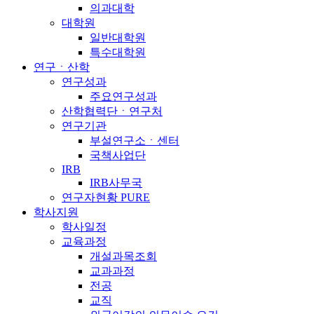
의과대학
대학원
일반대학원
특수대학원
연구ㆍ산학
연구성과
주요연구성과
산학협력단ㆍ연구처
연구기관
부설연구소ㆍ센터
국책사업단
IRB
IRB사무국
연구자현황 PURE
학사지원
학사일정
교육과정
개설과목조회
교과과정
전공
교직