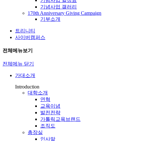
기념사업 일정표
기념사업 갤러리
170th Anniversary Giving Campaign
기부소개
트리니티
사이버캠퍼스
전체메뉴보기
전체메뉴 닫기
가대소개
Introduction
대학소개
연혁
교육이념
발전전략
가톨릭교육브랜드
조직도
총장실
인사말