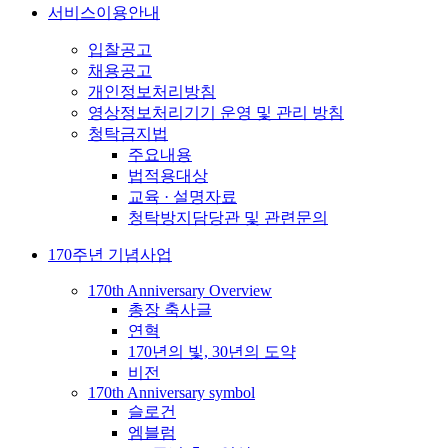
서비스이용안내
입찰공고
채용공고
개인정보처리방침
영상정보처리기기 운영 및 관리 방침
청탁금지법
주요내용
법적용대상
교육 · 설명자료
청탁방지담당관 및 관련문의
170주년 기념사업
170th Anniversary Overview
총장 축사글
연혁
170년의 빛, 30년의 도약
비전
170th Anniversary symbol
슬로건
엠블럼