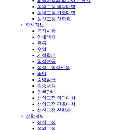
외국어강의 의무이수 요건
성의교정 의과대학
성의교정 간호대학
성신교정 신학과
학사정보
공지사항
안내책자
등록
수업
계절학기
학적변동
성적ㆍ학점인정
졸업
증명발급
각종서식
업무안내
성의교정 의과대학
성의교정 간호대학
성신교정 신학과
장학제도
성심교정
성의교정