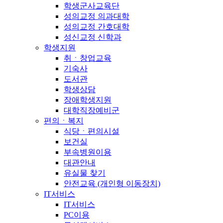
학생군사교육단
성의교정 의과대학
성의교정 간호대학
성신교정 신학과
학생지원
취ㆍ창업교육
기숙사
도서관
학생상담
장애학생지원
대학직장예비군
편의ㆍ복지
식당ㆍ편의시설
보건실
부속병원이용
대관안내
유실물 찾기
안전교육 (개인형 이동장치)
IT서비스
IT서비스
PC이용