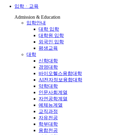
입학ㆍ교육
Admission & Education
입학안내
대학 입학
대학원 입학
외국인 입학
평생교육
대학
신학대학
경영대학
바이오헬스융합대학
AI전자정보융합대학
약학대학
인문사회계열
자연공학계열
예체능계열
교직과정
자유전공
학부대학
융합전공