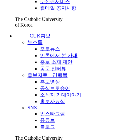
무선랜서비스
웹메일 공지사항
The Catholic University
of Korea
CUK홍보
뉴스룸
포토뉴스
언론에서 본 가대
홍보 소재 제안
동문 인터뷰
홍보자료ㆍ간행물
홍보영상
공식브로슈어
소식지 가대이야기
홍보자료실
SNS
인스타그램
유튜브
블로그
The Catholic University