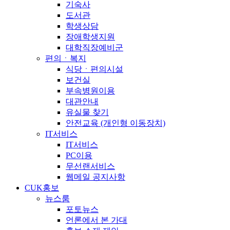
기숙사
도서관
학생상담
장애학생지원
대학직장예비군
편의ㆍ복지
식당ㆍ편의시설
보건실
부속병원이용
대관안내
유실물 찾기
안전교육 (개인형 이동장치)
IT서비스
IT서비스
PC이용
무선랜서비스
웹메일 공지사항
CUK홍보
뉴스룸
포토뉴스
언론에서 본 가대