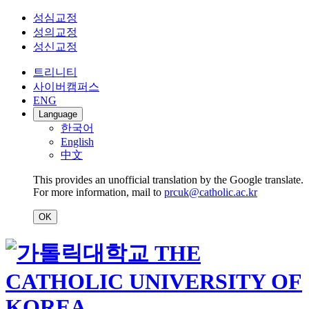
성심교정
성의교정
성신교정
트리니티
사이버캠퍼스
ENG
Language
한국어
English
中文
This provides an unofficial translation by the Google translate.
For more information, mail to
prcuk@catholic.ac.kr
OK