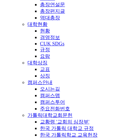
총장연설문
총장편지글
역대총장
대학현황
현황
경영정보
CUK SDGs
규정
요람
대학상징
교표
상징
캠퍼스안내
오시는길
캠퍼스맵
캠퍼스투어
주요전화번호
가톨릭대학교회문헌
교황령 '교회의 심장부'
한국 가톨릭 대학교 규정
한국 가톨릭학교 교육헌장