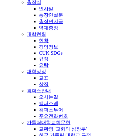
총장실
인사말
총장연설문
총장편지글
역대총장
대학현황
현황
경영정보
CUK SDGs
규정
요람
대학상징
교표
상징
캠퍼스안내
오시는길
캠퍼스맵
캠퍼스투어
주요전화번호
가톨릭대학교회문헌
교황령 '교회의 심장부'
한국 가톨릭 대학교 규정