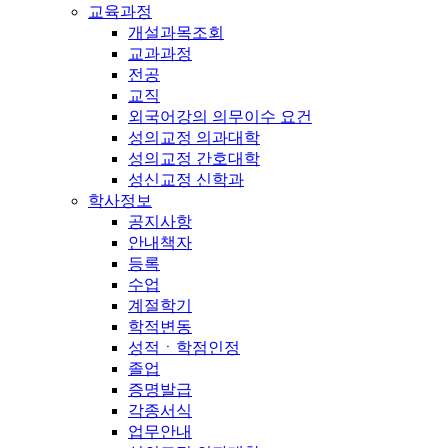
교육과정
개설과목조회
교과과정
전공
교직
외국어강의 의무이수 요건
성의교정 의과대학
성의교정 간호대학
성신교정 신학과
학사정보
공지사항
안내책자
등록
수업
계절학기
학적변동
성적ㆍ학점인정
졸업
증명발급
각종서식
업무안내