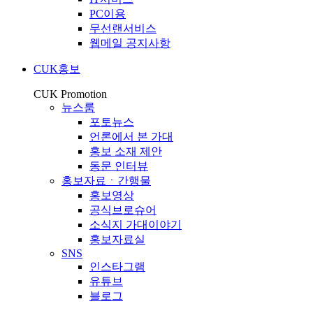
PC이용
무선랜서비스
웹메일 공지사항
CUK홍보
CUK Promotion
뉴스룸
포토뉴스
언론에서 본 가대
홍보 소재 제안
동문 인터뷰
홍보자료ㆍ간행물
홍보영상
공식브로슈어
소식지 가대이야기
홍보자료실
SNS
인스타그램
유튜브
블로그