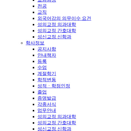
전공
교직
외국어강의 의무이수 요건
성의교정 의과대학
성의교정 간호대학
성신교정 신학과
학사정보
공지사항
안내책자
등록
수업
계절학기
학적변동
성적ㆍ학점인정
졸업
증명발급
각종서식
업무안내
성의교정 의과대학
성의교정 간호대학
성신교정 신학과