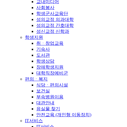
교내미디어
사회봉사
학생군사교육단
성의교정 의과대학
성의교정 간호대학
성신교정 신학과
학생지원
취ㆍ창업교육
기숙사
도서관
학생상담
장애학생지원
대학직장예비군
편의ㆍ복지
식당ㆍ편의시설
보건실
부속병원이용
대관안내
유실물 찾기
안전교육 (개인형 이동장치)
IT서비스
IT서비스