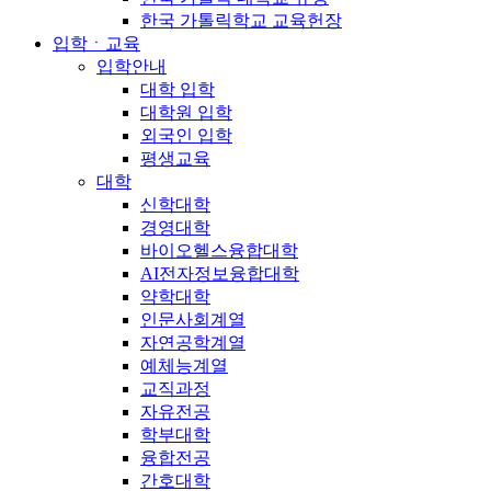
한국 가톨릭학교 교육헌장
입학ㆍ교육
입학안내
대학 입학
대학원 입학
외국인 입학
평생교육
대학
신학대학
경영대학
바이오헬스융합대학
AI전자정보융합대학
약학대학
인문사회계열
자연공학계열
예체능계열
교직과정
자유전공
학부대학
융합전공
간호대학