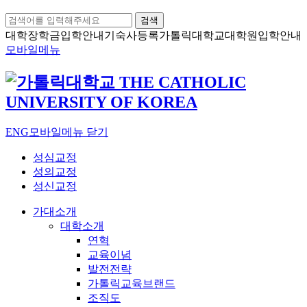
검색
대학장학금
입학안내
기숙사등록
가톨릭대학교
대학원입학안내
모바일메뉴
ENG
모바일메뉴 닫기
성심교정
성의교정
성신교정
가대소개
대학소개
연혁
교육이념
발전전략
가톨릭교육브랜드
조직도