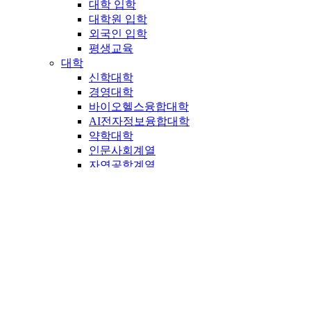
대학 입학
대학원 입학
외국인 입학
평생교육
대학
신학대학
경영대학
바이오헬스융합대학
AI전자정보융합대학
약학대학
인문사회계열
자연공학계열
예체능계열
교직과정
자유전공
학부대학
융합전공
간호대학
의과대학
대학원
일반대학원
특수대학원