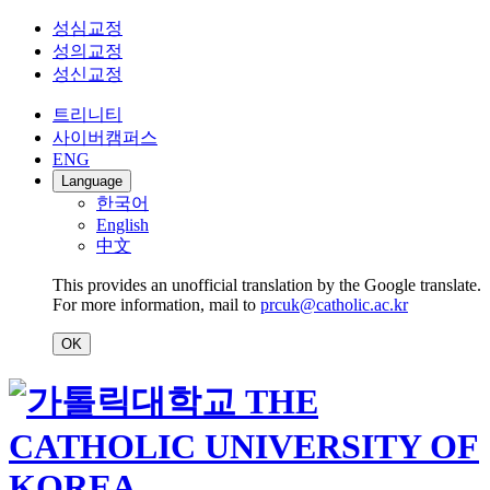
성심교정
성의교정
성신교정
트리니티
사이버캠퍼스
ENG
Language
한국어
English
中文
This provides an unofficial translation by the Google translate.
For more information, mail to
prcuk@catholic.ac.kr
OK