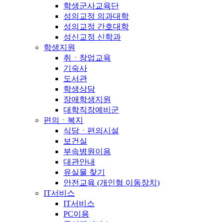
학생군사교육단
성의교정 의과대학
성의교정 간호대학
성신교정 신학과
학생지원
취ㆍ창업교육
기숙사
도서관
학생상담
장애학생지원
대학직장예비군
편의ㆍ복지
식당ㆍ편의시설
보건실
부속병원이용
대관안내
유실물 찾기
안전교육 (개인형 이동장치)
IT서비스
IT서비스
PC이용