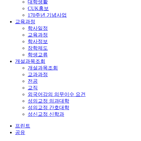
대학생활
CUK홍보
170주년 기념사업
교육과정
학사일정
교육과정
학사정보
장학제도
학생교류
개설과목조회
개설과목조회
교과과정
전공
교직
외국어강의 의무이수 요건
성의교정 의과대학
성의교정 간호대학
성신교정 신학과
프린트
공유