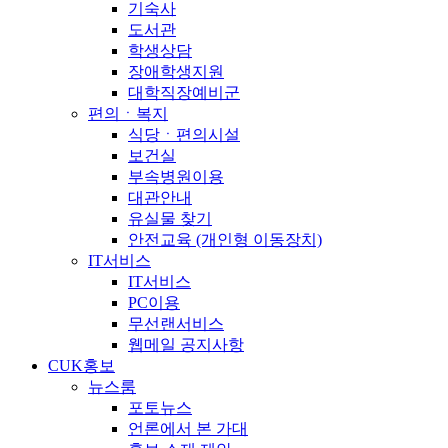
기숙사
도서관
학생상담
장애학생지원
대학직장예비군
편의ㆍ복지
식당ㆍ편의시설
보건실
부속병원이용
대관안내
유실물 찾기
안전교육 (개인형 이동장치)
IT서비스
IT서비스
PC이용
무선랜서비스
웹메일 공지사항
CUK홍보
뉴스룸
포토뉴스
언론에서 본 가대