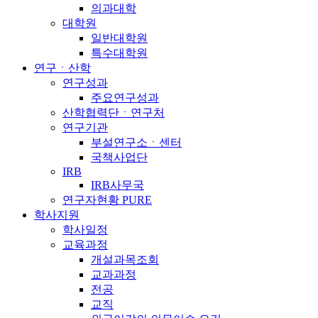
의과대학
대학원
일반대학원
특수대학원
연구ㆍ산학
연구성과
주요연구성과
산학협력단ㆍ연구처
연구기관
부설연구소ㆍ센터
국책사업단
IRB
IRB사무국
연구자현황 PURE
학사지원
학사일정
교육과정
개설과목조회
교과과정
전공
교직