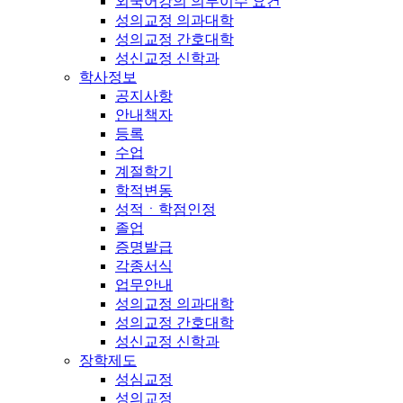
외국어강의 의무이수 요건
성의교정 의과대학
성의교정 간호대학
성신교정 신학과
학사정보
공지사항
안내책자
등록
수업
계절학기
학적변동
성적ㆍ학점인정
졸업
증명발급
각종서식
업무안내
성의교정 의과대학
성의교정 간호대학
성신교정 신학과
장학제도
성심교정
성의교정