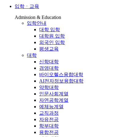
입학ㆍ교육
Admission & Education
입학안내
대학 입학
대학원 입학
외국인 입학
평생교육
대학
신학대학
경영대학
바이오헬스융합대학
AI전자정보융합대학
약학대학
인문사회계열
자연공학계열
예체능계열
교직과정
자유전공
학부대학
융합전공