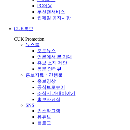
PC이용
무선랜서비스
웹메일 공지사항
CUK홍보
CUK Promotion
뉴스룸
포토뉴스
언론에서 본 가대
홍보 소재 제안
동문 인터뷰
홍보자료ㆍ간행물
홍보영상
공식브로슈어
소식지 가대이야기
홍보자료실
SNS
인스타그램
유튜브
블로그