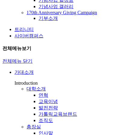
기념사업 일정표
기념사업 갤러리
170th Anniversary Giving Campaign
기부소개
트리니티
사이버캠퍼스
전체메뉴보기
전체메뉴 닫기
가대소개
Introduction
대학소개
연혁
교육이념
발전전략
가톨릭교육브랜드
조직도
총장실
인사말