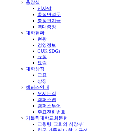
총장실
인사말
총장연설문
총장편지글
역대총장
대학현황
현황
경영정보
CUK SDGs
규정
요람
대학상징
교표
상징
캠퍼스안내
오시는길
캠퍼스맵
캠퍼스투어
주요전화번호
가톨릭대학교회문헌
교황령 '교회의 심장부'
한국 가톨릭 대학교 규정