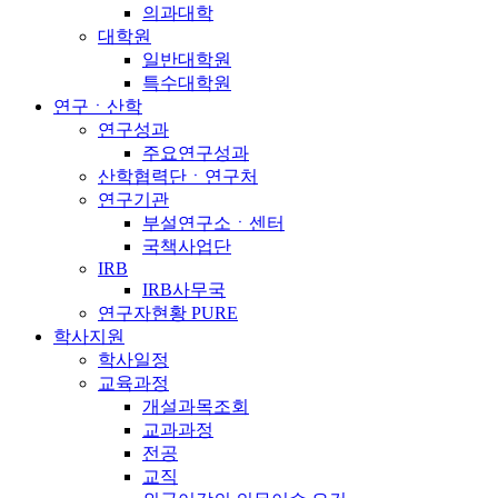
의과대학
대학원
일반대학원
특수대학원
연구ㆍ산학
연구성과
주요연구성과
산학협력단ㆍ연구처
연구기관
부설연구소ㆍ센터
국책사업단
IRB
IRB사무국
연구자현황 PURE
학사지원
학사일정
교육과정
개설과목조회
교과과정
전공
교직