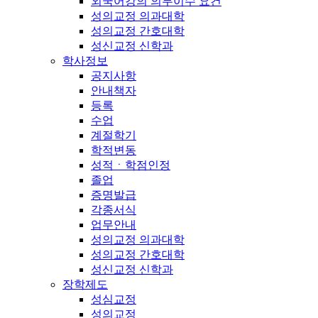
외국어강의 의무이수 요건
성의교정 의과대학
성의교정 간호대학
성신교정 신학과
학사정보
공지사항
안내책자
등록
수업
계절학기
학적변동
성적ㆍ학점인정
졸업
증명발급
각종서식
업무안내
성의교정 의과대학
성의교정 간호대학
성신교정 신학과
장학제도
성심교정
성의교정