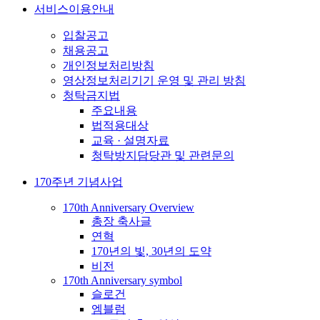
서비스이용안내
입찰공고
채용공고
개인정보처리방침
영상정보처리기기 운영 및 관리 방침
청탁금지법
주요내용
법적용대상
교육 · 설명자료
청탁방지담당관 및 관련문의
170주년 기념사업
170th Anniversary Overview
총장 축사글
연혁
170년의 빛, 30년의 도약
비전
170th Anniversary symbol
슬로건
엠블럼