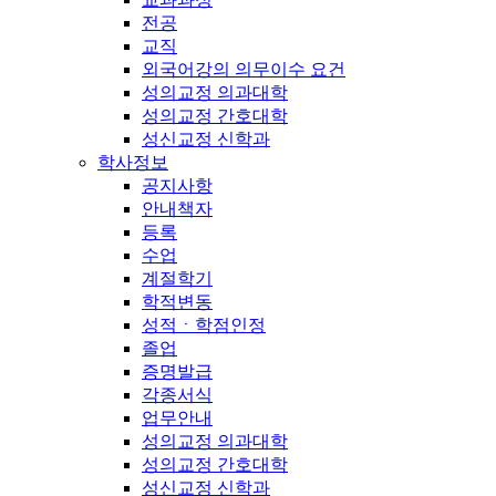
전공
교직
외국어강의 의무이수 요건
성의교정 의과대학
성의교정 간호대학
성신교정 신학과
학사정보
공지사항
안내책자
등록
수업
계절학기
학적변동
성적ㆍ학점인정
졸업
증명발급
각종서식
업무안내
성의교정 의과대학
성의교정 간호대학
성신교정 신학과