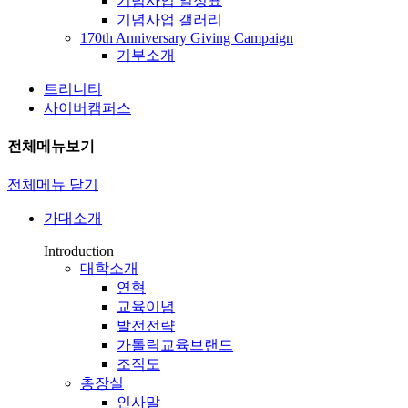
기념사업 일정표
기념사업 갤러리
170th Anniversary Giving Campaign
기부소개
트리니티
사이버캠퍼스
전체메뉴보기
전체메뉴 닫기
가대소개
Introduction
대학소개
연혁
교육이념
발전전략
가톨릭교육브랜드
조직도
총장실
인사말