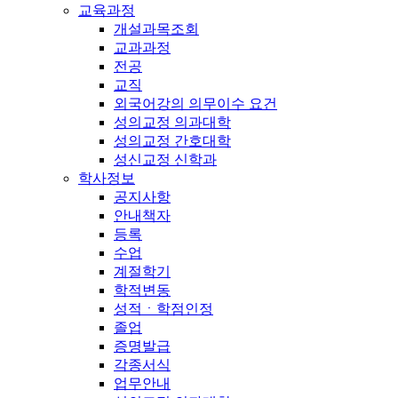
교육과정
개설과목조회
교과과정
전공
교직
외국어강의 의무이수 요건
성의교정 의과대학
성의교정 간호대학
성신교정 신학과
학사정보
공지사항
안내책자
등록
수업
계절학기
학적변동
성적ㆍ학점인정
졸업
증명발급
각종서식
업무안내