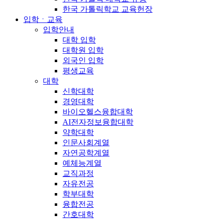
한국 가톨릭학교 교육헌장
입학ㆍ교육
입학안내
대학 입학
대학원 입학
외국인 입학
평생교육
대학
신학대학
경영대학
바이오헬스융합대학
AI전자정보융합대학
약학대학
인문사회계열
자연공학계열
예체능계열
교직과정
자유전공
학부대학
융합전공
간호대학