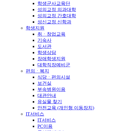
학생군사교육단
성의교정 의과대학
성의교정 간호대학
성신교정 신학과
학생지원
취ㆍ창업교육
기숙사
도서관
학생상담
장애학생지원
대학직장예비군
편의ㆍ복지
식당ㆍ편의시설
보건실
부속병원이용
대관안내
유실물 찾기
안전교육 (개인형 이동장치)
IT서비스
IT서비스
PC이용