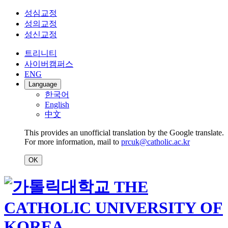
성심교정
성의교정
성신교정
트리니티
사이버캠퍼스
ENG
Language
한국어
English
中文
This provides an unofficial translation by the Google translate.
For more information, mail to
prcuk@catholic.ac.kr
OK