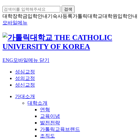
검색
대학장학금
입학안내
기숙사등록
가톨릭대학교
대학원입학안내
모바일메뉴
ENG
모바일메뉴 닫기
성심교정
성의교정
성신교정
가대소개
대학소개
연혁
교육이념
발전전략
가톨릭교육브랜드
조직도