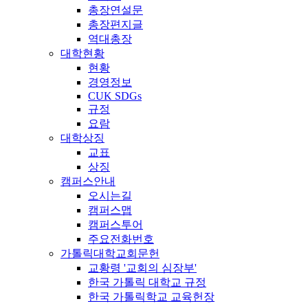
총장연설문
총장편지글
역대총장
대학현황
현황
경영정보
CUK SDGs
규정
요람
대학상징
교표
상징
캠퍼스안내
오시는길
캠퍼스맵
캠퍼스투어
주요전화번호
가톨릭대학교회문헌
교황령 '교회의 심장부'
한국 가톨릭 대학교 규정
한국 가톨릭학교 교육헌장