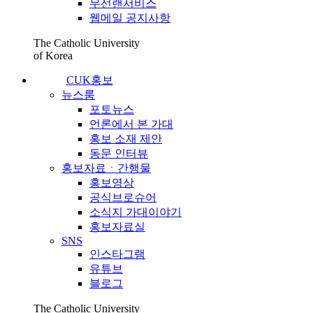
무선랜서비스
웹메일 공지사항
The Catholic University
of Korea
CUK홍보
뉴스룸
포토뉴스
언론에서 본 가대
홍보 소재 제안
동문 인터뷰
홍보자료ㆍ간행물
홍보영상
공식브로슈어
소식지 가대이야기
홍보자료실
SNS
인스타그램
유튜브
블로그
The Catholic University