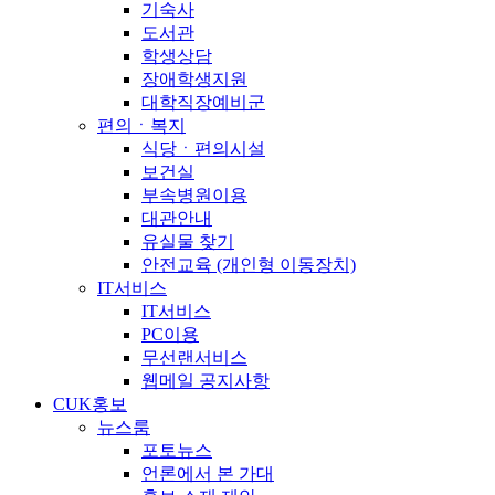
기숙사
도서관
학생상담
장애학생지원
대학직장예비군
편의ㆍ복지
식당ㆍ편의시설
보건실
부속병원이용
대관안내
유실물 찾기
안전교육 (개인형 이동장치)
IT서비스
IT서비스
PC이용
무선랜서비스
웹메일 공지사항
CUK홍보
뉴스룸
포토뉴스
언론에서 본 가대