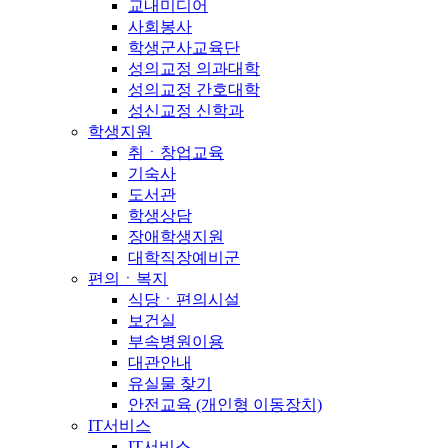
교내미디어
사회봉사
학생군사교육단
성의교정 의과대학
성의교정 간호대학
성신교정 신학과
학생지원
취ㆍ창업교육
기숙사
도서관
학생상담
장애학생지원
대학직장예비군
편의ㆍ복지
식당ㆍ편의시설
보건실
부속병원이용
대관안내
유실물 찾기
안전교육 (개인형 이동장치)
IT서비스
IT서비스