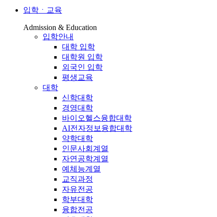
입학ㆍ교육
Admission & Education
입학안내
대학 입학
대학원 입학
외국인 입학
평생교육
대학
신학대학
경영대학
바이오헬스융합대학
AI전자정보융합대학
약학대학
인문사회계열
자연공학계열
예체능계열
교직과정
자유전공
학부대학
융합전공