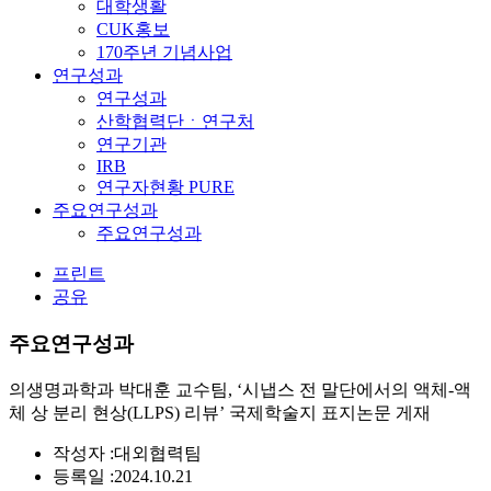
대학생활
CUK홍보
170주년 기념사업
연구성과
연구성과
산학협력단ㆍ연구처
연구기관
IRB
연구자현황 PURE
주요연구성과
주요연구성과
프린트
공유
주요연구성과
의생명과학과 박대훈 교수팀, ‘시냅스 전 말단에서의 액체-액
체 상 분리 현상(LLPS) 리뷰’ 국제학술지 표지논문 게재
작성자 :
대외협력팀
등록일 :
2024.10.21