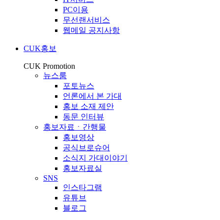
PC이용
무선랜서비스
웹메일 공지사항
CUK홍보
CUK Promotion
뉴스룸
포토뉴스
언론에서 본 가대
홍보 소재 제안
동문 인터뷰
홍보자료ㆍ간행물
홍보영상
공식브로슈어
소식지 가대이야기
홍보자료실
SNS
인스타그램
유튜브
블로그