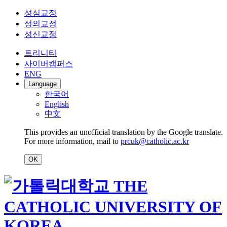
성심교정
성의교정
성신교정
트리니티
사이버캠퍼스
ENG
Language
한국어
English
中文
This provides an unofficial translation by the Google translate.
For more information, mail to
prcuk@catholic.ac.kr
OK