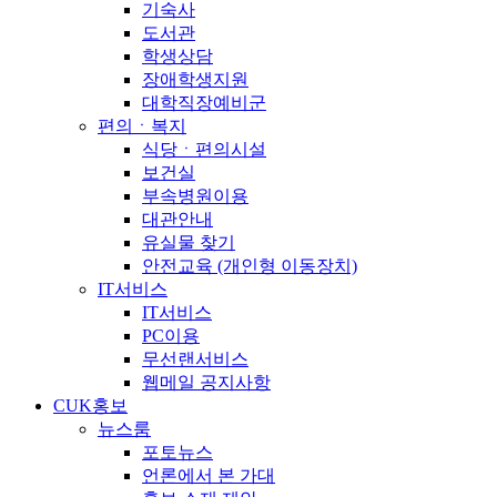
기숙사
도서관
학생상담
장애학생지원
대학직장예비군
편의ㆍ복지
식당ㆍ편의시설
보건실
부속병원이용
대관안내
유실물 찾기
안전교육 (개인형 이동장치)
IT서비스
IT서비스
PC이용
무선랜서비스
웹메일 공지사항
CUK홍보
뉴스룸
포토뉴스
언론에서 본 가대