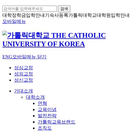
검색
대학장학금
입학안내
기숙사등록
가톨릭대학교
대학원입학안내
모바일메뉴
ENG
모바일메뉴 닫기
성심교정
성의교정
성신교정
가대소개
대학소개
연혁
교육이념
발전전략
가톨릭교육브랜드
조직도