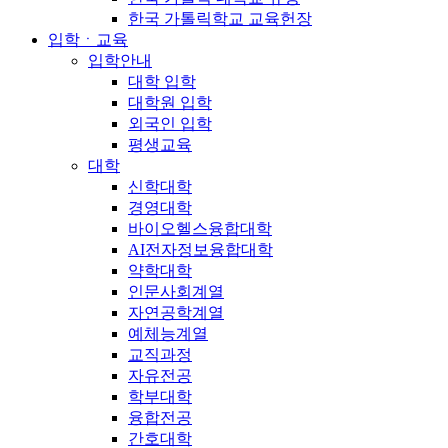
한국 가톨릭학교 교육헌장
입학ㆍ교육
입학안내
대학 입학
대학원 입학
외국인 입학
평생교육
대학
신학대학
경영대학
바이오헬스융합대학
AI전자정보융합대학
약학대학
인문사회계열
자연공학계열
예체능계열
교직과정
자유전공
학부대학
융합전공
간호대학