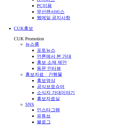
PC이용
무선랜서비스
웹메일 공지사항
CUK홍보
CUK Promotion
뉴스룸
포토뉴스
언론에서 본 가대
홍보 소재 제안
동문 인터뷰
홍보자료ㆍ간행물
홍보영상
공식브로슈어
소식지 가대이야기
홍보자료실
SNS
인스타그램
유튜브
블로그