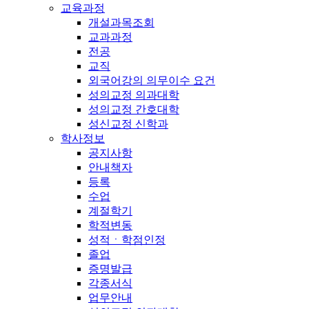
교육과정
개설과목조회
교과과정
전공
교직
외국어강의 의무이수 요건
성의교정 의과대학
성의교정 간호대학
성신교정 신학과
학사정보
공지사항
안내책자
등록
수업
계절학기
학적변동
성적ㆍ학점인정
졸업
증명발급
각종서식
업무안내