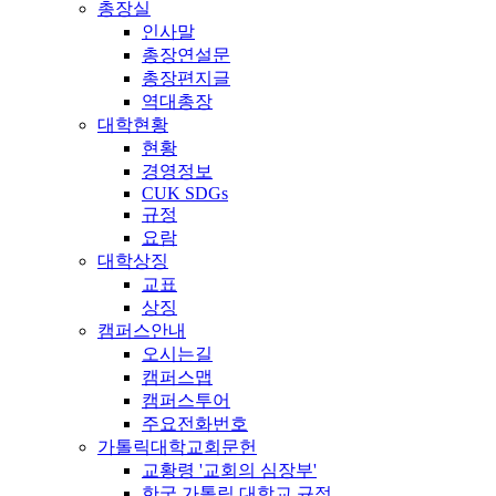
총장실
인사말
총장연설문
총장편지글
역대총장
대학현황
현황
경영정보
CUK SDGs
규정
요람
대학상징
교표
상징
캠퍼스안내
오시는길
캠퍼스맵
캠퍼스투어
주요전화번호
가톨릭대학교회문헌
교황령 '교회의 심장부'
한국 가톨릭 대학교 규정