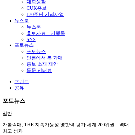
대학생활
CUK홍보
170주년 기념사업
뉴스룸
뉴스룸
홍보자료ㆍ간행물
SNS
포토뉴스
포토뉴스
언론에서 본 가대
홍보 소재 제안
동문 인터뷰
프린트
공유
포토뉴스
일반
가톨릭대, THE 지속가능성 영향력 평가 세계 200위권…역대
최고 성과