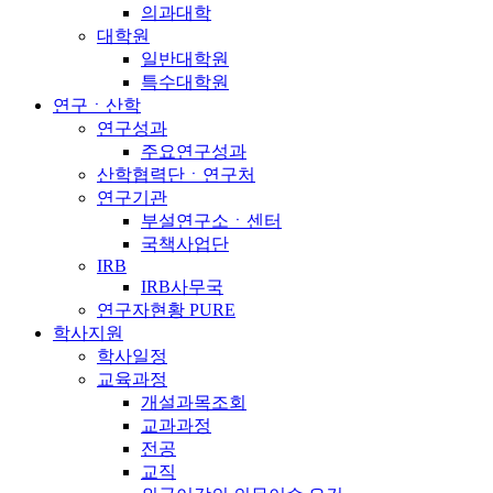
의과대학
대학원
일반대학원
특수대학원
연구ㆍ산학
연구성과
주요연구성과
산학협력단ㆍ연구처
연구기관
부설연구소ㆍ센터
국책사업단
IRB
IRB사무국
연구자현황 PURE
학사지원
학사일정
교육과정
개설과목조회
교과과정
전공
교직