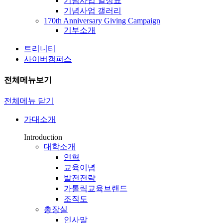
기념사업 일정표
기념사업 갤러리
170th Anniversary Giving Campaign
기부소개
트리니티
사이버캠퍼스
전체메뉴보기
전체메뉴 닫기
가대소개
Introduction
대학소개
연혁
교육이념
발전전략
가톨릭교육브랜드
조직도
총장실
인사말