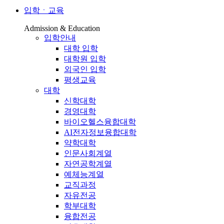
입학ㆍ교육
Admission & Education
입학안내
대학 입학
대학원 입학
외국인 입학
평생교육
대학
신학대학
경영대학
바이오헬스융합대학
AI전자정보융합대학
약학대학
인문사회계열
자연공학계열
예체능계열
교직과정
자유전공
학부대학
융합전공