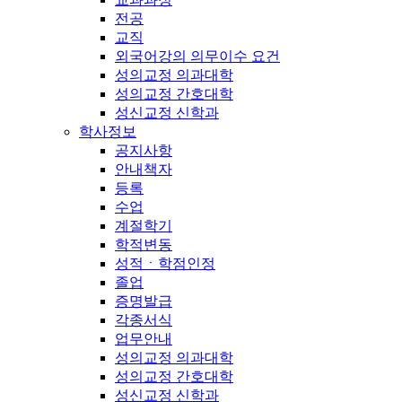
전공
교직
외국어강의 의무이수 요건
성의교정 의과대학
성의교정 간호대학
성신교정 신학과
학사정보
공지사항
안내책자
등록
수업
계절학기
학적변동
성적ㆍ학점인정
졸업
증명발급
각종서식
업무안내
성의교정 의과대학
성의교정 간호대학
성신교정 신학과