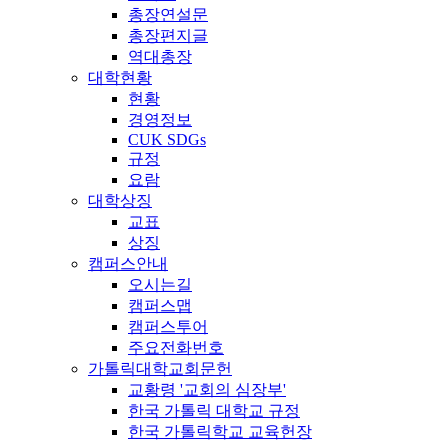
총장연설문
총장편지글
역대총장
대학현황
현황
경영정보
CUK SDGs
규정
요람
대학상징
교표
상징
캠퍼스안내
오시는길
캠퍼스맵
캠퍼스투어
주요전화번호
가톨릭대학교회문헌
교황령 '교회의 심장부'
한국 가톨릭 대학교 규정
한국 가톨릭학교 교육헌장