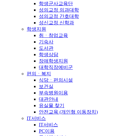
학생군사교육단
성의교정 의과대학
성의교정 간호대학
성신교정 신학과
학생지원
취ㆍ창업교육
기숙사
도서관
학생상담
장애학생지원
대학직장예비군
편의ㆍ복지
식당ㆍ편의시설
보건실
부속병원이용
대관안내
유실물 찾기
안전교육 (개인형 이동장치)
IT서비스
IT서비스
PC이용