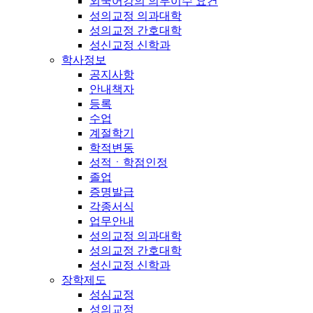
외국어강의 의무이수 요건
성의교정 의과대학
성의교정 간호대학
성신교정 신학과
학사정보
공지사항
안내책자
등록
수업
계절학기
학적변동
성적ㆍ학점인정
졸업
증명발급
각종서식
업무안내
성의교정 의과대학
성의교정 간호대학
성신교정 신학과
장학제도
성심교정
성의교정