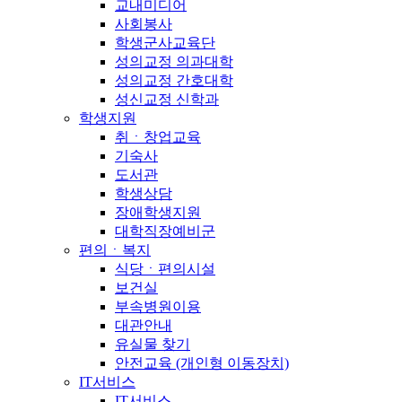
교내미디어
사회봉사
학생군사교육단
성의교정 의과대학
성의교정 간호대학
성신교정 신학과
학생지원
취ㆍ창업교육
기숙사
도서관
학생상담
장애학생지원
대학직장예비군
편의ㆍ복지
식당ㆍ편의시설
보건실
부속병원이용
대관안내
유실물 찾기
안전교육 (개인형 이동장치)
IT서비스
IT서비스