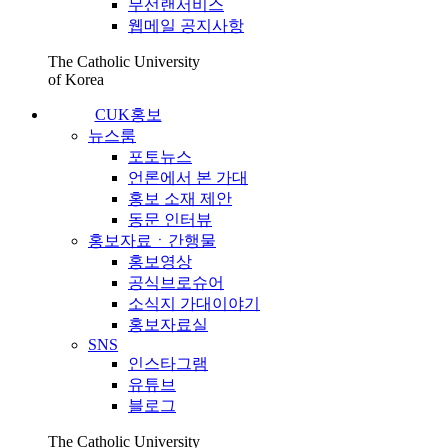
무선랜서비스
웹메일 공지사항
The Catholic University
of Korea
CUK홍보
뉴스룸
포토뉴스
언론에서 본 가대
홍보 소재 제안
동문 인터뷰
홍보자료ㆍ간행물
홍보영상
공식브로슈어
소식지 가대이야기
홍보자료실
SNS
인스타그램
유튜브
블로그
The Catholic University