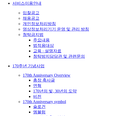
서비스이용안내
입찰공고
채용공고
개인정보처리방침
영상정보처리기기 운영 및 관리 방침
청탁금지법
주요내용
법적용대상
교육 · 설명자료
청탁방지담당관 및 관련문의
170주년 기념사업
170th Anniversary Overview
총장 축사글
연혁
170년의 빛, 30년의 도약
비전
170th Anniversary symbol
슬로건
엠블럼