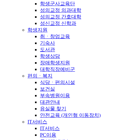
학생군사교육단
성의교정 의과대학
성의교정 간호대학
성신교정 신학과
학생지원
취ㆍ창업교육
기숙사
도서관
학생상담
장애학생지원
대학직장예비군
편의ㆍ복지
식당ㆍ편의시설
보건실
부속병원이용
대관안내
유실물 찾기
안전교육 (개인형 이동장치)
IT서비스
IT서비스
PC이용