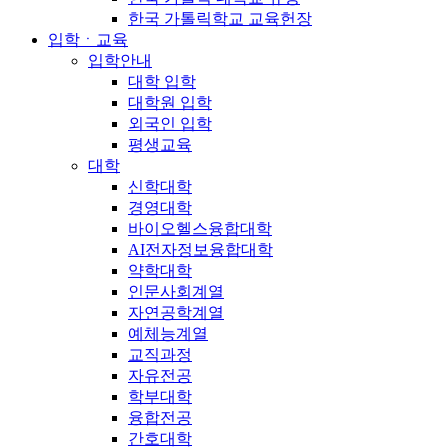
한국 가톨릭학교 교육헌장
입학ㆍ교육
입학안내
대학 입학
대학원 입학
외국인 입학
평생교육
대학
신학대학
경영대학
바이오헬스융합대학
AI전자정보융합대학
약학대학
인문사회계열
자연공학계열
예체능계열
교직과정
자유전공
학부대학
융합전공
간호대학