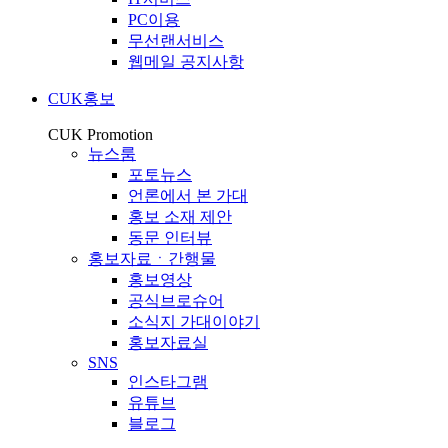
PC이용
무선랜서비스
웹메일 공지사항
CUK홍보
CUK Promotion
뉴스룸
포토뉴스
언론에서 본 가대
홍보 소재 제안
동문 인터뷰
홍보자료ㆍ간행물
홍보영상
공식브로슈어
소식지 가대이야기
홍보자료실
SNS
인스타그램
유튜브
블로그