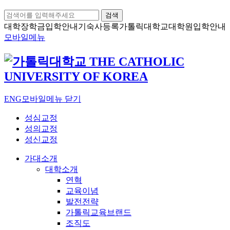
검색
대학장학금
입학안내
기숙사등록
가톨릭대학교
대학원입학안내
모바일메뉴
ENG
모바일메뉴 닫기
성심교정
성의교정
성신교정
가대소개
대학소개
연혁
교육이념
발전전략
가톨릭교육브랜드
조직도