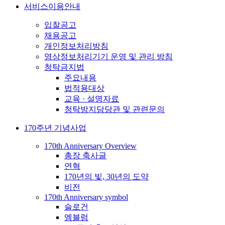
서비스이용안내
입찰공고
채용공고
개인정보처리방침
영상정보처리기기 운영 및 관리 방침
청탁금지법
주요내용
법적용대상
교육 · 설명자료
청탁방지담당관 및 관련문의
170주년 기념사업
170th Anniversary Overview
총장 축사글
연혁
170년의 빛, 30년의 도약
비전
170th Anniversary symbol
슬로건
엠블럼