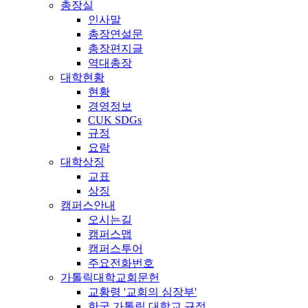
총장실
인사말
총장연설문
총장편지글
역대총장
대학현황
현황
경영정보
CUK SDGs
규정
요람
대학상징
교표
상징
캠퍼스안내
오시는길
캠퍼스맵
캠퍼스투어
주요전화번호
가톨릭대학교회문헌
교황령 '교회의 심장부'
한국 가톨릭 대학교 규정