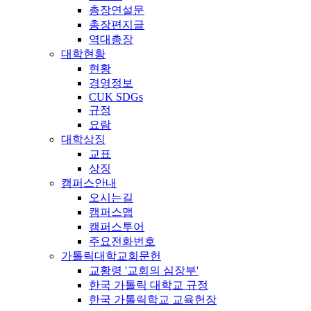
총장연설문
총장편지글
역대총장
대학현황
현황
경영정보
CUK SDGs
규정
요람
대학상징
교표
상징
캠퍼스안내
오시는길
캠퍼스맵
캠퍼스투어
주요전화번호
가톨릭대학교회문헌
교황령 '교회의 심장부'
한국 가톨릭 대학교 규정
한국 가톨릭학교 교육헌장