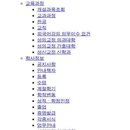
교육과정
개설과목조회
교과과정
전공
교직
외국어강의 의무이수 요건
성의교정 의과대학
성의교정 간호대학
성신교정 신학과
학사정보
공지사항
안내책자
등록
수업
계절학기
학적변동
성적ㆍ학점인정
졸업
증명발급
각종서식
업무안내