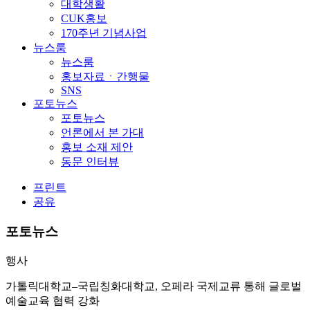
대학생활
CUK홍보
170주년 기념사업
뉴스룸
뉴스룸
홍보자료ㆍ간행물
SNS
포토뉴스
포토뉴스
언론에서 본 가대
홍보 소재 제안
동문 인터뷰
프린트
공유
포토뉴스
행사
가톨릭대학교–국립칭화대학교, 오페라 국제교류 통해 글로벌
예술교육 협력 강화