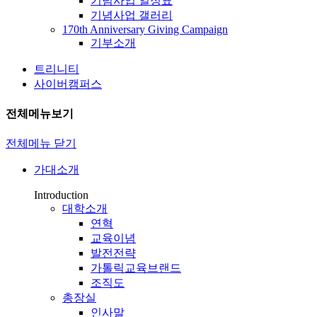
기념사업 일정표
기념사업 갤러리
170th Anniversary Giving Campaign
기부소개
트리니티
사이버캠퍼스
전체메뉴보기
전체메뉴 닫기
가대소개
Introduction
대학소개
연혁
교육이념
발전전략
가톨릭교육브랜드
조직도
총장실
인사말