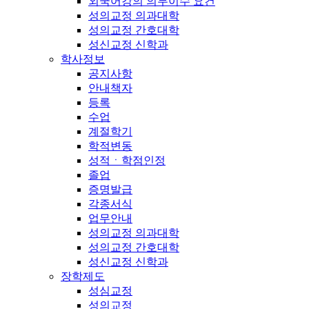
외국어강의 의무이수 요건
성의교정 의과대학
성의교정 간호대학
성신교정 신학과
학사정보
공지사항
안내책자
등록
수업
계절학기
학적변동
성적ㆍ학점인정
졸업
증명발급
각종서식
업무안내
성의교정 의과대학
성의교정 간호대학
성신교정 신학과
장학제도
성심교정
성의교정