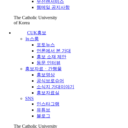
무선랜서비스
웹메일 공지사항
The Catholic University
of Korea
CUK홍보
뉴스룸
포토뉴스
언론에서 본 가대
홍보 소재 제안
동문 인터뷰
홍보자료ㆍ간행물
홍보영상
공식브로슈어
소식지 가대이야기
홍보자료실
SNS
인스타그램
유튜브
블로그
The Catholic University