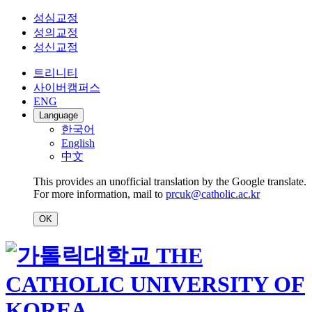
성심교정
성의교정
성신교정
트리니티
사이버캠퍼스
ENG
Language
한국어
English
中文
This provides an unofficial translation by the Google translate.
For more information, mail to
prcuk@catholic.ac.kr
OK