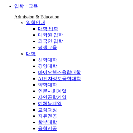
입학ㆍ교육
Admission & Education
입학안내
대학 입학
대학원 입학
외국인 입학
평생교육
대학
신학대학
경영대학
바이오헬스융합대학
AI전자정보융합대학
약학대학
인문사회계열
자연공학계열
예체능계열
교직과정
자유전공
학부대학
융합전공