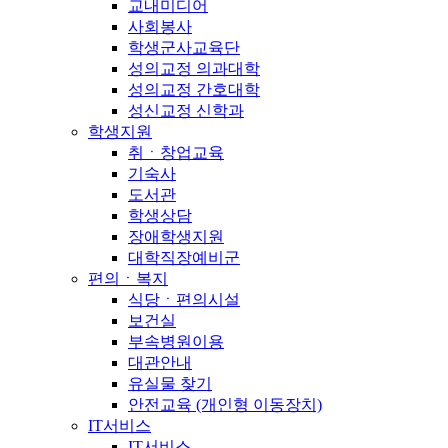
교내미디어
사회봉사
학생군사교육단
성의교정 의과대학
성의교정 간호대학
성신교정 신학과
학생지원
취ㆍ창업교육
기숙사
도서관
학생상담
장애학생지원
대학직장예비군
편의ㆍ복지
식당ㆍ편의시설
보건실
부속병원이용
대관안내
유실물 찾기
안전교육 (개인형 이동장치)
IT서비스
IT서비스