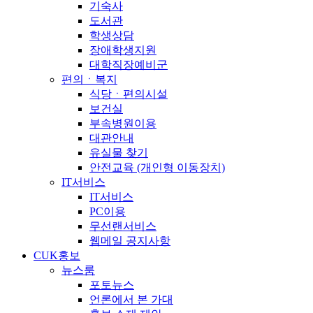
기숙사
도서관
학생상담
장애학생지원
대학직장예비군
편의ㆍ복지
식당ㆍ편의시설
보건실
부속병원이용
대관안내
유실물 찾기
안전교육 (개인형 이동장치)
IT서비스
IT서비스
PC이용
무선랜서비스
웹메일 공지사항
CUK홍보
뉴스룸
포토뉴스
언론에서 본 가대