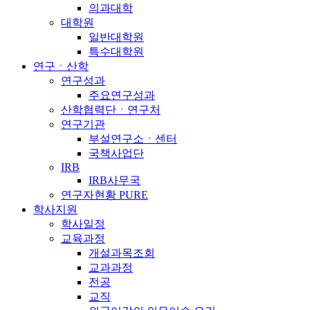
의과대학
대학원
일반대학원
특수대학원
연구ㆍ산학
연구성과
주요연구성과
산학협력단ㆍ연구처
연구기관
부설연구소ㆍ센터
국책사업단
IRB
IRB사무국
연구자현황 PURE
학사지원
학사일정
교육과정
개설과목조회
교과과정
전공
교직