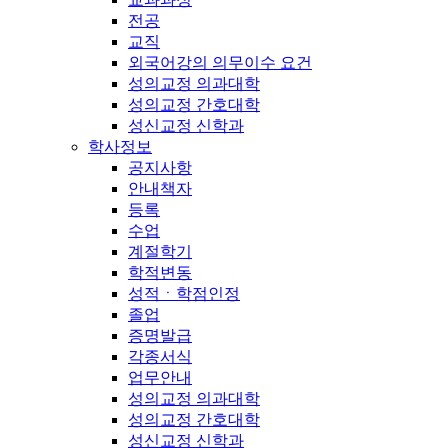
전공
교직
외국어강의 의무이수 요건
성의교정 의과대학
성의교정 간호대학
성신교정 신학과
학사정보
공지사항
안내책자
등록
수업
계절학기
학적변동
성적ㆍ학점인정
졸업
증명발급
각종서식
업무안내
성의교정 의과대학
성의교정 간호대학
성신교정 신학과