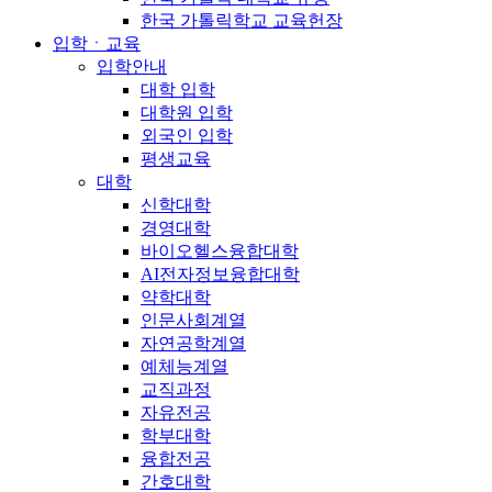
한국 가톨릭학교 교육헌장
입학ㆍ교육
입학안내
대학 입학
대학원 입학
외국인 입학
평생교육
대학
신학대학
경영대학
바이오헬스융합대학
AI전자정보융합대학
약학대학
인문사회계열
자연공학계열
예체능계열
교직과정
자유전공
학부대학
융합전공
간호대학