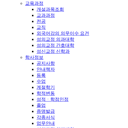
교육과정
개설과목조회
교과과정
전공
교직
외국어강의 의무이수 요건
성의교정 의과대학
성의교정 간호대학
성신교정 신학과
학사정보
공지사항
안내책자
등록
수업
계절학기
학적변동
성적ㆍ학점인정
졸업
증명발급
각종서식
업무안내