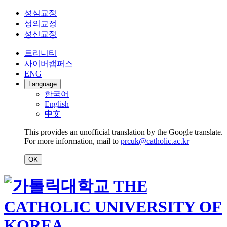
성심교정
성의교정
성신교정
트리니티
사이버캠퍼스
ENG
Language
한국어
English
中文
This provides an unofficial translation by the Google translate.
For more information, mail to
prcuk@catholic.ac.kr
OK