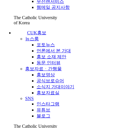
무선랜서비스
웹메일 공지사항
The Catholic University
of Korea
CUK홍보
뉴스룸
포토뉴스
언론에서 본 가대
홍보 소재 제안
동문 인터뷰
홍보자료ㆍ간행물
홍보영상
공식브로슈어
소식지 가대이야기
홍보자료실
SNS
인스타그램
유튜브
블로그
The Catholic University