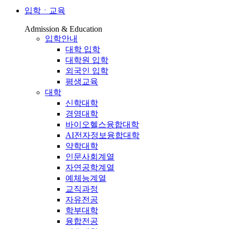
입학ㆍ교육
Admission & Education
입학안내
대학 입학
대학원 입학
외국인 입학
평생교육
대학
신학대학
경영대학
바이오헬스융합대학
AI전자정보융합대학
약학대학
인문사회계열
자연공학계열
예체능계열
교직과정
자유전공
학부대학
융합전공