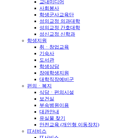
교내미디어
사회봉사
학생군사교육단
성의교정 의과대학
성의교정 간호대학
성신교정 신학과
학생지원
취ㆍ창업교육
기숙사
도서관
학생상담
장애학생지원
대학직장예비군
편의ㆍ복지
식당ㆍ편의시설
보건실
부속병원이용
대관안내
유실물 찾기
안전교육 (개인형 이동장치)
IT서비스
IT서비스