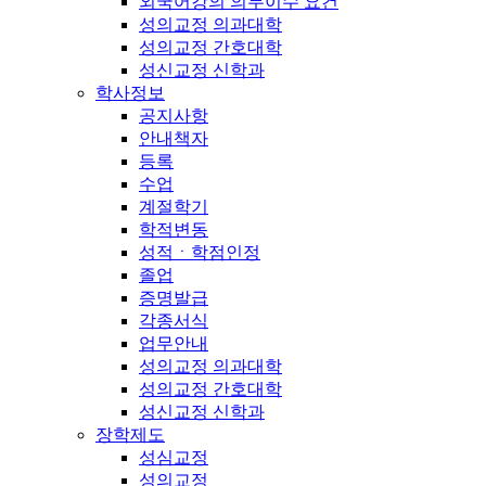
외국어강의 의무이수 요건
성의교정 의과대학
성의교정 간호대학
성신교정 신학과
학사정보
공지사항
안내책자
등록
수업
계절학기
학적변동
성적ㆍ학점인정
졸업
증명발급
각종서식
업무안내
성의교정 의과대학
성의교정 간호대학
성신교정 신학과
장학제도
성심교정
성의교정