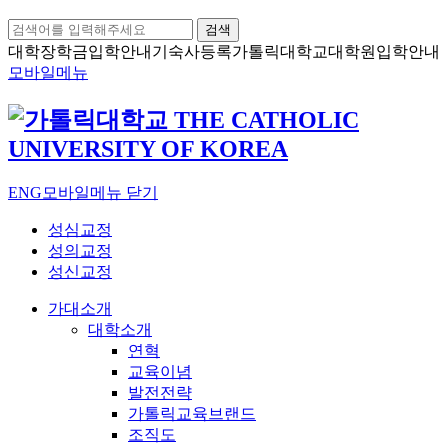
검색
대학장학금
입학안내
기숙사등록
가톨릭대학교
대학원입학안내
모바일메뉴
ENG
모바일메뉴 닫기
성심교정
성의교정
성신교정
가대소개
대학소개
연혁
교육이념
발전전략
가톨릭교육브랜드
조직도