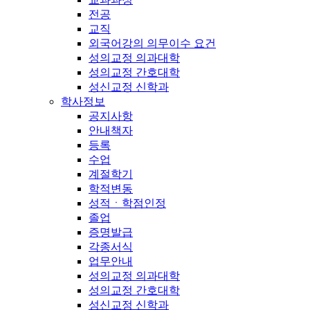
전공
교직
외국어강의 의무이수 요건
성의교정 의과대학
성의교정 간호대학
성신교정 신학과
학사정보
공지사항
안내책자
등록
수업
계절학기
학적변동
성적ㆍ학점인정
졸업
증명발급
각종서식
업무안내
성의교정 의과대학
성의교정 간호대학
성신교정 신학과