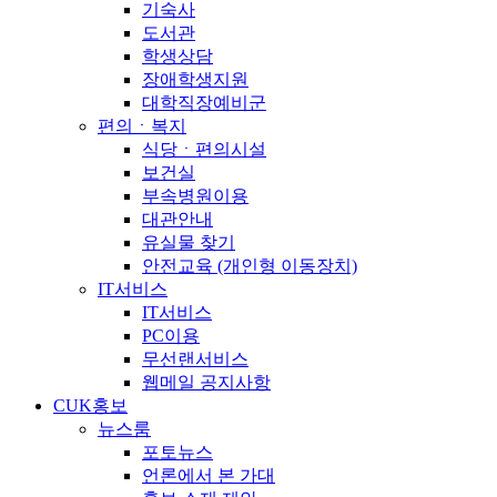
기숙사
도서관
학생상담
장애학생지원
대학직장예비군
편의ㆍ복지
식당ㆍ편의시설
보건실
부속병원이용
대관안내
유실물 찾기
안전교육 (개인형 이동장치)
IT서비스
IT서비스
PC이용
무선랜서비스
웹메일 공지사항
CUK홍보
뉴스룸
포토뉴스
언론에서 본 가대