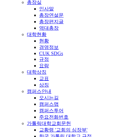
총장실
인사말
총장연설문
총장편지글
역대총장
대학현황
현황
경영정보
CUK SDGs
규정
요람
대학상징
교표
상징
캠퍼스안내
오시는길
캠퍼스맵
캠퍼스투어
주요전화번호
가톨릭대학교회문헌
교황령 '교회의 심장부'
한국 가톨릭 대학교 규정