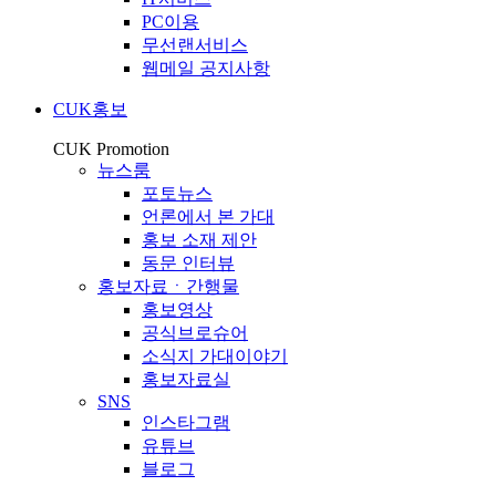
PC이용
무선랜서비스
웹메일 공지사항
CUK홍보
CUK Promotion
뉴스룸
포토뉴스
언론에서 본 가대
홍보 소재 제안
동문 인터뷰
홍보자료ㆍ간행물
홍보영상
공식브로슈어
소식지 가대이야기
홍보자료실
SNS
인스타그램
유튜브
블로그