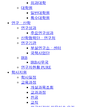
의과대학
대학원
일반대학원
특수대학원
연구ㆍ산학
연구성과
주요연구성과
산학협력단ㆍ연구처
연구기관
부설연구소ㆍ센터
국책사업단
IRB
IRB사무국
연구자현황 PURE
학사지원
학사일정
교육과정
개설과목조회
교과과정
전공
교직