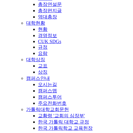
총장연설문
총장편지글
역대총장
대학현황
현황
경영정보
CUK SDGs
규정
요람
대학상징
교표
상징
캠퍼스안내
오시는길
캠퍼스맵
캠퍼스투어
주요전화번호
가톨릭대학교회문헌
교황령 '교회의 심장부'
한국 가톨릭 대학교 규정
한국 가톨릭학교 교육헌장