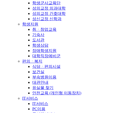
학생군사교육단
성의교정 의과대학
성의교정 간호대학
성신교정 신학과
학생지원
취ㆍ창업교육
기숙사
도서관
학생상담
장애학생지원
대학직장예비군
편의ㆍ복지
식당ㆍ편의시설
보건실
부속병원이용
대관안내
유실물 찾기
안전교육 (개인형 이동장치)
IT서비스
IT서비스
PC이용