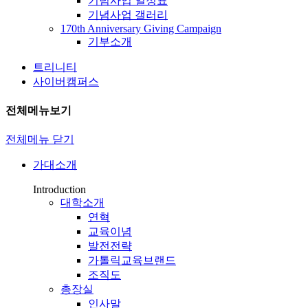
기념사업 일정표
기념사업 갤러리
170th Anniversary Giving Campaign
기부소개
트리니티
사이버캠퍼스
전체메뉴보기
전체메뉴 닫기
가대소개
Introduction
대학소개
연혁
교육이념
발전전략
가톨릭교육브랜드
조직도
총장실
인사말