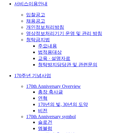
서비스이용안내
입찰공고
채용공고
개인정보처리방침
영상정보처리기기 운영 및 관리 방침
청탁금지법
주요내용
법적용대상
교육 · 설명자료
청탁방지담당관 및 관련문의
170주년 기념사업
170th Anniversary Overview
총장 축사글
연혁
170년의 빛, 30년의 도약
비전
170th Anniversary symbol
슬로건
엠블럼