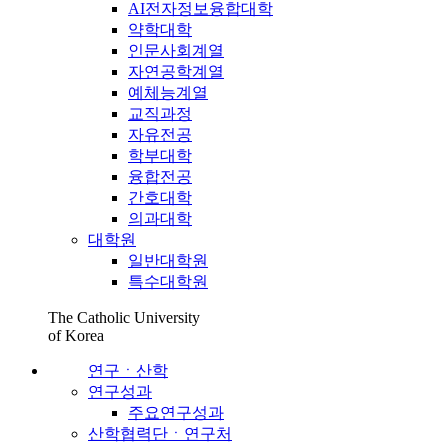
AI전자정보융합대학
약학대학
인문사회계열
자연공학계열
예체능계열
교직과정
자유전공
학부대학
융합전공
간호대학
의과대학
대학원
일반대학원
특수대학원
The Catholic University
of Korea
연구ㆍ산학
연구성과
주요연구성과
산학협력단ㆍ연구처