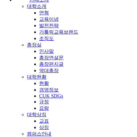
대학소개
연혁
교육이념
발전전략
가톨릭교육브랜드
조직도
총장실
인사말
총장연설문
총장편지글
역대총장
대학현황
현황
경영정보
CUK SDGs
규정
요람
대학상징
교표
상징
캠퍼스안내