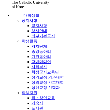
The Catholic University
of Korea
대학생활
공지사항
공지사항
행사안내
외부기관공지
학생활동
자치단체
중앙동아리
기관동아리
교내미디어
사회봉사
학생군사교육단
성의교정 의과대학
성의교정 간호대학
성신교정 신학과
학생지원
취ㆍ창업교육
기숙사
도서관