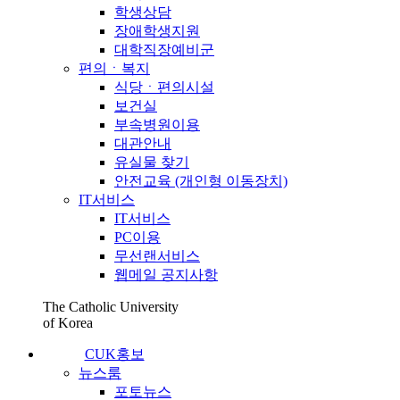
학생상담
장애학생지원
대학직장예비군
편의ㆍ복지
식당ㆍ편의시설
보건실
부속병원이용
대관안내
유실물 찾기
안전교육 (개인형 이동장치)
IT서비스
IT서비스
PC이용
무선랜서비스
웹메일 공지사항
The Catholic University
of Korea
CUK홍보
뉴스룸
포토뉴스