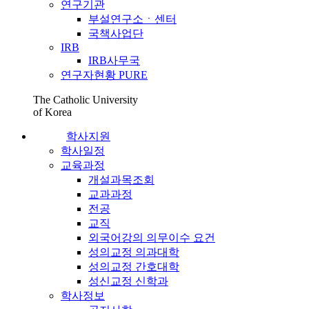
연구기관
부설연구소ㆍ센터
국책사업단
IRB
IRB사무국
연구자현황 PURE
The Catholic University
of Korea
학사지원
학사일정
교육과정
개설과목조회
교과과정
전공
교직
외국어강의 의무이수 요건
성의교정 의과대학
성의교정 간호대학
성신교정 신학과
학사정보