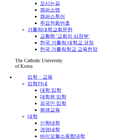
오시는길
캠퍼스맵
캠퍼스투어
주요전화번호
가톨릭대학교회문헌
교황령 '교회의 심장부'
한국 가톨릭 대학교 규정
한국 가톨릭학교 교육헌장
The Catholic University
of Korea
입학ㆍ교육
입학안내
대학 입학
대학원 입학
외국인 입학
평생교육
대학
신학대학
경영대학
바이오헬스융합대학