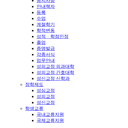
공지사항
안내책자
등록
수업
계절학기
학적변동
성적ㆍ학점인정
졸업
증명발급
각종서식
업무안내
성의교정 의과대학
성의교정 간호대학
성신교정 신학과
장학제도
성심교정
성의교정
성신교정
학생교류
국내교류지원
국제교류지원