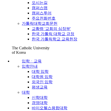
오시는길
캠퍼스맵
캠퍼스투어
주요전화번호
가톨릭대학교회문헌
교황령 '교회의 심장부'
한국 가톨릭 대학교 규정
한국 가톨릭학교 교육헌장
The Catholic University
of Korea
입학ㆍ교육
입학안내
대학 입학
대학원 입학
외국인 입학
평생교육
대학
신학대학
경영대학
바이오헬스융합대학