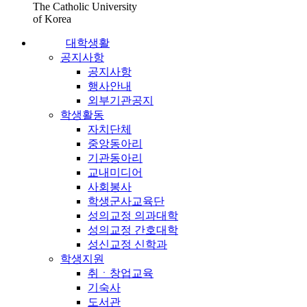
The Catholic University
of Korea
대학생활
공지사항
공지사항
행사안내
외부기관공지
학생활동
자치단체
중앙동아리
기관동아리
교내미디어
사회봉사
학생군사교육단
성의교정 의과대학
성의교정 간호대학
성신교정 신학과
학생지원
취ㆍ창업교육
기숙사
도서관