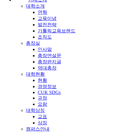
대학소개
연혁
교육이념
발전전략
가톨릭교육브랜드
조직도
총장실
인사말
총장연설문
총장편지글
역대총장
대학현황
현황
경영정보
CUK SDGs
규정
요람
대학상징
교표
상징
캠퍼스안내