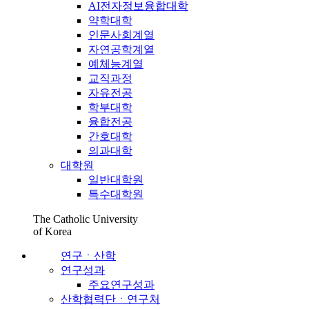
AI전자정보융합대학
약학대학
인문사회계열
자연공학계열
예체능계열
교직과정
자유전공
학부대학
융합전공
간호대학
의과대학
대학원
일반대학원
특수대학원
The Catholic University
of Korea
연구ㆍ산학
연구성과
주요연구성과
산학협력단ㆍ연구처