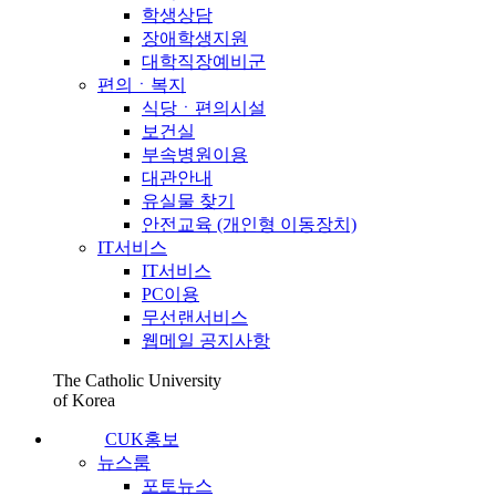
학생상담
장애학생지원
대학직장예비군
편의ㆍ복지
식당ㆍ편의시설
보건실
부속병원이용
대관안내
유실물 찾기
안전교육 (개인형 이동장치)
IT서비스
IT서비스
PC이용
무선랜서비스
웹메일 공지사항
The Catholic University
of Korea
CUK홍보
뉴스룸
포토뉴스