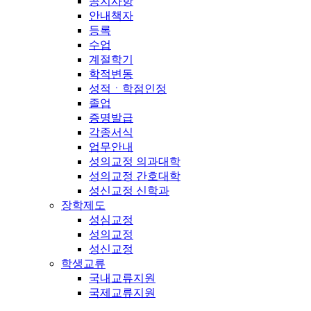
공지사항
안내책자
등록
수업
계절학기
학적변동
성적ㆍ학점인정
졸업
증명발급
각종서식
업무안내
성의교정 의과대학
성의교정 간호대학
성신교정 신학과
장학제도
성심교정
성의교정
성신교정
학생교류
국내교류지원
국제교류지원