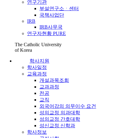
연구기관
부설연구소ㆍ센터
국책사업단
IRB
IRB사무국
연구자현황 PURE
The Catholic University
of Korea
학사지원
학사일정
교육과정
개설과목조회
교과과정
전공
교직
외국어강의 의무이수 요건
성의교정 의과대학
성의교정 간호대학
성신교정 신학과
학사정보