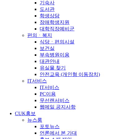
기숙사
도서관
학생상담
장애학생지원
대학직장예비군
편의ㆍ복지
식당ㆍ편의시설
보건실
부속병원이용
대관안내
유실물 찾기
안전교육 (개인형 이동장치)
IT서비스
IT서비스
PC이용
무선랜서비스
웹메일 공지사항
CUK홍보
뉴스룸
포토뉴스
언론에서 본 가대