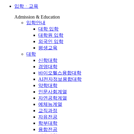
입학ㆍ교육
Admission & Education
입학안내
대학 입학
대학원 입학
외국인 입학
평생교육
대학
신학대학
경영대학
바이오헬스융합대학
AI전자정보융합대학
약학대학
인문사회계열
자연공학계열
예체능계열
교직과정
자유전공
학부대학
융합전공