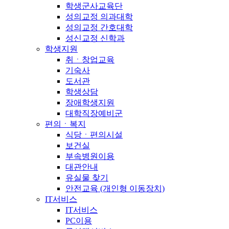
학생군사교육단
성의교정 의과대학
성의교정 간호대학
성신교정 신학과
학생지원
취ㆍ창업교육
기숙사
도서관
학생상담
장애학생지원
대학직장예비군
편의ㆍ복지
식당ㆍ편의시설
보건실
부속병원이용
대관안내
유실물 찾기
안전교육 (개인형 이동장치)
IT서비스
IT서비스
PC이용