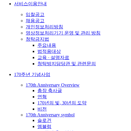
서비스이용안내
입찰공고
채용공고
개인정보처리방침
영상정보처리기기 운영 및 관리 방침
청탁금지법
주요내용
법적용대상
교육 · 설명자료
청탁방지담당관 및 관련문의
170주년 기념사업
170th Anniversary Overview
총장 축사글
연혁
170년의 빛, 30년의 도약
비전
170th Anniversary symbol
슬로건
엠블럼