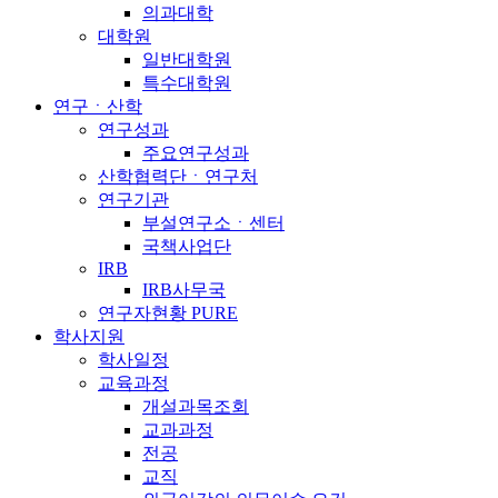
의과대학
대학원
일반대학원
특수대학원
연구ㆍ산학
연구성과
주요연구성과
산학협력단ㆍ연구처
연구기관
부설연구소ㆍ센터
국책사업단
IRB
IRB사무국
연구자현황 PURE
학사지원
학사일정
교육과정
개설과목조회
교과과정
전공
교직