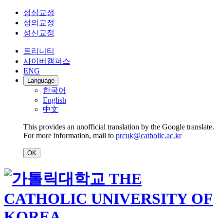
성심교정
성의교정
성신교정
트리니티
사이버캠퍼스
ENG
Language
한국어
English
中文
This provides an unofficial translation by the Google translate.
For more information, mail to
prcuk@catholic.ac.kr
OK