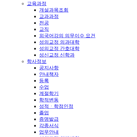
교육과정
개설과목조회
교과과정
전공
교직
외국어강의 의무이수 요건
성의교정 의과대학
성의교정 간호대학
성신교정 신학과
학사정보
공지사항
안내책자
등록
수업
계절학기
학적변동
성적ㆍ학점인정
졸업
증명발급
각종서식
업무안내