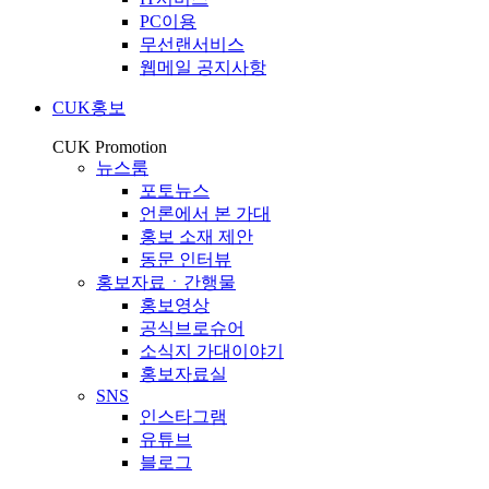
PC이용
무선랜서비스
웹메일 공지사항
CUK홍보
CUK Promotion
뉴스룸
포토뉴스
언론에서 본 가대
홍보 소재 제안
동문 인터뷰
홍보자료ㆍ간행물
홍보영상
공식브로슈어
소식지 가대이야기
홍보자료실
SNS
인스타그램
유튜브
블로그