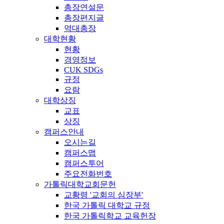
총장연설문
총장편지글
역대총장
대학현황
현황
경영정보
CUK SDGs
규정
요람
대학상징
교표
상징
캠퍼스안내
오시는길
캠퍼스맵
캠퍼스투어
주요전화번호
가톨릭대학교회문헌
교황령 '교회의 심장부'
한국 가톨릭 대학교 규정
한국 가톨릭학교 교육헌장