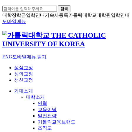
검색
대학장학금
입학안내
기숙사등록
가톨릭대학교
대학원입학안내
모바일메뉴
ENG
모바일메뉴 닫기
성심교정
성의교정
성신교정
가대소개
대학소개
연혁
교육이념
발전전략
가톨릭교육브랜드
조직도