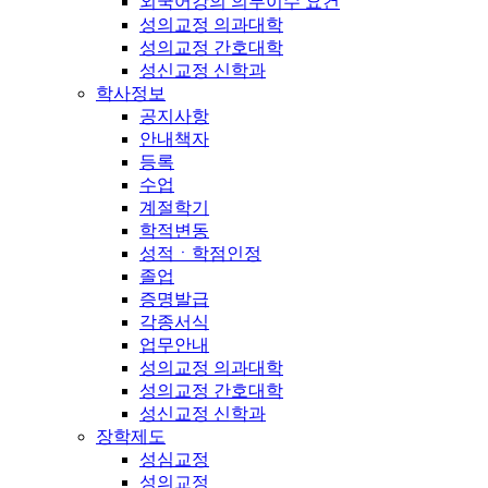
외국어강의 의무이수 요건
성의교정 의과대학
성의교정 간호대학
성신교정 신학과
학사정보
공지사항
안내책자
등록
수업
계절학기
학적변동
성적ㆍ학점인정
졸업
증명발급
각종서식
업무안내
성의교정 의과대학
성의교정 간호대학
성신교정 신학과
장학제도
성심교정
성의교정