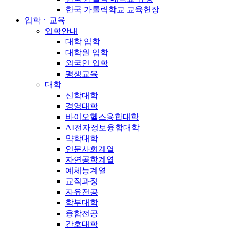
한국 가톨릭학교 교육헌장
입학ㆍ교육
입학안내
대학 입학
대학원 입학
외국인 입학
평생교육
대학
신학대학
경영대학
바이오헬스융합대학
AI전자정보융합대학
약학대학
인문사회계열
자연공학계열
예체능계열
교직과정
자유전공
학부대학
융합전공
간호대학