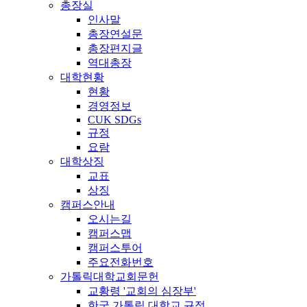
총장실
인사말
총장연설문
총장편지글
역대총장
대학현황
현황
경영정보
CUK SDGs
규정
요람
대학상징
교표
상징
캠퍼스안내
오시는길
캠퍼스맵
캠퍼스투어
주요전화번호
가톨릭대학교회문헌
교황령 '교회의 심장부'
한국 가톨릭 대학교 규정