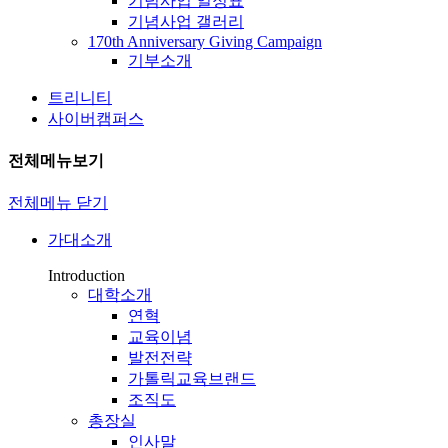
기념사업 일정표
기념사업 갤러리
170th Anniversary Giving Campaign
기부소개
트리니티
사이버캠퍼스
전체메뉴보기
전체메뉴 닫기
가대소개
Introduction
대학소개
연혁
교육이념
발전전략
가톨릭교육브랜드
조직도
총장실
인사말