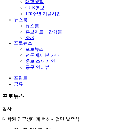
대학생활
CUK홍보
170주년 기념사업
뉴스룸
뉴스룸
홍보자료ㆍ간행물
SNS
포토뉴스
포토뉴스
언론에서 본 가대
홍보 소재 제안
동문 인터뷰
프린트
공유
포토뉴스
행사
대학원 연구생태계 혁신사업단 발족식