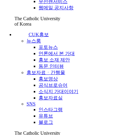
무선랜서비스
웹메일 공지사항
The Catholic University
of Korea
CUK홍보
뉴스룸
포토뉴스
언론에서 본 가대
홍보 소재 제안
동문 인터뷰
홍보자료ㆍ간행물
홍보영상
공식브로슈어
소식지 가대이야기
홍보자료실
SNS
인스타그램
유튜브
블로그
The Catholic University