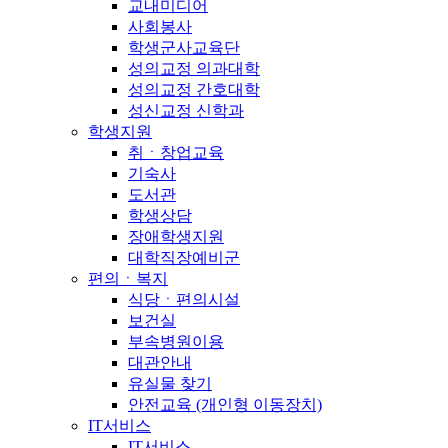
교내미디어
사회봉사
학생군사교육단
성의교정 의과대학
성의교정 간호대학
성신교정 신학과
학생지원
취ㆍ창업교육
기숙사
도서관
학생상담
장애학생지원
대학직장예비군
편의ㆍ복지
식당ㆍ편의시설
보건실
부속병원이용
대관안내
유실물 찾기
안전교육 (개인형 이동장치)
IT서비스
IT서비스