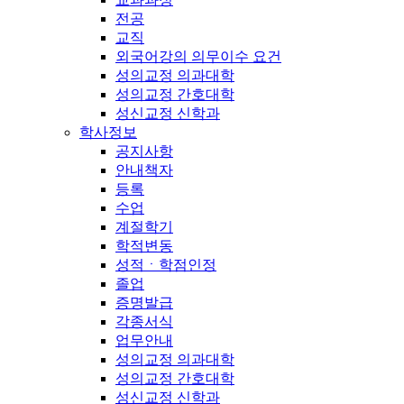
전공
교직
외국어강의 의무이수 요건
성의교정 의과대학
성의교정 간호대학
성신교정 신학과
학사정보
공지사항
안내책자
등록
수업
계절학기
학적변동
성적ㆍ학점인정
졸업
증명발급
각종서식
업무안내
성의교정 의과대학
성의교정 간호대학
성신교정 신학과