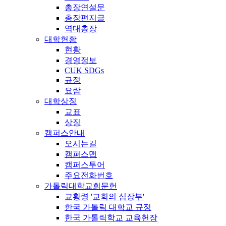
총장연설문
총장편지글
역대총장
대학현황
현황
경영정보
CUK SDGs
규정
요람
대학상징
교표
상징
캠퍼스안내
오시는길
캠퍼스맵
캠퍼스투어
주요전화번호
가톨릭대학교회문헌
교황령 '교회의 심장부'
한국 가톨릭 대학교 규정
한국 가톨릭학교 교육헌장