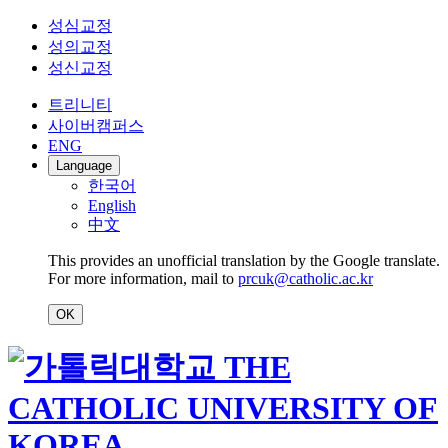
성심교정
성의교정
성신교정
트리니티
사이버캠퍼스
ENG
Language
한국어
English
中文
This provides an unofficial translation by the Google translate.
For more information, mail to
prcuk@catholic.ac.kr
OK