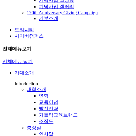
기념사업 일정표
기념사업 갤러리
170th Anniversary Giving Campaign
기부소개
트리니티
사이버캠퍼스
전체메뉴보기
전체메뉴 닫기
가대소개
Introduction
대학소개
연혁
교육이념
발전전략
가톨릭교육브랜드
조직도
총장실
인사말