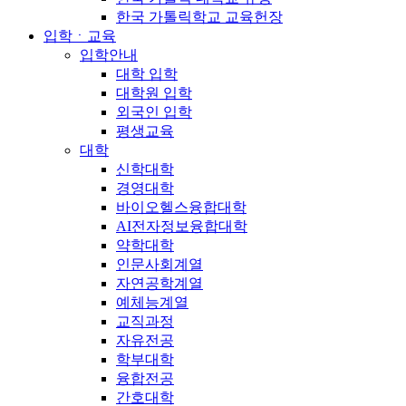
한국 가톨릭학교 교육헌장
입학ㆍ교육
입학안내
대학 입학
대학원 입학
외국인 입학
평생교육
대학
신학대학
경영대학
바이오헬스융합대학
AI전자정보융합대학
약학대학
인문사회계열
자연공학계열
예체능계열
교직과정
자유전공
학부대학
융합전공
간호대학