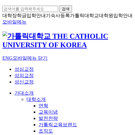
검색
대학장학금
입학안내
기숙사등록
가톨릭대학교
대학원입학안내
모바일메뉴
ENG
모바일메뉴 닫기
성심교정
성의교정
성신교정
가대소개
대학소개
연혁
교육이념
발전전략
가톨릭교육브랜드
조직도