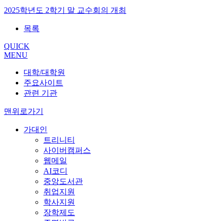
2025학년도 2학기 말 교수회의 개최
목록
QUICK
MENU
대학/대학원
주요사이트
관련 기관
맨위로가기
가대인
트리니티
사이버캠퍼스
웹메일
AI코디
중앙도서관
취업지원
학사지원
장학제도