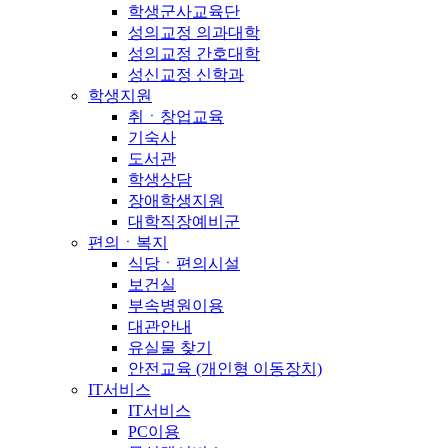
학생군사교육단
성의교정 의과대학
성의교정 간호대학
성신교정 신학과
학생지원
취ㆍ창업교육
기숙사
도서관
학생상담
장애학생지원
대학직장예비군
편의ㆍ복지
식당ㆍ편의시설
보건실
부속병원이용
대관안내
유실물 찾기
안전교육 (개인형 이동장치)
IT서비스
IT서비스
PC이용