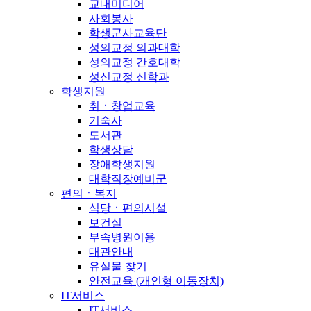
교내미디어
사회봉사
학생군사교육단
성의교정 의과대학
성의교정 간호대학
성신교정 신학과
학생지원
취ㆍ창업교육
기숙사
도서관
학생상담
장애학생지원
대학직장예비군
편의ㆍ복지
식당ㆍ편의시설
보건실
부속병원이용
대관안내
유실물 찾기
안전교육 (개인형 이동장치)
IT서비스
IT서비스