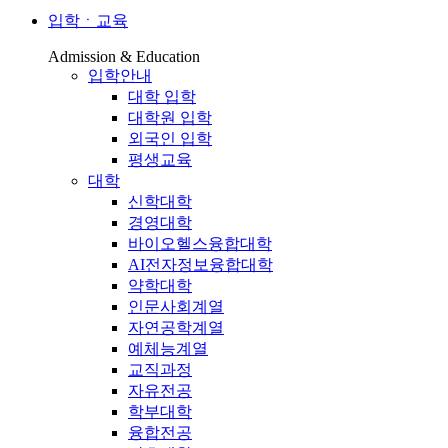
입학ㆍ교육
Admission & Education
입학안내
대학 입학
대학원 입학
외국인 입학
평생교육
대학
신학대학
경영대학
바이오헬스융합대학
AI전자정보융합대학
약학대학
인문사회계열
자연공학계열
예체능계열
교직과정
자유전공
학부대학
융합전공