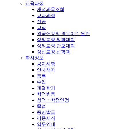
교육과정
개설과목조회
교과과정
전공
교직
외국어강의 의무이수 요건
성의교정 의과대학
성의교정 간호대학
성신교정 신학과
학사정보
공지사항
안내책자
등록
수업
계절학기
학적변동
성적ㆍ학점인정
졸업
증명발급
각종서식
업무안내