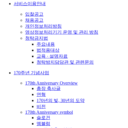
서비스이용안내
입찰공고
채용공고
개인정보처리방침
영상정보처리기기 운영 및 관리 방침
청탁금지법
주요내용
법적용대상
교육 · 설명자료
청탁방지담당관 및 관련문의
170주년 기념사업
170th Anniversary Overview
총장 축사글
연혁
170년의 빛, 30년의 도약
비전
170th Anniversary symbol
슬로건
엠블럼