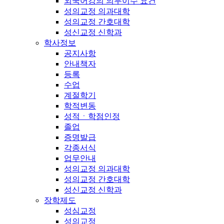
외국어강의 의무이수 요건
성의교정 의과대학
성의교정 간호대학
성신교정 신학과
학사정보
공지사항
안내책자
등록
수업
계절학기
학적변동
성적ㆍ학점인정
졸업
증명발급
각종서식
업무안내
성의교정 의과대학
성의교정 간호대학
성신교정 신학과
장학제도
성심교정
성의교정