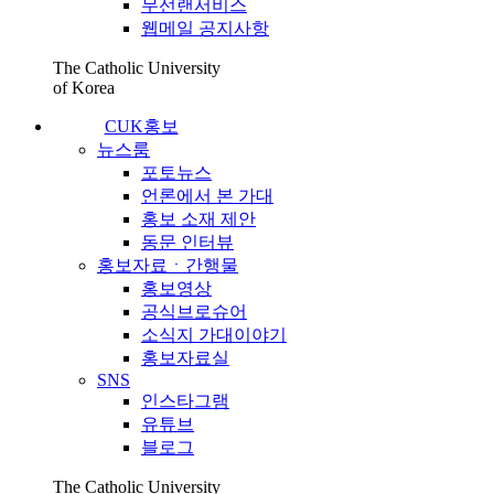
무선랜서비스
웹메일 공지사항
The Catholic University
of Korea
CUK홍보
뉴스룸
포토뉴스
언론에서 본 가대
홍보 소재 제안
동문 인터뷰
홍보자료ㆍ간행물
홍보영상
공식브로슈어
소식지 가대이야기
홍보자료실
SNS
인스타그램
유튜브
블로그
The Catholic University