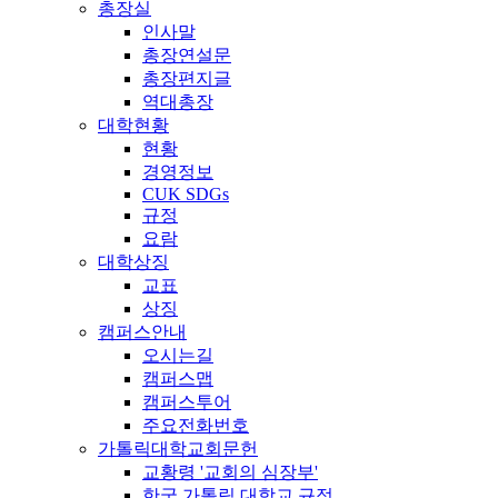
총장실
인사말
총장연설문
총장편지글
역대총장
대학현황
현황
경영정보
CUK SDGs
규정
요람
대학상징
교표
상징
캠퍼스안내
오시는길
캠퍼스맵
캠퍼스투어
주요전화번호
가톨릭대학교회문헌
교황령 '교회의 심장부'
한국 가톨릭 대학교 규정