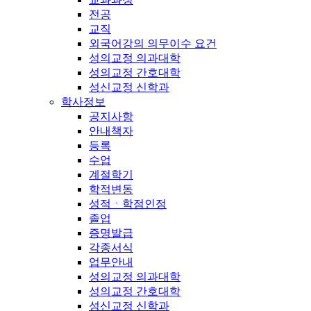
전공
교직
외국어강의 의무이수 요건
성의교정 의과대학
성의교정 간호대학
성신교정 신학과
학사정보
공지사항
안내책자
등록
수업
계절학기
학적변동
성적ㆍ학점인정
졸업
증명발급
각종서식
업무안내
성의교정 의과대학
성의교정 간호대학
성신교정 신학과