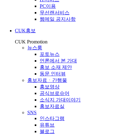
PC이용
무선랜서비스
웹메일 공지사항
CUK홍보
CUK Promotion
뉴스룸
포토뉴스
언론에서 본 가대
홍보 소재 제안
동문 인터뷰
홍보자료ㆍ간행물
홍보영상
공식브로슈어
소식지 가대이야기
홍보자료실
SNS
인스타그램
유튜브
블로그