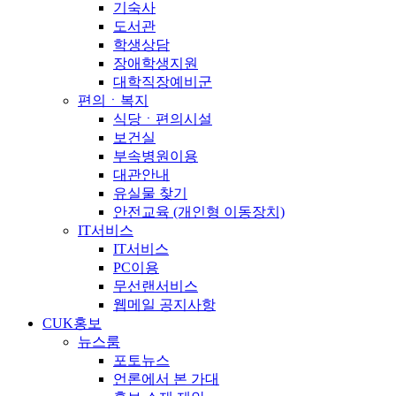
기숙사
도서관
학생상담
장애학생지원
대학직장예비군
편의ㆍ복지
식당ㆍ편의시설
보건실
부속병원이용
대관안내
유실물 찾기
안전교육 (개인형 이동장치)
IT서비스
IT서비스
PC이용
무선랜서비스
웹메일 공지사항
CUK홍보
뉴스룸
포토뉴스
언론에서 본 가대