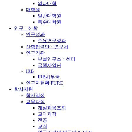
의과대학
대학원
일반대학원
특수대학원
연구ㆍ산학
연구성과
주요연구성과
산학협력단ㆍ연구처
연구기관
부설연구소ㆍ센터
국책사업단
IRB
IRB사무국
연구자현황 PURE
학사지원
학사일정
교육과정
개설과목조회
교과과정
전공
교직