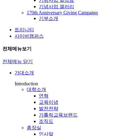
기념사업 일정표
기념사업 갤러리
170th Anniversary Giving Campaign
기부소개
트리니티
사이버캠퍼스
전체메뉴보기
전체메뉴 닫기
가대소개
Introduction
대학소개
연혁
교육이념
발전전략
가톨릭교육브랜드
조직도
총장실
인사말