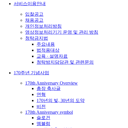
서비스이용안내
입찰공고
채용공고
개인정보처리방침
영상정보처리기기 운영 및 관리 방침
청탁금지법
주요내용
법적용대상
교육 · 설명자료
청탁방지담당관 및 관련문의
170주년 기념사업
170th Anniversary Overview
총장 축사글
연혁
170년의 빛, 30년의 도약
비전
170th Anniversary symbol
슬로건
엠블럼