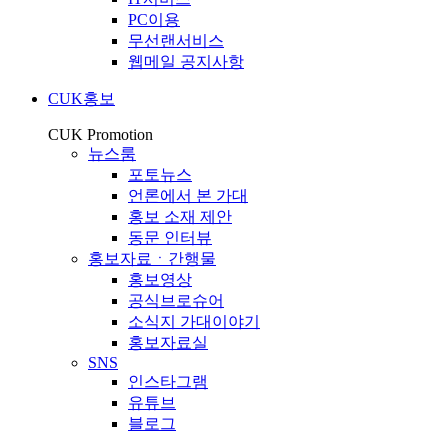
PC이용
무선랜서비스
웹메일 공지사항
CUK홍보
CUK Promotion
뉴스룸
포토뉴스
언론에서 본 가대
홍보 소재 제안
동문 인터뷰
홍보자료ㆍ간행물
홍보영상
공식브로슈어
소식지 가대이야기
홍보자료실
SNS
인스타그램
유튜브
블로그