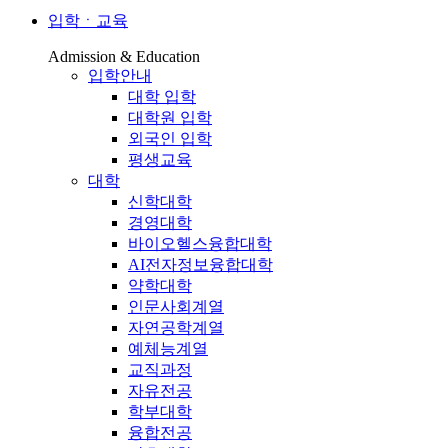
입학ㆍ교육
Admission & Education
입학안내
대학 입학
대학원 입학
외국인 입학
평생교육
대학
신학대학
경영대학
바이오헬스융합대학
AI전자정보융합대학
약학대학
인문사회계열
자연공학계열
예체능계열
교직과정
자유전공
학부대학
융합전공