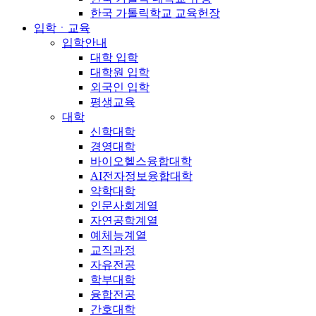
한국 가톨릭학교 교육헌장
입학ㆍ교육
입학안내
대학 입학
대학원 입학
외국인 입학
평생교육
대학
신학대학
경영대학
바이오헬스융합대학
AI전자정보융합대학
약학대학
인문사회계열
자연공학계열
예체능계열
교직과정
자유전공
학부대학
융합전공
간호대학