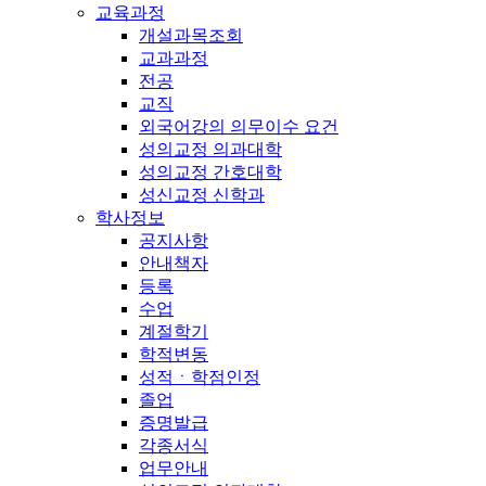
교육과정
개설과목조회
교과과정
전공
교직
외국어강의 의무이수 요건
성의교정 의과대학
성의교정 간호대학
성신교정 신학과
학사정보
공지사항
안내책자
등록
수업
계절학기
학적변동
성적ㆍ학점인정
졸업
증명발급
각종서식
업무안내