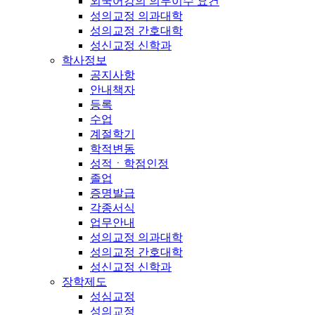
외국어강의 의무이수 요건
성의교정 의과대학
성의교정 간호대학
성신교정 신학과
학사정보
공지사항
안내책자
등록
수업
계절학기
학적변동
성적ㆍ학점인정
졸업
증명발급
각종서식
업무안내
성의교정 의과대학
성의교정 간호대학
성신교정 신학과
장학제도
성심교정
성의교정