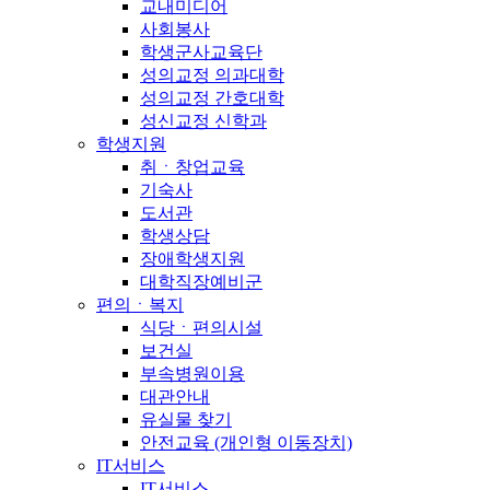
교내미디어
사회봉사
학생군사교육단
성의교정 의과대학
성의교정 간호대학
성신교정 신학과
학생지원
취ㆍ창업교육
기숙사
도서관
학생상담
장애학생지원
대학직장예비군
편의ㆍ복지
식당ㆍ편의시설
보건실
부속병원이용
대관안내
유실물 찾기
안전교육 (개인형 이동장치)
IT서비스
IT서비스