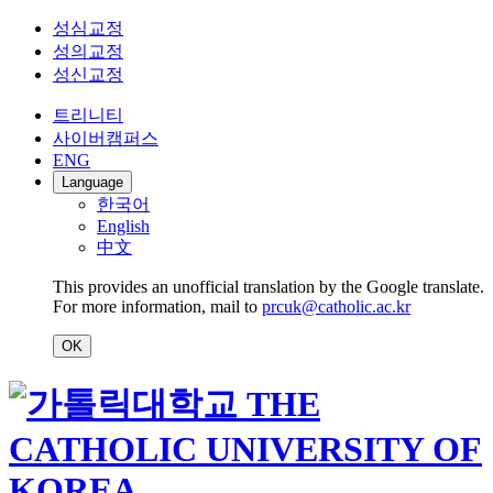
성심교정
성의교정
성신교정
트리니티
사이버캠퍼스
ENG
Language
한국어
English
中文
This provides an unofficial translation by the Google translate.
For more information, mail to
prcuk@catholic.ac.kr
OK