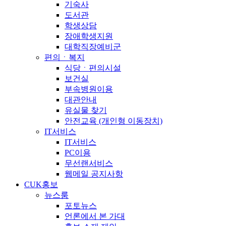
기숙사
도서관
학생상담
장애학생지원
대학직장예비군
편의ㆍ복지
식당ㆍ편의시설
보건실
부속병원이용
대관안내
유실물 찾기
안전교육 (개인형 이동장치)
IT서비스
IT서비스
PC이용
무선랜서비스
웹메일 공지사항
CUK홍보
뉴스룸
포토뉴스
언론에서 본 가대