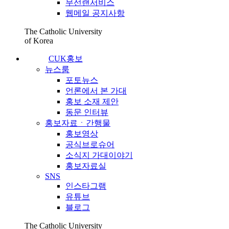
무선랜서비스
웹메일 공지사항
The Catholic University
of Korea
CUK홍보
뉴스룸
포토뉴스
언론에서 본 가대
홍보 소재 제안
동문 인터뷰
홍보자료ㆍ간행물
홍보영상
공식브로슈어
소식지 가대이야기
홍보자료실
SNS
인스타그램
유튜브
블로그
The Catholic University