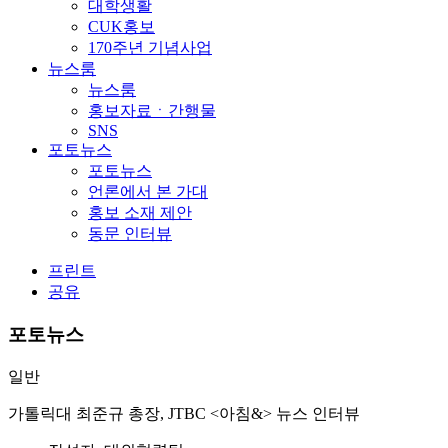
대학생활
CUK홍보
170주년 기념사업
뉴스룸
뉴스룸
홍보자료ㆍ간행물
SNS
포토뉴스
포토뉴스
언론에서 본 가대
홍보 소재 제안
동문 인터뷰
프린트
공유
포토뉴스
일반
가톨릭대 최준규 총장, JTBC <아침&> 뉴스 인터뷰