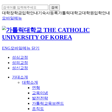
검색
대학장학금
입학안내
기숙사등록
가톨릭대학교
대학원입학안내
모바일메뉴
ENG
모바일메뉴 닫기
성심교정
성의교정
성신교정
가대소개
대학소개
연혁
교육이념
발전전략
가톨릭교육브랜드
조직도