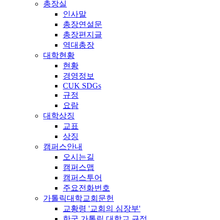
총장실
인사말
총장연설문
총장편지글
역대총장
대학현황
현황
경영정보
CUK SDGs
규정
요람
대학상징
교표
상징
캠퍼스안내
오시는길
캠퍼스맵
캠퍼스투어
주요전화번호
가톨릭대학교회문헌
교황령 '교회의 심장부'
한국 가톨릭 대학교 규정