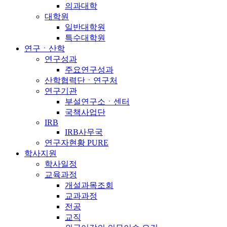
의과대학
대학원
일반대학원
특수대학원
연구ㆍ산학
연구성과
주요연구성과
산학협력단ㆍ연구처
연구기관
부설연구소ㆍ센터
국책사업단
IRB
IRB사무국
연구자현황 PURE
학사지원
학사일정
교육과정
개설과목조회
교과과정
전공
교직