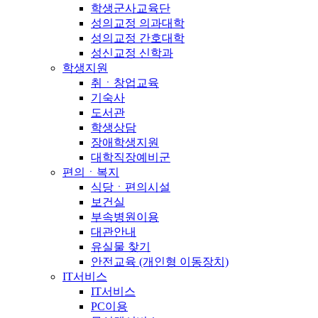
학생군사교육단
성의교정 의과대학
성의교정 간호대학
성신교정 신학과
학생지원
취ㆍ창업교육
기숙사
도서관
학생상담
장애학생지원
대학직장예비군
편의ㆍ복지
식당ㆍ편의시설
보건실
부속병원이용
대관안내
유실물 찾기
안전교육 (개인형 이동장치)
IT서비스
IT서비스
PC이용