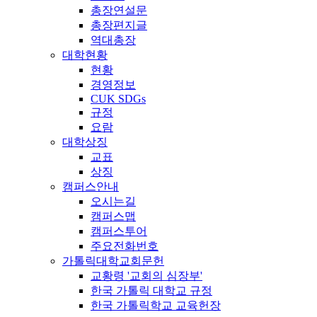
총장연설문
총장편지글
역대총장
대학현황
현황
경영정보
CUK SDGs
규정
요람
대학상징
교표
상징
캠퍼스안내
오시는길
캠퍼스맵
캠퍼스투어
주요전화번호
가톨릭대학교회문헌
교황령 '교회의 심장부'
한국 가톨릭 대학교 규정
한국 가톨릭학교 교육헌장