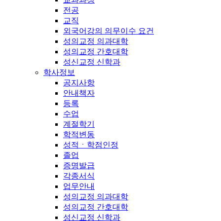
전공
교직
외국어강의 의무이수 요건
성의교정 의과대학
성의교정 간호대학
성신교정 신학과
학사정보
공지사항
안내책자
등록
수업
계절학기
학적변동
성적ㆍ학점인정
졸업
증명발급
각종서식
업무안내
성의교정 의과대학
성의교정 간호대학
성신교정 신학과