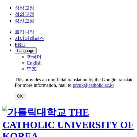
성심교정
성의교정
성신교정
트리니티
사이버캠퍼스
ENG
Language
한국어
English
中文
This provides an unofficial translation by the Google translate.
For more information, mail to
prcuk@catholic.ac.kr
OK