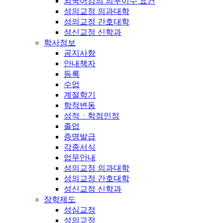
외국어강의 의무이수 요건
성의교정 의과대학
성의교정 간호대학
성신교정 신학과
학사정보
공지사항
안내책자
등록
수업
계절학기
학적변동
성적ㆍ학점인정
졸업
증명발급
각종서식
업무안내
성의교정 의과대학
성의교정 간호대학
성신교정 신학과
장학제도
성심교정
성의교정