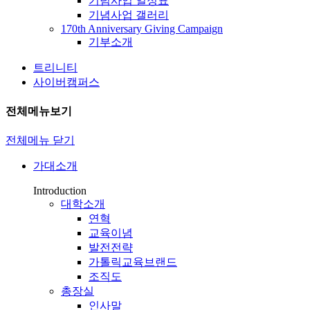
기념사업 일정표
기념사업 갤러리
170th Anniversary Giving Campaign
기부소개
트리니티
사이버캠퍼스
전체메뉴보기
전체메뉴 닫기
가대소개
Introduction
대학소개
연혁
교육이념
발전전략
가톨릭교육브랜드
조직도
총장실
인사말