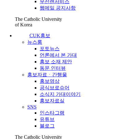
무선랜서비스
웹메일 공지사항
The Catholic University
of Korea
CUK홍보
뉴스룸
포토뉴스
언론에서 본 가대
홍보 소재 제안
동문 인터뷰
홍보자료ㆍ간행물
홍보영상
공식브로슈어
소식지 가대이야기
홍보자료실
SNS
인스타그램
유튜브
블로그
The Catholic University