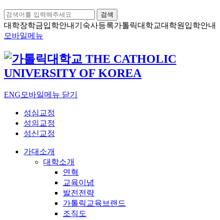
검색
대학장학금
입학안내
기숙사등록
가톨릭대학교
대학원입학안내
모바일메뉴
ENG
모바일메뉴 닫기
성심교정
성의교정
성신교정
가대소개
대학소개
연혁
교육이념
발전전략
가톨릭교육브랜드
조직도