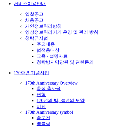
서비스이용안내
입찰공고
채용공고
개인정보처리방침
영상정보처리기기 운영 및 관리 방침
청탁금지법
주요내용
법적용대상
교육 · 설명자료
청탁방지담당관 및 관련문의
170주년 기념사업
170th Anniversary Overview
총장 축사글
연혁
170년의 빛, 30년의 도약
비전
170th Anniversary symbol
슬로건
엠블럼