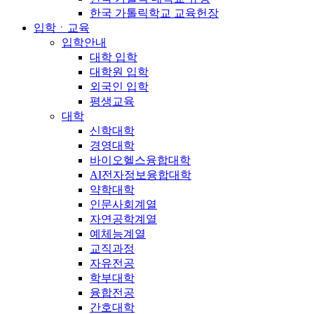
한국 가톨릭학교 교육헌장
입학ㆍ교육
입학안내
대학 입학
대학원 입학
외국인 입학
평생교육
대학
신학대학
경영대학
바이오헬스융합대학
AI전자정보융합대학
약학대학
인문사회계열
자연공학계열
예체능계열
교직과정
자유전공
학부대학
융합전공
간호대학