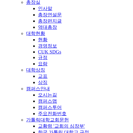
총장실
인사말
총장연설문
총장편지글
역대총장
대학현황
현황
경영정보
CUK SDGs
규정
요람
대학상징
교표
상징
캠퍼스안내
오시는길
캠퍼스맵
캠퍼스투어
주요전화번호
가톨릭대학교회문헌
교황령 '교회의 심장부'
한국 가톨릭 대학교 규정