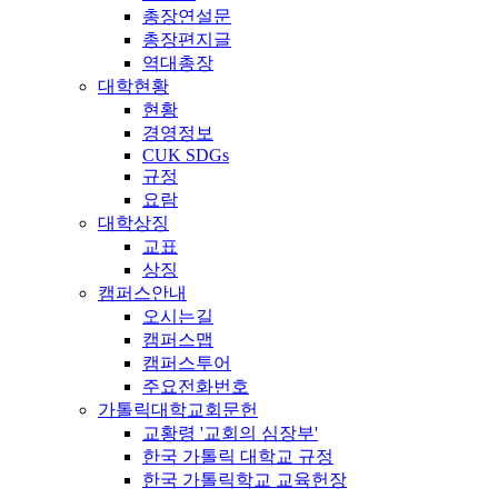
총장연설문
총장편지글
역대총장
대학현황
현황
경영정보
CUK SDGs
규정
요람
대학상징
교표
상징
캠퍼스안내
오시는길
캠퍼스맵
캠퍼스투어
주요전화번호
가톨릭대학교회문헌
교황령 '교회의 심장부'
한국 가톨릭 대학교 규정
한국 가톨릭학교 교육헌장