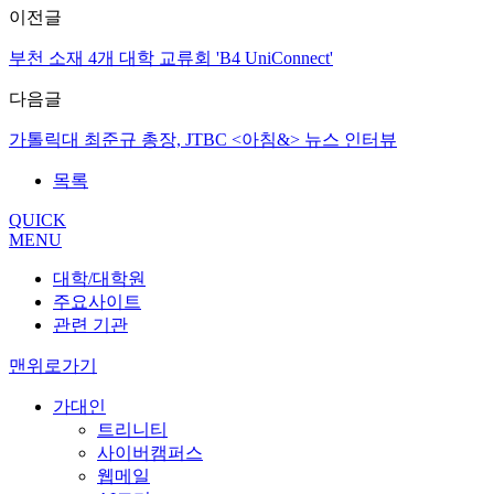
이전글
부천 소재 4개 대학 교류회 'B4 UniConnect'
다음글
가톨릭대 최준규 총장, JTBC <아침&> 뉴스 인터뷰
목록
QUICK
MENU
대학/대학원
주요사이트
관련 기관
맨위로가기
가대인
트리니티
사이버캠퍼스
웹메일