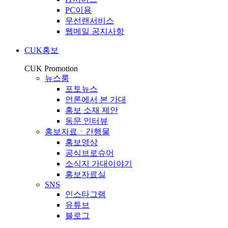
PC이용
무선랜서비스
웹메일 공지사항
CUK홍보
CUK Promotion
뉴스룸
포토뉴스
언론에서 본 가대
홍보 소재 제안
동문 인터뷰
홍보자료ㆍ간행물
홍보영상
공식브로슈어
소식지 가대이야기
홍보자료실
SNS
인스타그램
유튜브
블로그