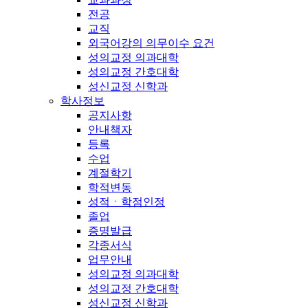
전공
교직
외국어강의 의무이수 요건
성의교정 의과대학
성의교정 간호대학
성신교정 신학과
학사정보
공지사항
안내책자
등록
수업
계절학기
학적변동
성적ㆍ학점인정
졸업
증명발급
각종서식
업무안내
성의교정 의과대학
성의교정 간호대학
성신교정 신학과