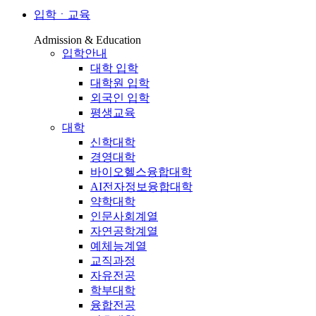
입학ㆍ교육
Admission & Education
입학안내
대학 입학
대학원 입학
외국인 입학
평생교육
대학
신학대학
경영대학
바이오헬스융합대학
AI전자정보융합대학
약학대학
인문사회계열
자연공학계열
예체능계열
교직과정
자유전공
학부대학
융합전공