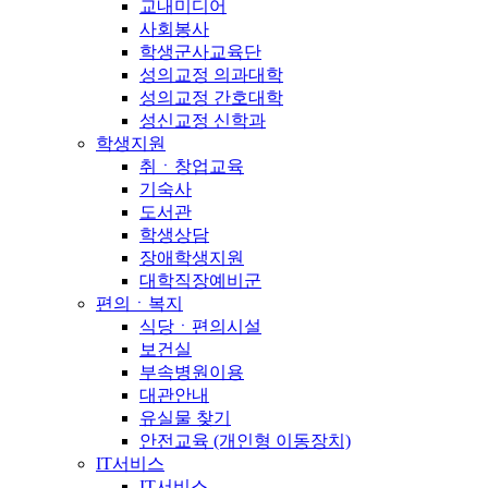
교내미디어
사회봉사
학생군사교육단
성의교정 의과대학
성의교정 간호대학
성신교정 신학과
학생지원
취ㆍ창업교육
기숙사
도서관
학생상담
장애학생지원
대학직장예비군
편의ㆍ복지
식당ㆍ편의시설
보건실
부속병원이용
대관안내
유실물 찾기
안전교육 (개인형 이동장치)
IT서비스
IT서비스