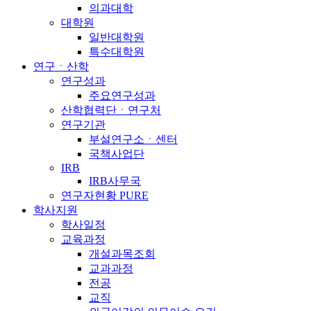
의과대학
대학원
일반대학원
특수대학원
연구ㆍ산학
연구성과
주요연구성과
산학협력단ㆍ연구처
연구기관
부설연구소ㆍ센터
국책사업단
IRB
IRB사무국
연구자현황 PURE
학사지원
학사일정
교육과정
개설과목조회
교과과정
전공
교직