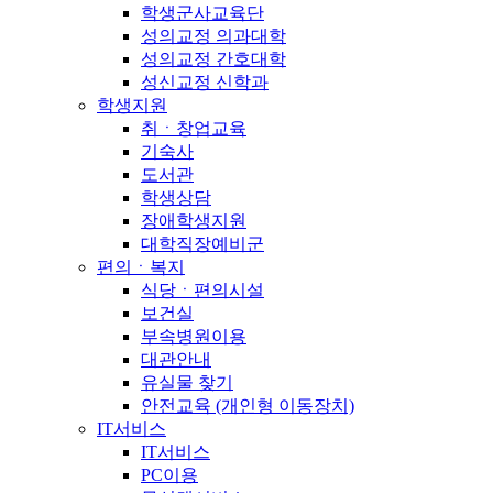
학생군사교육단
성의교정 의과대학
성의교정 간호대학
성신교정 신학과
학생지원
취ㆍ창업교육
기숙사
도서관
학생상담
장애학생지원
대학직장예비군
편의ㆍ복지
식당ㆍ편의시설
보건실
부속병원이용
대관안내
유실물 찾기
안전교육 (개인형 이동장치)
IT서비스
IT서비스
PC이용