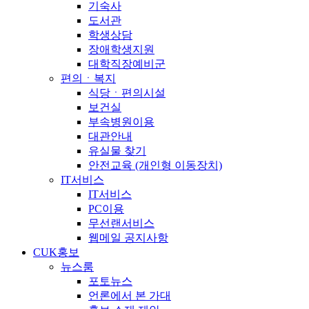
기숙사
도서관
학생상담
장애학생지원
대학직장예비군
편의ㆍ복지
식당ㆍ편의시설
보건실
부속병원이용
대관안내
유실물 찾기
안전교육 (개인형 이동장치)
IT서비스
IT서비스
PC이용
무선랜서비스
웹메일 공지사항
CUK홍보
뉴스룸
포토뉴스
언론에서 본 가대