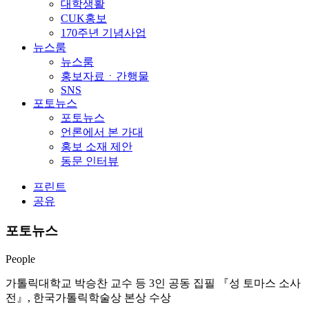
대학생활
CUK홍보
170주년 기념사업
뉴스룸
뉴스룸
홍보자료ㆍ간행물
SNS
포토뉴스
포토뉴스
언론에서 본 가대
홍보 소재 제안
동문 인터뷰
프린트
공유
포토뉴스
People
가톨릭대학교 박승찬 교수 등 3인 공동 집필 『성 토마스 소사
전』, 한국가톨릭학술상 본상 수상