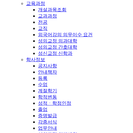
교육과정
개설과목조회
교과과정
전공
교직
외국어강의 의무이수 요건
성의교정 의과대학
성의교정 간호대학
성신교정 신학과
학사정보
공지사항
안내책자
등록
수업
계절학기
학적변동
성적ㆍ학점인정
졸업
증명발급
각종서식
업무안내