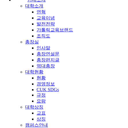
대학소개
연혁
교육이념
발전전략
가톨릭교육브랜드
조직도
총장실
인사말
총장연설문
총장편지글
역대총장
대학현황
현황
경영정보
CUK SDGs
규정
요람
대학상징
교표
상징
캠퍼스안내