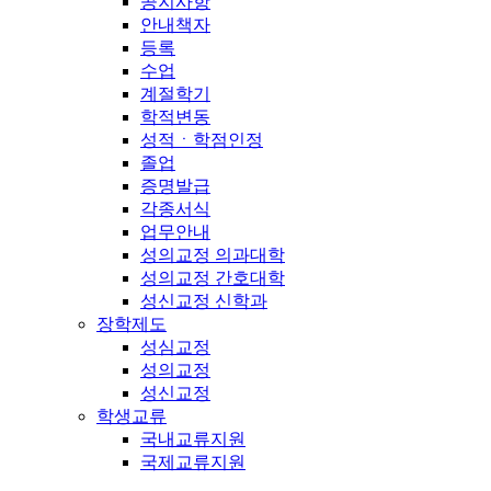
공지사항
안내책자
등록
수업
계절학기
학적변동
성적ㆍ학점인정
졸업
증명발급
각종서식
업무안내
성의교정 의과대학
성의교정 간호대학
성신교정 신학과
장학제도
성심교정
성의교정
성신교정
학생교류
국내교류지원
국제교류지원