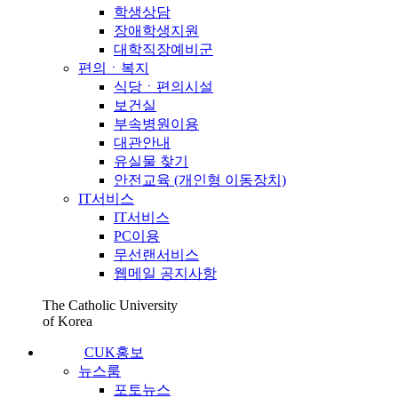
학생상담
장애학생지원
대학직장예비군
편의ㆍ복지
식당ㆍ편의시설
보건실
부속병원이용
대관안내
유실물 찾기
안전교육 (개인형 이동장치)
IT서비스
IT서비스
PC이용
무선랜서비스
웹메일 공지사항
The Catholic University
of Korea
CUK홍보
뉴스룸
포토뉴스