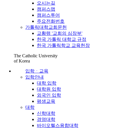
오시는길
캠퍼스맵
캠퍼스투어
주요전화번호
가톨릭대학교회문헌
교황령 '교회의 심장부'
한국 가톨릭 대학교 규정
한국 가톨릭학교 교육헌장
The Catholic University
of Korea
입학ㆍ교육
입학안내
대학 입학
대학원 입학
외국인 입학
평생교육
대학
신학대학
경영대학
바이오헬스융합대학