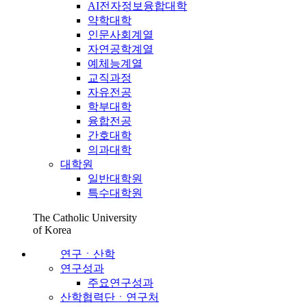
AI전자정보융합대학
약학대학
인문사회계열
자연공학계열
예체능계열
교직과정
자유전공
학부대학
융합전공
간호대학
의과대학
대학원
일반대학원
특수대학원
The Catholic University
of Korea
연구ㆍ산학
연구성과
주요연구성과
산학협력단ㆍ연구처