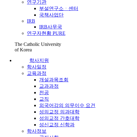
연구기관
부설연구소ㆍ센터
국책사업단
IRB
IRB사무국
연구자현황 PURE
The Catholic University
of Korea
학사지원
학사일정
교육과정
개설과목조회
교과과정
전공
교직
외국어강의 의무이수 요건
성의교정 의과대학
성의교정 간호대학
성신교정 신학과
학사정보