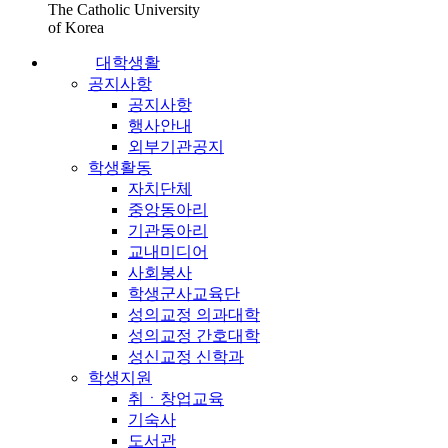
The Catholic University
of Korea
대학생활
공지사항
공지사항
행사안내
외부기관공지
학생활동
자치단체
중앙동아리
기관동아리
교내미디어
사회봉사
학생군사교육단
성의교정 의과대학
성의교정 간호대학
성신교정 신학과
학생지원
취ㆍ창업교육
기숙사
도서관