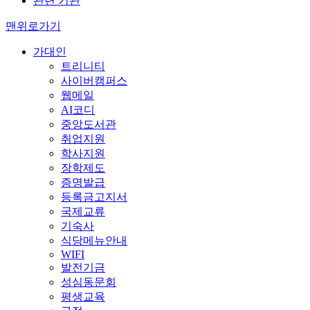
관련 기관
맨위로가기
가대인
트리니티
사이버캠퍼스
웹메일
AI코디
중앙도서관
취업지원
학사지원
장학제도
증명발급
등록금고지서
국제교류
기숙사
식당메뉴안내
WIFI
발전기금
성심동문회
평생교육