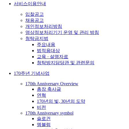
서비스이용안내
입찰공고
채용공고
개인정보처리방침
영상정보처리기기 운영 및 관리 방침
청탁금지법
주요내용
법적용대상
교육 · 설명자료
청탁방지담당관 및 관련문의
170주년 기념사업
170th Anniversary Overview
총장 축사글
연혁
170년의 빛, 30년의 도약
비전
170th Anniversary symbol
슬로건
엠블럼