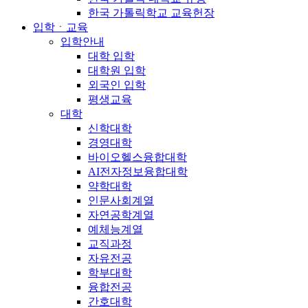
한국 가톨릭학교 교육헌장
입학ㆍ교육
입학안내
대학 입학
대학원 입학
외국인 입학
평생교육
대학
신학대학
경영대학
바이오헬스융합대학
AI전자정보융합대학
약학대학
인문사회계열
자연공학계열
예체능계열
교직과정
자유전공
학부대학
융합전공
간호대학