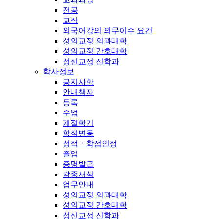
전공
교직
외국어강의 의무이수 요건
성의교정 의과대학
성의교정 간호대학
성신교정 신학과
학사정보
공지사항
안내책자
등록
수업
계절학기
학적변동
성적ㆍ학점인정
졸업
증명발급
각종서식
업무안내
성의교정 의과대학
성의교정 간호대학
성신교정 신학과