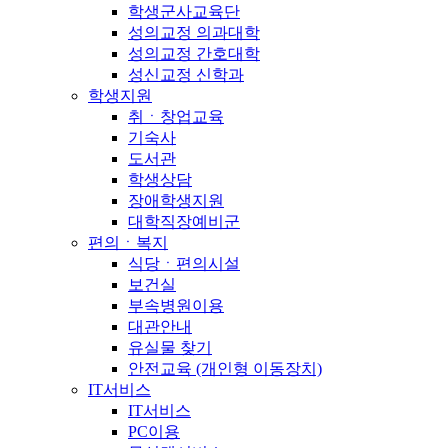
학생군사교육단
성의교정 의과대학
성의교정 간호대학
성신교정 신학과
학생지원
취ㆍ창업교육
기숙사
도서관
학생상담
장애학생지원
대학직장예비군
편의ㆍ복지
식당ㆍ편의시설
보건실
부속병원이용
대관안내
유실물 찾기
안전교육 (개인형 이동장치)
IT서비스
IT서비스
PC이용