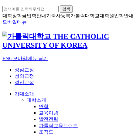
검색
대학장학금
입학안내
기숙사등록
가톨릭대학교
대학원입학안내
모바일메뉴
ENG
모바일메뉴 닫기
성심교정
성의교정
성신교정
가대소개
대학소개
연혁
교육이념
발전전략
가톨릭교육브랜드
조직도