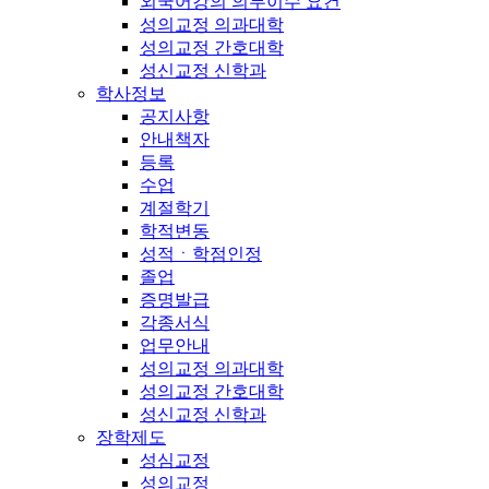
외국어강의 의무이수 요건
성의교정 의과대학
성의교정 간호대학
성신교정 신학과
학사정보
공지사항
안내책자
등록
수업
계절학기
학적변동
성적ㆍ학점인정
졸업
증명발급
각종서식
업무안내
성의교정 의과대학
성의교정 간호대학
성신교정 신학과
장학제도
성심교정
성의교정