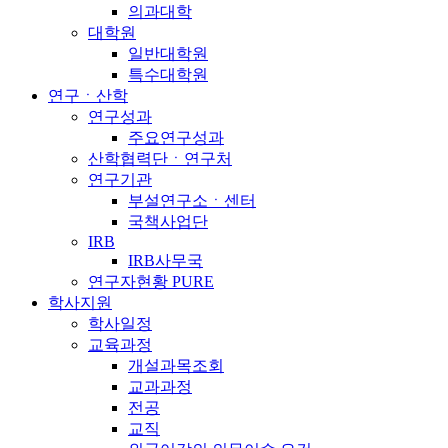
의과대학
대학원
일반대학원
특수대학원
연구ㆍ산학
연구성과
주요연구성과
산학협력단ㆍ연구처
연구기관
부설연구소ㆍ센터
국책사업단
IRB
IRB사무국
연구자현황 PURE
학사지원
학사일정
교육과정
개설과목조회
교과과정
전공
교직