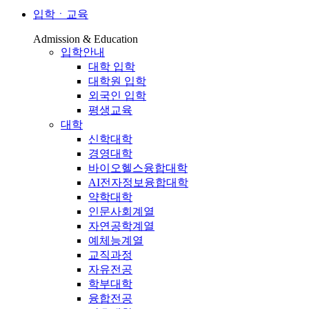
입학ㆍ교육
Admission & Education
입학안내
대학 입학
대학원 입학
외국인 입학
평생교육
대학
신학대학
경영대학
바이오헬스융합대학
AI전자정보융합대학
약학대학
인문사회계열
자연공학계열
예체능계열
교직과정
자유전공
학부대학
융합전공