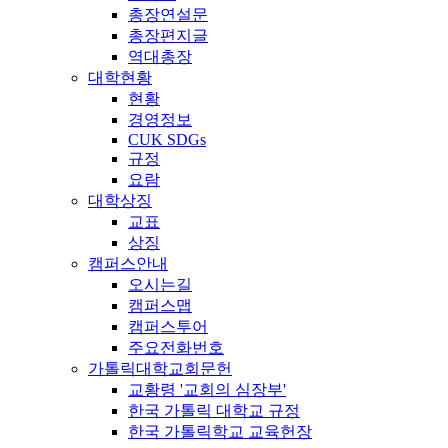
총장연설문
총장편지글
역대총장
대학현황
현황
경영정보
CUK SDGs
규정
요람
대학상징
교표
상징
캠퍼스안내
오시는길
캠퍼스맵
캠퍼스투어
주요전화번호
가톨릭대학교회문헌
교황령 '교회의 심장부'
한국 가톨릭 대학교 규정
한국 가톨릭학교 교육헌장