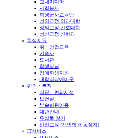
교내미디어
사회봉사
학생군사교육단
성의교정 의과대학
성의교정 간호대학
성신교정 신학과
학생지원
취ㆍ창업교육
기숙사
도서관
학생상담
장애학생지원
대학직장예비군
편의ㆍ복지
식당ㆍ편의시설
보건실
부속병원이용
대관안내
유실물 찾기
안전교육 (개인형 이동장치)
IT서비스
IT서비스