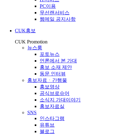
PC이용
무선랜서비스
웹메일 공지사항
CUK홍보
CUK Promotion
뉴스룸
포토뉴스
언론에서 본 가대
홍보 소재 제안
동문 인터뷰
홍보자료ㆍ간행물
홍보영상
공식브로슈어
소식지 가대이야기
홍보자료실
SNS
인스타그램
유튜브
블로그