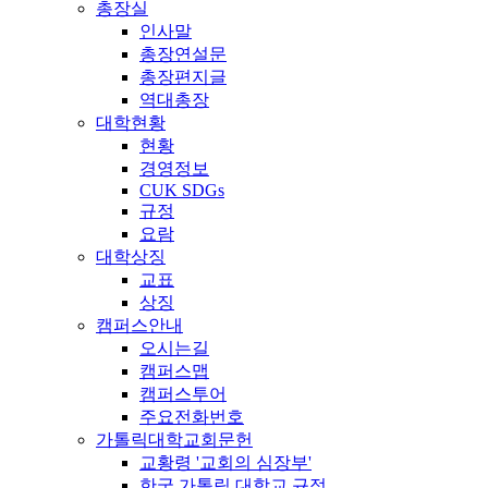
총장실
인사말
총장연설문
총장편지글
역대총장
대학현황
현황
경영정보
CUK SDGs
규정
요람
대학상징
교표
상징
캠퍼스안내
오시는길
캠퍼스맵
캠퍼스투어
주요전화번호
가톨릭대학교회문헌
교황령 '교회의 심장부'
한국 가톨릭 대학교 규정