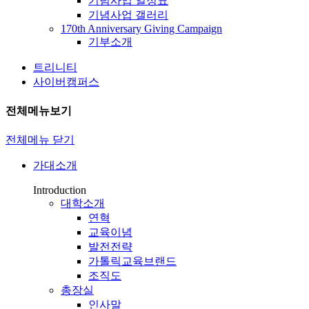
기념사업 일정표
기념사업 갤러리
170th Anniversary Giving Campaign
기부소개
트리니티
사이버캠퍼스
전체메뉴보기
전체메뉴 닫기
가대소개
Introduction
대학소개
연혁
교육이념
발전전략
가톨릭교육브랜드
조직도
총장실
인사말