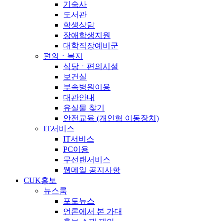
기숙사
도서관
학생상담
장애학생지원
대학직장예비군
편의ㆍ복지
식당ㆍ편의시설
보건실
부속병원이용
대관안내
유실물 찾기
안전교육 (개인형 이동장치)
IT서비스
IT서비스
PC이용
무선랜서비스
웹메일 공지사항
CUK홍보
뉴스룸
포토뉴스
언론에서 본 가대