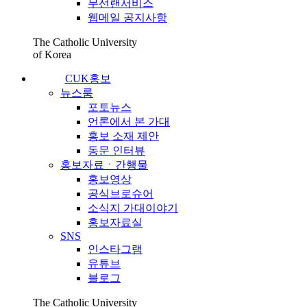
무선랜서비스
웹메일 공지사항
The Catholic University
of Korea
CUK홍보
뉴스룸
포토뉴스
언론에서 본 가대
홍보 소재 제안
동문 인터뷰
홍보자료ㆍ간행물
홍보영상
공식브로슈어
소식지 가대이야기
홍보자료실
SNS
인스타그램
유튜브
블로그
The Catholic University