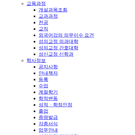
교육과정
개설과목조회
교과과정
전공
교직
외국어강의 의무이수 요건
성의교정 의과대학
성의교정 간호대학
성신교정 신학과
학사정보
공지사항
안내책자
등록
수업
계절학기
학적변동
성적ㆍ학점인정
졸업
증명발급
각종서식
업무안내