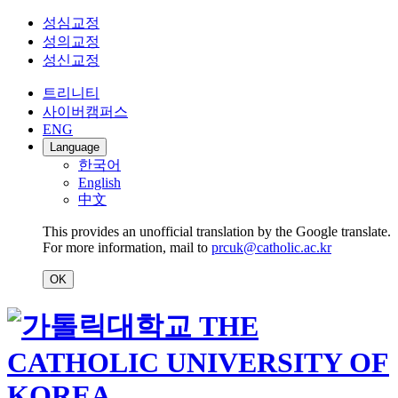
성심교정
성의교정
성신교정
트리니티
사이버캠퍼스
ENG
Language
한국어
English
中文
This provides an unofficial translation by the Google translate.
For more information, mail to
prcuk@catholic.ac.kr
OK