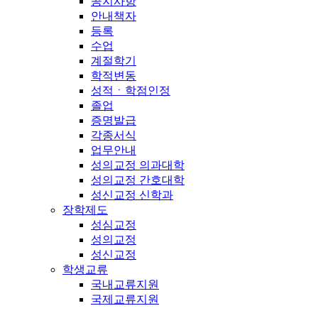
공지사항
안내책자
등록
수업
계절학기
학적변동
성적ㆍ학점인정
졸업
증명발급
각종서식
업무안내
성의교정 의과대학
성의교정 간호대학
성신교정 신학과
장학제도
성심교정
성의교정
성신교정
학생교류
국내교류지원
국제교류지원