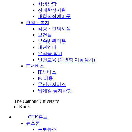
학생상담
장애학생지원
대학직장예비군
편의ㆍ복지
식당ㆍ편의시설
보건실
부속병원이용
대관안내
유실물 찾기
안전교육 (개인형 이동장치)
IT서비스
IT서비스
PC이용
무선랜서비스
웹메일 공지사항
The Catholic University
of Korea
CUK홍보
뉴스룸
포토뉴스