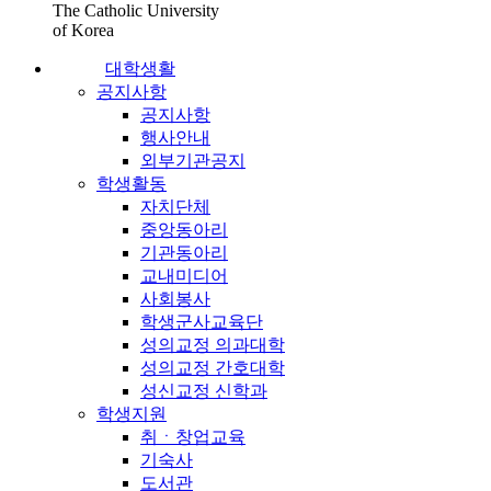
The Catholic University
of Korea
대학생활
공지사항
공지사항
행사안내
외부기관공지
학생활동
자치단체
중앙동아리
기관동아리
교내미디어
사회봉사
학생군사교육단
성의교정 의과대학
성의교정 간호대학
성신교정 신학과
학생지원
취ㆍ창업교육
기숙사
도서관