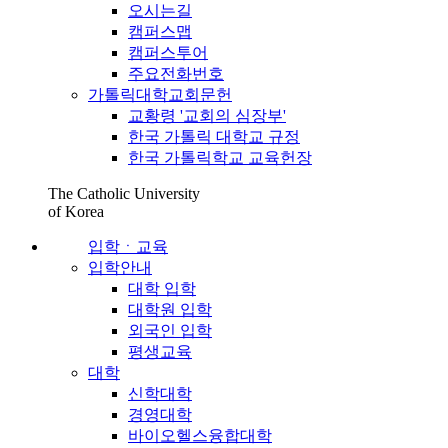
오시는길
캠퍼스맵
캠퍼스투어
주요전화번호
가톨릭대학교회문헌
교황령 '교회의 심장부'
한국 가톨릭 대학교 규정
한국 가톨릭학교 교육헌장
The Catholic University
of Korea
입학ㆍ교육
입학안내
대학 입학
대학원 입학
외국인 입학
평생교육
대학
신학대학
경영대학
바이오헬스융합대학