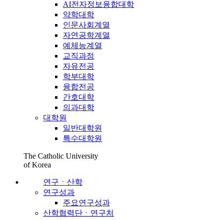
AI전자정보융합대학
약학대학
인문사회계열
자연공학계열
예체능계열
교직과정
자유전공
학부대학
융합전공
간호대학
의과대학
대학원
일반대학원
특수대학원
The Catholic University
of Korea
연구ㆍ산학
연구성과
주요연구성과
산학협력단ㆍ연구처