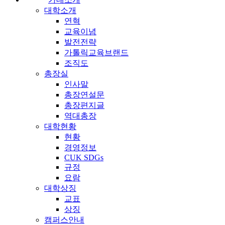
대학소개
연혁
교육이념
발전전략
가톨릭교육브랜드
조직도
총장실
인사말
총장연설문
총장편지글
역대총장
대학현황
현황
경영정보
CUK SDGs
규정
요람
대학상징
교표
상징
캠퍼스안내