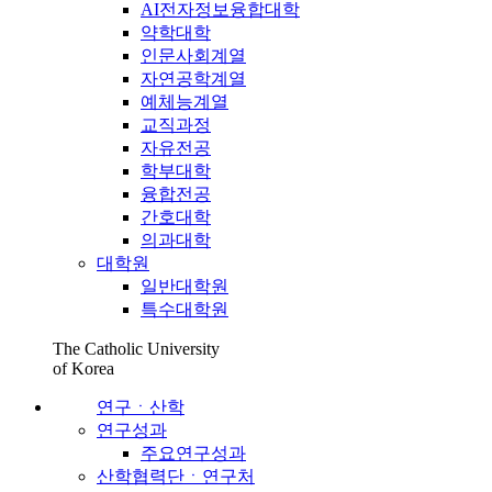
AI전자정보융합대학
약학대학
인문사회계열
자연공학계열
예체능계열
교직과정
자유전공
학부대학
융합전공
간호대학
의과대학
대학원
일반대학원
특수대학원
The Catholic University
of Korea
연구ㆍ산학
연구성과
주요연구성과
산학협력단ㆍ연구처