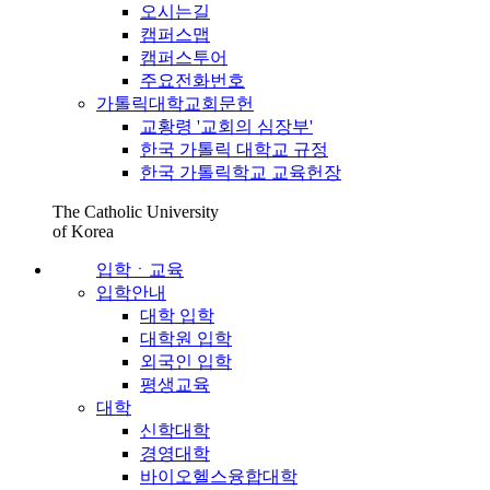
오시는길
캠퍼스맵
캠퍼스투어
주요전화번호
가톨릭대학교회문헌
교황령 '교회의 심장부'
한국 가톨릭 대학교 규정
한국 가톨릭학교 교육헌장
The Catholic University
of Korea
입학ㆍ교육
입학안내
대학 입학
대학원 입학
외국인 입학
평생교육
대학
신학대학
경영대학
바이오헬스융합대학