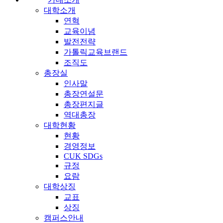
대학소개
연혁
교육이념
발전전략
가톨릭교육브랜드
조직도
총장실
인사말
총장연설문
총장편지글
역대총장
대학현황
현황
경영정보
CUK SDGs
규정
요람
대학상징
교표
상징
캠퍼스안내