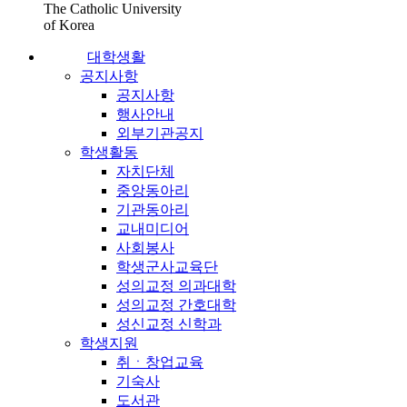
The Catholic University
of Korea
대학생활
공지사항
공지사항
행사안내
외부기관공지
학생활동
자치단체
중앙동아리
기관동아리
교내미디어
사회봉사
학생군사교육단
성의교정 의과대학
성의교정 간호대학
성신교정 신학과
학생지원
취ㆍ창업교육
기숙사
도서관