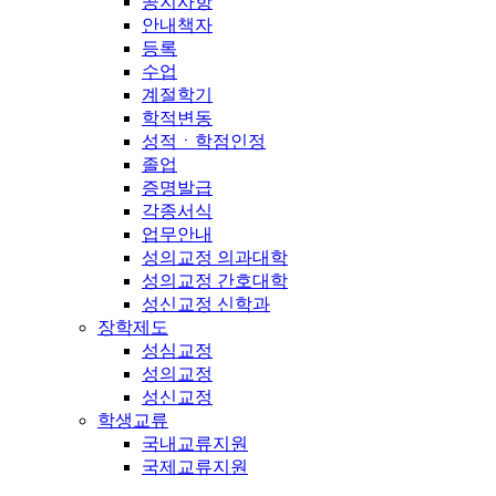
공지사항
안내책자
등록
수업
계절학기
학적변동
성적ㆍ학점인정
졸업
증명발급
각종서식
업무안내
성의교정 의과대학
성의교정 간호대학
성신교정 신학과
장학제도
성심교정
성의교정
성신교정
학생교류
국내교류지원
국제교류지원