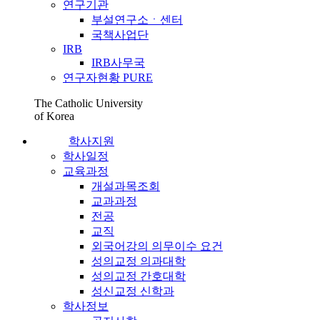
연구기관
부설연구소ㆍ센터
국책사업단
IRB
IRB사무국
연구자현황 PURE
The Catholic University
of Korea
학사지원
학사일정
교육과정
개설과목조회
교과과정
전공
교직
외국어강의 의무이수 요건
성의교정 의과대학
성의교정 간호대학
성신교정 신학과
학사정보