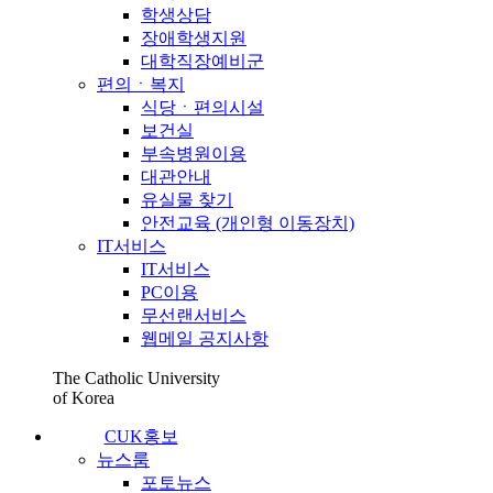
학생상담
장애학생지원
대학직장예비군
편의ㆍ복지
식당ㆍ편의시설
보건실
부속병원이용
대관안내
유실물 찾기
안전교육 (개인형 이동장치)
IT서비스
IT서비스
PC이용
무선랜서비스
웹메일 공지사항
The Catholic University
of Korea
CUK홍보
뉴스룸
포토뉴스