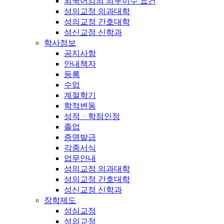
외국어강의 의무이수 요건
성의교정 의과대학
성의교정 간호대학
성신교정 신학과
학사정보
공지사항
안내책자
등록
수업
계절학기
학적변동
성적ㆍ학점인정
졸업
증명발급
각종서식
업무안내
성의교정 의과대학
성의교정 간호대학
성신교정 신학과
장학제도
성심교정
성의교정