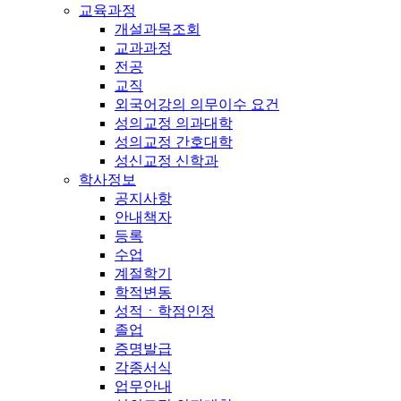
교육과정
개설과목조회
교과과정
전공
교직
외국어강의 의무이수 요건
성의교정 의과대학
성의교정 간호대학
성신교정 신학과
학사정보
공지사항
안내책자
등록
수업
계절학기
학적변동
성적ㆍ학점인정
졸업
증명발급
각종서식
업무안내