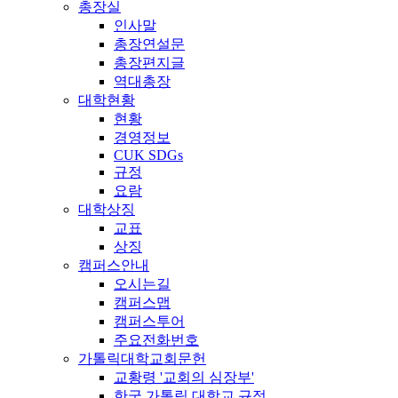
총장실
인사말
총장연설문
총장편지글
역대총장
대학현황
현황
경영정보
CUK SDGs
규정
요람
대학상징
교표
상징
캠퍼스안내
오시는길
캠퍼스맵
캠퍼스투어
주요전화번호
가톨릭대학교회문헌
교황령 '교회의 심장부'
한국 가톨릭 대학교 규정