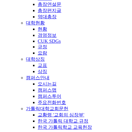
총장연설문
총장편지글
역대총장
대학현황
현황
경영정보
CUK SDGs
규정
요람
대학상징
교표
상징
캠퍼스안내
오시는길
캠퍼스맵
캠퍼스투어
주요전화번호
가톨릭대학교회문헌
교황령 '교회의 심장부'
한국 가톨릭 대학교 규정
한국 가톨릭학교 교육헌장