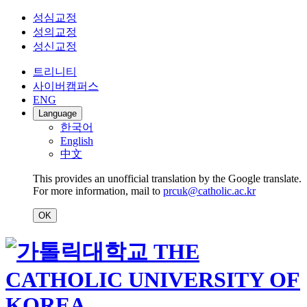
성심교정
성의교정
성신교정
트리니티
사이버캠퍼스
ENG
Language
한국어
English
中文
This provides an unofficial translation by the Google translate.
For more information, mail to
prcuk@catholic.ac.kr
OK