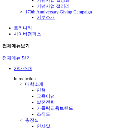
기념사업 일정표
기념사업 갤러리
170th Anniversary Giving Campaign
기부소개
트리니티
사이버캠퍼스
전체메뉴보기
전체메뉴 닫기
가대소개
Introduction
대학소개
연혁
교육이념
발전전략
가톨릭교육브랜드
조직도
총장실
인사말