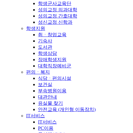
학생군사교육단
성의교정 의과대학
성의교정 간호대학
성신교정 신학과
학생지원
취ㆍ창업교육
기숙사
도서관
학생상담
장애학생지원
대학직장예비군
편의ㆍ복지
식당ㆍ편의시설
보건실
부속병원이용
대관안내
유실물 찾기
안전교육 (개인형 이동장치)
IT서비스
IT서비스
PC이용