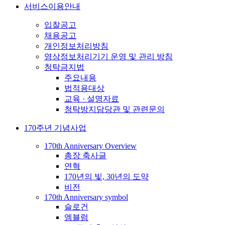
서비스이용안내
입찰공고
채용공고
개인정보처리방침
영상정보처리기기 운영 및 관리 방침
청탁금지법
주요내용
법적용대상
교육 · 설명자료
청탁방지담당관 및 관련문의
170주년 기념사업
170th Anniversary Overview
총장 축사글
연혁
170년의 빛, 30년의 도약
비전
170th Anniversary symbol
슬로건
엠블럼