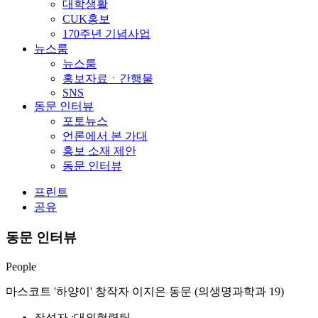
대학생활
CUK홍보
170주년 기념사업
뉴스룸
뉴스룸
홍보자료ㆍ간행물
SNS
동문 인터뷰
포토뉴스
언론에서 본 가대
홍보 소재 제안
동문 인터뷰
프린트
공유
동문 인터뷰
People
마스코트 '하양이' 창작자 이지은 동문 (의생명과학과 19)
작성자 :
대외협력팀