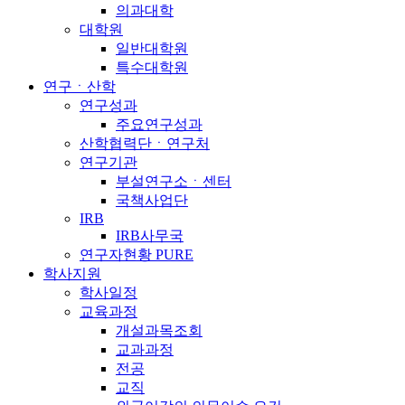
의과대학
대학원
일반대학원
특수대학원
연구ㆍ산학
연구성과
주요연구성과
산학협력단ㆍ연구처
연구기관
부설연구소ㆍ센터
국책사업단
IRB
IRB사무국
연구자현황 PURE
학사지원
학사일정
교육과정
개설과목조회
교과과정
전공
교직