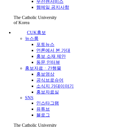
무선랜서비스
웹메일 공지사항
The Catholic University
of Korea
CUK홍보
뉴스룸
포토뉴스
언론에서 본 가대
홍보 소재 제안
동문 인터뷰
홍보자료ㆍ간행물
홍보영상
공식브로슈어
소식지 가대이야기
홍보자료실
SNS
인스타그램
유튜브
블로그
The Catholic University