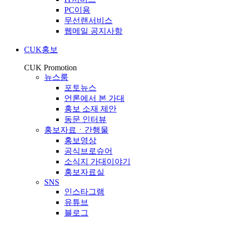
PC이용
무선랜서비스
웹메일 공지사항
CUK홍보
CUK Promotion
뉴스룸
포토뉴스
언론에서 본 가대
홍보 소재 제안
동문 인터뷰
홍보자료ㆍ간행물
홍보영상
공식브로슈어
소식지 가대이야기
홍보자료실
SNS
인스타그램
유튜브
블로그