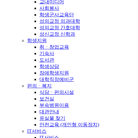
교내미디어
사회봉사
학생군사교육단
성의교정 의과대학
성의교정 간호대학
성신교정 신학과
학생지원
취ㆍ창업교육
기숙사
도서관
학생상담
장애학생지원
대학직장예비군
편의ㆍ복지
식당ㆍ편의시설
보건실
부속병원이용
대관안내
유실물 찾기
안전교육 (개인형 이동장치)
IT서비스
IT서비스