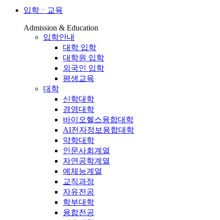
입학ㆍ교육
Admission & Education
입학안내
대학 입학
대학원 입학
외국인 입학
평생교육
대학
신학대학
경영대학
바이오헬스융합대학
AI전자정보융합대학
약학대학
인문사회계열
자연공학계열
예체능계열
교직과정
자유전공
학부대학
융합전공