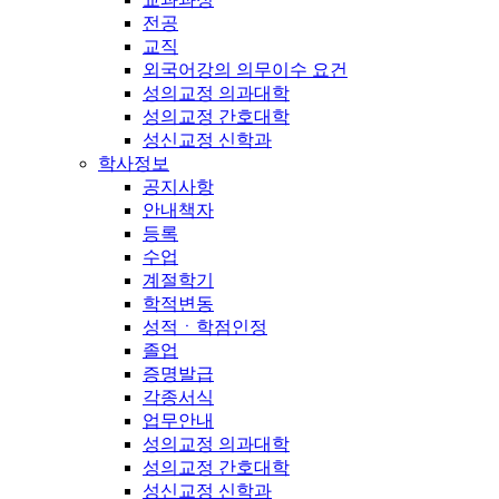
전공
교직
외국어강의 의무이수 요건
성의교정 의과대학
성의교정 간호대학
성신교정 신학과
학사정보
공지사항
안내책자
등록
수업
계절학기
학적변동
성적ㆍ학점인정
졸업
증명발급
각종서식
업무안내
성의교정 의과대학
성의교정 간호대학
성신교정 신학과