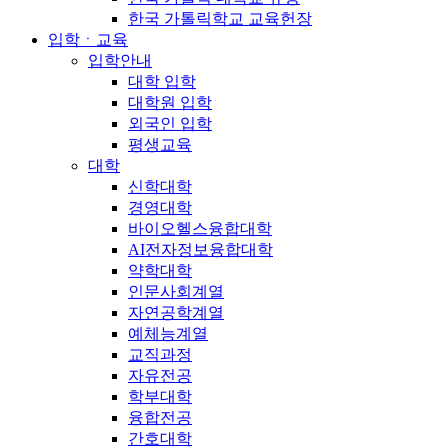
한국 가톨릭학교 교육헌장
입학ㆍ교육
입학안내
대학 입학
대학원 입학
외국인 입학
평생교육
대학
신학대학
경영대학
바이오헬스융합대학
AI전자정보융합대학
약학대학
인문사회계열
자연공학계열
예체능계열
교직과정
자유전공
학부대학
융합전공
간호대학