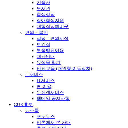
기숙사
도서관
학생상담
장애학생지원
대학직장예비군
편의ㆍ복지
식당ㆍ편의시설
보건실
부속병원이용
대관안내
유실물 찾기
안전교육 (개인형 이동장치)
IT서비스
IT서비스
PC이용
무선랜서비스
웹메일 공지사항
CUK홍보
뉴스룸
포토뉴스
언론에서 본 가대