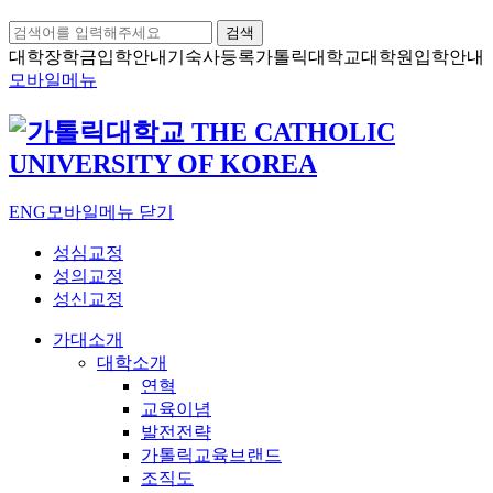
검색
대학장학금
입학안내
기숙사등록
가톨릭대학교
대학원입학안내
모바일메뉴
ENG
모바일메뉴 닫기
성심교정
성의교정
성신교정
가대소개
대학소개
연혁
교육이념
발전전략
가톨릭교육브랜드
조직도