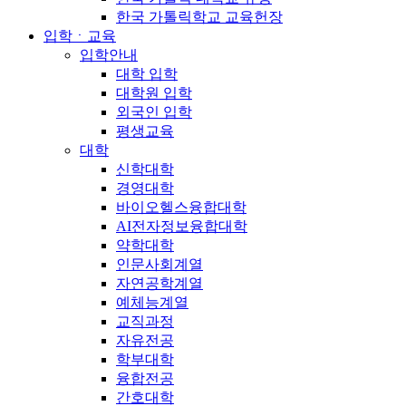
한국 가톨릭학교 교육헌장
입학ㆍ교육
입학안내
대학 입학
대학원 입학
외국인 입학
평생교육
대학
신학대학
경영대학
바이오헬스융합대학
AI전자정보융합대학
약학대학
인문사회계열
자연공학계열
예체능계열
교직과정
자유전공
학부대학
융합전공
간호대학