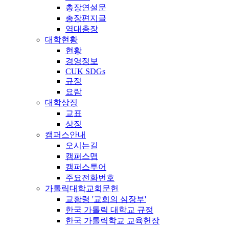
총장연설문
총장편지글
역대총장
대학현황
현황
경영정보
CUK SDGs
규정
요람
대학상징
교표
상징
캠퍼스안내
오시는길
캠퍼스맵
캠퍼스투어
주요전화번호
가톨릭대학교회문헌
교황령 '교회의 심장부'
한국 가톨릭 대학교 규정
한국 가톨릭학교 교육헌장