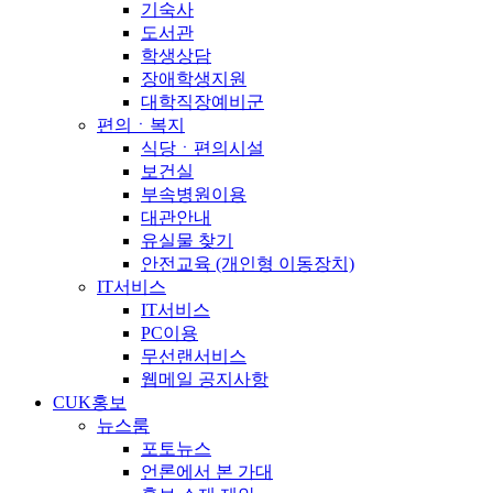
기숙사
도서관
학생상담
장애학생지원
대학직장예비군
편의ㆍ복지
식당ㆍ편의시설
보건실
부속병원이용
대관안내
유실물 찾기
안전교육 (개인형 이동장치)
IT서비스
IT서비스
PC이용
무선랜서비스
웹메일 공지사항
CUK홍보
뉴스룸
포토뉴스
언론에서 본 가대