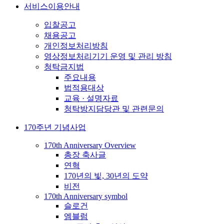
서비스이용안내
입찰공고
채용공고
개인정보처리방침
영상정보처리기기 운영 및 관리 방침
청탁금지법
주요내용
법적용대상
교육 · 설명자료
청탁방지담당관 및 관련문의
170주년 기념사업
170th Anniversary Overview
총장 축사글
연혁
170년의 빛, 30년의 도약
비전
170th Anniversary symbol
슬로건
엠블럼