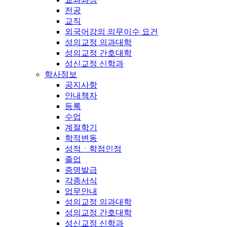
전공
교직
외국어강의 의무이수 요건
성의교정 의과대학
성의교정 간호대학
성신교정 신학과
학사정보
공지사항
안내책자
등록
수업
계절학기
학적변동
성적ㆍ학점인정
졸업
증명발급
각종서식
업무안내
성의교정 의과대학
성의교정 간호대학
성신교정 신학과