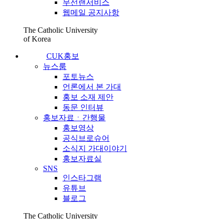
무선랜서비스
웹메일 공지사항
The Catholic University
of Korea
CUK홍보
뉴스룸
포토뉴스
언론에서 본 가대
홍보 소재 제안
동문 인터뷰
홍보자료ㆍ간행물
홍보영상
공식브로슈어
소식지 가대이야기
홍보자료실
SNS
인스타그램
유튜브
블로그
The Catholic University