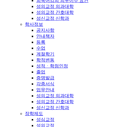
외국어강의 의무이수 요건
성의교정 의과대학
성의교정 간호대학
성신교정 신학과
학사정보
공지사항
안내책자
등록
수업
계절학기
학적변동
성적ㆍ학점인정
졸업
증명발급
각종서식
업무안내
성의교정 의과대학
성의교정 간호대학
성신교정 신학과
장학제도
성심교정
성의교정