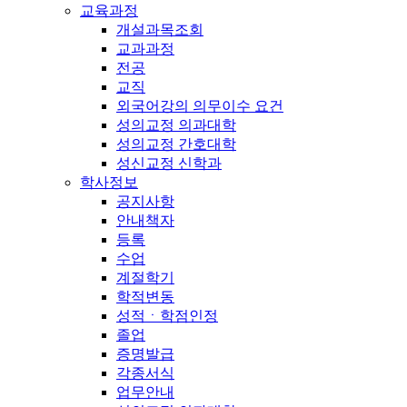
교육과정
개설과목조회
교과과정
전공
교직
외국어강의 의무이수 요건
성의교정 의과대학
성의교정 간호대학
성신교정 신학과
학사정보
공지사항
안내책자
등록
수업
계절학기
학적변동
성적ㆍ학점인정
졸업
증명발급
각종서식
업무안내