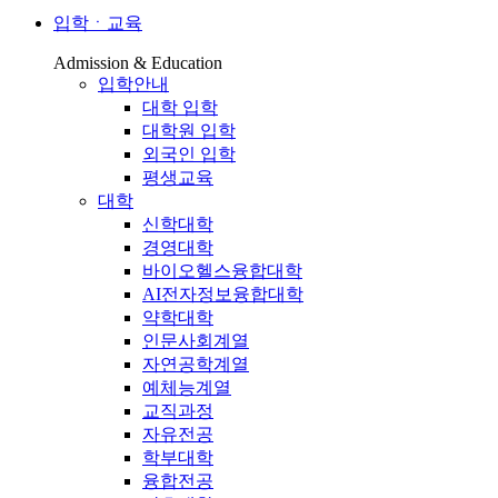
입학ㆍ교육
Admission & Education
입학안내
대학 입학
대학원 입학
외국인 입학
평생교육
대학
신학대학
경영대학
바이오헬스융합대학
AI전자정보융합대학
약학대학
인문사회계열
자연공학계열
예체능계열
교직과정
자유전공
학부대학
융합전공