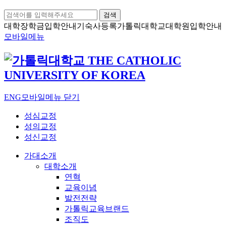
검색
대학장학금
입학안내
기숙사등록
가톨릭대학교
대학원입학안내
모바일메뉴
ENG
모바일메뉴 닫기
성심교정
성의교정
성신교정
가대소개
대학소개
연혁
교육이념
발전전략
가톨릭교육브랜드
조직도