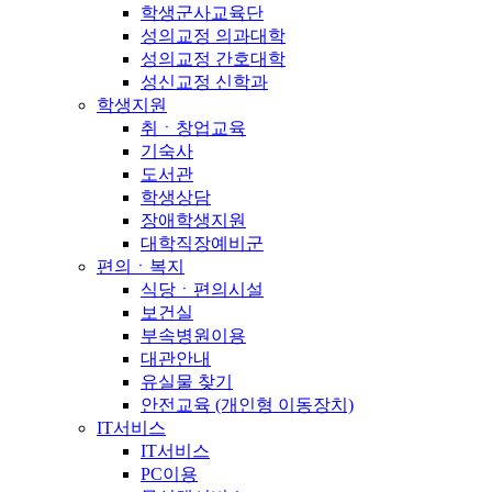
학생군사교육단
성의교정 의과대학
성의교정 간호대학
성신교정 신학과
학생지원
취ㆍ창업교육
기숙사
도서관
학생상담
장애학생지원
대학직장예비군
편의ㆍ복지
식당ㆍ편의시설
보건실
부속병원이용
대관안내
유실물 찾기
안전교육 (개인형 이동장치)
IT서비스
IT서비스
PC이용