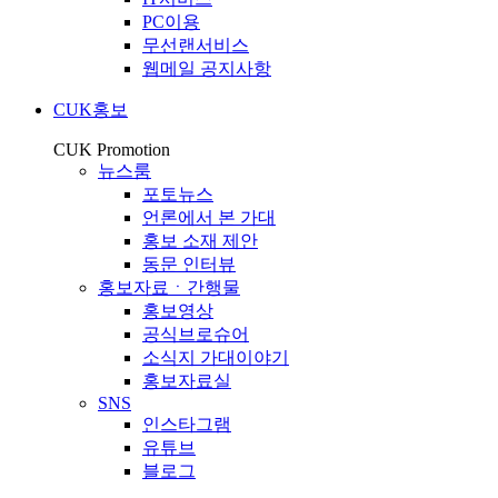
PC이용
무선랜서비스
웹메일 공지사항
CUK홍보
CUK Promotion
뉴스룸
포토뉴스
언론에서 본 가대
홍보 소재 제안
동문 인터뷰
홍보자료ㆍ간행물
홍보영상
공식브로슈어
소식지 가대이야기
홍보자료실
SNS
인스타그램
유튜브
블로그