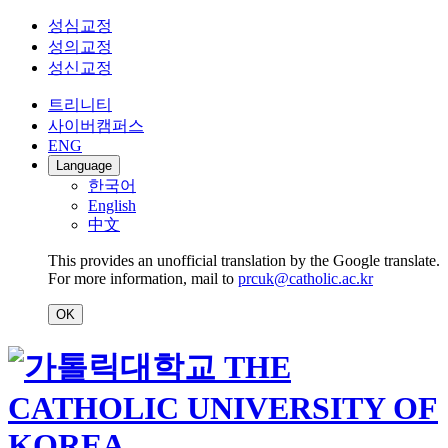
성심교정
성의교정
성신교정
트리니티
사이버캠퍼스
ENG
Language
한국어
English
中文
This provides an unofficial translation by the Google translate.
For more information, mail to
prcuk@catholic.ac.kr
OK