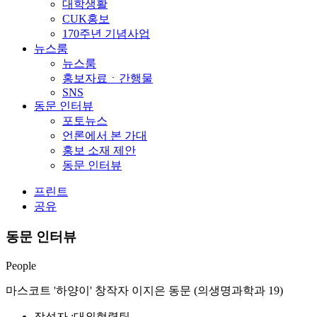
대학생활
CUK홍보
170주년 기념사업
뉴스룸
뉴스룸
홍보자료ㆍ간행물
SNS
동문 인터뷰
포토뉴스
언론에서 본 가대
홍보 소재 제안
동문 인터뷰
프린트
공유
동문 인터뷰
People
마스코트 '하양이' 창작자 이지은 동문 (의생명과학과 19)
작성자 :
대외협력팀