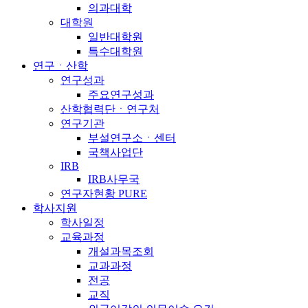
의과대학
대학원
일반대학원
특수대학원
연구ㆍ산학
연구성과
주요연구성과
산학협력단ㆍ연구처
연구기관
부설연구소ㆍ센터
국책사업단
IRB
IRB사무국
연구자현황 PURE
학사지원
학사일정
교육과정
개설과목조회
교과과정
전공
교직