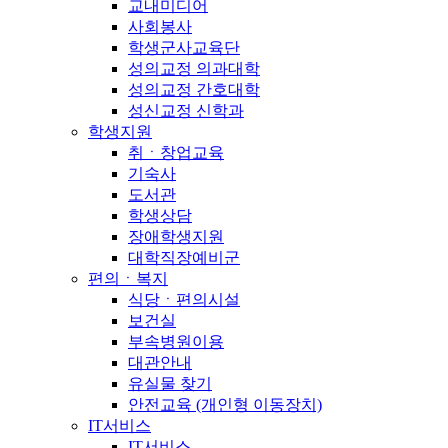
교내미디어
사회봉사
학생군사교육단
성의교정 의과대학
성의교정 간호대학
성신교정 신학과
학생지원
취ㆍ창업교육
기숙사
도서관
학생상담
장애학생지원
대학직장예비군
편의ㆍ복지
식당ㆍ편의시설
보건실
부속병원이용
대관안내
유실물 찾기
안전교육 (개인형 이동장치)
IT서비스
IT서비스