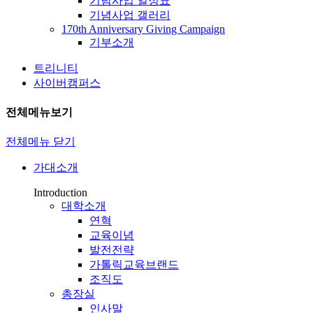
기념사업 일정표
기념사업 갤러리
170th Anniversary Giving Campaign
기부소개
트리니티
사이버캠퍼스
전체메뉴보기
전체메뉴 닫기
가대소개
Introduction
대학소개
연혁
교육이념
발전전략
가톨릭교육브랜드
조직도
총장실
인사말