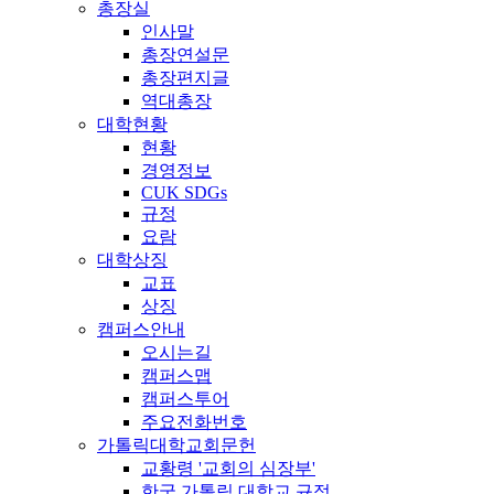
총장실
인사말
총장연설문
총장편지글
역대총장
대학현황
현황
경영정보
CUK SDGs
규정
요람
대학상징
교표
상징
캠퍼스안내
오시는길
캠퍼스맵
캠퍼스투어
주요전화번호
가톨릭대학교회문헌
교황령 '교회의 심장부'
한국 가톨릭 대학교 규정