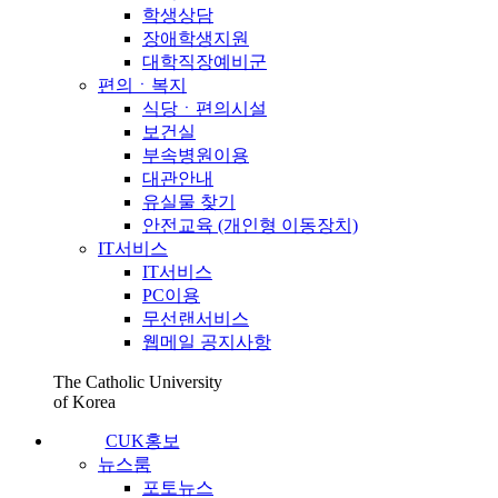
학생상담
장애학생지원
대학직장예비군
편의ㆍ복지
식당ㆍ편의시설
보건실
부속병원이용
대관안내
유실물 찾기
안전교육 (개인형 이동장치)
IT서비스
IT서비스
PC이용
무선랜서비스
웹메일 공지사항
The Catholic University
of Korea
CUK홍보
뉴스룸
포토뉴스