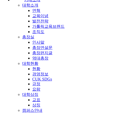
대학소개
연혁
교육이념
발전전략
가톨릭교육브랜드
조직도
총장실
인사말
총장연설문
총장편지글
역대총장
대학현황
현황
경영정보
CUK SDGs
규정
요람
대학상징
교표
상징
캠퍼스안내