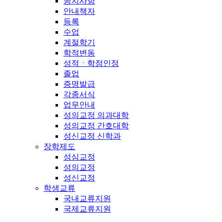
공지사항
안내책자
등록
수업
계절학기
학적변동
성적ㆍ학점인정
졸업
증명발급
각종서식
업무안내
성의교정 의과대학
성의교정 간호대학
성신교정 신학과
장학제도
성심교정
성의교정
성신교정
학생교류
국내교류지원
국제교류지원