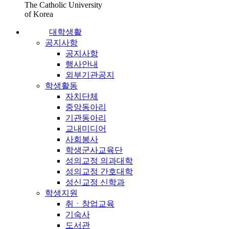
The Catholic University
of Korea
대학생활
공지사항
공지사항
행사안내
외부기관공지
학생활동
자치단체
중앙동아리
기관동아리
교내미디어
사회봉사
학생군사교육단
성의교정 의과대학
성의교정 간호대학
성신교정 신학과
학생지원
취ㆍ창업교육
기숙사
도서관