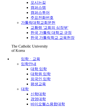
오시는길
캠퍼스맵
캠퍼스투어
주요전화번호
가톨릭대학교회문헌
교황령 '교회의 심장부'
한국 가톨릭 대학교 규정
한국 가톨릭학교 교육헌장
The Catholic University
of Korea
입학ㆍ교육
입학안내
대학 입학
대학원 입학
외국인 입학
평생교육
대학
신학대학
경영대학
바이오헬스융합대학