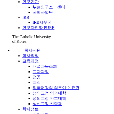
연구기관
부설연구소ㆍ센터
국책사업단
IRB
IRB사무국
연구자현황 PURE
The Catholic University
of Korea
학사지원
학사일정
교육과정
개설과목조회
교과과정
전공
교직
외국어강의 의무이수 요건
성의교정 의과대학
성의교정 간호대학
성신교정 신학과
학사정보