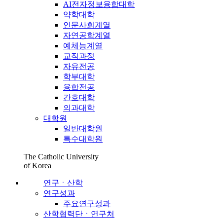
AI전자정보융합대학
약학대학
인문사회계열
자연공학계열
예체능계열
교직과정
자유전공
학부대학
융합전공
간호대학
의과대학
대학원
일반대학원
특수대학원
The Catholic University
of Korea
연구ㆍ산학
연구성과
주요연구성과
산학협력단ㆍ연구처