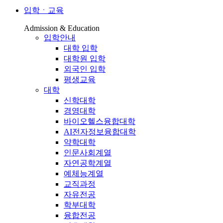
입학ㆍ교육
Admission & Education
입학안내
대학 입학
대학원 입학
외국인 입학
평생교육
대학
신학대학
경영대학
바이오헬스융합대학
AI전자정보융합대학
약학대학
인문사회계열
자연공학계열
예체능계열
교직과정
자유전공
학부대학
융합전공