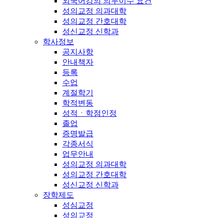
외국어강의 의무이수 요건
성의교정 의과대학
성의교정 간호대학
성신교정 신학과
학사정보
공지사항
안내책자
등록
수업
계절학기
학적변동
성적ㆍ학점인정
졸업
증명발급
각종서식
업무안내
성의교정 의과대학
성의교정 간호대학
성신교정 신학과
장학제도
성심교정
성의교정