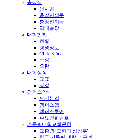
총장실
인사말
총장연설문
총장편지글
역대총장
대학현황
현황
경영정보
CUK SDGs
규정
요람
대학상징
교표
상징
캠퍼스안내
오시는길
캠퍼스맵
캠퍼스투어
주요전화번호
가톨릭대학교회문헌
교황령 '교회의 심장부'
한국 가톨릭 대학교 규정