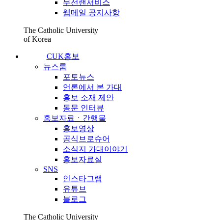
무선랜서비스
웹메일 공지사항
The Catholic University
of Korea
CUK홍보
뉴스룸
포토뉴스
언론에서 본 가대
홍보 소재 제안
동문 인터뷰
홍보자료ㆍ간행물
홍보영상
공식브로슈어
소식지 가대이야기
홍보자료실
SNS
인스타그램
유튜브
블로그
The Catholic University