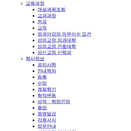
교육과정
개설과목조회
교과과정
전공
교직
외국어강의 의무이수 요건
성의교정 의과대학
성의교정 간호대학
성신교정 신학과
학사정보
공지사항
안내책자
등록
수업
계절학기
학적변동
성적ㆍ학점인정
졸업
증명발급
각종서식
업무안내