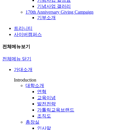
기념사업 일정표
기념사업 갤러리
170th Anniversary Giving Campaign
기부소개
트리니티
사이버캠퍼스
전체메뉴보기
전체메뉴 닫기
가대소개
Introduction
대학소개
연혁
교육이념
발전전략
가톨릭교육브랜드
조직도
총장실
인사말