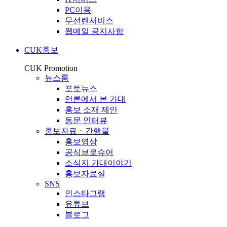
PC이용
무선랜서비스
웹메일 공지사항
CUK홍보
CUK Promotion
뉴스룸
포토뉴스
언론에서 본 가대
홍보 소재 제안
동문 인터뷰
홍보자료ㆍ간행물
홍보영상
공식브로슈어
소식지 가대이야기
홍보자료실
SNS
인스타그램
유튜브
블로그