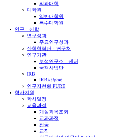
의과대학
대학원
일반대학원
특수대학원
연구ㆍ산학
연구성과
주요연구성과
산학협력단ㆍ연구처
연구기관
부설연구소ㆍ센터
국책사업단
IRB
IRB사무국
연구자현황 PURE
학사지원
학사일정
교육과정
개설과목조회
교과과정
전공
교직