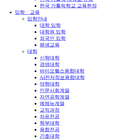
한국 가톨릭학교 교육헌장
입학ㆍ교육
입학안내
대학 입학
대학원 입학
외국인 입학
평생교육
대학
신학대학
경영대학
바이오헬스융합대학
AI전자정보융합대학
약학대학
인문사회계열
자연공학계열
예체능계열
교직과정
자유전공
학부대학
융합전공
간호대학