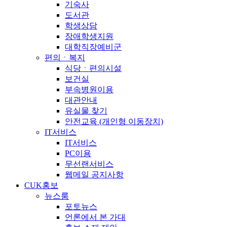
기숙사
도서관
학생상담
장애학생지원
대학직장예비군
편의ㆍ복지
식당ㆍ편의시설
보건실
부속병원이용
대관안내
유실물 찾기
안전교육 (개인형 이동장치)
IT서비스
IT서비스
PC이용
무선랜서비스
웹메일 공지사항
CUK홍보
뉴스룸
포토뉴스
언론에서 본 가대