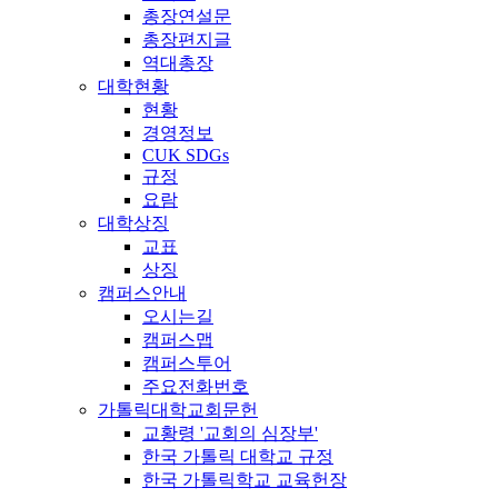
총장연설문
총장편지글
역대총장
대학현황
현황
경영정보
CUK SDGs
규정
요람
대학상징
교표
상징
캠퍼스안내
오시는길
캠퍼스맵
캠퍼스투어
주요전화번호
가톨릭대학교회문헌
교황령 '교회의 심장부'
한국 가톨릭 대학교 규정
한국 가톨릭학교 교육헌장