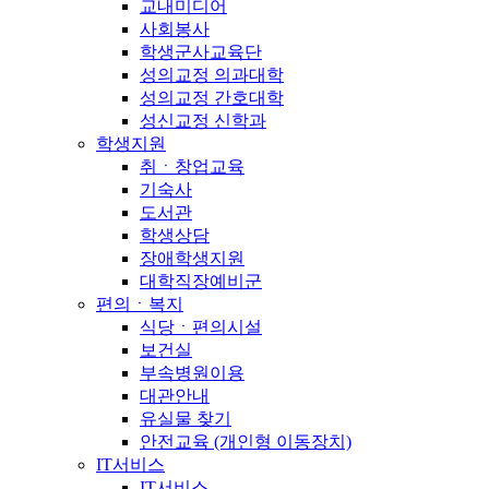
교내미디어
사회봉사
학생군사교육단
성의교정 의과대학
성의교정 간호대학
성신교정 신학과
학생지원
취ㆍ창업교육
기숙사
도서관
학생상담
장애학생지원
대학직장예비군
편의ㆍ복지
식당ㆍ편의시설
보건실
부속병원이용
대관안내
유실물 찾기
안전교육 (개인형 이동장치)
IT서비스
IT서비스