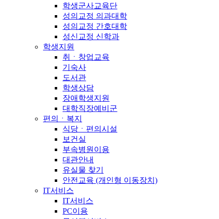
학생군사교육단
성의교정 의과대학
성의교정 간호대학
성신교정 신학과
학생지원
취ㆍ창업교육
기숙사
도서관
학생상담
장애학생지원
대학직장예비군
편의ㆍ복지
식당ㆍ편의시설
보건실
부속병원이용
대관안내
유실물 찾기
안전교육 (개인형 이동장치)
IT서비스
IT서비스
PC이용