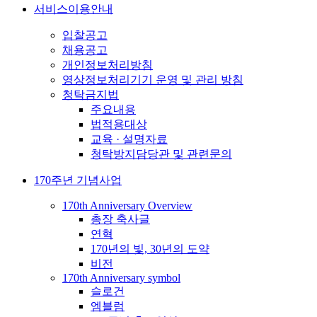
서비스이용안내
입찰공고
채용공고
개인정보처리방침
영상정보처리기기 운영 및 관리 방침
청탁금지법
주요내용
법적용대상
교육 · 설명자료
청탁방지담당관 및 관련문의
170주년 기념사업
170th Anniversary Overview
총장 축사글
연혁
170년의 빛, 30년의 도약
비전
170th Anniversary symbol
슬로건
엠블럼