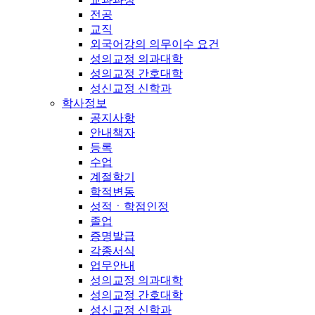
전공
교직
외국어강의 의무이수 요건
성의교정 의과대학
성의교정 간호대학
성신교정 신학과
학사정보
공지사항
안내책자
등록
수업
계절학기
학적변동
성적ㆍ학점인정
졸업
증명발급
각종서식
업무안내
성의교정 의과대학
성의교정 간호대학
성신교정 신학과