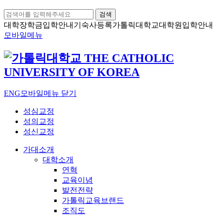
검색
대학장학금
입학안내
기숙사등록
가톨릭대학교
대학원입학안내
모바일메뉴
ENG
모바일메뉴 닫기
성심교정
성의교정
성신교정
가대소개
대학소개
연혁
교육이념
발전전략
가톨릭교육브랜드
조직도