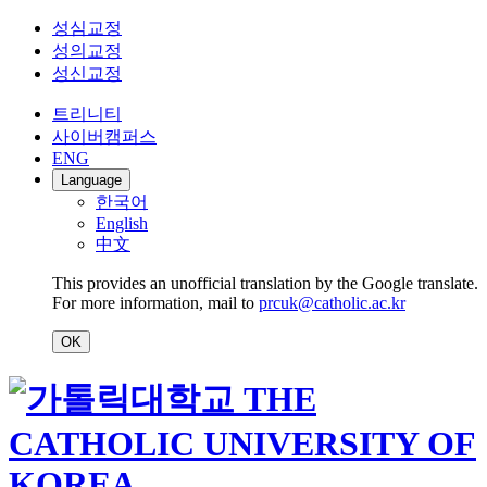
성심교정
성의교정
성신교정
트리니티
사이버캠퍼스
ENG
Language
한국어
English
中文
This provides an unofficial translation by the Google translate.
For more information, mail to
prcuk@catholic.ac.kr
OK