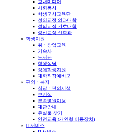
교내미디어
사회봉사
학생군사교육단
성의교정 의과대학
성의교정 간호대학
성신교정 신학과
학생지원
취ㆍ창업교육
기숙사
도서관
학생상담
장애학생지원
대학직장예비군
편의ㆍ복지
식당ㆍ편의시설
보건실
부속병원이용
대관안내
유실물 찾기
안전교육 (개인형 이동장치)
IT서비스
IT서비스