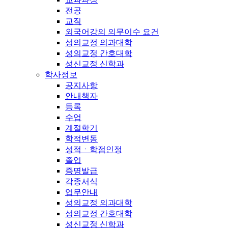
전공
교직
외국어강의 의무이수 요건
성의교정 의과대학
성의교정 간호대학
성신교정 신학과
학사정보
공지사항
안내책자
등록
수업
계절학기
학적변동
성적ㆍ학점인정
졸업
증명발급
각종서식
업무안내
성의교정 의과대학
성의교정 간호대학
성신교정 신학과