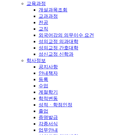
교육과정
개설과목조회
교과과정
전공
교직
외국어강의 의무이수 요건
성의교정 의과대학
성의교정 간호대학
성신교정 신학과
학사정보
공지사항
안내책자
등록
수업
계절학기
학적변동
성적ㆍ학점인정
졸업
증명발급
각종서식
업무안내