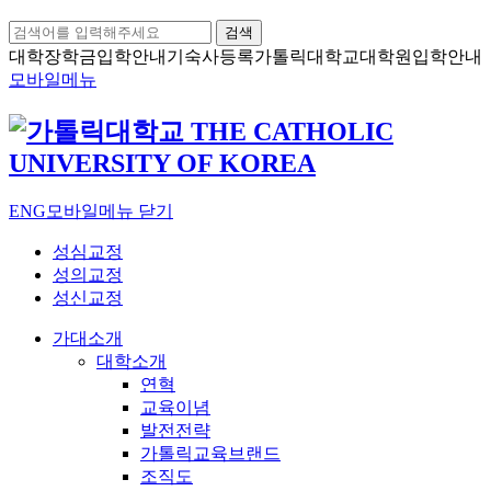
검색
대학장학금
입학안내
기숙사등록
가톨릭대학교
대학원입학안내
모바일메뉴
ENG
모바일메뉴 닫기
성심교정
성의교정
성신교정
가대소개
대학소개
연혁
교육이념
발전전략
가톨릭교육브랜드
조직도