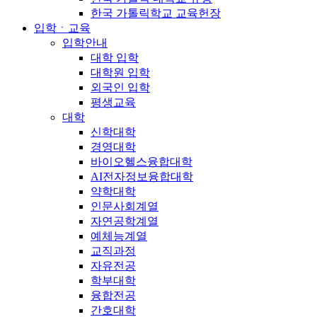
한국 가톨릭학교 교육헌장
입학ㆍ교육
입학안내
대학 입학
대학원 입학
외국인 입학
평생교육
대학
신학대학
경영대학
바이오헬스융합대학
AI전자정보융합대학
약학대학
인문사회계열
자연공학계열
예체능계열
교직과정
자유전공
학부대학
융합전공
간호대학