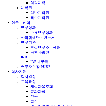
의과대학
대학원
일반대학원
특수대학원
연구ㆍ산학
연구성과
주요연구성과
산학협력단ㆍ연구처
연구기관
부설연구소ㆍ센터
국책사업단
IRB
IRB사무국
연구자현황 PURE
학사지원
학사일정
교육과정
개설과목조회
교과과정
전공
교직