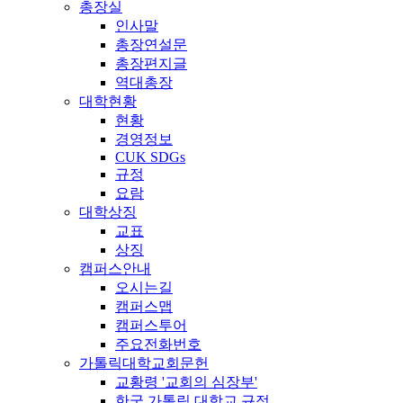
총장실
인사말
총장연설문
총장편지글
역대총장
대학현황
현황
경영정보
CUK SDGs
규정
요람
대학상징
교표
상징
캠퍼스안내
오시는길
캠퍼스맵
캠퍼스투어
주요전화번호
가톨릭대학교회문헌
교황령 '교회의 심장부'
한국 가톨릭 대학교 규정