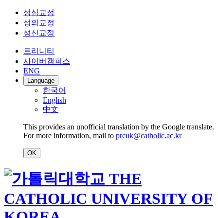
성심교정
성의교정
성신교정
트리니티
사이버캠퍼스
ENG
Language
한국어
English
中文
This provides an unofficial translation by the Google translate.
For more information, mail to
prcuk@catholic.ac.kr
OK