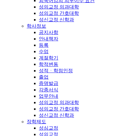
외국어강의 의무이수 요건
성의교정 의과대학
성의교정 간호대학
성신교정 신학과
학사정보
공지사항
안내책자
등록
수업
계절학기
학적변동
성적ㆍ학점인정
졸업
증명발급
각종서식
업무안내
성의교정 의과대학
성의교정 간호대학
성신교정 신학과
장학제도
성심교정
성의교정