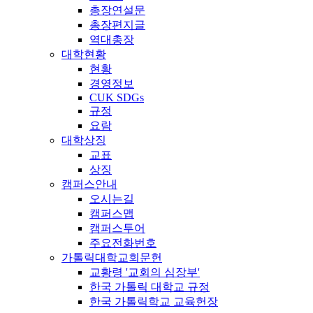
총장연설문
총장편지글
역대총장
대학현황
현황
경영정보
CUK SDGs
규정
요람
대학상징
교표
상징
캠퍼스안내
오시는길
캠퍼스맵
캠퍼스투어
주요전화번호
가톨릭대학교회문헌
교황령 '교회의 심장부'
한국 가톨릭 대학교 규정
한국 가톨릭학교 교육헌장