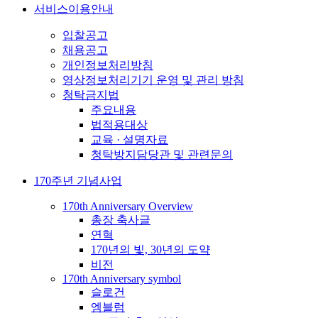
서비스이용안내
입찰공고
채용공고
개인정보처리방침
영상정보처리기기 운영 및 관리 방침
청탁금지법
주요내용
법적용대상
교육 · 설명자료
청탁방지담당관 및 관련문의
170주년 기념사업
170th Anniversary Overview
총장 축사글
연혁
170년의 빛, 30년의 도약
비전
170th Anniversary symbol
슬로건
엠블럼