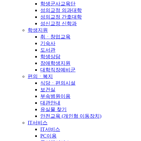
학생군사교육단
성의교정 의과대학
성의교정 간호대학
성신교정 신학과
학생지원
취ㆍ창업교육
기숙사
도서관
학생상담
장애학생지원
대학직장예비군
편의ㆍ복지
식당ㆍ편의시설
보건실
부속병원이용
대관안내
유실물 찾기
안전교육 (개인형 이동장치)
IT서비스
IT서비스
PC이용