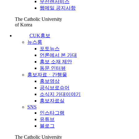
무선랜서비스
웹메일 공지사항
The Catholic University
of Korea
CUK홍보
뉴스룸
포토뉴스
언론에서 본 가대
홍보 소재 제안
동문 인터뷰
홍보자료ㆍ간행물
홍보영상
공식브로슈어
소식지 가대이야기
홍보자료실
SNS
인스타그램
유튜브
블로그
The Catholic University