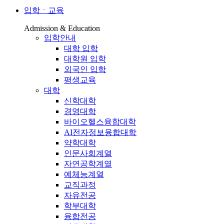
입학ㆍ교육
Admission & Education
입학안내
대학 입학
대학원 입학
외국인 입학
평생교육
대학
신학대학
경영대학
바이오헬스융합대학
AI전자정보융합대학
약학대학
인문사회계열
자연공학계열
예체능계열
교직과정
자유전공
학부대학
융합전공