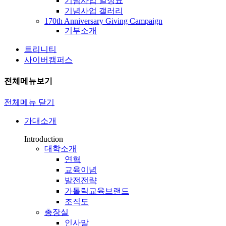
기념사업 일정표
기념사업 갤러리
170th Anniversary Giving Campaign
기부소개
트리니티
사이버캠퍼스
전체메뉴보기
전체메뉴 닫기
가대소개
Introduction
대학소개
연혁
교육이념
발전전략
가톨릭교육브랜드
조직도
총장실
인사말