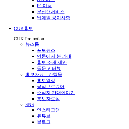
PC이용
무선랜서비스
웹메일 공지사항
CUK홍보
CUK Promotion
뉴스룸
포토뉴스
언론에서 본 가대
홍보 소재 제안
동문 인터뷰
홍보자료ㆍ간행물
홍보영상
공식브로슈어
소식지 가대이야기
홍보자료실
SNS
인스타그램
유튜브
블로그