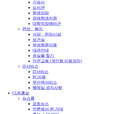
기숙사
도서관
학생상담
장애학생지원
대학직장예비군
편의ㆍ복지
식당ㆍ편의시설
보건실
부속병원이용
대관안내
유실물 찾기
안전교육 (개인형 이동장치)
IT서비스
IT서비스
PC이용
무선랜서비스
웹메일 공지사항
CUK홍보
뉴스룸
포토뉴스
언론에서 본 가대