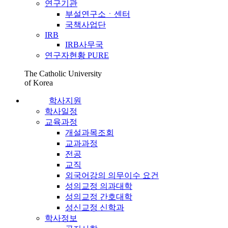
연구기관
부설연구소ㆍ센터
국책사업단
IRB
IRB사무국
연구자현황 PURE
The Catholic University
of Korea
학사지원
학사일정
교육과정
개설과목조회
교과과정
전공
교직
외국어강의 의무이수 요건
성의교정 의과대학
성의교정 간호대학
성신교정 신학과
학사정보