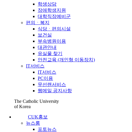
학생상담
장애학생지원
대학직장예비군
편의ㆍ복지
식당ㆍ편의시설
보건실
부속병원이용
대관안내
유실물 찾기
안전교육 (개인형 이동장치)
IT서비스
IT서비스
PC이용
무선랜서비스
웹메일 공지사항
The Catholic University
of Korea
CUK홍보
뉴스룸
포토뉴스