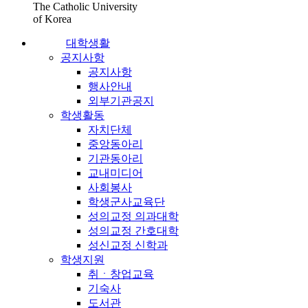
The Catholic University
of Korea
대학생활
공지사항
공지사항
행사안내
외부기관공지
학생활동
자치단체
중앙동아리
기관동아리
교내미디어
사회봉사
학생군사교육단
성의교정 의과대학
성의교정 간호대학
성신교정 신학과
학생지원
취ㆍ창업교육
기숙사
도서관