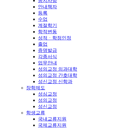
공지사항
안내책자
등록
수업
계절학기
학적변동
성적ㆍ학점인정
졸업
증명발급
각종서식
업무안내
성의교정 의과대학
성의교정 간호대학
성신교정 신학과
장학제도
성심교정
성의교정
성신교정
학생교류
국내교류지원
국제교류지원