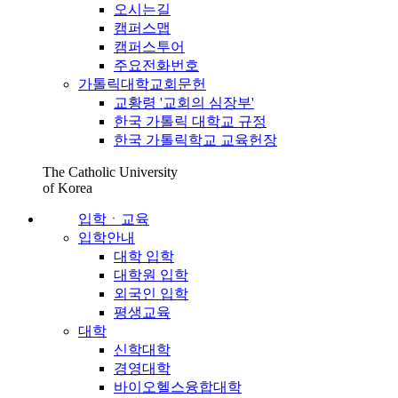
오시는길
캠퍼스맵
캠퍼스투어
주요전화번호
가톨릭대학교회문헌
교황령 '교회의 심장부'
한국 가톨릭 대학교 규정
한국 가톨릭학교 교육헌장
The Catholic University
of Korea
입학ㆍ교육
입학안내
대학 입학
대학원 입학
외국인 입학
평생교육
대학
신학대학
경영대학
바이오헬스융합대학