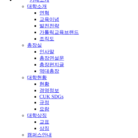
대학소개
연혁
교육이념
발전전략
가톨릭교육브랜드
조직도
총장실
인사말
총장연설문
총장편지글
역대총장
대학현황
현황
경영정보
CUK SDGs
규정
요람
대학상징
교표
상징
캠퍼스안내