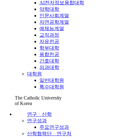
AI전자정보융합대학
약학대학
인문사회계열
자연공학계열
예체능계열
교직과정
자유전공
학부대학
융합전공
간호대학
의과대학
대학원
일반대학원
특수대학원
The Catholic University
of Korea
연구ㆍ산학
연구성과
주요연구성과
산학협력단ㆍ연구처