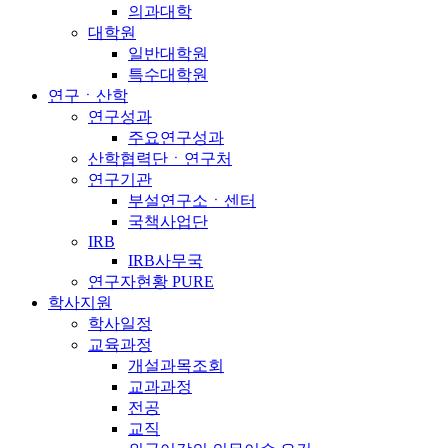
의과대학
대학원
일반대학원
특수대학원
연구ㆍ산학
연구성과
주요연구성과
산학협력단ㆍ연구처
연구기관
부설연구소ㆍ센터
국책사업단
IRB
IRB사무국
연구자현황 PURE
학사지원
학사일정
교육과정
개설과목조회
교과과정
전공
교직