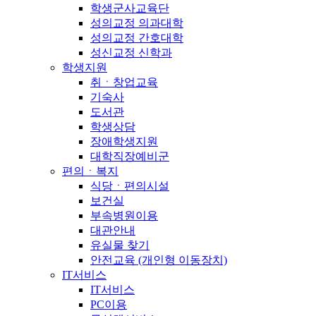
학생군사교육단
성의교정 의과대학
성의교정 간호대학
성신교정 신학과
학생지원
취ㆍ창업교육
기숙사
도서관
학생상담
장애학생지원
대학직장예비군
편의ㆍ복지
식당ㆍ편의시설
보건실
부속병원이용
대관안내
유실물 찾기
안전교육 (개인형 이동장치)
IT서비스
IT서비스
PC이용