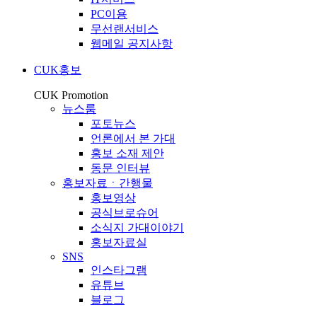
PC이용
무선랜서비스
웹메일 공지사항
CUK홍보
CUK Promotion
뉴스룸
포토뉴스
언론에서 본 가대
홍보 소재 제안
동문 인터뷰
홍보자료ㆍ간행물
홍보영상
공식브로슈어
소식지 가대이야기
홍보자료실
SNS
인스타그램
유튜브
블로그