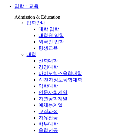
입학ㆍ교육
Admission & Education
입학안내
대학 입학
대학원 입학
외국인 입학
평생교육
대학
신학대학
경영대학
바이오헬스융합대학
AI전자정보융합대학
약학대학
인문사회계열
자연공학계열
예체능계열
교직과정
자유전공
학부대학
융합전공