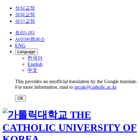
성심교정
성의교정
성신교정
트리니티
사이버캠퍼스
ENG
Language
한국어
English
中文
This provides an unofficial translation by the Google translate.
For more information, mail to
prcuk@catholic.ac.kr
OK