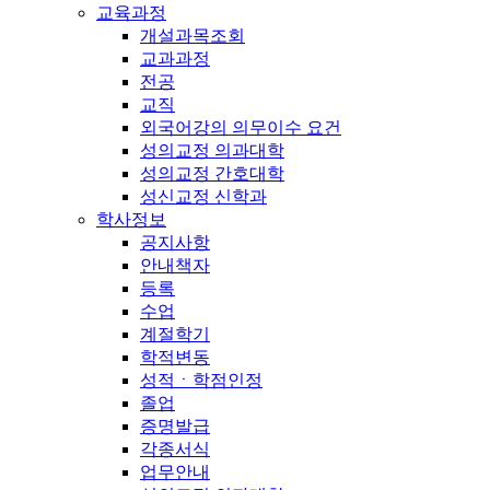
교육과정
개설과목조회
교과과정
전공
교직
외국어강의 의무이수 요건
성의교정 의과대학
성의교정 간호대학
성신교정 신학과
학사정보
공지사항
안내책자
등록
수업
계절학기
학적변동
성적ㆍ학점인정
졸업
증명발급
각종서식
업무안내