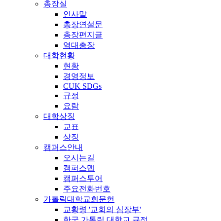
총장실
인사말
총장연설문
총장편지글
역대총장
대학현황
현황
경영정보
CUK SDGs
규정
요람
대학상징
교표
상징
캠퍼스안내
오시는길
캠퍼스맵
캠퍼스투어
주요전화번호
가톨릭대학교회문헌
교황령 '교회의 심장부'
한국 가톨릭 대학교 규정