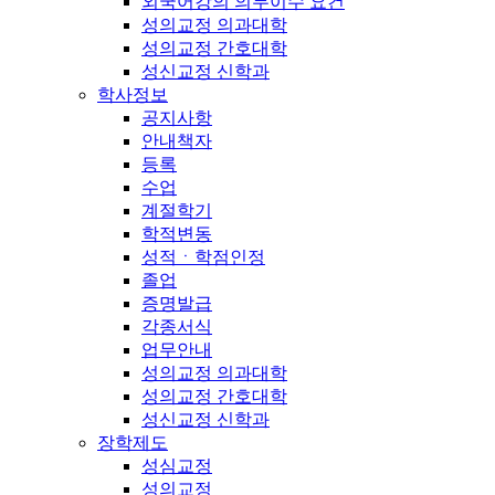
외국어강의 의무이수 요건
성의교정 의과대학
성의교정 간호대학
성신교정 신학과
학사정보
공지사항
안내책자
등록
수업
계절학기
학적변동
성적ㆍ학점인정
졸업
증명발급
각종서식
업무안내
성의교정 의과대학
성의교정 간호대학
성신교정 신학과
장학제도
성심교정
성의교정