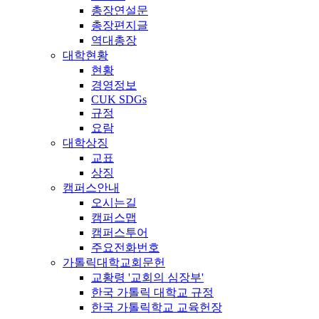
총장연설문
총장편지글
역대총장
대학현황
현황
경영정보
CUK SDGs
규정
요람
대학상징
교표
상징
캠퍼스안내
오시는길
캠퍼스맵
캠퍼스투어
주요전화번호
가톨릭대학교회문헌
교황령 '교회의 심장부'
한국 가톨릭 대학교 규정
한국 가톨릭학교 교육헌장