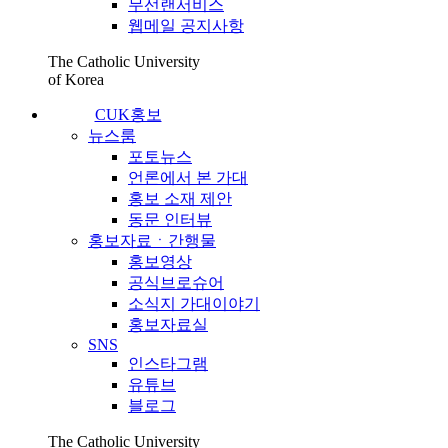
무선랜서비스
웹메일 공지사항
The Catholic University
of Korea
CUK홍보
뉴스룸
포토뉴스
언론에서 본 가대
홍보 소재 제안
동문 인터뷰
홍보자료ㆍ간행물
홍보영상
공식브로슈어
소식지 가대이야기
홍보자료실
SNS
인스타그램
유튜브
블로그
The Catholic University