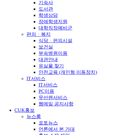
기숙사
도서관
학생상담
장애학생지원
대학직장예비군
편의ㆍ복지
식당ㆍ편의시설
보건실
부속병원이용
대관안내
유실물 찾기
안전교육 (개인형 이동장치)
IT서비스
IT서비스
PC이용
무선랜서비스
웹메일 공지사항
CUK홍보
뉴스룸
포토뉴스
언론에서 본 가대