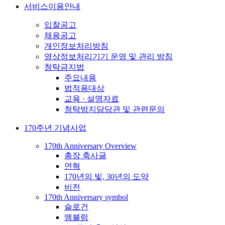
서비스이용안내
입찰공고
채용공고
개인정보처리방침
영상정보처리기기 운영 및 관리 방침
청탁금지법
주요내용
법적용대상
교육 · 설명자료
청탁방지담당관 및 관련문의
170주년 기념사업
170th Anniversary Overview
총장 축사글
연혁
170년의 빛, 30년의 도약
비전
170th Anniversary symbol
슬로건
엠블럼