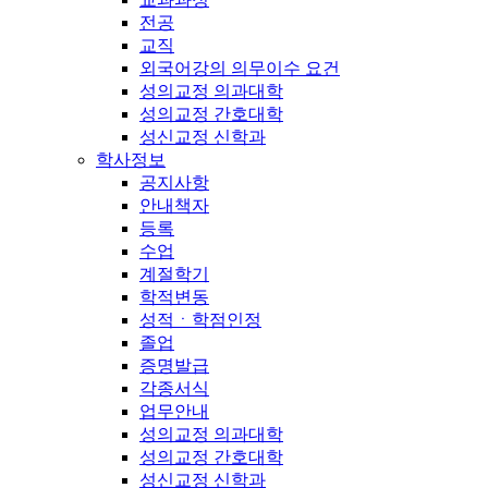
전공
교직
외국어강의 의무이수 요건
성의교정 의과대학
성의교정 간호대학
성신교정 신학과
학사정보
공지사항
안내책자
등록
수업
계절학기
학적변동
성적ㆍ학점인정
졸업
증명발급
각종서식
업무안내
성의교정 의과대학
성의교정 간호대학
성신교정 신학과