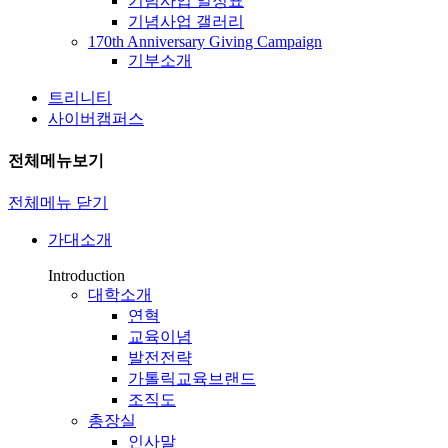
기념사업 일정표
기념사업 갤러리
170th Anniversary Giving Campaign
기부소개
트리니티
사이버캠퍼스
전체메뉴보기
전체메뉴 닫기
가대소개
Introduction
대학소개
연혁
교육이념
발전전략
가톨릭교육브랜드
조직도
총장실
인사말