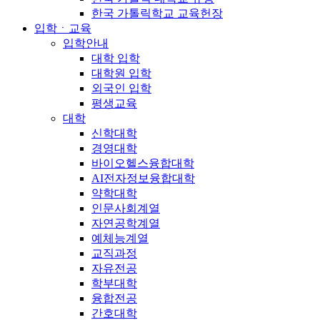
한국 가톨릭학교 교육헌장
입학ㆍ교육
입학안내
대학 입학
대학원 입학
외국인 입학
평생교육
대학
신학대학
경영대학
바이오헬스융합대학
AI전자정보융합대학
약학대학
인문사회계열
자연공학계열
예체능계열
교직과정
자유전공
학부대학
융합전공
간호대학