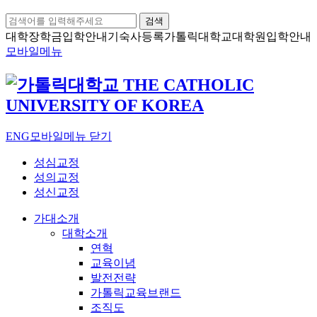
검색
대학장학금
입학안내
기숙사등록
가톨릭대학교
대학원입학안내
모바일메뉴
ENG
모바일메뉴 닫기
성심교정
성의교정
성신교정
가대소개
대학소개
연혁
교육이념
발전전략
가톨릭교육브랜드
조직도