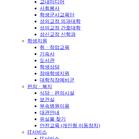
교내미디어
사회봉사
학생군사교육단
성의교정 의과대학
성의교정 간호대학
성신교정 신학과
학생지원
취ㆍ창업교육
기숙사
도서관
학생상담
장애학생지원
대학직장예비군
편의ㆍ복지
식당ㆍ편의시설
보건실
부속병원이용
대관안내
유실물 찾기
안전교육 (개인형 이동장치)
IT서비스
IT서비스