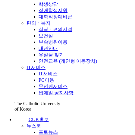
학생상담
장애학생지원
대학직장예비군
편의ㆍ복지
식당ㆍ편의시설
보건실
부속병원이용
대관안내
유실물 찾기
안전교육 (개인형 이동장치)
IT서비스
IT서비스
PC이용
무선랜서비스
웹메일 공지사항
The Catholic University
of Korea
CUK홍보
뉴스룸
포토뉴스