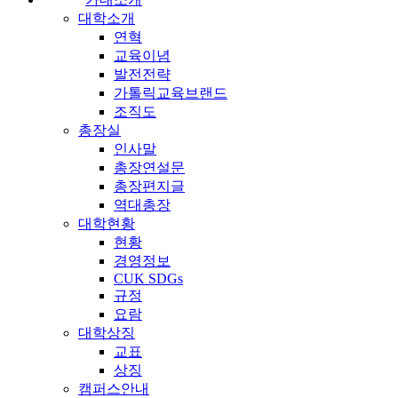
대학소개
연혁
교육이념
발전전략
가톨릭교육브랜드
조직도
총장실
인사말
총장연설문
총장편지글
역대총장
대학현황
현황
경영정보
CUK SDGs
규정
요람
대학상징
교표
상징
캠퍼스안내