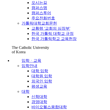
오시는길
캠퍼스맵
캠퍼스투어
주요전화번호
가톨릭대학교회문헌
교황령 '교회의 심장부'
한국 가톨릭 대학교 규정
한국 가톨릭학교 교육헌장
The Catholic University
of Korea
입학ㆍ교육
입학안내
대학 입학
대학원 입학
외국인 입학
평생교육
대학
신학대학
경영대학
바이오헬스융합대학