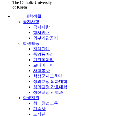
The Catholic University
of Korea
대학생활
공지사항
공지사항
행사안내
외부기관공지
학생활동
자치단체
중앙동아리
기관동아리
교내미디어
사회봉사
학생군사교육단
성의교정 의과대학
성의교정 간호대학
성신교정 신학과
학생지원
취ㆍ창업교육
기숙사
도서관