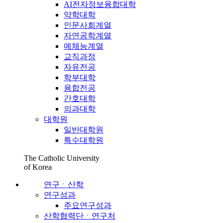
AI전자정보융합대학
약학대학
인문사회계열
자연공학계열
예체능계열
교직과정
자유전공
학부대학
융합전공
간호대학
의과대학
대학원
일반대학원
특수대학원
The Catholic University
of Korea
연구ㆍ산학
연구성과
주요연구성과
산학협력단ㆍ연구처