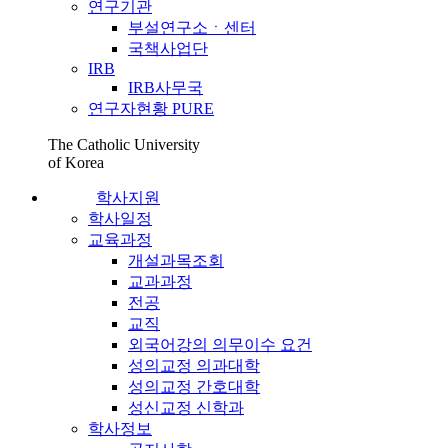
연구기관
부설연구소ㆍ센터
국책사업단
IRB
IRB사무국
연구자현황 PURE
The Catholic University
of Korea
학사지원
학사일정
교육과정
개설과목조회
교과과정
전공
교직
외국어강의 의무이수 요건
성의교정 의과대학
성의교정 간호대학
성신교정 신학과
학사정보