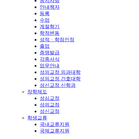
공지사항
안내책자
등록
수업
계절학기
학적변동
성적ㆍ학점인정
졸업
증명발급
각종서식
업무안내
성의교정 의과대학
성의교정 간호대학
성신교정 신학과
장학제도
성심교정
성의교정
성신교정
학생교류
국내교류지원
국제교류지원