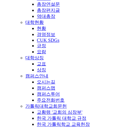
총장연설문
총장편지글
역대총장
대학현황
현황
경영정보
CUK SDGs
규정
요람
대학상징
교표
상징
캠퍼스안내
오시는길
캠퍼스맵
캠퍼스투어
주요전화번호
가톨릭대학교회문헌
교황령 '교회의 심장부'
한국 가톨릭 대학교 규정
한국 가톨릭학교 교육헌장