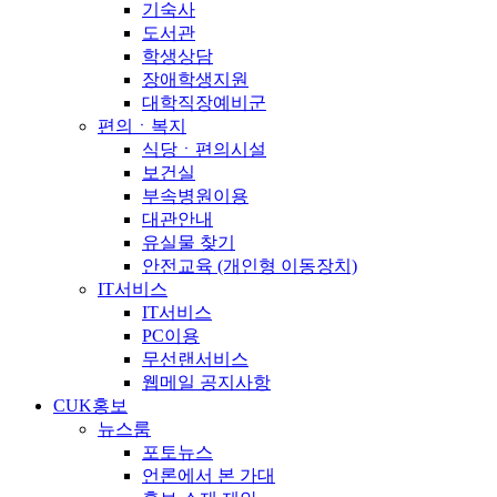
기숙사
도서관
학생상담
장애학생지원
대학직장예비군
편의ㆍ복지
식당ㆍ편의시설
보건실
부속병원이용
대관안내
유실물 찾기
안전교육 (개인형 이동장치)
IT서비스
IT서비스
PC이용
무선랜서비스
웹메일 공지사항
CUK홍보
뉴스룸
포토뉴스
언론에서 본 가대