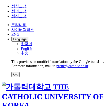
성심교정
성의교정
성신교정
트리니티
사이버캠퍼스
ENG
Language
한국어
English
中文
This provides an unofficial translation by the Google translate.
For more information, mail to
prcuk@catholic.ac.kr
OK