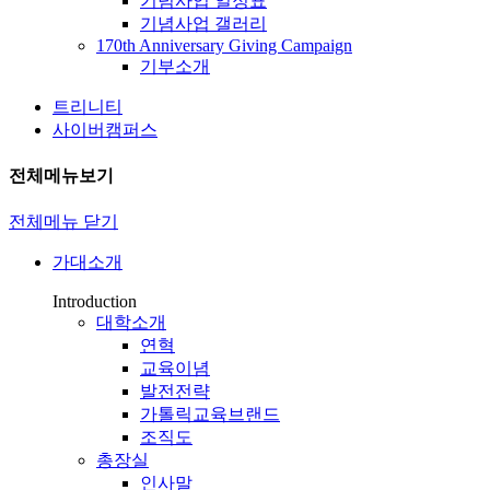
기념사업 일정표
기념사업 갤러리
170th Anniversary Giving Campaign
기부소개
트리니티
사이버캠퍼스
전체메뉴보기
전체메뉴 닫기
가대소개
Introduction
대학소개
연혁
교육이념
발전전략
가톨릭교육브랜드
조직도
총장실
인사말