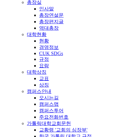
총장실
인사말
총장연설문
총장편지글
역대총장
대학현황
현황
경영정보
CUK SDGs
규정
요람
대학상징
교표
상징
캠퍼스안내
오시는길
캠퍼스맵
캠퍼스투어
주요전화번호
가톨릭대학교회문헌
교황령 '교회의 심장부'
한국 가톨릭 대학교 규정