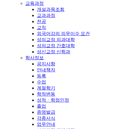
교육과정
개설과목조회
교과과정
전공
교직
외국어강의 의무이수 요건
성의교정 의과대학
성의교정 간호대학
성신교정 신학과
학사정보
공지사항
안내책자
등록
수업
계절학기
학적변동
성적ㆍ학점인정
졸업
증명발급
각종서식
업무안내