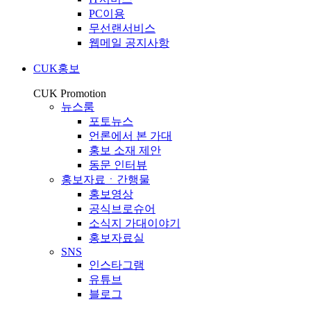
PC이용
무선랜서비스
웹메일 공지사항
CUK홍보
CUK Promotion
뉴스룸
포토뉴스
언론에서 본 가대
홍보 소재 제안
동문 인터뷰
홍보자료ㆍ간행물
홍보영상
공식브로슈어
소식지 가대이야기
홍보자료실
SNS
인스타그램
유튜브
블로그