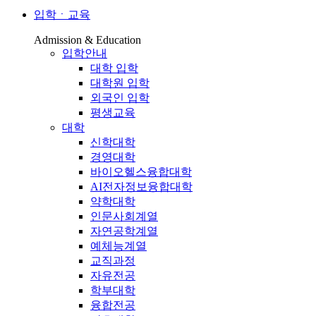
입학ㆍ교육
Admission & Education
입학안내
대학 입학
대학원 입학
외국인 입학
평생교육
대학
신학대학
경영대학
바이오헬스융합대학
AI전자정보융합대학
약학대학
인문사회계열
자연공학계열
예체능계열
교직과정
자유전공
학부대학
융합전공