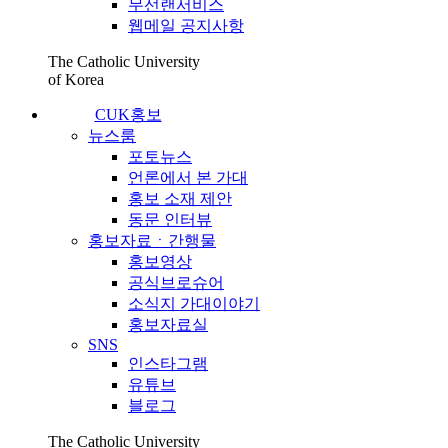
무선랜서비스
웹메일 공지사항
The Catholic University
of Korea
CUK홍보
뉴스룸
포토뉴스
언론에서 본 가대
홍보 소재 제안
동문 인터뷰
홍보자료ㆍ간행물
홍보영상
공식브로슈어
소식지 가대이야기
홍보자료실
SNS
인스타그램
유튜브
블로그
The Catholic University