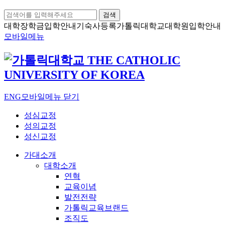
검색
대학장학금
입학안내
기숙사등록
가톨릭대학교
대학원입학안내
모바일메뉴
ENG
모바일메뉴 닫기
성심교정
성의교정
성신교정
가대소개
대학소개
연혁
교육이념
발전전략
가톨릭교육브랜드
조직도