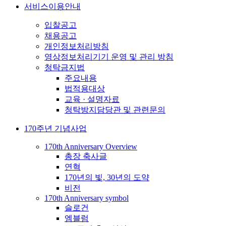
서비스이용안내
입찰공고
채용공고
개인정보처리방침
영상정보처리기기 운영 및 관리 방침
청탁금지법
주요내용
법적용대상
교육 · 설명자료
청탁방지담당관 및 관련문의
170주년 기념사업
170th Anniversary Overview
총장 축사글
연혁
170년의 빛, 30년의 도약
비전
170th Anniversary symbol
슬로건
엠블럼