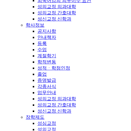
외국어강의 의무이수 요건
성의교정 의과대학
성의교정 간호대학
성신교정 신학과
학사정보
공지사항
안내책자
등록
수업
계절학기
학적변동
성적ㆍ학점인정
졸업
증명발급
각종서식
업무안내
성의교정 의과대학
성의교정 간호대학
성신교정 신학과
장학제도
성심교정
성의교정