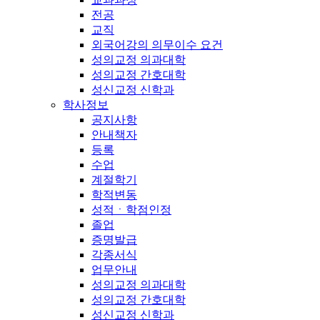
전공
교직
외국어강의 의무이수 요건
성의교정 의과대학
성의교정 간호대학
성신교정 신학과
학사정보
공지사항
안내책자
등록
수업
계절학기
학적변동
성적ㆍ학점인정
졸업
증명발급
각종서식
업무안내
성의교정 의과대학
성의교정 간호대학
성신교정 신학과