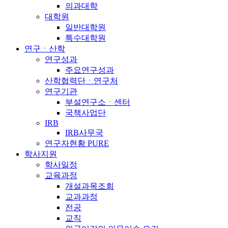
의과대학
대학원
일반대학원
특수대학원
연구ㆍ산학
연구성과
주요연구성과
산학협력단ㆍ연구처
연구기관
부설연구소ㆍ센터
국책사업단
IRB
IRB사무국
연구자현황 PURE
학사지원
학사일정
교육과정
개설과목조회
교과과정
전공
교직