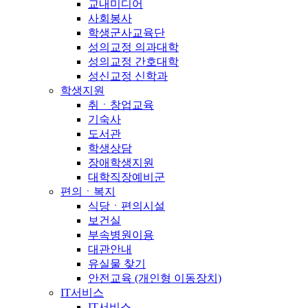
교내미디어
사회봉사
학생군사교육단
성의교정 의과대학
성의교정 간호대학
성신교정 신학과
학생지원
취ㆍ창업교육
기숙사
도서관
학생상담
장애학생지원
대학직장예비군
편의ㆍ복지
식당ㆍ편의시설
보건실
부속병원이용
대관안내
유실물 찾기
안전교육 (개인형 이동장치)
IT서비스
IT서비스