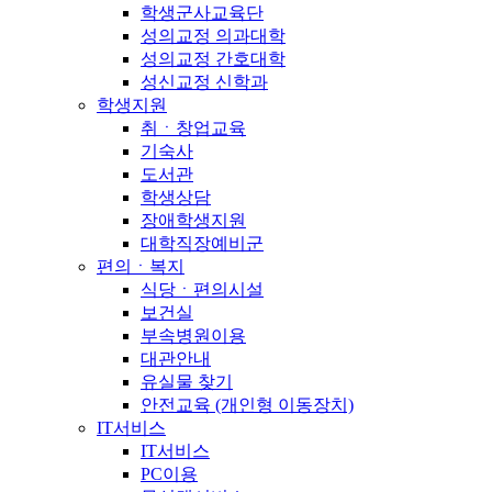
학생군사교육단
성의교정 의과대학
성의교정 간호대학
성신교정 신학과
학생지원
취ㆍ창업교육
기숙사
도서관
학생상담
장애학생지원
대학직장예비군
편의ㆍ복지
식당ㆍ편의시설
보건실
부속병원이용
대관안내
유실물 찾기
안전교육 (개인형 이동장치)
IT서비스
IT서비스
PC이용