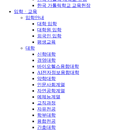
한국 가톨릭학교 교육헌장
입학ㆍ교육
입학안내
대학 입학
대학원 입학
외국인 입학
평생교육
대학
신학대학
경영대학
바이오헬스융합대학
AI전자정보융합대학
약학대학
인문사회계열
자연공학계열
예체능계열
교직과정
자유전공
학부대학
융합전공
간호대학