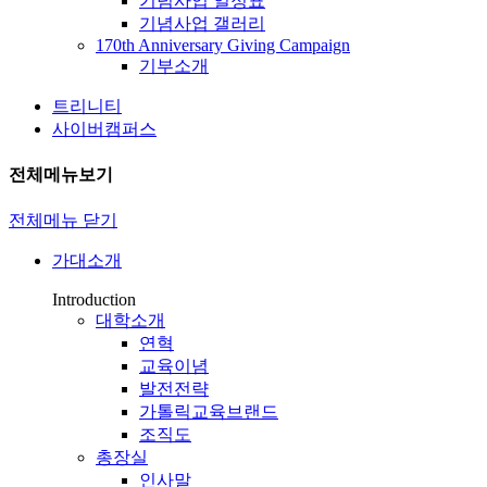
기념사업 일정표
기념사업 갤러리
170th Anniversary Giving Campaign
기부소개
트리니티
사이버캠퍼스
전체메뉴보기
전체메뉴 닫기
가대소개
Introduction
대학소개
연혁
교육이념
발전전략
가톨릭교육브랜드
조직도
총장실
인사말