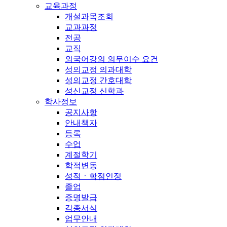
교육과정
개설과목조회
교과과정
전공
교직
외국어강의 의무이수 요건
성의교정 의과대학
성의교정 간호대학
성신교정 신학과
학사정보
공지사항
안내책자
등록
수업
계절학기
학적변동
성적ㆍ학점인정
졸업
증명발급
각종서식
업무안내