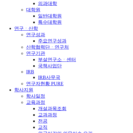
의과대학
대학원
일반대학원
특수대학원
연구ㆍ산학
연구성과
주요연구성과
산학협력단ㆍ연구처
연구기관
부설연구소ㆍ센터
국책사업단
IRB
IRB사무국
연구자현황 PURE
학사지원
학사일정
교육과정
개설과목조회
교과과정
전공
교직