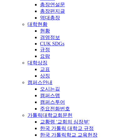
총장연설문
총장편지글
역대총장
대학현황
현황
경영정보
CUK SDGs
규정
요람
대학상징
교표
상징
캠퍼스안내
오시는길
캠퍼스맵
캠퍼스투어
주요전화번호
가톨릭대학교회문헌
교황령 '교회의 심장부'
한국 가톨릭 대학교 규정
한국 가톨릭학교 교육헌장