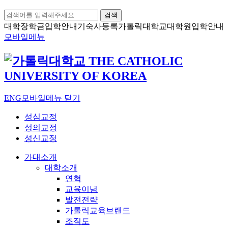
검색
대학장학금
입학안내
기숙사등록
가톨릭대학교
대학원입학안내
모바일메뉴
ENG
모바일메뉴 닫기
성심교정
성의교정
성신교정
가대소개
대학소개
연혁
교육이념
발전전략
가톨릭교육브랜드
조직도