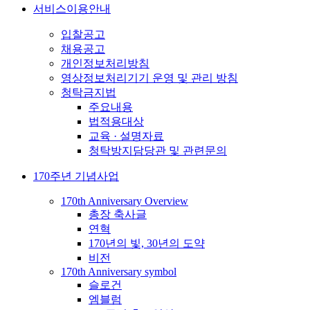
서비스이용안내
입찰공고
채용공고
개인정보처리방침
영상정보처리기기 운영 및 관리 방침
청탁금지법
주요내용
법적용대상
교육 · 설명자료
청탁방지담당관 및 관련문의
170주년 기념사업
170th Anniversary Overview
총장 축사글
연혁
170년의 빛, 30년의 도약
비전
170th Anniversary symbol
슬로건
엠블럼