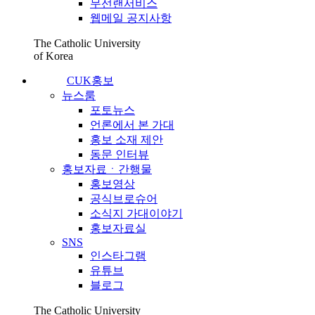
무선랜서비스
웹메일 공지사항
The Catholic University
of Korea
CUK홍보
뉴스룸
포토뉴스
언론에서 본 가대
홍보 소재 제안
동문 인터뷰
홍보자료ㆍ간행물
홍보영상
공식브로슈어
소식지 가대이야기
홍보자료실
SNS
인스타그램
유튜브
블로그
The Catholic University