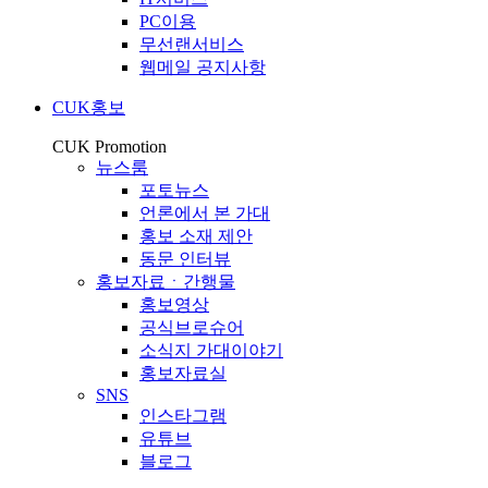
PC이용
무선랜서비스
웹메일 공지사항
CUK홍보
CUK Promotion
뉴스룸
포토뉴스
언론에서 본 가대
홍보 소재 제안
동문 인터뷰
홍보자료ㆍ간행물
홍보영상
공식브로슈어
소식지 가대이야기
홍보자료실
SNS
인스타그램
유튜브
블로그