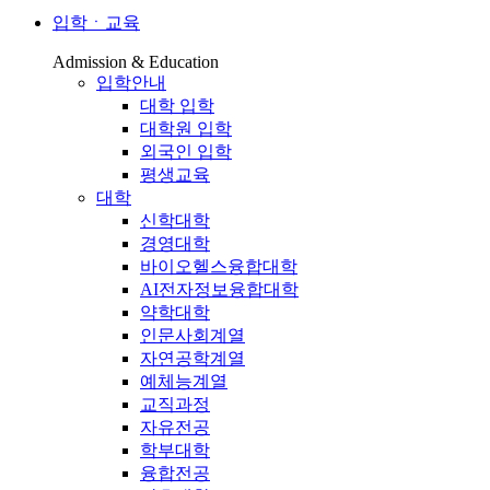
입학ㆍ교육
Admission & Education
입학안내
대학 입학
대학원 입학
외국인 입학
평생교육
대학
신학대학
경영대학
바이오헬스융합대학
AI전자정보융합대학
약학대학
인문사회계열
자연공학계열
예체능계열
교직과정
자유전공
학부대학
융합전공