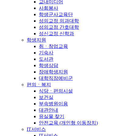
교내미디어
사회봉사
학생군사교육단
성의교정 의과대학
성의교정 간호대학
성신교정 신학과
학생지원
취ㆍ창업교육
기숙사
도서관
학생상담
장애학생지원
대학직장예비군
편의ㆍ복지
식당ㆍ편의시설
보건실
부속병원이용
대관안내
유실물 찾기
안전교육 (개인형 이동장치)
IT서비스
IT서비스