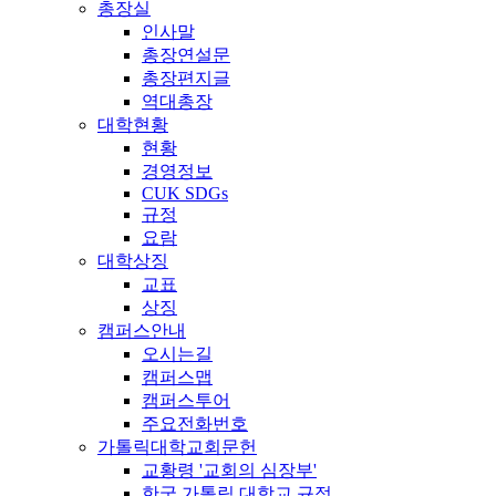
총장실
인사말
총장연설문
총장편지글
역대총장
대학현황
현황
경영정보
CUK SDGs
규정
요람
대학상징
교표
상징
캠퍼스안내
오시는길
캠퍼스맵
캠퍼스투어
주요전화번호
가톨릭대학교회문헌
교황령 '교회의 심장부'
한국 가톨릭 대학교 규정