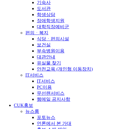
기숙사
도서관
학생상담
장애학생지원
대학직장예비군
편의ㆍ복지
식당ㆍ편의시설
보건실
부속병원이용
대관안내
유실물 찾기
안전교육 (개인형 이동장치)
IT서비스
IT서비스
PC이용
무선랜서비스
웹메일 공지사항
CUK홍보
뉴스룸
포토뉴스
언론에서 본 가대