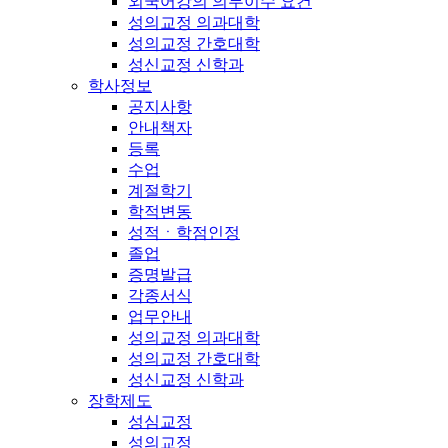
외국어강의 의무이수 요건
성의교정 의과대학
성의교정 간호대학
성신교정 신학과
학사정보
공지사항
안내책자
등록
수업
계절학기
학적변동
성적ㆍ학점인정
졸업
증명발급
각종서식
업무안내
성의교정 의과대학
성의교정 간호대학
성신교정 신학과
장학제도
성심교정
성의교정