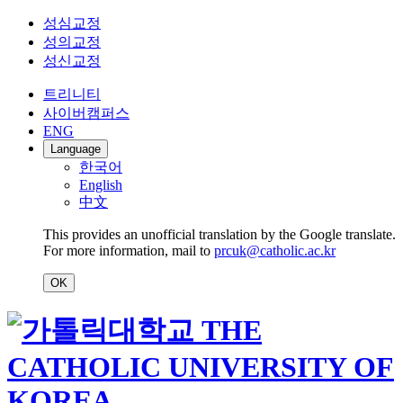
성심교정
성의교정
성신교정
트리니티
사이버캠퍼스
ENG
Language
한국어
English
中文
This provides an unofficial translation by the Google translate.
For more information, mail to
prcuk@catholic.ac.kr
OK