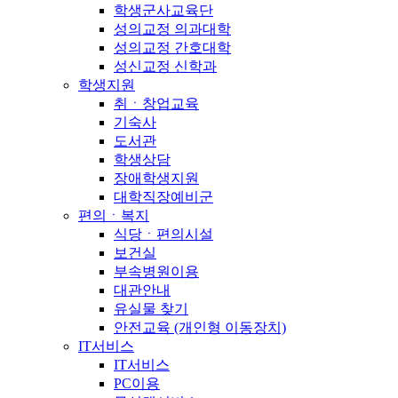
학생군사교육단
성의교정 의과대학
성의교정 간호대학
성신교정 신학과
학생지원
취ㆍ창업교육
기숙사
도서관
학생상담
장애학생지원
대학직장예비군
편의ㆍ복지
식당ㆍ편의시설
보건실
부속병원이용
대관안내
유실물 찾기
안전교육 (개인형 이동장치)
IT서비스
IT서비스
PC이용