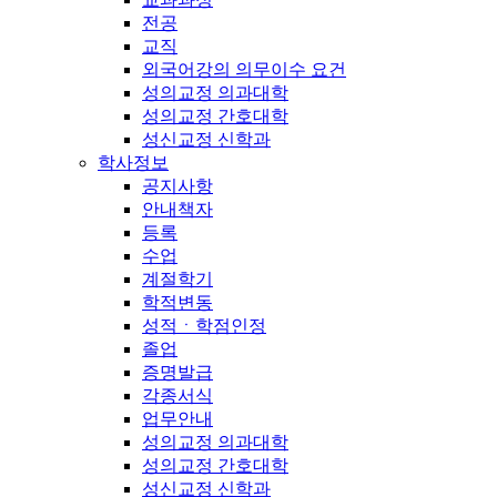
전공
교직
외국어강의 의무이수 요건
성의교정 의과대학
성의교정 간호대학
성신교정 신학과
학사정보
공지사항
안내책자
등록
수업
계절학기
학적변동
성적ㆍ학점인정
졸업
증명발급
각종서식
업무안내
성의교정 의과대학
성의교정 간호대학
성신교정 신학과