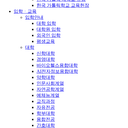
한국 가톨릭학교 교육헌장
입학ㆍ교육
입학안내
대학 입학
대학원 입학
외국인 입학
평생교육
대학
신학대학
경영대학
바이오헬스융합대학
AI전자정보융합대학
약학대학
인문사회계열
자연공학계열
예체능계열
교직과정
자유전공
학부대학
융합전공
간호대학