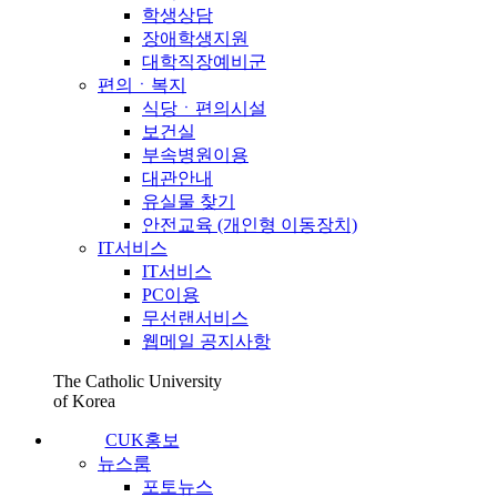
학생상담
장애학생지원
대학직장예비군
편의ㆍ복지
식당ㆍ편의시설
보건실
부속병원이용
대관안내
유실물 찾기
안전교육 (개인형 이동장치)
IT서비스
IT서비스
PC이용
무선랜서비스
웹메일 공지사항
The Catholic University
of Korea
CUK홍보
뉴스룸
포토뉴스