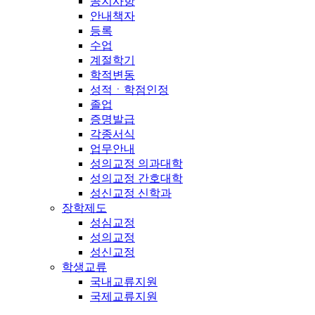
공지사항
안내책자
등록
수업
계절학기
학적변동
성적ㆍ학점인정
졸업
증명발급
각종서식
업무안내
성의교정 의과대학
성의교정 간호대학
성신교정 신학과
장학제도
성심교정
성의교정
성신교정
학생교류
국내교류지원
국제교류지원