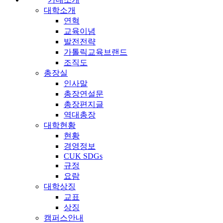
대학소개
연혁
교육이념
발전전략
가톨릭교육브랜드
조직도
총장실
인사말
총장연설문
총장편지글
역대총장
대학현황
현황
경영정보
CUK SDGs
규정
요람
대학상징
교표
상징
캠퍼스안내