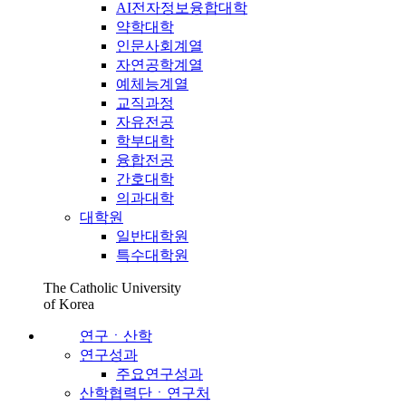
AI전자정보융합대학
약학대학
인문사회계열
자연공학계열
예체능계열
교직과정
자유전공
학부대학
융합전공
간호대학
의과대학
대학원
일반대학원
특수대학원
The Catholic University
of Korea
연구ㆍ산학
연구성과
주요연구성과
산학협력단ㆍ연구처