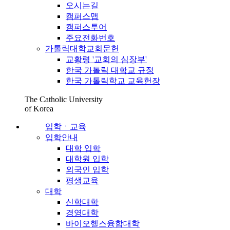
오시는길
캠퍼스맵
캠퍼스투어
주요전화번호
가톨릭대학교회문헌
교황령 '교회의 심장부'
한국 가톨릭 대학교 규정
한국 가톨릭학교 교육헌장
The Catholic University
of Korea
입학ㆍ교육
입학안내
대학 입학
대학원 입학
외국인 입학
평생교육
대학
신학대학
경영대학
바이오헬스융합대학