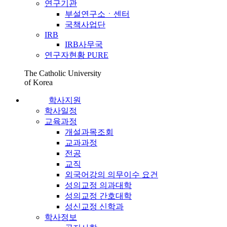
연구기관
부설연구소ㆍ센터
국책사업단
IRB
IRB사무국
연구자현황 PURE
The Catholic University
of Korea
학사지원
학사일정
교육과정
개설과목조회
교과과정
전공
교직
외국어강의 의무이수 요건
성의교정 의과대학
성의교정 간호대학
성신교정 신학과
학사정보