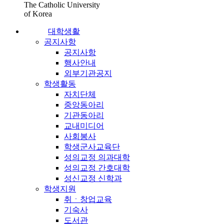
The Catholic University
of Korea
대학생활
공지사항
공지사항
행사안내
외부기관공지
학생활동
자치단체
중앙동아리
기관동아리
교내미디어
사회봉사
학생군사교육단
성의교정 의과대학
성의교정 간호대학
성신교정 신학과
학생지원
취ㆍ창업교육
기숙사
도서관