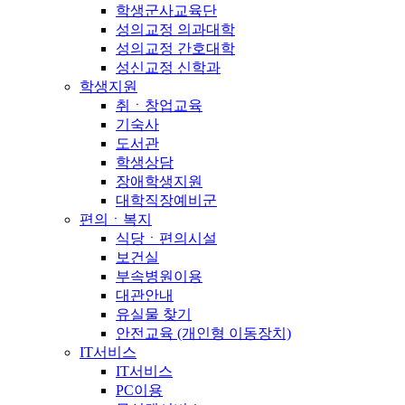
학생군사교육단
성의교정 의과대학
성의교정 간호대학
성신교정 신학과
학생지원
취ㆍ창업교육
기숙사
도서관
학생상담
장애학생지원
대학직장예비군
편의ㆍ복지
식당ㆍ편의시설
보건실
부속병원이용
대관안내
유실물 찾기
안전교육 (개인형 이동장치)
IT서비스
IT서비스
PC이용