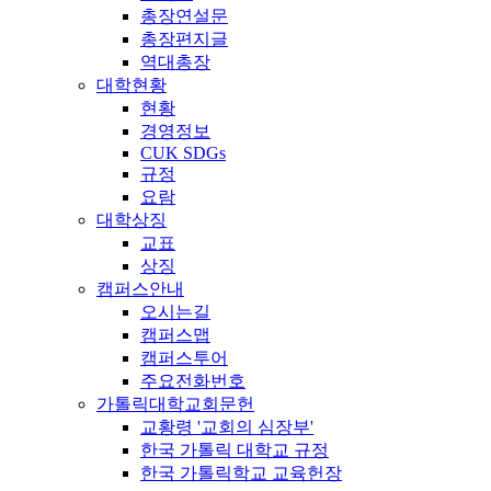
총장연설문
총장편지글
역대총장
대학현황
현황
경영정보
CUK SDGs
규정
요람
대학상징
교표
상징
캠퍼스안내
오시는길
캠퍼스맵
캠퍼스투어
주요전화번호
가톨릭대학교회문헌
교황령 '교회의 심장부'
한국 가톨릭 대학교 규정
한국 가톨릭학교 교육헌장