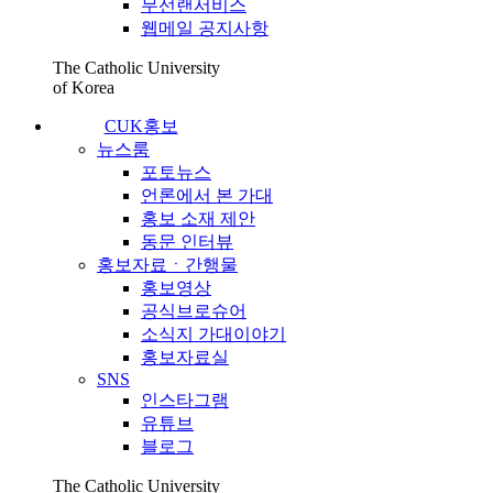
무선랜서비스
웹메일 공지사항
The Catholic University
of Korea
CUK홍보
뉴스룸
포토뉴스
언론에서 본 가대
홍보 소재 제안
동문 인터뷰
홍보자료ㆍ간행물
홍보영상
공식브로슈어
소식지 가대이야기
홍보자료실
SNS
인스타그램
유튜브
블로그
The Catholic University