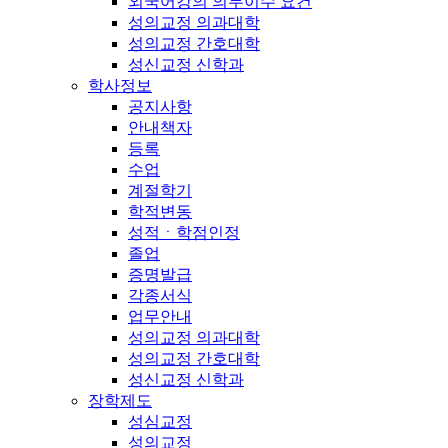
외국어강의 의무이수 요건
성의교정 의과대학
성의교정 간호대학
성신교정 신학과
학사정보
공지사항
안내책자
등록
수업
계절학기
학적변동
성적ㆍ학점인정
졸업
증명발급
각종서식
업무안내
성의교정 의과대학
성의교정 간호대학
성신교정 신학과
장학제도
성심교정
성의교정