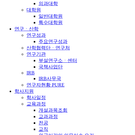
의과대학
대학원
일반대학원
특수대학원
연구ㆍ산학
연구성과
주요연구성과
산학협력단ㆍ연구처
연구기관
부설연구소ㆍ센터
국책사업단
IRB
IRB사무국
연구자현황 PURE
학사지원
학사일정
교육과정
개설과목조회
교과과정
전공
교직