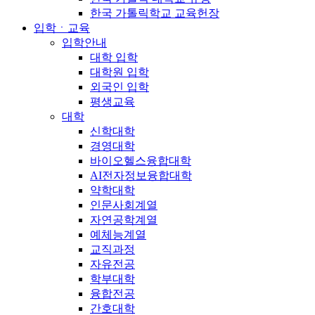
한국 가톨릭학교 교육헌장
입학ㆍ교육
입학안내
대학 입학
대학원 입학
외국인 입학
평생교육
대학
신학대학
경영대학
바이오헬스융합대학
AI전자정보융합대학
약학대학
인문사회계열
자연공학계열
예체능계열
교직과정
자유전공
학부대학
융합전공
간호대학