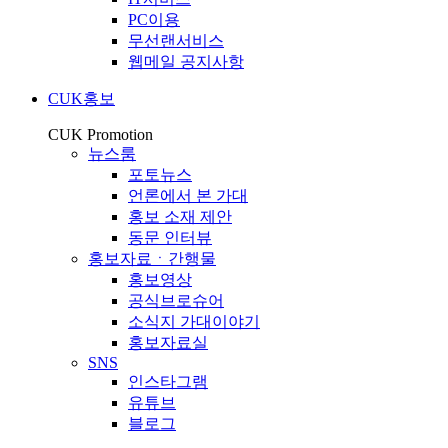
PC이용
무선랜서비스
웹메일 공지사항
CUK홍보
CUK Promotion
뉴스룸
포토뉴스
언론에서 본 가대
홍보 소재 제안
동문 인터뷰
홍보자료ㆍ간행물
홍보영상
공식브로슈어
소식지 가대이야기
홍보자료실
SNS
인스타그램
유튜브
블로그