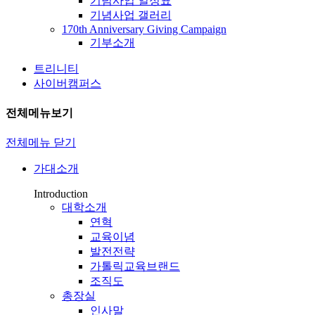
기념사업 일정표
기념사업 갤러리
170th Anniversary Giving Campaign
기부소개
트리니티
사이버캠퍼스
전체메뉴보기
전체메뉴 닫기
가대소개
Introduction
대학소개
연혁
교육이념
발전전략
가톨릭교육브랜드
조직도
총장실
인사말