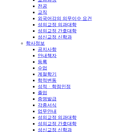
전공
교직
외국어강의 의무이수 요건
성의교정 의과대학
성의교정 간호대학
성신교정 신학과
학사정보
공지사항
안내책자
등록
수업
계절학기
학적변동
성적ㆍ학점인정
졸업
증명발급
각종서식
업무안내
성의교정 의과대학
성의교정 간호대학
성신교정 신학과