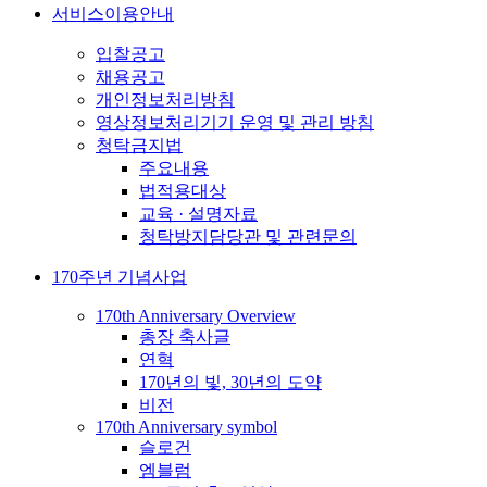
서비스이용안내
입찰공고
채용공고
개인정보처리방침
영상정보처리기기 운영 및 관리 방침
청탁금지법
주요내용
법적용대상
교육 · 설명자료
청탁방지담당관 및 관련문의
170주년 기념사업
170th Anniversary Overview
총장 축사글
연혁
170년의 빛, 30년의 도약
비전
170th Anniversary symbol
슬로건
엠블럼