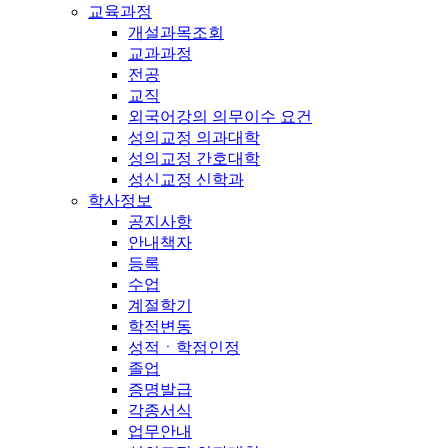
교육과정
개설과목조회
교과과정
전공
교직
외국어강의 의무이수 요건
성의교정 의과대학
성의교정 간호대학
성신교정 신학과
학사정보
공지사항
안내책자
등록
수업
계절학기
학적변동
성적ㆍ학점인정
졸업
증명발급
각종서식
업무안내