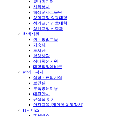
교내미디어
사회봉사
학생군사교육단
성의교정 의과대학
성의교정 간호대학
성신교정 신학과
학생지원
취ㆍ창업교육
기숙사
도서관
학생상담
장애학생지원
대학직장예비군
편의ㆍ복지
식당ㆍ편의시설
보건실
부속병원이용
대관안내
유실물 찾기
안전교육 (개인형 이동장치)
IT서비스
IT서비스