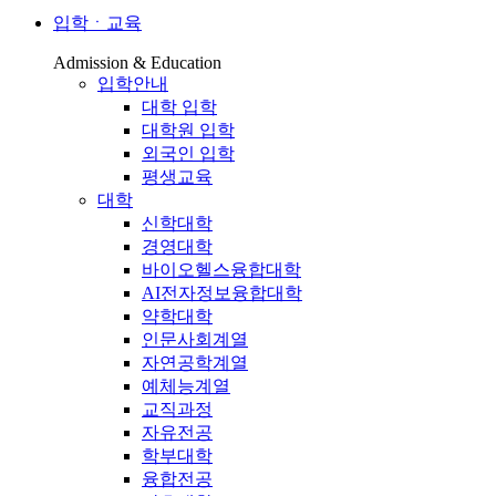
입학ㆍ교육
Admission & Education
입학안내
대학 입학
대학원 입학
외국인 입학
평생교육
대학
신학대학
경영대학
바이오헬스융합대학
AI전자정보융합대학
약학대학
인문사회계열
자연공학계열
예체능계열
교직과정
자유전공
학부대학
융합전공