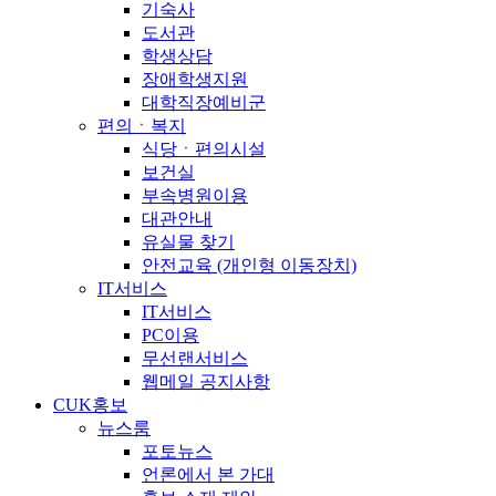
기숙사
도서관
학생상담
장애학생지원
대학직장예비군
편의ㆍ복지
식당ㆍ편의시설
보건실
부속병원이용
대관안내
유실물 찾기
안전교육 (개인형 이동장치)
IT서비스
IT서비스
PC이용
무선랜서비스
웹메일 공지사항
CUK홍보
뉴스룸
포토뉴스
언론에서 본 가대