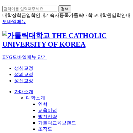
검색
대학장학금
입학안내
기숙사등록
가톨릭대학교
대학원입학안내
모바일메뉴
ENG
모바일메뉴 닫기
성심교정
성의교정
성신교정
가대소개
대학소개
연혁
교육이념
발전전략
가톨릭교육브랜드
조직도