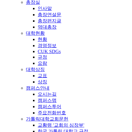
총장실
인사말
총장연설문
총장편지글
역대총장
대학현황
현황
경영정보
CUK SDGs
규정
요람
대학상징
교표
상징
캠퍼스안내
오시는길
캠퍼스맵
캠퍼스투어
주요전화번호
가톨릭대학교회문헌
교황령 '교회의 심장부'
한국 가톨릭 대학교 규정