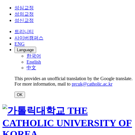
성심교정
성의교정
성신교정
트리니티
사이버캠퍼스
ENG
Language
한국어
English
中文
This provides an unofficial translation by the Google translate.
For more information, mail to
prcuk@catholic.ac.kr
OK