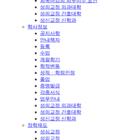
외국어강의 의무이수 요건
성의교정 의과대학
성의교정 간호대학
성신교정 신학과
학사정보
공지사항
안내책자
등록
수업
계절학기
학적변동
성적ㆍ학점인정
졸업
증명발급
각종서식
업무안내
성의교정 의과대학
성의교정 간호대학
성신교정 신학과
장학제도
성심교정
성의교정