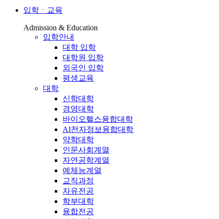
입학ㆍ교육
Admission & Education
입학안내
대학 입학
대학원 입학
외국인 입학
평생교육
대학
신학대학
경영대학
바이오헬스융합대학
AI전자정보융합대학
약학대학
인문사회계열
자연공학계열
예체능계열
교직과정
자유전공
학부대학
융합전공