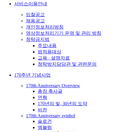
서비스이용안내
입찰공고
채용공고
개인정보처리방침
영상정보처리기기 운영 및 관리 방침
청탁금지법
주요내용
법적용대상
교육 · 설명자료
청탁방지담당관 및 관련문의
170주년 기념사업
170th Anniversary Overview
총장 축사글
연혁
170년의 빛, 30년의 도약
비전
170th Anniversary symbol
슬로건
엠블럼