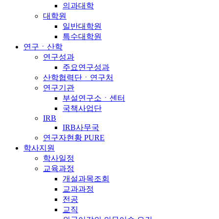
의과대학
대학원
일반대학원
특수대학원
연구ㆍ산학
연구성과
주요연구성과
산학협력단ㆍ연구처
연구기관
부설연구소ㆍ센터
국책사업단
IRB
IRB사무국
연구자현황 PURE
학사지원
학사일정
교육과정
개설과목조회
교과과정
전공
교직