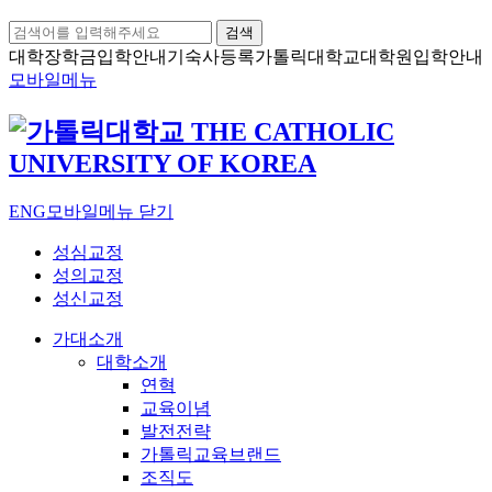
검색
대학장학금
입학안내
기숙사등록
가톨릭대학교
대학원입학안내
모바일메뉴
ENG
모바일메뉴 닫기
성심교정
성의교정
성신교정
가대소개
대학소개
연혁
교육이념
발전전략
가톨릭교육브랜드
조직도