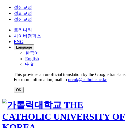
성심교정
성의교정
성신교정
트리니티
사이버캠퍼스
ENG
Language
한국어
English
中文
This provides an unofficial translation by the Google translate.
For more information, mail to
prcuk@catholic.ac.kr
OK