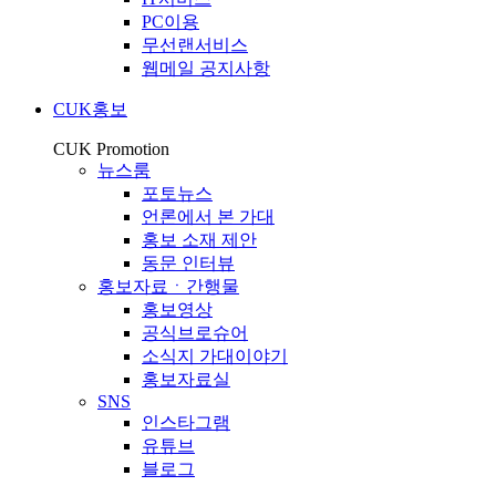
PC이용
무선랜서비스
웹메일 공지사항
CUK홍보
CUK Promotion
뉴스룸
포토뉴스
언론에서 본 가대
홍보 소재 제안
동문 인터뷰
홍보자료ㆍ간행물
홍보영상
공식브로슈어
소식지 가대이야기
홍보자료실
SNS
인스타그램
유튜브
블로그