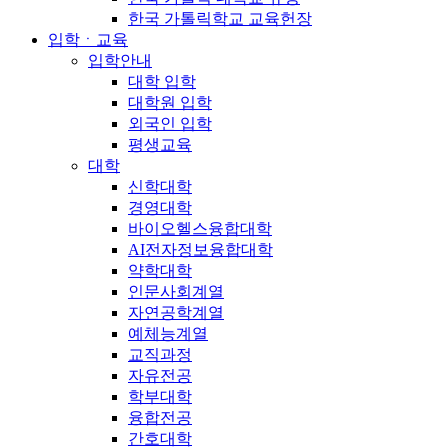
한국 가톨릭학교 교육헌장
입학ㆍ교육
입학안내
대학 입학
대학원 입학
외국인 입학
평생교육
대학
신학대학
경영대학
바이오헬스융합대학
AI전자정보융합대학
약학대학
인문사회계열
자연공학계열
예체능계열
교직과정
자유전공
학부대학
융합전공
간호대학