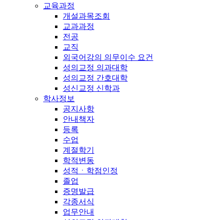
교육과정
개설과목조회
교과과정
전공
교직
외국어강의 의무이수 요건
성의교정 의과대학
성의교정 간호대학
성신교정 신학과
학사정보
공지사항
안내책자
등록
수업
계절학기
학적변동
성적ㆍ학점인정
졸업
증명발급
각종서식
업무안내