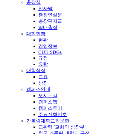
총장실
인사말
총장연설문
총장편지글
역대총장
대학현황
현황
경영정보
CUK SDGs
규정
요람
대학상징
교표
상징
캠퍼스안내
오시는길
캠퍼스맵
캠퍼스투어
주요전화번호
가톨릭대학교회문헌
교황령 '교회의 심장부'
한국 가톨릭 대학교 규정