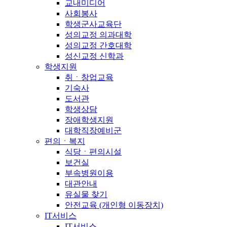
교내미디어
사회봉사
학생군사교육단
성의교정 의과대학
성의교정 간호대학
성신교정 신학과
학생지원
취ㆍ창업교육
기숙사
도서관
학생상담
장애학생지원
대학직장예비군
편의ㆍ복지
식당ㆍ편의시설
보건실
부속병원이용
대관안내
유실물 찾기
안전교육 (개인형 이동장치)
IT서비스
IT서비스