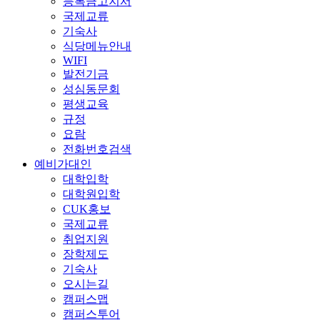
등록금고지서
국제교류
기숙사
식당메뉴안내
WIFI
발전기금
성심동문회
평생교육
규정
요람
전화번호검색
예비가대인
대학입학
대학원입학
CUK홍보
국제교류
취업지원
장학제도
기숙사
오시는길
캠퍼스맵
캠퍼스투어