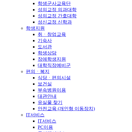
학생군사교육단
성의교정 의과대학
성의교정 간호대학
성신교정 신학과
학생지원
취ㆍ창업교육
기숙사
도서관
학생상담
장애학생지원
대학직장예비군
편의ㆍ복지
식당ㆍ편의시설
보건실
부속병원이용
대관안내
유실물 찾기
안전교육 (개인형 이동장치)
IT서비스
IT서비스
PC이용