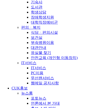
기숙사
도서관
학생상담
장애학생지원
대학직장예비군
편의ㆍ복지
식당ㆍ편의시설
보건실
부속병원이용
대관안내
유실물 찾기
안전교육 (개인형 이동장치)
IT서비스
IT서비스
PC이용
무선랜서비스
웹메일 공지사항
CUK홍보
뉴스룸
포토뉴스
언론에서 본 가대