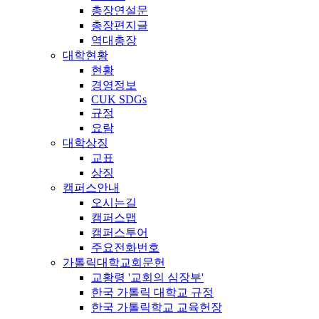
총장연설문
총장편지글
역대총장
대학현황
현황
경영정보
CUK SDGs
규정
요람
대학상징
교표
상징
캠퍼스안내
오시는길
캠퍼스맵
캠퍼스투어
주요전화번호
가톨릭대학교회문헌
교황령 '교회의 심장부'
한국 가톨릭 대학교 규정
한국 가톨릭학교 교육헌장