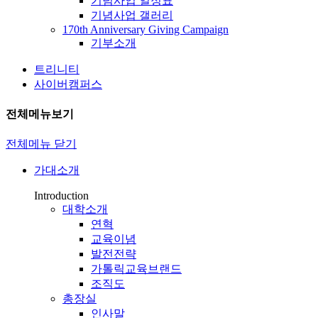
기념사업 일정표
기념사업 갤러리
170th Anniversary Giving Campaign
기부소개
트리니티
사이버캠퍼스
전체메뉴보기
전체메뉴 닫기
가대소개
Introduction
대학소개
연혁
교육이념
발전전략
가톨릭교육브랜드
조직도
총장실
인사말