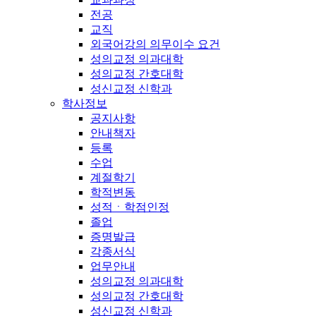
전공
교직
외국어강의 의무이수 요건
성의교정 의과대학
성의교정 간호대학
성신교정 신학과
학사정보
공지사항
안내책자
등록
수업
계절학기
학적변동
성적ㆍ학점인정
졸업
증명발급
각종서식
업무안내
성의교정 의과대학
성의교정 간호대학
성신교정 신학과