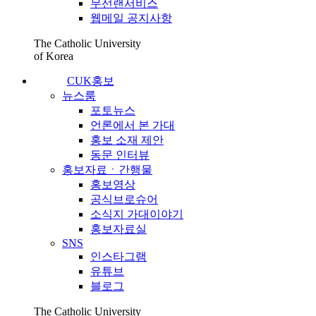
무선랜서비스
웹메일 공지사항
The Catholic University
of Korea
CUK홍보
뉴스룸
포토뉴스
언론에서 본 가대
홍보 소재 제안
동문 인터뷰
홍보자료ㆍ간행물
홍보영상
공식브로슈어
소식지 가대이야기
홍보자료실
SNS
인스타그램
유튜브
블로그
The Catholic University