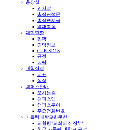
총장실
인사말
총장연설문
총장편지글
역대총장
대학현황
현황
경영정보
CUK SDGs
규정
요람
대학상징
교표
상징
캠퍼스안내
오시는길
캠퍼스맵
캠퍼스투어
주요전화번호
가톨릭대학교회문헌
교황령 '교회의 심장부'
한국 가톨릭 대학교 규정