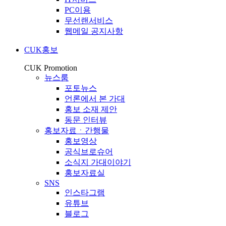
PC이용
무선랜서비스
웹메일 공지사항
CUK홍보
CUK Promotion
뉴스룸
포토뉴스
언론에서 본 가대
홍보 소재 제안
동문 인터뷰
홍보자료ㆍ간행물
홍보영상
공식브로슈어
소식지 가대이야기
홍보자료실
SNS
인스타그램
유튜브
블로그