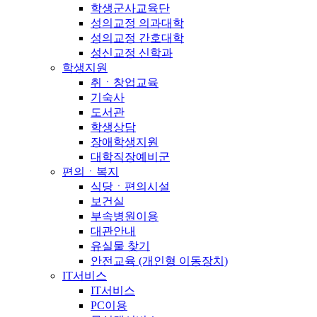
학생군사교육단
성의교정 의과대학
성의교정 간호대학
성신교정 신학과
학생지원
취ㆍ창업교육
기숙사
도서관
학생상담
장애학생지원
대학직장예비군
편의ㆍ복지
식당ㆍ편의시설
보건실
부속병원이용
대관안내
유실물 찾기
안전교육 (개인형 이동장치)
IT서비스
IT서비스
PC이용