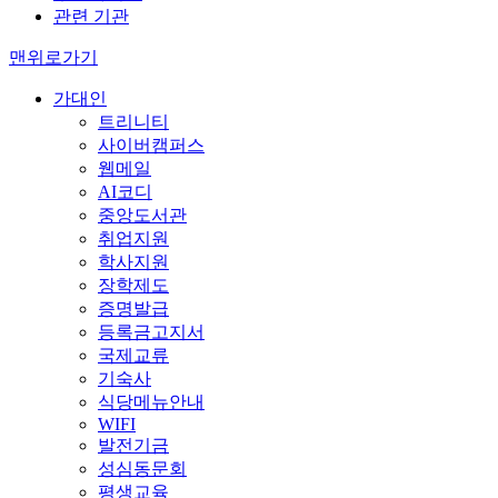
관련 기관
맨위로가기
가대인
트리니티
사이버캠퍼스
웹메일
AI코디
중앙도서관
취업지원
학사지원
장학제도
증명발급
등록금고지서
국제교류
기숙사
식당메뉴안내
WIFI
발전기금
성심동문회
평생교육