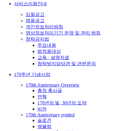
서비스이용안내
입찰공고
채용공고
개인정보처리방침
영상정보처리기기 운영 및 관리 방침
청탁금지법
주요내용
법적용대상
교육 · 설명자료
청탁방지담당관 및 관련문의
170주년 기념사업
170th Anniversary Overview
총장 축사글
연혁
170년의 빛, 30년의 도약
비전
170th Anniversary symbol
슬로건
엠블럼