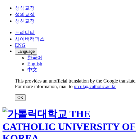
성심교정
성의교정
성신교정
트리니티
사이버캠퍼스
ENG
Language
한국어
English
中文
This provides an unofficial translation by the Google translate.
For more information, mail to
prcuk@catholic.ac.kr
OK