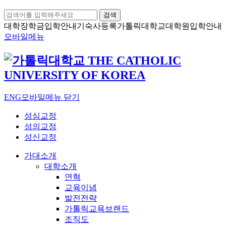
검색
대학장학금
입학안내
기숙사등록
가톨릭대학교
대학원입학안내
모바일메뉴
ENG
모바일메뉴 닫기
성심교정
성의교정
성신교정
가대소개
대학소개
연혁
교육이념
발전전략
가톨릭교육브랜드
조직도