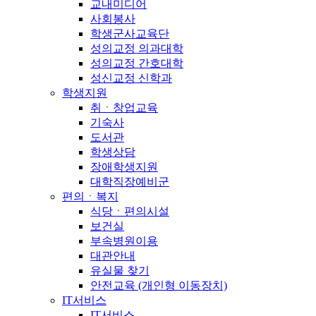
교내미디어
사회봉사
학생군사교육단
성의교정 의과대학
성의교정 간호대학
성신교정 신학과
학생지원
취ㆍ창업교육
기숙사
도서관
학생상담
장애학생지원
대학직장예비군
편의ㆍ복지
식당ㆍ편의시설
보건실
부속병원이용
대관안내
유실물 찾기
안전교육 (개인형 이동장치)
IT서비스
IT서비스