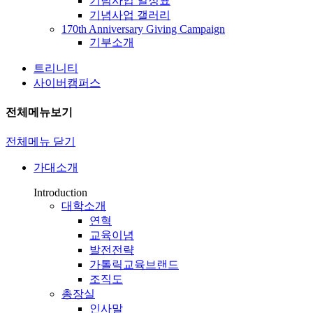
기념사업 일정표
기념사업 갤러리
170th Anniversary Giving Campaign
기부소개
트리니티
사이버캠퍼스
전체메뉴보기
전체메뉴 닫기
가대소개
Introduction
대학소개
연혁
교육이념
발전전략
가톨릭교육브랜드
조직도
총장실
인사말