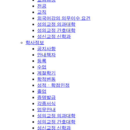
전공
교직
외국어강의 의무이수 요건
성의교정 의과대학
성의교정 간호대학
성신교정 신학과
학사정보
공지사항
안내책자
등록
수업
계절학기
학적변동
성적ㆍ학점인정
졸업
증명발급
각종서식
업무안내
성의교정 의과대학
성의교정 간호대학
성신교정 신학과