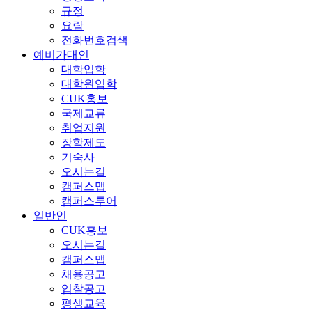
규정
요람
전화번호검색
예비가대인
대학입학
대학원입학
CUK홍보
국제교류
취업지원
장학제도
기숙사
오시는길
캠퍼스맵
캠퍼스투어
일반인
CUK홍보
오시는길
캠퍼스맵
채용공고
입찰공고
평생교육