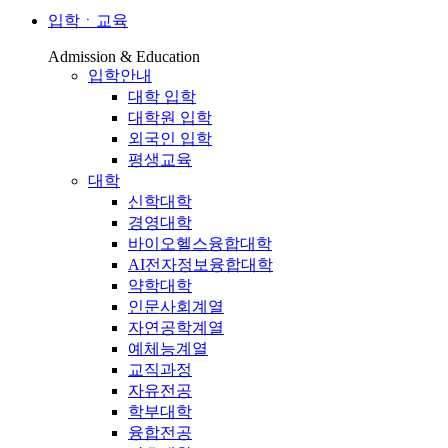
입학ㆍ교육
Admission & Education
입학안내
대학 입학
대학원 입학
외국인 입학
평생교육
대학
신학대학
경영대학
바이오헬스융합대학
AI전자정보융합대학
약학대학
인문사회계열
자연공학계열
예체능계열
교직과정
자유전공
학부대학
융합전공