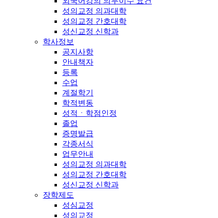
외국어강의 의무이수 요건
성의교정 의과대학
성의교정 간호대학
성신교정 신학과
학사정보
공지사항
안내책자
등록
수업
계절학기
학적변동
성적ㆍ학점인정
졸업
증명발급
각종서식
업무안내
성의교정 의과대학
성의교정 간호대학
성신교정 신학과
장학제도
성심교정
성의교정