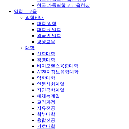
한국 가톨릭학교 교육헌장
입학ㆍ교육
입학안내
대학 입학
대학원 입학
외국인 입학
평생교육
대학
신학대학
경영대학
바이오헬스융합대학
AI전자정보융합대학
약학대학
인문사회계열
자연공학계열
예체능계열
교직과정
자유전공
학부대학
융합전공
간호대학