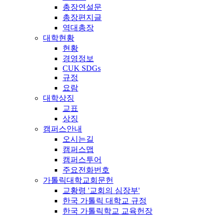
총장연설문
총장편지글
역대총장
대학현황
현황
경영정보
CUK SDGs
규정
요람
대학상징
교표
상징
캠퍼스안내
오시는길
캠퍼스맵
캠퍼스투어
주요전화번호
가톨릭대학교회문헌
교황령 '교회의 심장부'
한국 가톨릭 대학교 규정
한국 가톨릭학교 교육헌장