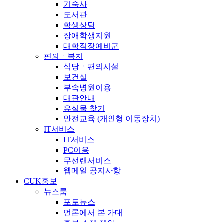
기숙사
도서관
학생상담
장애학생지원
대학직장예비군
편의ㆍ복지
식당ㆍ편의시설
보건실
부속병원이용
대관안내
유실물 찾기
안전교육 (개인형 이동장치)
IT서비스
IT서비스
PC이용
무선랜서비스
웹메일 공지사항
CUK홍보
뉴스룸
포토뉴스
언론에서 본 가대