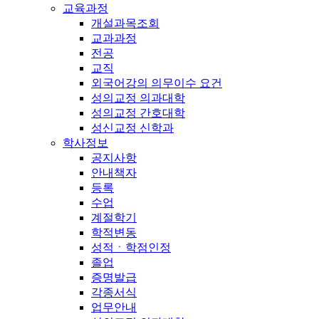
교육과정
개설과목조회
교과과정
전공
교직
외국어강의 의무이수 요건
성의교정 의과대학
성의교정 간호대학
성신교정 신학과
학사정보
공지사항
안내책자
등록
수업
계절학기
학적변동
성적ㆍ학점인정
졸업
증명발급
각종서식
업무안내