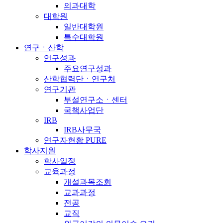
의과대학
대학원
일반대학원
특수대학원
연구ㆍ산학
연구성과
주요연구성과
산학협력단ㆍ연구처
연구기관
부설연구소ㆍ센터
국책사업단
IRB
IRB사무국
연구자현황 PURE
학사지원
학사일정
교육과정
개설과목조회
교과과정
전공
교직