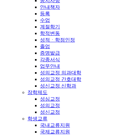
공지사항
안내책자
등록
수업
계절학기
학적변동
성적ㆍ학점인정
졸업
증명발급
각종서식
업무안내
성의교정 의과대학
성의교정 간호대학
성신교정 신학과
장학제도
성심교정
성의교정
성신교정
학생교류
국내교류지원
국제교류지원