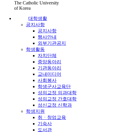
The Catholic University
of Korea
대학생활
공지사항
공지사항
행사안내
외부기관공지
학생활동
자치단체
중앙동아리
기관동아리
교내미디어
사회봉사
학생군사교육단
성의교정 의과대학
성의교정 간호대학
성신교정 신학과
학생지원
취ㆍ창업교육
기숙사
도서관