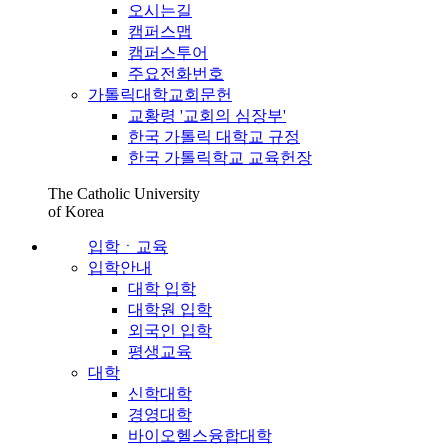
오시는길
캠퍼스맵
캠퍼스투어
주요전화번호
가톨릭대학교회문헌
교황령 '교회의 심장부'
한국 가톨릭 대학교 규정
한국 가톨릭학교 교육헌장
The Catholic University
of Korea
입학ㆍ교육
입학안내
대학 입학
대학원 입학
외국인 입학
평생교육
대학
신학대학
경영대학
바이오헬스융합대학