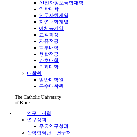
AI전자정보융합대학
약학대학
인문사회계열
자연공학계열
예체능계열
교직과정
자유전공
학부대학
융합전공
간호대학
의과대학
대학원
일반대학원
특수대학원
The Catholic University
of Korea
연구ㆍ산학
연구성과
주요연구성과
산학협력단ㆍ연구처