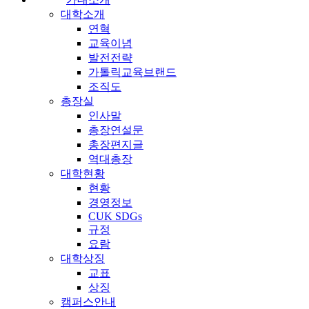
대학소개
연혁
교육이념
발전전략
가톨릭교육브랜드
조직도
총장실
인사말
총장연설문
총장편지글
역대총장
대학현황
현황
경영정보
CUK SDGs
규정
요람
대학상징
교표
상징
캠퍼스안내