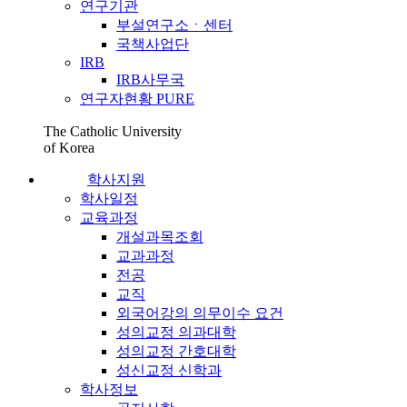
연구기관
부설연구소ㆍ센터
국책사업단
IRB
IRB사무국
연구자현황 PURE
The Catholic University
of Korea
학사지원
학사일정
교육과정
개설과목조회
교과과정
전공
교직
외국어강의 의무이수 요건
성의교정 의과대학
성의교정 간호대학
성신교정 신학과
학사정보