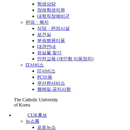
학생상담
장애학생지원
대학직장예비군
편의ㆍ복지
식당ㆍ편의시설
보건실
부속병원이용
대관안내
유실물 찾기
안전교육 (개인형 이동장치)
IT서비스
IT서비스
PC이용
무선랜서비스
웹메일 공지사항
The Catholic University
of Korea
CUK홍보
뉴스룸
포토뉴스