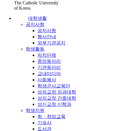
The Catholic University
of Korea
대학생활
공지사항
공지사항
행사안내
외부기관공지
학생활동
자치단체
중앙동아리
기관동아리
교내미디어
사회봉사
학생군사교육단
성의교정 의과대학
성의교정 간호대학
성신교정 신학과
학생지원
취ㆍ창업교육
기숙사
도서관