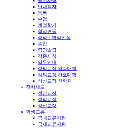
공지사항
안내책자
등록
수업
계절학기
학적변동
성적ㆍ학점인정
졸업
증명발급
각종서식
업무안내
성의교정 의과대학
성의교정 간호대학
성신교정 신학과
장학제도
성심교정
성의교정
성신교정
학생교류
국내교류지원
국제교류지원