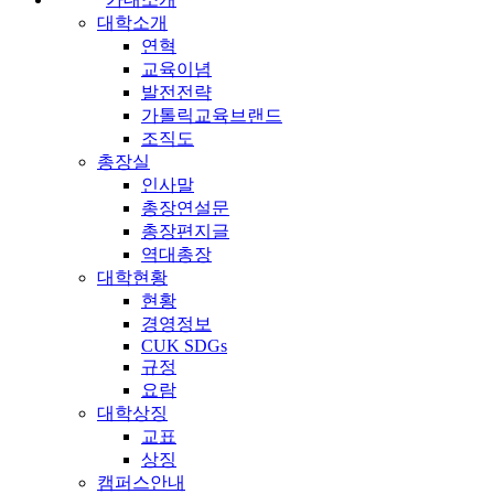
대학소개
연혁
교육이념
발전전략
가톨릭교육브랜드
조직도
총장실
인사말
총장연설문
총장편지글
역대총장
대학현황
현황
경영정보
CUK SDGs
규정
요람
대학상징
교표
상징
캠퍼스안내