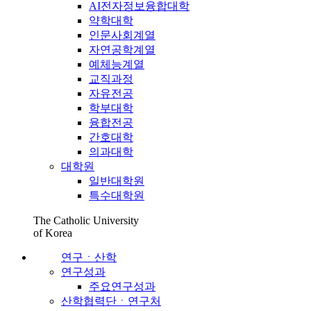
AI전자정보융합대학
약학대학
인문사회계열
자연공학계열
예체능계열
교직과정
자유전공
학부대학
융합전공
간호대학
의과대학
대학원
일반대학원
특수대학원
The Catholic University
of Korea
연구ㆍ산학
연구성과
주요연구성과
산학협력단ㆍ연구처