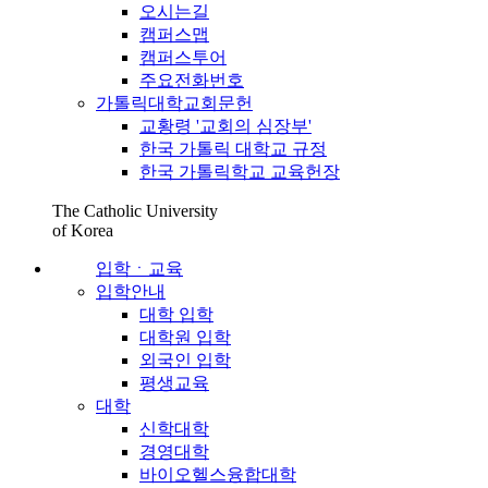
오시는길
캠퍼스맵
캠퍼스투어
주요전화번호
가톨릭대학교회문헌
교황령 '교회의 심장부'
한국 가톨릭 대학교 규정
한국 가톨릭학교 교육헌장
The Catholic University
of Korea
입학ㆍ교육
입학안내
대학 입학
대학원 입학
외국인 입학
평생교육
대학
신학대학
경영대학
바이오헬스융합대학