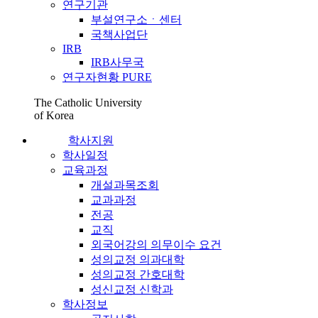
연구기관
부설연구소ㆍ센터
국책사업단
IRB
IRB사무국
연구자현황 PURE
The Catholic University
of Korea
학사지원
학사일정
교육과정
개설과목조회
교과과정
전공
교직
외국어강의 의무이수 요건
성의교정 의과대학
성의교정 간호대학
성신교정 신학과
학사정보