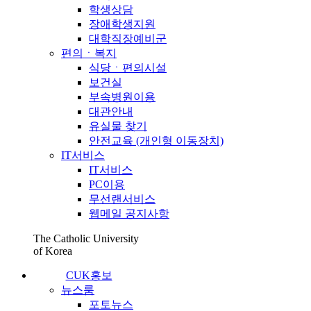
학생상담
장애학생지원
대학직장예비군
편의ㆍ복지
식당ㆍ편의시설
보건실
부속병원이용
대관안내
유실물 찾기
안전교육 (개인형 이동장치)
IT서비스
IT서비스
PC이용
무선랜서비스
웹메일 공지사항
The Catholic University
of Korea
CUK홍보
뉴스룸
포토뉴스