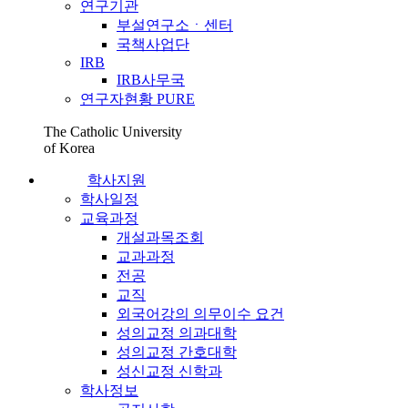
연구기관
부설연구소ㆍ센터
국책사업단
IRB
IRB사무국
연구자현황 PURE
The Catholic University
of Korea
학사지원
학사일정
교육과정
개설과목조회
교과과정
전공
교직
외국어강의 의무이수 요건
성의교정 의과대학
성의교정 간호대학
성신교정 신학과
학사정보