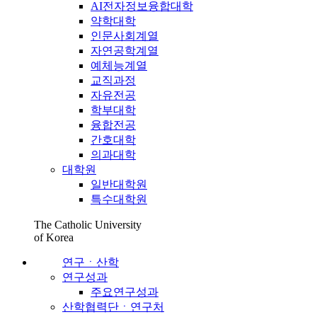
AI전자정보융합대학
약학대학
인문사회계열
자연공학계열
예체능계열
교직과정
자유전공
학부대학
융합전공
간호대학
의과대학
대학원
일반대학원
특수대학원
The Catholic University
of Korea
연구ㆍ산학
연구성과
주요연구성과
산학협력단ㆍ연구처