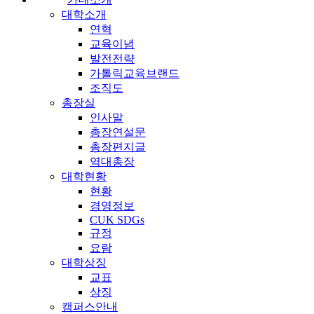
대학소개
연혁
교육이념
발전전략
가톨릭교육브랜드
조직도
총장실
인사말
총장연설문
총장편지글
역대총장
대학현황
현황
경영정보
CUK SDGs
규정
요람
대학상징
교표
상징
캠퍼스안내