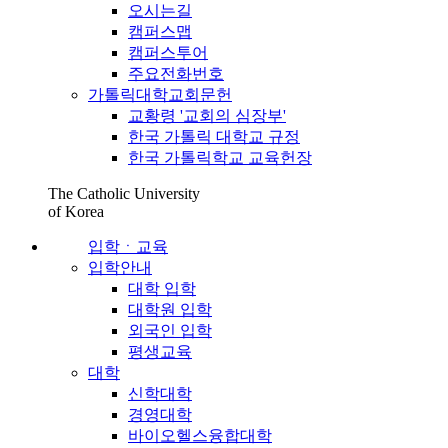
오시는길
캠퍼스맵
캠퍼스투어
주요전화번호
가톨릭대학교회문헌
교황령 '교회의 심장부'
한국 가톨릭 대학교 규정
한국 가톨릭학교 교육헌장
The Catholic University
of Korea
입학ㆍ교육
입학안내
대학 입학
대학원 입학
외국인 입학
평생교육
대학
신학대학
경영대학
바이오헬스융합대학