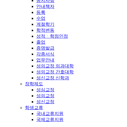
공지사항
안내책자
등록
수업
계절학기
학적변동
성적ㆍ학점인정
졸업
증명발급
각종서식
업무안내
성의교정 의과대학
성의교정 간호대학
성신교정 신학과
장학제도
성심교정
성의교정
성신교정
학생교류
국내교류지원
국제교류지원