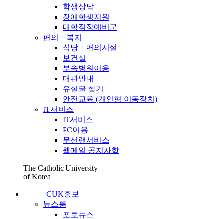
학생상담
장애학생지원
대학직장예비군
편의ㆍ복지
식당ㆍ편의시설
보건실
부속병원이용
대관안내
유실물 찾기
안전교육 (개인형 이동장치)
IT서비스
IT서비스
PC이용
무선랜서비스
웹메일 공지사항
The Catholic University
of Korea
CUK홍보
뉴스룸
포토뉴스