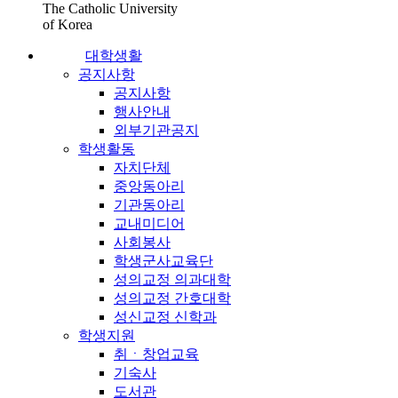
The Catholic University
of Korea
대학생활
공지사항
공지사항
행사안내
외부기관공지
학생활동
자치단체
중앙동아리
기관동아리
교내미디어
사회봉사
학생군사교육단
성의교정 의과대학
성의교정 간호대학
성신교정 신학과
학생지원
취ㆍ창업교육
기숙사
도서관