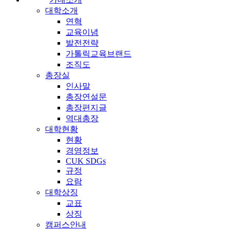
대학소개
연혁
교육이념
발전전략
가톨릭교육브랜드
조직도
총장실
인사말
총장연설문
총장편지글
역대총장
대학현황
현황
경영정보
CUK SDGs
규정
요람
대학상징
교표
상징
캠퍼스안내