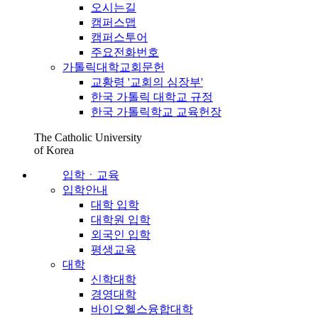
오시는길
캠퍼스맵
캠퍼스투어
주요전화번호
가톨릭대학교회문헌
교황령 '교회의 심장부'
한국 가톨릭 대학교 규정
한국 가톨릭학교 교육헌장
The Catholic University
of Korea
입학ㆍ교육
입학안내
대학 입학
대학원 입학
외국인 입학
평생교육
대학
신학대학
경영대학
바이오헬스융합대학