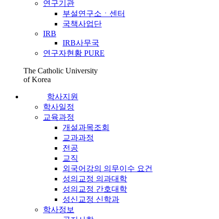
연구기관
부설연구소ㆍ센터
국책사업단
IRB
IRB사무국
연구자현황 PURE
The Catholic University
of Korea
학사지원
학사일정
교육과정
개설과목조회
교과과정
전공
교직
외국어강의 의무이수 요건
성의교정 의과대학
성의교정 간호대학
성신교정 신학과
학사정보