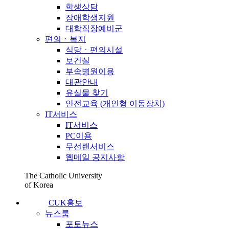
학생상담
장애학생지원
대학직장예비군
편의ㆍ복지
식당ㆍ편의시설
보건실
부속병원이용
대관안내
유실물 찾기
안전교육 (개인형 이동장치)
IT서비스
IT서비스
PC이용
무선랜서비스
웹메일 공지사항
The Catholic University
of Korea
CUK홍보
뉴스룸
포토뉴스