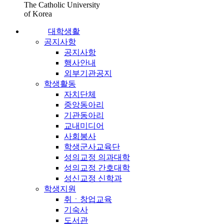
The Catholic University
of Korea
대학생활
공지사항
공지사항
행사안내
외부기관공지
학생활동
자치단체
중앙동아리
기관동아리
교내미디어
사회봉사
학생군사교육단
성의교정 의과대학
성의교정 간호대학
성신교정 신학과
학생지원
취ㆍ창업교육
기숙사
도서관