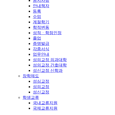
공지사항
안내책자
등록
수업
계절학기
학적변동
성적ㆍ학점인정
졸업
증명발급
각종서식
업무안내
성의교정 의과대학
성의교정 간호대학
성신교정 신학과
장학제도
성심교정
성의교정
성신교정
학생교류
국내교류지원
국제교류지원