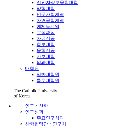
AI전자정보융합대학
약학대학
인문사회계열
자연공학계열
예체능계열
교직과정
자유전공
학부대학
융합전공
간호대학
의과대학
대학원
일반대학원
특수대학원
The Catholic University
of Korea
연구ㆍ산학
연구성과
주요연구성과
산학협력단ㆍ연구처